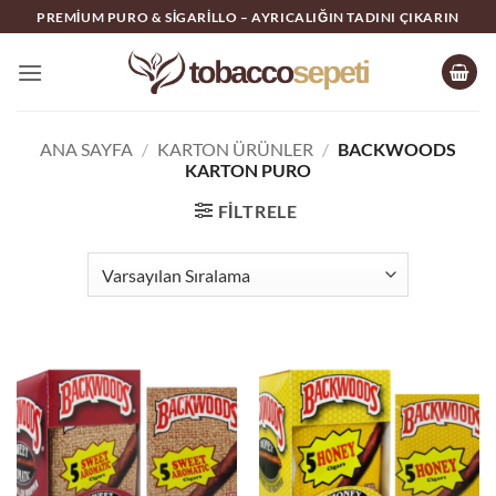
İçeriğe
PREMIUM PURO & SIGARILLO – AYRICALIĞIN TADINI ÇIKARIN
atla
ANA SAYFA
/
KARTON ÜRÜNLER
/
BACKWOODS
KARTON PURO
FILTRELE