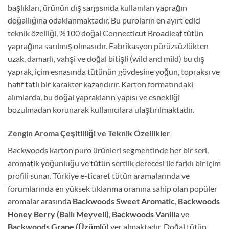
başlıkları, ürünün dış sargısında kullanılan yaprağın
doğallığına odaklanmaktadır. Bu puroların en ayırt edici
teknik özelliği, %100 doğal Connecticut Broadleaf tütün
yaprağına sarılmış olmasıdır. Fabrikasyon pürüzsüzlükten
uzak, damarlı, vahşi ve doğal bitişli (wild and mild) bu dış
yaprak, içim esnasında tütünün gövdesine yoğun, topraksı ve
hafif tatlı bir karakter kazandırır. Karton formatındaki
alımlarda, bu doğal yaprakların yapısı ve esnekliği
bozulmadan korunarak kullanıcılara ulaştırılmaktadır.
Zengin Aroma Çeşitliliği ve Teknik Özellikler
Backwoods karton puro ürünleri segmentinde her bir seri,
aromatik yoğunluğu ve tütün sertlik derecesi ile farklı bir içim
profili sunar. Türkiye e-ticaret tütün aramalarında ve
forumlarında en yüksek tıklanma oranına sahip olan popüler
aromalar arasında
Backwoods Sweet Aromatic
,
Backwoods
Honey Berry (Ballı Meyveli)
,
Backwoods Vanilla
ve
Backwoods Grape (Üzümlü)
yer almaktadır. Doğal tütün