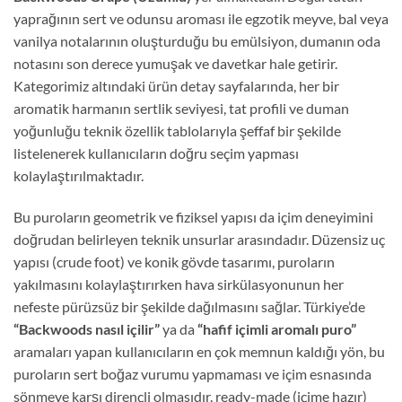
yaprağının sert ve odunsu aroması ile egzotik meyve, bal veya
vanilya notalarının oluşturduğu bu emülsiyon, dumanın oda
notasını son derece yumuşak ve davetkar hale getirir.
Kategorimiz altındaki ürün detay sayfalarında, her bir
aromatik harmanın sertlik seviyesi, tat profili ve duman
yoğunluğu teknik özellik tablolarıyla şeffaf bir şekilde
listelenerek kullanıcıların doğru seçim yapması
kolaylaştırılmaktadır.
Bu puroların geometrik ve fiziksel yapısı da içim deneyimini
doğrudan belirleyen teknik unsurlar arasındadır. Düzensiz uç
yapısı (crude foot) ve konik gövde tasarımı, puroların
yakılmasını kolaylaştırırken hava sirkülasyonunun her
nefeste pürüzsüz bir şekilde dağılmasını sağlar. Türkiye’de
“Backwoods nasıl içilir”
ya da
“hafif içimli aromalı puro”
aramaları yapan kullanıcıların en çok memnun kaldığı yön, bu
puroların sert boğaz vurumu yapmaması ve içim esnasında
sönmeye karşı dirençli olmasıdır. ready-made (içime hazır)