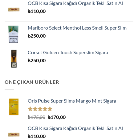
aldı
OCB Kısa Sigara Kağıdı Organik Tekli Satın Al
₺175,00.
fiyat:
₺
110,00
₺170,00.
Marlboro Select Menthol Less Smell Super Slim
₺
250,00
Corset Golden Touch Superslim Sigara
₺
250,00
ÖNE ÇIKAN ÜRÜNLER
Oris Pulse Super Slims Mango Mint Sigara
5 üzerinden
Orijinal
Şu
₺
175,00
₺
170,00
5.00
oy
fiyat:
andaki
aldı
OCB Kısa Sigara Kağıdı Organik Tekli Satın Al
₺175,00.
fiyat:
₺
110,00
₺170,00.