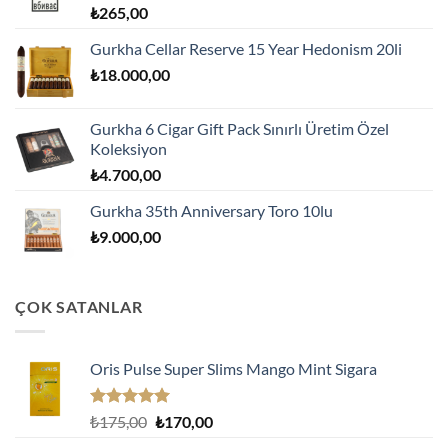
₺
265,00
Gurkha Cellar Reserve 15 Year Hedonism 20li
₺
18.000,00
Gurkha 6 Cigar Gift Pack Sınırlı Üretim Özel
Koleksiyon
₺
4.700,00
Gurkha 35th Anniversary Toro 10lu
₺
9.000,00
ÇOK SATANLAR
Oris Pulse Super Slims Mango Mint Sigara
5 üzerinden
Orijinal
Şu
₺
175,00
₺
170,00
5.00
oy
fiyat:
andaki