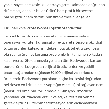
yapısı sayesinde kesici kullanmaya gerek kalmadan doğrudan
ritüele başlanabilir, bu da ürünü hem pratik bir seçenek
haline getirir hem de tütünün fire vermesini engeller.
Orijinallik ve Profesyonel Lojistik Standartları
Fiziksel tütün dükkanlarının aksine tamamen online
operasyon yürüten kurumsal bir e-ticaret sitesi olarak, ithal
tütün ürünleri kategorisindeki en büyük tüketici çekincesi
olan sahte ürün ve kuruma problemlerini tamamen ortadan
kaldırıyoruz. Stoklarımızda yer alan tüm Backwoods karton
puro ürünleri, doğrudan orijinal üreticilerden ve yetkili
tedarik ağlarından sağlanan %100 orijinal ve barkodlu
ürünlerdir. Backwoods purolarının içim kalitesini doğrudan
belirleyen en kritik unsur, yaprağın esnekliğini sağlayan nem
(moisture) oranının korunmasıdır. Kuruyan Broadleaf
yaprakları çıtırdayarak yırtılır ve acı, kalitesiz bir yanma
gerçekleştirir. Bu teknik deformasyonların yaşanmaması
adına, tüm karton stoklarımız 7/24 ideal nem ve sıcaklık