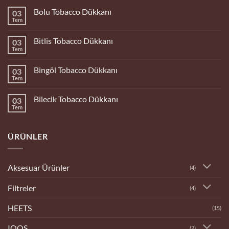
Bolu Tobacco Dükkanı
03
Tem
Yorum
yok
Bolu
Bitlis Tobacco Dükkanı
03
Tobacco
Dükkanı
Tem
Yorum
yok
Bitlis
Bingöl Tobacco Dükkanı
03
Tobacco
Dükkanı
Tem
Yorum
yok
Bingöl
Bilecik Tobacco Dükkanı
03
Tobacco
Dükkanı
Tem
Yorum
yok
Bilecik
Tobacco
ÜRÜNLER
Dükkanı
Aksesuar Ürünler
(4)
Filtreler
(4)
HEETS
(15)
IQOS
(2)