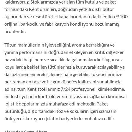
kaldırıyoruz. Stoklarımızda yer alan tüm kutulu ve paket
formundaki Kent ürünleri, doğrudan yetkili distribütör
ağlarından ve resmi üretici kanallarından tedarik edilen %100
orijinal, barkodlu ve fabrikasyon kondisyonu bozulmamış
ürünlerdir.
Tütün mamullerinin işlevselliğini, aroma berraklığını ve
yanma performansını doğrudan etkileyen en kritik dış etken
havadaki bağıl nem ve sıcaklık dalgalanmalarıdır. Uygunsuz
koşullarda bekletilen tütünler hızla kuruyarak acılaşabilir ya
da fazla nem emerek içilemez hale gelebilir. Tüketicilerimize
her zaman en taze ve ilk günkü nefes kalitesini sunabilmek
adına, tüm Kent stoklarımız 7/24 profesyonel iklimlendirme,
endüstriyel nem kontrolü ve sterilizasyon sağlanan kurumsal
lojistik depolarımızda muhafaza edilmektedir. Paket
bütünlüğü, dış ortamdaki toz ve kokuların içeri sızmasını
önleyecek koruyucu jelatin bariyerlerle muhafaza edilir.
Nereden Satın Alınır