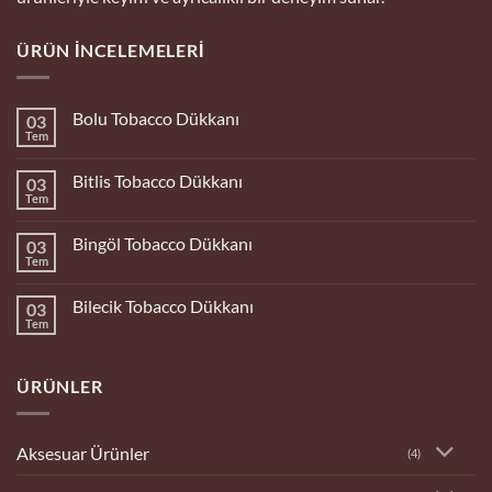
ÜRÜN İNCELEMELERI
Bolu Tobacco Dükkanı
03
Tem
Yorum
yok
Bolu
Bitlis Tobacco Dükkanı
03
Tobacco
Dükkanı
Tem
Yorum
yok
Bitlis
Bingöl Tobacco Dükkanı
03
Tobacco
Dükkanı
Tem
Yorum
yok
Bingöl
Bilecik Tobacco Dükkanı
03
Tobacco
Dükkanı
Tem
Yorum
yok
Bilecik
Tobacco
ÜRÜNLER
Dükkanı
Aksesuar Ürünler
(4)