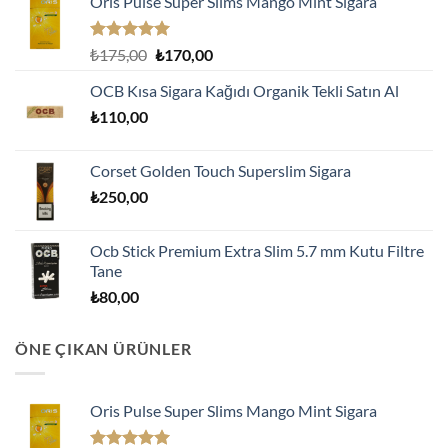
Oris Pulse Super Slims Mango Mint Sigara
5 üzerinden
Orijinal
Şu
₺
175,00
₺
170,00
5.00
oy
fiyat:
andaki
aldı
OCB Kısa Sigara Kağıdı Organik Tekli Satın Al
₺175,00.
fiyat:
₺
110,00
₺170,00.
Corset Golden Touch Superslim Sigara
₺
250,00
Ocb Stick Premium Extra Slim 5.7 mm Kutu Filtre
Tane
₺
80,00
ÖNE ÇIKAN ÜRÜNLER
Oris Pulse Super Slims Mango Mint Sigara