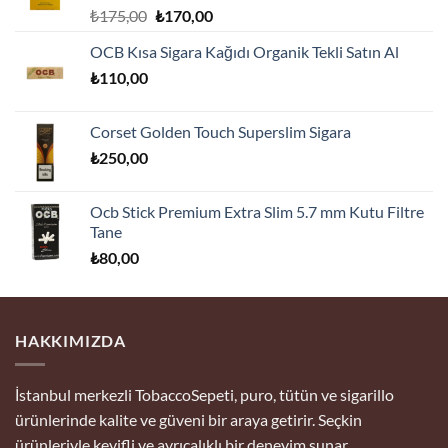
5 üzerinden
Orijinal
Şu
₺
175,00
₺
170,00
5.00
oy
fiyat:
andaki
aldı
OCB Kısa Sigara Kağıdı Organik Tekli Satın Al
₺175,00.
fiyat:
₺
110,00
₺170,00.
Corset Golden Touch Superslim Sigara
₺
250,00
Ocb Stick Premium Extra Slim 5.7 mm Kutu Filtre
Tane
₺
80,00
HAKKIMIZDA
İstanbul merkezli TobaccoSepeti, puro, tütün ve sigarillo
ürünlerinde kalite ve güveni bir araya getirir. Seçkin
ürünleriyle keyifli ve ayrıcalıklı bir deneyim sunar.