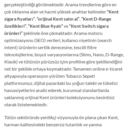
gerçekleştirdiği görülmektedir. Arama trendlerine göre en
çok tıklanma alan ve hacmi yüksek anahtar kelimeler
“Kent
sigara fiyatları”
,
“orijinal Kent satın al”
,
“Kent D-Range
özellikleri”
,
“Kent Blue fiyatı”
ve
“Kent Switch sigara
ürünleri”
şeklinde öne çıkmaktadır. Arama motoru
optimizasyonu (SEO) verileri, kullanıcı niyetinin (search
intent) ürünlerin sertlik derecesine, tescilli filtre
teknolojilerine, boyut varyasyonlarına (Slims, Nano, D-Range,
Klasik) ve tütünün pürüzsüz içim profiline göre şekillendiğini
net bir şekilde ortaya koymaktadır. Tamamen online e-ticaret
altyapısıyla operasyon yürüten Tobacco Sepeti
platformumuz, dijital pazardaki bu yoğun talebi ve tüketici
hassasiyetlerini analiz ederek, kurumsal standartlarda
saklanmış orijinal Kent ürünleri koleksiyonunu kesintisiz
olarak listelemektedir.
Tütün sektöründe yenilikçi vizyonuyla ön plana çıkan Kent,
harman kalitesindeki benzersiz tutarlılık ve yanma