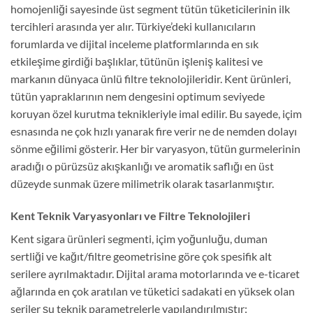
homojenliği sayesinde üst segment tütün tüketicilerinin ilk
tercihleri arasında yer alır. Türkiye’deki kullanıcıların
forumlarda ve dijital inceleme platformlarında en sık
etkileşime girdiği başlıklar, tütünün işleniş kalitesi ve
markanın dünyaca ünlü filtre teknolojileridir. Kent ürünleri,
tütün yapraklarının nem dengesini optimum seviyede
koruyan özel kurutma teknikleriyle imal edilir. Bu sayede, içim
esnasında ne çok hızlı yanarak fire verir ne de nemden dolayı
sönme eğilimi gösterir. Her bir varyasyon, tütün gurmelerinin
aradığı o pürüzsüz akışkanlığı ve aromatik saflığı en üst
düzeyde sunmak üzere milimetrik olarak tasarlanmıştır.
Kent Teknik Varyasyonları ve Filtre Teknolojileri
Kent sigara ürünleri segmenti, içim yoğunluğu, duman
sertliği ve kağıt/filtre geometrisine göre çok spesifik alt
serilere ayrılmaktadır. Dijital arama motorlarında ve e-ticaret
ağlarında en çok aratılan ve tüketici sadakati en yüksek olan
seriler şu teknik parametrelerle yapılandırılmıştır: