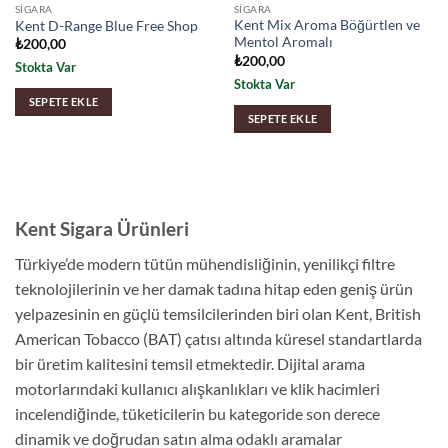
SIGARA
SIGARA
Kent Mix Aroma Böğürtlen ve
Kent D-Range Blue Free Shop
Mentol Aromalı
₺
200,00
₺
200,00
Stokta Var
Stokta Var
SEPETE EKLE
SEPETE EKLE
Kent Sigara Ürünleri
Türkiye’de modern tütün mühendisliğinin, yenilikçi filtre
teknolojilerinin ve her damak tadına hitap eden geniş ürün
yelpazesinin en güçlü temsilcilerinden biri olan Kent, British
American Tobacco (BAT) çatısı altında küresel standartlarda
bir üretim kalitesini temsil etmektedir. Dijital arama
motorlarındaki kullanıcı alışkanlıkları ve klik hacimleri
incelendiğinde, tüketicilerin bu kategoride son derece
dinamik ve doğrudan satın alma odaklı aramalar