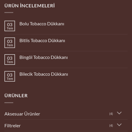
ÜRÜN İNCELEMELERI
Bolu Tobacco Dükkanı
03
Tem
Yorum
yok
Bolu
Bitlis Tobacco Dükkanı
03
Tobacco
Dükkanı
Tem
Yorum
yok
Bitlis
Bingöl Tobacco Dükkanı
03
Tobacco
Dükkanı
Tem
Yorum
yok
Bingöl
Bilecik Tobacco Dükkanı
03
Tobacco
Dükkanı
Tem
Yorum
yok
Bilecik
Tobacco
ÜRÜNLER
Dükkanı
Aksesuar Ürünler
(4)
Filtreler
(4)