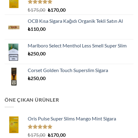
5 üzerinden
Orijinal
Şu
₺
175,00
₺
170,00
5.00
oy
fiyat:
andaki
aldı
OCB Kısa Sigara Kağıdı Organik Tekli Satın Al
₺175,00.
fiyat:
₺
110,00
₺170,00.
Marlboro Select Menthol Less Smell Super Slim
₺
250,00
Corset Golden Touch Superslim Sigara
₺
250,00
ÖNE ÇIKAN ÜRÜNLER
Oris Pulse Super Slims Mango Mint Sigara
5 üzerinden
Orijinal
Şu
₺
175,00
₺
170,00