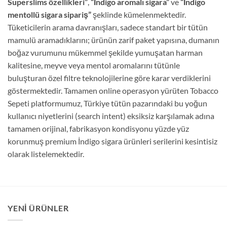
Superslims özellikleri”
,
“İndigo aromalı sigara”
ve
“İndigo
mentollü sigara sipariş”
şeklinde kümelenmektedir.
Tüketicilerin arama davranışları, sadece standart bir tütün
mamulü aramadıklarını; ürünün zarif paket yapısına, dumanın
boğaz vurumunu mükemmel şekilde yumuşatan harman
kalitesine, meyve veya mentol aromalarını tütünle
buluşturan özel filtre teknolojilerine göre karar verdiklerini
göstermektedir. Tamamen online operasyon yürüten Tobacco
Sepeti platformumuz, Türkiye tütün pazarındaki bu yoğun
kullanıcı niyetlerini (search intent) eksiksiz karşılamak adına
tamamen orijinal, fabrikasyon kondisyonu yüzde yüz
korunmuş premium İndigo sigara ürünleri serilerini kesintisiz
olarak listelemektedir.
YENI ÜRÜNLER