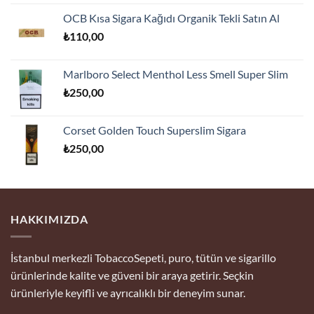
5.00
oy
fiyat:
andaki
aldı
OCB Kısa Sigara Kağıdı Organik Tekli Satın Al
₺175,00.
fiyat:
₺
110,00
₺170,00.
Marlboro Select Menthol Less Smell Super Slim
₺
250,00
Corset Golden Touch Superslim Sigara
₺
250,00
HAKKIMIZDA
İstanbul merkezli TobaccoSepeti, puro, tütün ve sigarillo
ürünlerinde kalite ve güveni bir araya getirir. Seçkin
ürünleriyle keyifli ve ayrıcalıklı bir deneyim sunar.