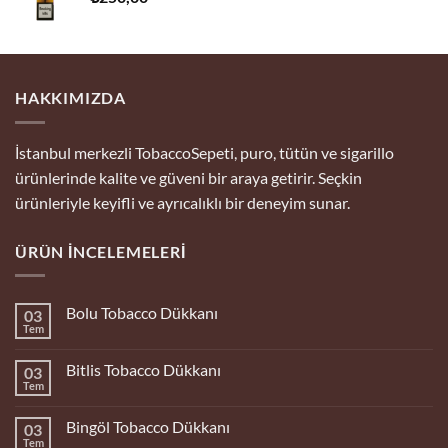
HAKKIMIZDA
İstanbul merkezli TobaccoSepeti, puro, tütün ve sigarillo
ürünlerinde kalite ve güveni bir araya getirir. Seçkin
ürünleriyle keyifli ve ayrıcalıklı bir deneyim sunar.
ÜRÜN İNCELEMELERI
Bolu Tobacco Dükkanı
03
Tem
Yorum
yok
Bolu
Bitlis Tobacco Dükkanı
03
Tobacco
Dükkanı
Tem
Yorum
yok
Bitlis
Bingöl Tobacco Dükkanı
03
Tobacco
Dükkanı
Tem
Yorum