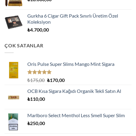
Gurkha 6 Cigar Gift Pack Sınırlı Üretim Özel
Koleksiyon
₺
4.700,00
ÇOK SATANLAR
Oris Pulse Super Slims Mango Mint Sigara
5 üzerinden
Orijinal
Şu
₺
175,00
₺
170,00
5.00
oy
fiyat:
andaki
aldı
OCB Kısa Sigara Kağıdı Organik Tekli Satın Al
₺175,00.
fiyat:
₺
110,00
₺170,00.
Marlboro Select Menthol Less Smell Super Slim
₺
250,00