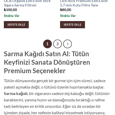
OCB Organik Extra Slim Stick
Ocb Stick Premium Extra Slim
Sigara Sarma Filtresi
5.7 mm Kutu Filtre Tane
₺
100,00
₺
80,00
Stokta Var
Stokta Var
SEPETE EKLE
SEPETE EKLE
1
2
Sarma Kağıdı Satın Al: Tütün
Keyfinizi Sanata Dönüştüren
Premium Seçenekler
Tütün dünyasında gerçek bir gurme için içim süreci, sadece
paketi açmakla değil, o tütünü özenle hazırlamakla başlar.
Sarma kağıdı
, bir sigaranın sadece dış kabuğu değil, tütünün
karakterini, yanma hızını ve damağınızda bıraktığı o rafine
tadı belirleyen en kritik unsurdur. Eğer siz de sıradan bir
içimden ziyade, her nefeste kaliteyi hissetmek istiyorsanız,