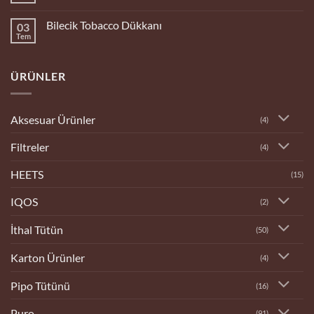
yok
Bingöl
Bilecik Tobacco Dükkanı
03
Tobacco
Dükkanı
Tem
Yorum
yok
Bilecik
Tobacco
ÜRÜNLER
Dükkanı
Aksesuar Ürünler
(4)
Filtreler
(4)
HEETS
(15)
IQOS
(2)
İthal Tütün
(50)
Karton Ürünler
(4)
Pipo Tütünü
(16)
Puro
(91)