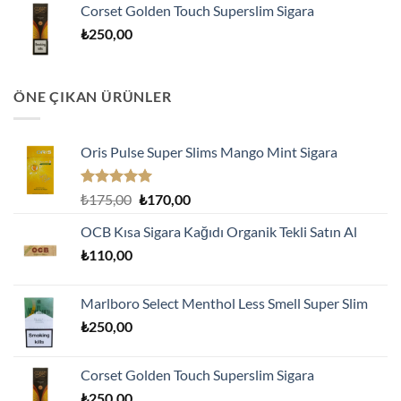
Corset Golden Touch Superslim Sigara
₺
250,00
ÖNE ÇIKAN ÜRÜNLER
Oris Pulse Super Slims Mango Mint Sigara
5 üzerinden
Orijinal
Şu
₺
175,00
₺
170,00
5.00
oy
fiyat:
andaki
aldı
OCB Kısa Sigara Kağıdı Organik Tekli Satın Al
₺175,00.
fiyat:
₺
110,00
₺170,00.
Marlboro Select Menthol Less Smell Super Slim
₺
250,00
Corset Golden Touch Superslim Sigara
₺
250,00