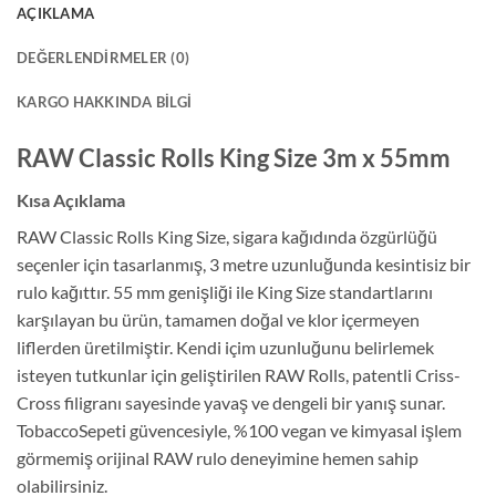
AÇIKLAMA
DEĞERLENDIRMELER (0)
KARGO HAKKINDA BILGI
RAW Classic Rolls King Size 3m x 55mm
Kısa Açıklama
RAW Classic Rolls King Size, sigara kağıdında özgürlüğü
seçenler için tasarlanmış, 3 metre uzunluğunda kesintisiz bir
rulo kağıttır. 55 mm genişliği ile King Size standartlarını
karşılayan bu ürün, tamamen doğal ve klor içermeyen
liflerden üretilmiştir. Kendi içim uzunluğunu belirlemek
isteyen tutkunlar için geliştirilen RAW Rolls, patentli Criss-
Cross filigranı sayesinde yavaş ve dengeli bir yanış sunar.
TobaccoSepeti güvencesiyle, %100 vegan ve kimyasal işlem
görmemiş orijinal RAW rulo deneyimine hemen sahip
olabilirsiniz.