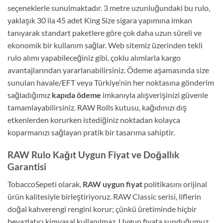
seçeneklerle sunulmaktadır. 3 metre uzunluğundaki bu rulo,
yaklaşık 30 ila 45 adet King Size sigara yapımına imkan
tanıyarak standart paketlere göre çok daha uzun süreli ve
ekonomik bir kullanım sağlar. Web sitemiz üzerinden tekli
rulo alımı yapabileceğiniz gibi, çoklu alımlarla kargo
avantajlarından yararlanabilirsiniz. Ödeme aşamasında size
sunulan havale/EFT veya Türkiye’nin her noktasına gönderim
sağladığımız
kapıda ödeme
imkanıyla alışverişinizi güvenle
tamamlayabilirsiniz. RAW Rolls kutusu, kağıdınızı dış
etkenlerden korurken istediğiniz noktadan kolayca
koparmanızı sağlayan pratik bir tasarıma sahiptir.
RAW Rulo Kağıt Uygun Fiyat ve Doğallık
Garantisi
TobaccoSepeti olarak,
RAW uygun fiyat
politikasını orijinal
ürün kalitesiyle birleştiriyoruz. RAW Classic serisi, liflerin
doğal kahverengi rengini korur; çünkü üretiminde hiçbir
beyazlatıcı kimyasal kullanılmaz. Uygun fiyata sunduğumuz