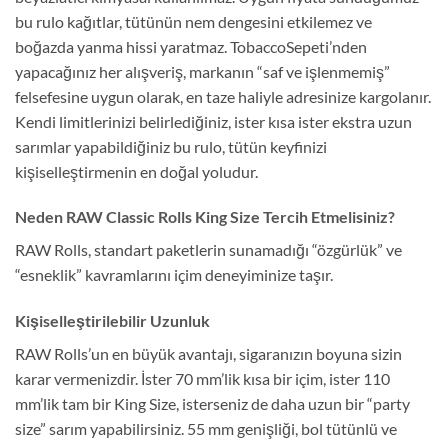
bu rulo kağıtlar, tütünün nem dengesini etkilemez ve
boğazda yanma hissi yaratmaz. TobaccoSepeti’nden
yapacağınız her alışveriş, markanın “saf ve işlenmemiş”
felsefesine uygun olarak, en taze haliyle adresinize kargolanır.
Kendi limitlerinizi belirlediğiniz, ister kısa ister ekstra uzun
sarımlar yapabildiğiniz bu rulo, tütün keyfinizi
kişiselleştirmenin en doğal yoludur.
Neden RAW Classic Rolls King Size Tercih Etmelisiniz?
RAW Rolls, standart paketlerin sunamadığı “özgürlük” ve
“esneklik” kavramlarını içim deneyiminize taşır.
Kişiselleştirilebilir Uzunluk
RAW Rolls’un en büyük avantajı, sigaranızın boyuna sizin
karar vermenizdir. İster 70 mm’lik kısa bir içim, ister 110
mm’lik tam bir King Size, isterseniz de daha uzun bir “party
size” sarım yapabilirsiniz. 55 mm genişliği, bol tütünlü ve