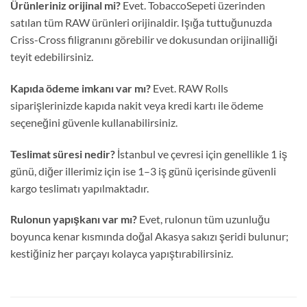
Ürünleriniz orijinal mi?
Evet. TobaccoSepeti üzerinden
satılan tüm RAW ürünleri orijinaldir. Işığa tuttuğunuzda
Criss-Cross filigranını görebilir ve dokusundan orijinalliği
teyit edebilirsiniz.
Kapıda ödeme imkanı var mı?
Evet. RAW Rolls
siparişlerinizde kapıda nakit veya kredi kartı ile ödeme
seçeneğini güvenle kullanabilirsiniz.
Teslimat süresi nedir?
İstanbul ve çevresi için genellikle 1 iş
günü, diğer illerimiz için ise 1–3 iş günü içerisinde güvenli
kargo teslimatı yapılmaktadır.
Rulonun yapışkanı var mı?
Evet, rulonun tüm uzunluğu
boyunca kenar kısmında doğal Akasya sakızı şeridi bulunur;
kestiğiniz her parçayı kolayca yapıştırabilirsiniz.