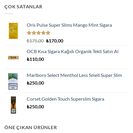
ÇOK SATANLAR
Oris Pulse Super Slims Mango Mint Sigara
5 üzerinden
Orijinal
Şu
₺
175,00
₺
170,00
5.00
oy
fiyat:
andaki
aldı
OCB Kısa Sigara Kağıdı Organik Tekli Satın Al
₺175,00.
fiyat:
₺
110,00
₺170,00.
Marlboro Select Menthol Less Smell Super Slim
₺
250,00
Corset Golden Touch Superslim Sigara
₺
250,00
ÖNE ÇIKAN ÜRÜNLER