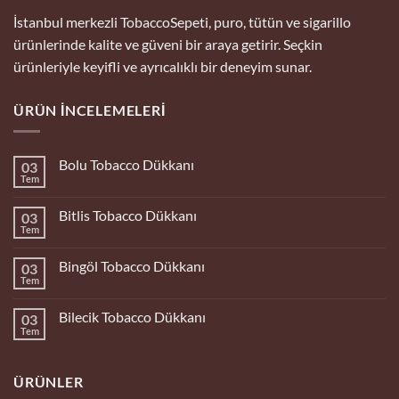
İstanbul merkezli TobaccoSepeti, puro, tütün ve sigarillo
ürünlerinde kalite ve güveni bir araya getirir. Seçkin
ürünleriyle keyifli ve ayrıcalıklı bir deneyim sunar.
ÜRÜN İNCELEMELERI
Bolu Tobacco Dükkanı
03
Tem
Yorum
yok
Bolu
Bitlis Tobacco Dükkanı
03
Tobacco
Dükkanı
Tem
Yorum
yok
Bitlis
Bingöl Tobacco Dükkanı
03
Tobacco
Dükkanı
Tem
Yorum
yok
Bingöl
Bilecik Tobacco Dükkanı
03
Tobacco
Dükkanı
Tem
Yorum
yok
Bilecik
Tobacco
ÜRÜNLER
Dükkanı