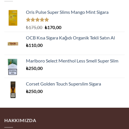
Oris Pulse Super Slims Mango Mint Sigara
5 üzerinden
Orijinal
Şu
₺
175,00
₺
170,00
5.00
oy
fiyat:
andaki
aldı
OCB Kısa Sigara Kağıdı Organik Tekli Satın Al
₺175,00.
fiyat:
₺
110,00
₺170,00.
Marlboro Select Menthol Less Smell Super Slim
₺
250,00
Corset Golden Touch Superslim Sigara
₺
250,00
HAKKIMIZDA