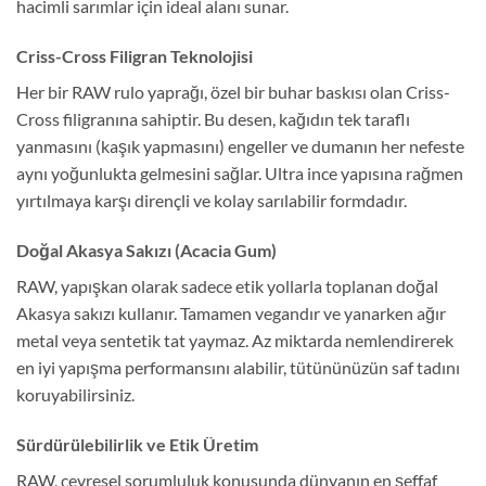
hacimli sarımlar için ideal alanı sunar.
Criss-Cross Filigran Teknolojisi
Her bir RAW rulo yaprağı, özel bir buhar baskısı olan Criss-
Cross filigranına sahiptir. Bu desen, kağıdın tek taraflı
yanmasını (kaşık yapmasını) engeller ve dumanın her nefeste
aynı yoğunlukta gelmesini sağlar. Ultra ince yapısına rağmen
yırtılmaya karşı dirençli ve kolay sarılabilir formdadır.
Doğal Akasya Sakızı (Acacia Gum)
RAW, yapışkan olarak sadece etik yollarla toplanan doğal
Akasya sakızı kullanır. Tamamen vegandır ve yanarken ağır
metal veya sentetik tat yaymaz. Az miktarda nemlendirerek
en iyi yapışma performansını alabilir, tütününüzün saf tadını
koruyabilirsiniz.
Sürdürülebilirlik ve Etik Üretim
RAW, çevresel sorumluluk konusunda dünyanın en şeffaf