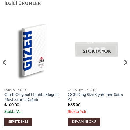
İLGILI ÜRÜNLER
STOKTA YOK
SARMA KAĞIDI
OCB SARMA KAĞIDI
Gizeh Original Double Magnet
OCB King Size Siyah Tane Satın
Mavi Sarma Kağıdı
Al
₺
100,00
₺
65,00
Stokta Var
Stokta Yok
SEPETE EKLE
DEVAMINI OKU