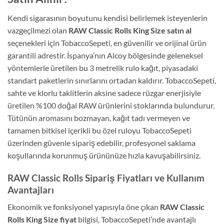
Kendi sigarasının boyutunu kendisi belirlemek isteyenlerin
vazgeçilmezi olan
RAW Classic Rolls King Size satın al
seçenekleri için TobaccoSepeti, en güvenilir ve orijinal ürün
garantili adrestir. İspanya’nın Alcoy bölgesinde geleneksel
yöntemlerle üretilen bu 3 metrelik rulo kağıt, piyasadaki
standart paketlerin sınırlarını ortadan kaldırır. TobaccoSepeti,
sahte ve klorlu taklitlerin aksine sadece rüzgar enerjisiyle
üretilen %100 doğal RAW ürünlerini stoklarında bulundurur.
Tütünün aromasını bozmayan, kağıt tadı vermeyen ve
tamamen bitkisel içerikli bu özel ruloyu TobaccoSepeti
üzerinden güvenle sipariş edebilir, profesyonel saklama
koşullarında korunmuş ürününüze hızla kavuşabilirsiniz.
RAW Classic Rolls Sipariş Fiyatları ve Kullanım
Avantajları
Ekonomik ve fonksiyonel yapısıyla öne çıkan
RAW Classic
Rolls King Size fiyat
bilgisi, TobaccoSepeti’nde avantajlı