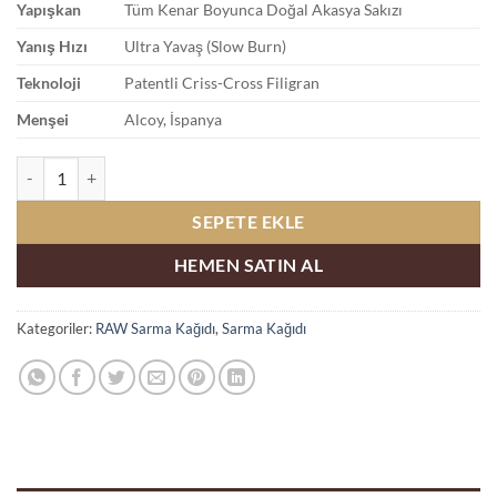
Yapışkan
Tüm Kenar Boyunca Doğal Akasya Sakızı
Yanış Hızı
Ultra Yavaş (Slow Burn)
Teknoloji
Patentli Criss-Cross Filigran
Menşei
Alcoy, İspanya
RAW Classic Rolls King Size 3m x 55mm adet
SEPETE EKLE
HEMEN SATIN AL
Kategoriler:
RAW Sarma Kağıdı
,
Sarma Kağıdı