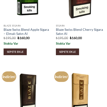
BLAZE SIGARA
SIGARA
Blaze Swiss Blend Apple Sigara
Blaze Swiss Blend Cherry Sigara
– Elmalı Satın Al
Satın Al
Orijinal
Şu
Orijinal
Şu
₺
195,00
₺
160,00
₺
195,00
₺
160,00
fiyat:
andaki
fiyat:
andaki
Stokta Var
Stokta Var
₺195,00.
fiyat:
₺195,00.
fiyat:
₺160,00.
₺160,00.
SEPETE EKLE
SEPETE EKLE
İndirim!
İndirim!