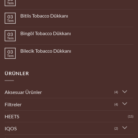
Tem
Yorum
yok
Bolu
Bitlis Tobacco Dükkanı
03
Tobacco
Dükkanı
Tem
Yorum
yok
Bitlis
Bingöl Tobacco Dükkanı
03
Tobacco
Dükkanı
Tem
Yorum
yok
Bingöl
Bilecik Tobacco Dükkanı
03
Tobacco
Dükkanı
Tem
Yorum
yok
Bilecik
Tobacco
ÜRÜNLER
Dükkanı
Aksesuar Ürünler
(4)
Filtreler
(4)
HEETS
(15)
IQOS
(2)