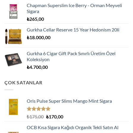
Chapman Superslim Ice Berry - Orman Meyveli
Sigara
₺
265,00
Gurkha Cellar Reserve 15 Year Hedonism 20li
₺
18.000,00
Gurkha 6 Cigar Gift Pack Sınırlı Üretim Özel
Koleksiyon
₺
4.700,00
ÇOK SATANLAR
Oris Pulse Super Slims Mango Mint Sigara
5 üzerinden
Orijinal
Şu
₺
175,00
₺
170,00
5.00
oy
fiyat:
andaki
aldı
OCB Kısa Sigara Kağıdı Organik Tekli Satın Al
₺175,00.
fiyat: