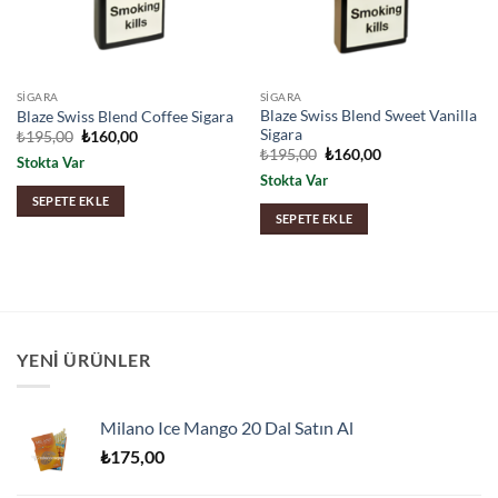
SIGARA
SIGARA
Blaze Swiss Blend Sweet Vanilla
Blaze Swiss Blend Coffee Sigara
Sigara
Orijinal
Şu
₺
195,00
₺
160,00
fiyat:
andaki
Orijinal
Şu
₺
195,00
₺
160,00
Stokta Var
₺195,00.
fiyat:
fiyat:
andaki
₺160,00.
Stokta Var
₺195,00.
fiyat:
₺160,00.
SEPETE EKLE
SEPETE EKLE
YENI ÜRÜNLER
Milano Ice Mango 20 Dal Satın Al
₺
175,00