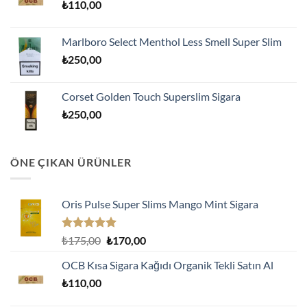
₺
110,00
₺170,00.
Marlboro Select Menthol Less Smell Super Slim
₺
250,00
Corset Golden Touch Superslim Sigara
₺
250,00
ÖNE ÇIKAN ÜRÜNLER
Oris Pulse Super Slims Mango Mint Sigara
5 üzerinden
Orijinal
Şu
₺
175,00
₺
170,00
5.00
oy
fiyat:
andaki
aldı
OCB Kısa Sigara Kağıdı Organik Tekli Satın Al
₺175,00.
fiyat:
₺
110,00
₺170,00.