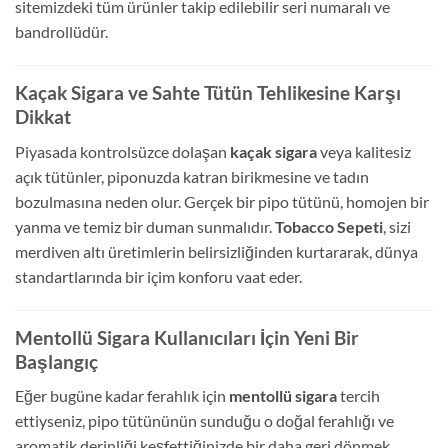
sitemizdeki tüm ürünler takip edilebilir seri numaralı ve
bandrollüdür.
Kaçak Sigara ve Sahte Tütün Tehlikesine Karşı
Dikkat
Piyasada kontrolsüzce dolaşan
kaçak sigara
veya kalitesiz
açık tütünler, piponuzda katran birikmesine ve tadın
bozulmasına neden olur. Gerçek bir pipo tütünü, homojen bir
yanma ve temiz bir duman sunmalıdır.
Tobacco Sepeti
, sizi
merdiven altı üretimlerin belirsizliğinden kurtararak, dünya
standartlarında bir içim konforu vaat eder.
Mentollü Sigara Kullanıcıları İçin Yeni Bir
Başlangıç
Eğer bugüne kadar ferahlık için
mentollü sigara
tercih
ettiyseniz, pipo tütününün sunduğu o doğal ferahlığı ve
aromatik derinliği keşfettiğinizde bir daha geri dönmek