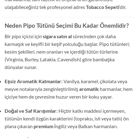
ulaşabileceğiniz tek profesyonel adres
Tobacco Sepeti
‘dir.
Neden Pipo Tütünü Seçimi Bu Kadar Önemlidir?
Bir pipo içicisi için
sigara satın al
sürecinden çok daha
karmaşık ve keyifli bir keşif yolculuğu başlar. Pipo tütünleri;
kesim şekilleri, nem oranları ve içerdiği tütün türlerine
(Virginia, Burley, Latakia, Cavendish) göre bambaşka
dünyalar sunar.
Eşsiz Aromatik Katmanlar:
Vanilya, karamel, çikolata veya
meyve notalarıyla zenginleştirilmiş
aromatik
harmanlar, hem
içiciye hem de çevresine huzur veren bir koku yayar.
Doğal ve Saf Karışımlar:
Hiçbir katkı maddesi içermeyen,
tütünün kendi özgün karakterini (topraksı, isli veya tatlı) ön
plana çıkaran
premium
İngiliz veya Balkan harmanları.