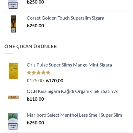
₺
250,00
Corset Golden Touch Superslim Sigara
₺
250,00
ÖNE ÇIKAN ÜRÜNLER
Oris Pulse Super Slims Mango Mint Sigara
5 üzerinden
Orijinal
Şu
₺
175,00
₺
170,00
5.00
oy
fiyat:
andaki
aldı
OCB Kısa Sigara Kağıdı Organik Tekli Satın Al
₺175,00.
fiyat:
₺
110,00
₺170,00.
Marlboro Select Menthol Less Smell Super Slim
₺
250,00