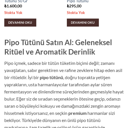
Tütünü 50 Gr
Pipo Tütünü
₺
1.600,00
₺
295,00
Stokta Yok
Stokta Yok
DEVAMINI OKU
DEVAMINI OKU
Pipo Tütünü Satın Al: Geleneksel
Ritüel ve Aromatik Derinlik
Pipo içmek, sadece bir tütün tüketim biçimi değil; zamanı
yavaşlatan, sabır gerektiren ve rafine zevklere hitap eden asil
bir ritüeldir. İyi bir
pipo tütünü
, doğru toprakta yetişen
yaprakların, usta harmanlayıcılar tarafından aylar süren
fermentasyon ve dinlendirme süreçlerinden geçmesiyle hayat
bulur. Eğer siz de sıradan seçeneklerin ötesine geçip, odanızı
saran o büyüleyici kokuyu ve damağınızdaki zengin aromayı
hissetmek istiyorsanız, en seçkin
premium
harmanlar sizi
bekliyor. Türkiye’de dünyanın en ünlü pipo tütünü
markalarına, tam tazelik ve orijinal ürün garantisiyle