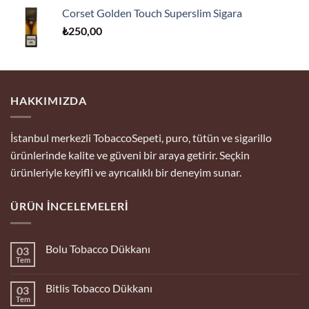
Corset Golden Touch Superslim Sigara
₺
250,00
HAKKIMIZDA
İstanbul merkezli TobaccoSepeti, puro, tütün ve sigarillo
ürünlerinde kalite ve güveni bir araya getirir. Seçkin
ürünleriyle keyifli ve ayrıcalıklı bir deneyim sunar.
ÜRÜN İNCELEMELERI
Bolu Tobacco Dükkanı
03
Tem
Yorum
yok
Bolu
Bitlis Tobacco Dükkanı
03
Tobacco
Dükkanı
Tem
Yorum