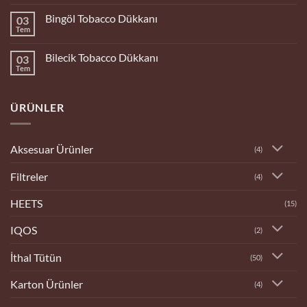
yok
Bitlis
Bingöl Tobacco Dükkanı
03
Tobacco
Dükkanı
Tem
Yorum
yok
Bingöl
Bilecik Tobacco Dükkanı
03
Tobacco
Dükkanı
Tem
Yorum
yok
Bilecik
Tobacco
ÜRÜNLER
Dükkanı
Aksesuar Ürünler
(4)
Filtreler
(4)
HEETS
(15)
IQOS
(2)
İthal Tütün
(50)
Karton Ürünler
(4)