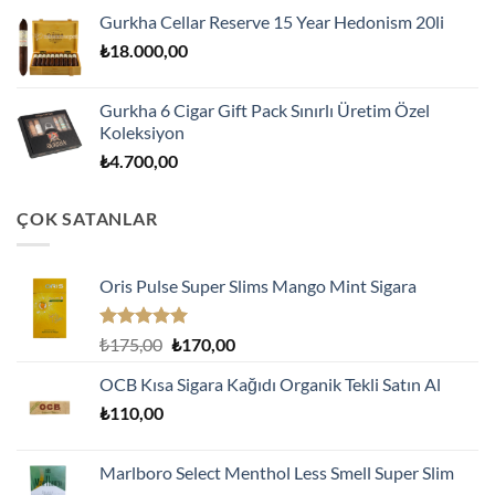
Gurkha Cellar Reserve 15 Year Hedonism 20li
₺
18.000,00
Gurkha 6 Cigar Gift Pack Sınırlı Üretim Özel
Koleksiyon
₺
4.700,00
ÇOK SATANLAR
Oris Pulse Super Slims Mango Mint Sigara
5 üzerinden
Orijinal
Şu
₺
175,00
₺
170,00
5.00
oy
fiyat:
andaki
aldı
OCB Kısa Sigara Kağıdı Organik Tekli Satın Al
₺175,00.
fiyat:
₺
110,00
₺170,00.
Marlboro Select Menthol Less Smell Super Slim