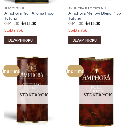
PIPO TÜTÜNÜ
AMPHORA PIPO TÜTÜNÜ
Amphora Rich Aroma Pipo
Amphora Mellow Blend Pipo
Tütünü
Tütünü
Orijinal
Şu
Orijinal
Şu
₺
445,00
₺
415,00
₺
445,00
₺
415,00
fiyat:
andaki
fiyat:
andaki
Stokta Yok
Stokta Yok
₺445,00.
fiyat:
₺445,00.
fiyat:
₺415,00.
₺415,00.
DEVAMINI OKU
DEVAMINI OKU
İndirim!
İndirim!
STOKTA YOK
STOKTA YOK