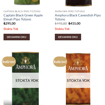
CAPTAIN BLACK PIPO TÜTÜNÜ
AMPHORA PIPO TÜTÜNÜ
Captain Black Green Apple
Amphora Black Cavendish Pipo
Elmalı Pipo Tütünü
Tütünü
Orijinal
Şu
₺
295,00
₺
445,00
₺
415,00
fiyat:
andaki
Stokta Yok
Stokta Yok
₺445,00.
fiyat:
₺415,00.
DEVAMINI OKU
DEVAMINI OKU
İndirim!
İndirim!
STOKTA YOK
STOKTA YOK