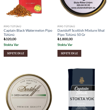
PIPO TÜTÜNÜ
PIPO TÜTÜNÜ
Captain Black Watermelon Pipo
Davidoff Scottish Mixture İthal
Tütünü
Pipo Tütünü 50 Gr
₺
320,00
₺
1.800,00
Stokta Var
Stokta Var
SEPETE EKLE
SEPETE EKLE
STOKTA YOK