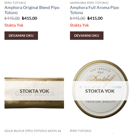
PIPO TÜTÜNÜ
AMPHORA PIPO TÜTÜNÜ
Amphora Original Blend Pipo
Amphora Full Aroma Pipo
Tütünü
Tütünü
Orijinal
Şu
Orijinal
Şu
₺
445,00
₺
415,00
₺
445,00
₺
415,00
fiyat:
andaki
fiyat:
andaki
Stokta Yok
Stokta Yok
₺445,00.
fiyat:
₺445,00.
fiyat:
₺415,00.
₺415,00.
DEVAMINI OKU
DEVAMINI OKU
STOKTA YOK
STOKTA YOK
GOLD BLOCK PIPO TÜTÜNÜ SATIN AL
PIPO TÜTÜNÜ