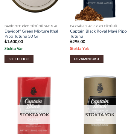
DAVIDOFF PIPO TÜTÜNÜ SATIN AL
CAPTAIN BLACK PIPO TÜTÜNÜ
Davidoff Green Mixture İthal
Captain Black Royal Mavi Pipo
Pipo Tütünü 50 Gr
Tütünü
₺
1.600,00
₺
295,00
Stokta Var
Stokta Yok
SEPETE EKLE
DEVAMINI OKU
STOKTA YOK
STOKTA YOK