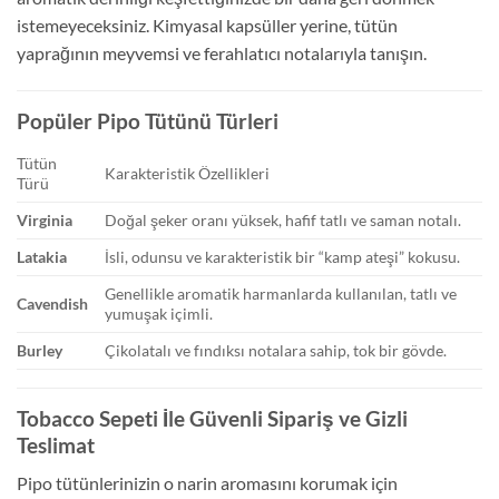
istemeyeceksiniz. Kimyasal kapsüller yerine, tütün
yaprağının meyvemsi ve ferahlatıcı notalarıyla tanışın.
Popüler Pipo Tütünü Türleri
Tütün
Karakteristik Özellikleri
Türü
Virginia
Doğal şeker oranı yüksek, hafif tatlı ve saman notalı.
Latakia
İsli, odunsu ve karakteristik bir “kamp ateşi” kokusu.
Genellikle aromatik harmanlarda kullanılan, tatlı ve
Cavendish
yumuşak içimli.
Burley
Çikolatalı ve fındıksı notalara sahip, tok bir gövde.
Tobacco Sepeti İle Güvenli Sipariş ve Gizli
Teslimat
Pipo tütünlerinizin o narin aromasını korumak için