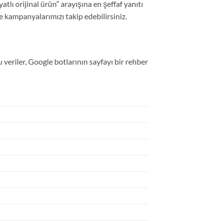
tlı orijinal ürün” arayışına en şeffaf yanıtı
e kampanyalarımızı takip edebilirsiniz.
veriler, Google botlarının sayfayı bir rehber