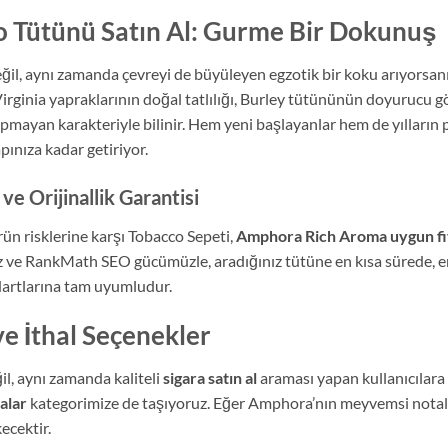
 Tütünü Satın Al: Gurme Bir Dokunuş
ğil, aynı zamanda çevreyi de büyüleyen egzotik bir koku arıyorsan
Virginia yapraklarının doğal tatlılığı, Burley tütününün doyurucu g
pmayan karakteriyle bilinir. Hem yeni başlayanlar hem de yılların p
ınıza kadar getiriyor.
 Orijinallik Garantisi
rün risklerine karşı Tobacco Sepeti,
Amphora Rich Aroma uygun fi
mız ve RankMath SEO gücümüzle, aradığınız tütüne en kısa sürede, e
ndartlarına tam uyumludur.
ve İthal Seçenekler
l, aynı zamanda kaliteli
sigara satın al
araması yapan kullanıcılara 
alar
kategorimize de taşıyoruz. Eğer Amphora’nın meyvemsi notalar
kecektir.