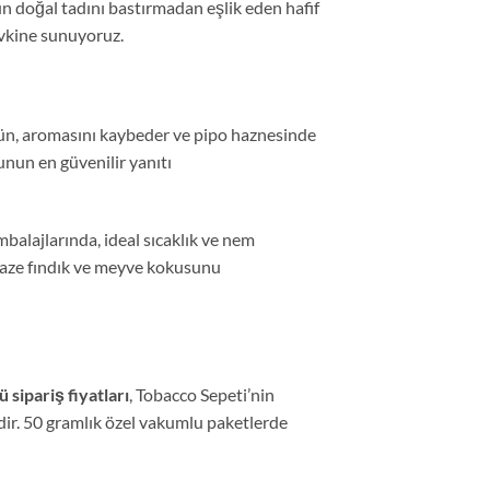
n doğal tadını bastırmadan eşlik eden hafif
evkine sunuyoruz.
tün, aromasını kaybeder ve pipo haznesinde
nun en güvenilir yanıtı
balajlarında, ideal sıcaklık ve nem
 taze fındık ve meyve kokusunu
sipariş fiyatları
, Tobacco Sepeti’nin
edir. 50 gramlık özel vakumlu paketlerde