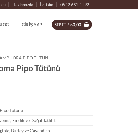
kası
Hakkımızda
İletişim
0542 682 4192
BLOG
GIRIŞ YAP
SEPET /
₺
0,00
AMPHORA PIPO TÜTÜNÜ
oma Pipo Tütünü
u
daki
at:
15,00.
Pipo Tütünü
emsi, Fındık ve Doğal Tatlılık
ginia, Burley ve Cavendish