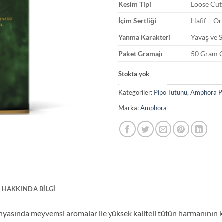
Kesim Tipi
Loose Cut
İçim Sertliği
Hafif – O
Yanma Karakteri
Yavaş ve 
Paket Gramajı
50 Gram O
Stokta yok
Kategoriler:
Pipo Tütünü
,
Amphora P
Marka:
Amphora
 HAKKINDA BILGI
ünyasında meyvemsi aromalar ile yüksek kaliteli tütün harmanının k