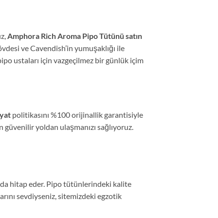
ız,
Amphora Rich Aroma Pipo Tütünü satın
övdesi ve Cavendish’in yumuşaklığı ile
ipo ustaları için vazgeçilmez bir günlük içim
yat
politikasını %100 orijinallik garantisiyle
n güvenilir yoldan ulaşmanızı sağlıyoruz.
da hitap eder. Pipo tütünlerindeki kalite
ını sevdiyseniz, sitemizdeki egzotik