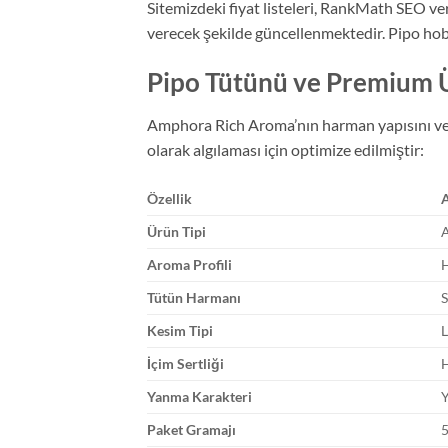
Sitemizdeki fiyat listeleri, RankMath SEO veri
verecek şekilde güncellenmektedir. Pipo hobin
Pipo Tütünü ve Premium Ü
Amphora Rich Aroma’nın harman yapısını ve tek
olarak algılaması için optimize edilmiştir:
Özellik
Ürün Tipi
Aroma Profili
H
Tütün Harmanı
S
Kesim Tipi
L
İçim Sertliği
H
Yanma Karakteri
Y
Paket Gramajı
5