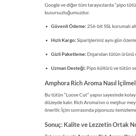
Google ve diğer tüm tarayıcılarda “pipo tütü
kusursuzluğumuzdur.
Güvenli Ödeme:
256-bit SSL korumalı alty
Hızlı Kargo:
Siparişleriniz aynı gün özenle
Gizli Paketleme:
Dışarıdan tütün ürünü o
Uzman Desteği:
Pipo kültürü ve tütün s
Amphora Rich Aroma Nasıl İçilmel
Bu tütün “Loose Cut” yapısı sayesinde kolay
düzeyde kalır. Rich Aroma’nın o meşhur meyv
önerilir. İçim sonrasında piponuzu temizleme
Sonuç: Kalite ve Lezzetin Ortak N