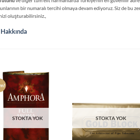
Tütünü
ve diğer tüm elit harmanlarda Türkiye’nin en güvenilir adres
kunlarının bir numaralı tercihi olmaya devam ediyoruz. Siz de bu z
i oluşturabilirsiniz.,
 Hakkında
im!
STOKTA YOK
STOKTA YOK