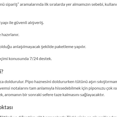
nü sipariş” aramalarında ilk sıralarda yer almamızın sebebi, kullan
apı ile güvenli alışveriş.
 hazırlanır.
lduğu anlaşılmayacak şekilde paketleme yapılır.
eçimi konusunda 7/24 destek.
i?
ca doldurulur. Pipo haznesini doldururken tütünü aşırı sıkıştırmam
emsi notalarını tam anlamıyla hissedebilmek için piponuzu çok ıs
k, aromanın bir sonraki sefere taze kalmasını sağlayacaktır.
oktası