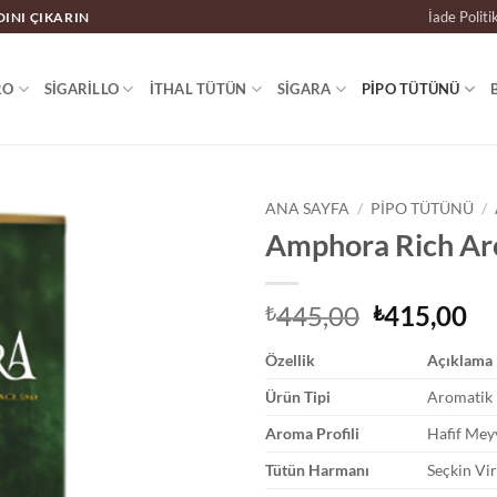
İade Politi
DINI ÇIKARIN
RO
SIGARILLO
İTHAL TÜTÜN
SIGARA
PIPO TÜTÜNÜ
ANA SAYFA
/
PIPO TÜTÜNÜ
/
Amphora Rich Ar
Orijinal
Ş
445,00
415,00
₺
₺
fiyat:
an
Özellik
Açıklama
₺445,00.
fiy
₺4
Ürün Tipi
Aromatik 
Aroma Profili
Hafif Meyv
Tütün Harmanı
Seçkin Vir