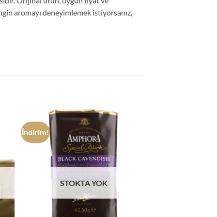
idir. Orijinal ürün, uygun fiyat ve
engin aromayı deneyimlemek istiyorsanız,
İndirim!
STOKTA YOK