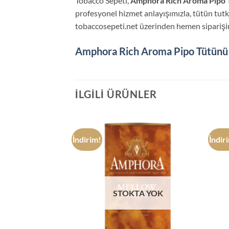
Tobacco Sepeti,
Amphora Rich Aroma Pipo 
profesyonel hizmet anlayışımızla, tütün tut
tobaccosepeti.net üzerinden hemen siparişiniz
Amphora Rich Aroma Pipo Tütünü
İLGILI ÜRÜNLER
İndirim!
İndir
TA YOK
STOKTA YOK