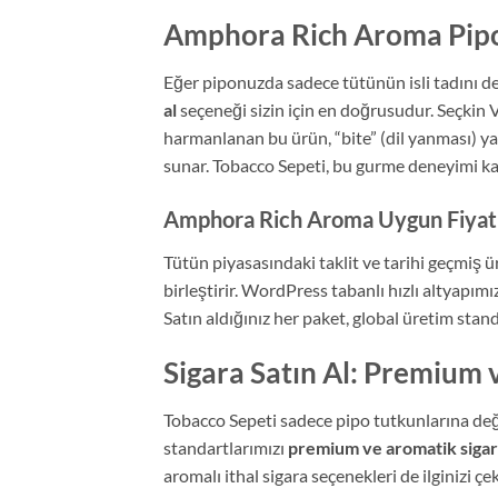
Amphora Rich Aroma Pipo
Eğer piponuzda sadece tütünün isli tadını de
al
seçeneği sizin için en doğrusudur. Seçkin 
harmanlanan bu ürün, “bite” (dil yanması) ya
sunar. Tobacco Sepeti, bu gurme deneyimi kap
Amphora Rich Aroma Uygun Fiyat ve
Tütün piyasasındaki taklit ve tarihi geçmiş ü
birleştirir. WordPress tabanlı hızlı altyapı
Satın aldığınız her paket, global üretim sta
Sigara Satın Al: Premium 
Tobacco Sepeti sadece pipo tutkunlarına deği
standartlarımızı
premium ve aromatik sigar
aromalı ithal sigara seçenekleri de ilginizi çe