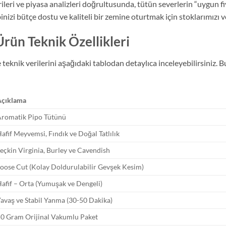
leri ve piyasa analizleri doğrultusunda, tütün severlerin “uygun fiya
izi bütçe dostu ve kaliteli bir zemine oturtmak için stoklarımızı v
rün Teknik Özellikleri
nik verilerini aşağıdaki tablodan detaylıca inceleyebilirsiniz. Bu 
Açıklama
Aromatik Pipo Tütünü
afif Meyvemsi, Fındık ve Doğal Tatlılık
eçkin Virginia, Burley ve Cavendish
oose Cut (Kolay Doldurulabilir Gevşek Kesim)
afif – Orta (Yumuşak ve Dengeli)
avaş ve Stabil Yanma (30-50 Dakika)
0 Gram Orijinal Vakumlu Paket