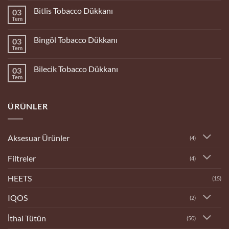
Bolu
Bitlis Tobacco Dükkanı
03
Tobacco
Dükkanı
Tem
Yorum
yok
Bitlis
Bingöl Tobacco Dükkanı
03
Tobacco
Dükkanı
Tem
Yorum
yok
Bingöl
Bilecik Tobacco Dükkanı
03
Tobacco
Dükkanı
Tem
Yorum
yok
Bilecik
Tobacco
ÜRÜNLER
Dükkanı
Aksesuar Ürünler
(4)
Filtreler
(4)
HEETS
(15)
IQOS
(2)
İthal Tütün
(50)