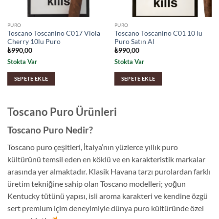
PURO
PURO
Toscano Toscanino C017 Viola
Toscano Toscanino C01 10 lu
Cherry 10lu Puro
Puro Satın Al
₺
990,00
₺
990,00
Stokta Var
Stokta Var
SEPETE EKLE
SEPETE EKLE
Toscano Puro Ürünleri
Toscano Puro Nedir?
Toscano puro çeşitleri, İtalya’nın yüzlerce yıllık puro
kültürünü temsil eden en köklü ve en karakteristik markalar
arasında yer almaktadır. Klasik Havana tarzı purolardan farklı
üretim tekniğine sahip olan Toscano modelleri; yoğun
Kentucky tütünü yapısı, isli aroma karakteri ve kendine özgü
sert premium içim deneyimiyle dünya puro kültüründe özel