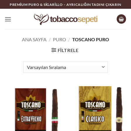
İçeriğe
PREMIUM PURO & SIGARILLO – AYRICALIĞIN TADINI ÇIKARIN
atla
ANA SAYFA
/
PURO
/
TOSCANO PURO
FILTRELE