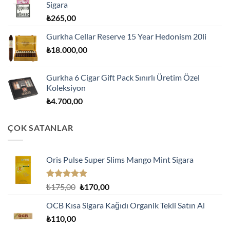
Sigara
₺
265,00
Gurkha Cellar Reserve 15 Year Hedonism 20li
₺
18.000,00
Gurkha 6 Cigar Gift Pack Sınırlı Üretim Özel
Koleksiyon
₺
4.700,00
ÇOK SATANLAR
Oris Pulse Super Slims Mango Mint Sigara
5 üzerinden
Orijinal
Şu
₺
175,00
₺
170,00
5.00
oy
fiyat:
andaki
aldı
OCB Kısa Sigara Kağıdı Organik Tekli Satın Al
₺175,00.
fiyat:
₺
110,00
₺170,00.