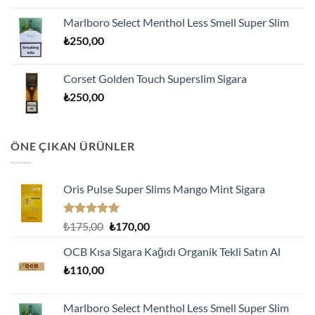
Marlboro Select Menthol Less Smell Super Slim
₺
250,00
Corset Golden Touch Superslim Sigara
₺
250,00
ÖNE ÇIKAN ÜRÜNLER
Oris Pulse Super Slims Mango Mint Sigara
5 üzerinden
Orijinal
Şu
₺
175,00
₺
170,00
5.00
oy
fiyat:
andaki
aldı
OCB Kısa Sigara Kağıdı Organik Tekli Satın Al
₺175,00.
fiyat:
₺
110,00
₺170,00.
Marlboro Select Menthol Less Smell Super Slim