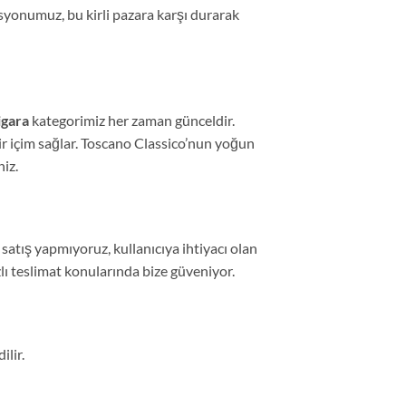
isyonumuz, bu kirli pazara karşı durarak
igara
kategorimiz her zaman günceldir.
bir içim sağlar. Toscano Classico’nun yoğun
iz.
satış yapmıyoruz, kullanıcıya ihtiyacı olan
zlı teslimat konularında bize güveniyor.
ilir.