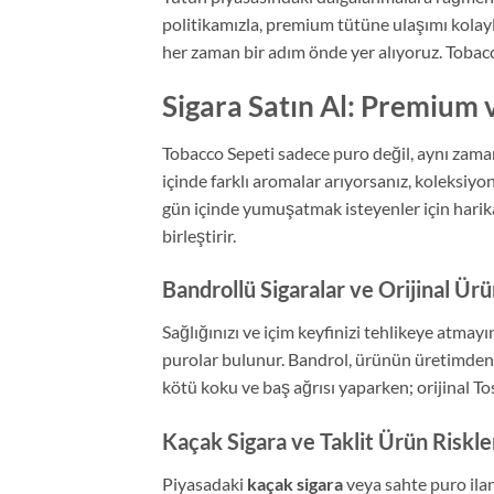
politikamızla, premium tütüne ulaşımı kolayl
her zaman bir adım önde yer alıyoruz. Tobacco
Sigara Satın Al: Premium
Tobacco Sepeti sadece puro değil, aynı zama
içinde farklı aromalar arıyorsanız, koleksiyo
gün içinde yumuşatmak isteyenler için harika 
birleştirir.
Bandrollü Sigaralar ve Orijinal Ür
Sağlığınızı ve içim keyfinizi tehlikeye atmay
purolar bulunur. Bandrol, ürünün üretimden
kötü koku ve baş ağrısı yaparken; orijinal T
Kaçak Sigara ve Taklit Ürün Riskle
Piyasadaki
kaçak sigara
veya sahte puro ilan