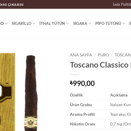
İade Politi
DINI ÇIKARIN
RO
SIGARILLO
İTHAL TÜTÜN
SIGARA
PIPO TÜTÜNÜ
ANA SAYFA
/
PURO
/
TOSCAN
Toscano Classico 
990,00
₺
Özellik
Açıklama
Ürün Grubu
İtalyan Kur
Aroma Profili
Topraksı, O
Nikotin Oranı
0.7 mg (Ort