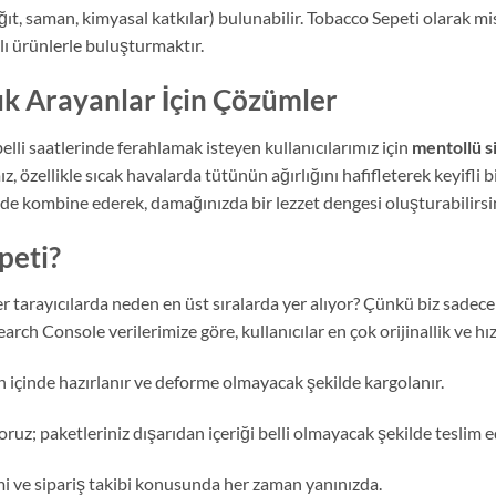
ıt, saman, kimyasal katkılar) bulunabilir. Tobacco Sepeti olarak m
jlı ürünlerle buluşturmaktır.
ık Arayanlar İçin Çözümler
li saatlerinde ferahlamak isteyen kullanıcılarımız için
mentollü s
, özellikle sıcak havalarda tütünün ağırlığını hafifleterek keyifli 
de kombine ederek, damağınızda bir lezzet dengesi oluşturabilirsin
peti?
 tarayıcılarda neden en üst sıralarda yer alıyor? Çünkü biz sadece 
arch Console verilerimize göre, kullanıcılar en çok orijinallik ve hı
n içinde hazırlanır ve deforme olmayacak şekilde kargolanır.
ruz; paketleriniz dışarıdan içeriği belli olmayacak şekilde teslim ed
i ve sipariş takibi konusunda her zaman yanınızda.