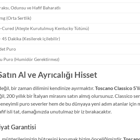
raksı, Odunsu ve Hafif Baharatlı
mg (Orta Sertlik)
e-Cured (Ateşte Kurutulmuş Kentucky Tütünü)
 45 Dakika (Kesilerek içilebilir)
det Puro
u Puro (Humidör Gerektirmez)
atın Al ve Ayrıcalığı Hisset
ğil, bir zaman dilimini kendinize ayırmaktır.
Toscano Classico 5’li
l, 200 yıllık bir İtalyan mirasını satın almış olursunuz. Classico s
 deneyimli puro severler hem de bu dünyaya yeni adım atanlar için m
if isli tat, damağınızda unutulmaz bir iz bırakacaktır.
yat Garantisi
 müşterilerimizin bütçesini korumak bizim önceliğimizdir.
Toscano