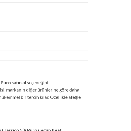
 Puro satın al
seçeneğini
erisi, markanın diğer ürünlerine göre daha
ükemmel bir tercih kılar. Özellikle ateşle
 Classico 5’li Puro uygun fiyat