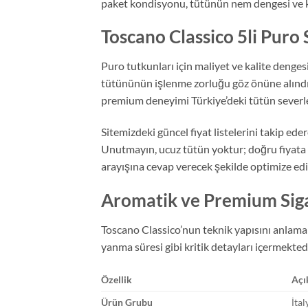
paket kondisyonu, tütünün nem dengesi ve ka
Toscano Classico 5li Puro 
Puro tutkunları için maliyet ve kalite denge
tütününün işlenme zorluğu göz önüne alındığı
premium deneyimi Türkiye’deki tütün severl
Sitemizdeki güncel fiyat listelerini takip e
Unutmayın, ucuz tütün yoktur; doğru fiyata o
arayışına cevap verecek şekilde optimize edi
Aromatik ve Premium Siga
Toscano Classico’nun teknik yapısını anlamak
yanma süresi gibi kritik detayları içermekted
Özellik
Açı
Ürün Grubu
İta