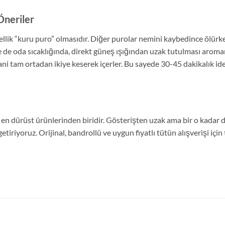
Öneriler
llik “kuru puro” olmasıdır. Diğer purolar nemini kaybedince ölür
e de oda sıcaklığında, direkt güneş ışığından uzak tutulması aroman
ni tam ortadan ikiye keserek içerler. Bu sayede 30-45 dakikalık ide
 en dürüst ürünlerinden biridir. Gösterişten uzak ama bir o kadar d
getiriyoruz. Orijinal, bandrollü ve uygun fiyatlı tütün alışverişi iç