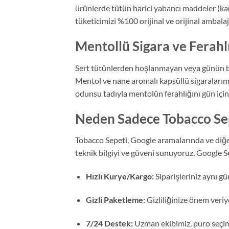
ürünlerde tütün harici yabancı maddeler (kağ
tüketicimizi %100 orijinal ve orijinal ambala
Mentollü Sigara ve Ferahl
Sert tütünlerden hoşlanmayan veya günün bel
Mentol ve nane aromalı kapsüllü sigaralarımız
odunsu tadıyla mentolün ferahlığını gün için
Neden Sadece Tobacco Se
Tobacco Sepeti, Google aramalarında ve diğer
teknik bilgiyi ve güveni sunuyoruz. Google Se
Hızlı Kurye/Kargo:
Siparişleriniz aynı gü
Gizli Paketleme:
Gizliliğinize önem veriyo
7/24 Destek:
Uzman ekibimiz, puro seçim