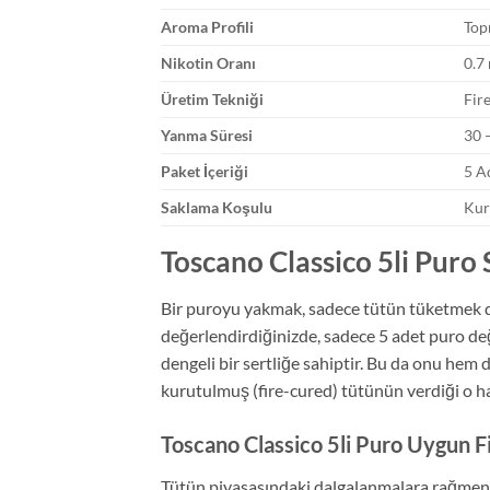
Aroma Profili
Top
Nikotin Oranı
0.7 
Üretim Tekniği
Fir
Yanma Süresi
30 –
Paket İçeriği
5 A
Saklama Koşulu
Kur
Toscano Classico 5li Puro S
Bir puroyu yakmak, sadece tütün tüketmek de
değerlendirdiğinizde, sadece 5 adet puro deği
dengeli bir sertliğe sahiptir. Bu da onu hem
kurutulmuş (fire-cured) tütünün verdiği o haf
Toscano Classico 5li Puro Uygun Fi
Tütün piyasasındaki dalgalanmalara rağmen,