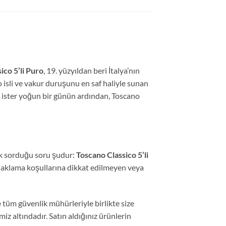
ico 5’li Puro
, 19. yüzyıldan beri İtalya’nın
 isli ve vakur duruşunu en saf haliyle sunan
a ister yoğun bir günün ardından, Toscano
çok sorduğu soru şudur:
Toscano Classico 5’li
 saklama koşullarına dikkat edilmeyen veya
 tüm güvenlik mühürleriyle birlikte size
iz altındadır. Satın aldığınız ürünlerin