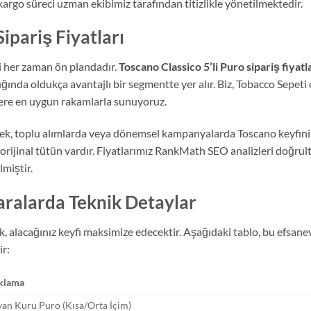
rgo süreci uzman ekibimiz tarafından titizlikle yönetilmektedir.
Sipariş Fiyatları
si her zaman ön plandadır.
Toscano Classico 5’li Puro sipariş fiyatl
nda oldukça avantajlı bir segmentte yer alır. Biz, Tobacco Sepeti o
ere en uygun rakamlarla sunuyoruz.
derek, toplu alımlarda veya dönemsel kampanyalarda Toscano keyfini
rijinal tütün vardır. Fiyatlarımız RankMath SEO analizleri doğrult
lmiştir.
ralarda Teknik Detaylar
, alacağınız keyfi maksimize edecektir. Aşağıdaki tablo, bu efsanev
ir:
klama
lyan Kuru Puro (Kısa/Orta İçim)