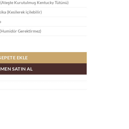
 (Ateşte Kurutulmuş Kentucky Tütünü)
ka (Kesilerek içilebilir)
o
(Humidör Gerektirmez)
SEPETE EKLE
MEN SATIN AL