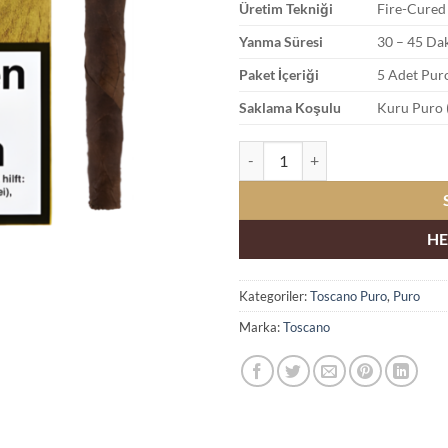
Üretim Tekniği
Fire-Cured
Yanma Süresi
30 – 45 Daki
Paket İçeriği
5 Adet Pur
Saklama Koşulu
Kuru Puro 
Toscano Classico 5li Puro adet
HE
Kategoriler:
Toscano Puro
,
Puro
Marka:
Toscano