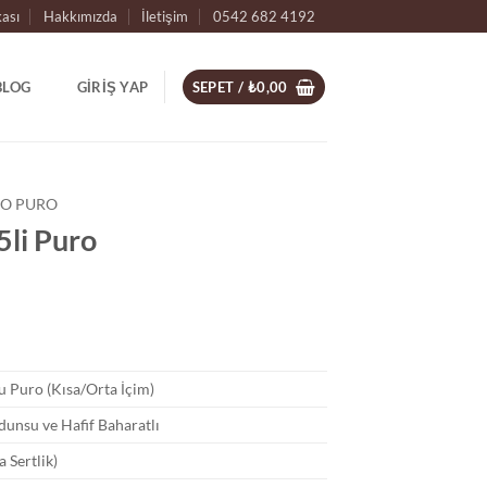
kası
Hakkımızda
İletişim
0542 682 4192
BLOG
GIRIŞ YAP
SEPET /
₺
0,00
O PURO
5li Puro
u Puro (Kısa/Orta İçim)
dunsu ve Hafif Baharatlı
a Sertlik)