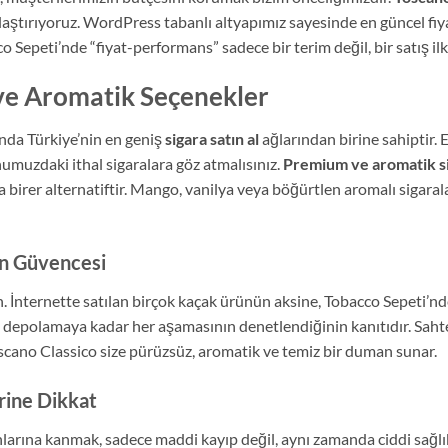
aştırıyoruz. WordPress tabanlı altyapımız sayesinde en güncel fiyat
 Sepeti’nde “fiyat-performans” sadece bir terim değil, bir satış ilk
 ve Aromatik Seçenekler
nda Türkiye’nin en geniş
sigara satın al
ağlarından birine sahiptir.
numuzdaki ithal sigaralara göz atmalısınız.
Premium ve aromatik si
birer alternatiftir. Mango, vanilya veya böğürtlen aromalı sigarala
ün Güvencesi
ın. İnternette satılan birçok kaçak ürünün aksine, Tobacco Sepeti’n
 depolamaya kadar her aşamasının denetlendiğinin kanıtıdır. Saht
oscano Classico size pürüzsüz, aromatik ve temiz bir duman sunar.
rine Dikkat
larına kanmak, sadece maddi kayıp değil, aynı zamanda ciddi sağlık