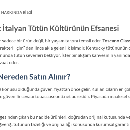
 HAKKINDA BILGI
: İtalyan Tütün Kültürünün Efsanesi
 sadece bir ürün değil, bir yaşam tarzını temsil eder.
Toscano Class
kterli içim” denilince akla gelen ilk isimdir. Kentucky tütününün o
nunda tütün severleri bekliyor. İster bir akşam kahvesinin yanınd
vaat eder.
Nereden Satın Alınır?
z konusu olduğunda güven, fiyattan önce gelir. Kullanıcıların en 
 güvenilir cevabı tobaccosepeti.net adresidir. Piyasada maalesef
lgesinden çıkan bu nadide ürünleri, doğrudan orijinal kutusunda ve
şveriş, tütünün tazeliği ve orijinalliği konusunda kurumsal garantim