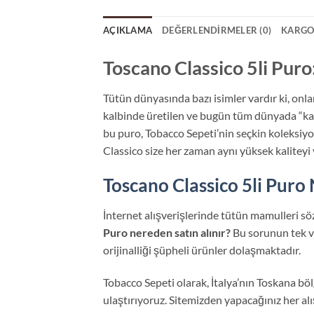
AÇIKLAMA
DEĞERLENDIRMELER (0)
KARGO
Toscano Classico 5li Puro
Tütün dünyasında bazı isimler vardır ki, onlar
kalbinde üretilen ve bugün tüm dünyada “kara
bu puro, Tobacco Sepeti’nin seçkin koleksiyo
Classico size her zaman aynı yüksek kaliteyi 
Toscano Classico 5li Puro 
İnternet alışverişlerinde tütün mamulleri sö
Puro nereden satın alınır?
Bu sorunun tek ve
orijinalliği şüpheli ürünler dolaşmaktadır.
Tobacco Sepeti olarak, İtalya’nın Toskana bö
ulaştırıyoruz. Sitemizden yapacağınız her alı