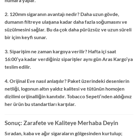
numara yapar.
2. 120mm sigaranın avantajı nedir?
Daha uzun gövde,
dumanın filtreye ulaşana kadar daha fazla soğumasını ve
süzülmesini sağlar.
Bu da çok daha pürüzsüz ve uzun süreli
bir içim keyfi sunar.
3. Siparişim ne zaman kargoya verilir?
Hafta içi saat
16:
00’ya kadar verdiğiniz siparişler aynı gün Aras Kargo’ya
teslim edilir.
4. Orijinal Eve nasıl anlaşılır?
Paket üzerindeki desenlerin
netliği,
logonun altın yaldız kalitesi ve tütünün homojen
dizilimi orijinalliğin kanıtıdır.
Tobacco Sepeti’nden aldığınız
her ürün bu standartları karşılar.
Sonuç: Zarafete ve Kaliteye Merhaba Deyin
Sıradan,
kaba ve ağır sigaraların gölgesinden kurtulup;