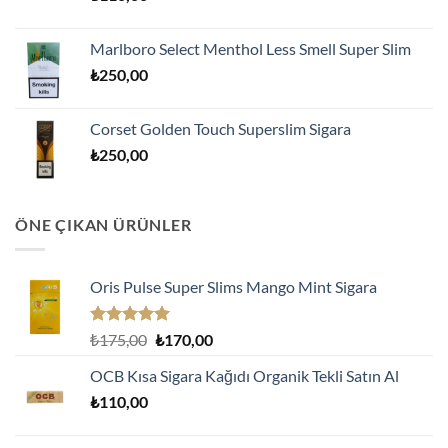
Marlboro Select Menthol Less Smell Super Slim
₺
250,00
Corset Golden Touch Superslim Sigara
₺
250,00
ÖNE ÇIKAN ÜRÜNLER
Oris Pulse Super Slims Mango Mint Sigara
5 üzerinden
Orijinal
Şu
₺
175,00
₺
170,00
5.00
oy
fiyat:
andaki
aldı
OCB Kısa Sigara Kağıdı Organik Tekli Satın Al
₺175,00.
fiyat:
₺
110,00
₺170,00.