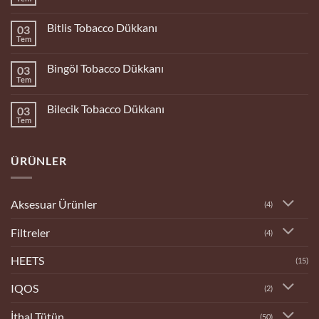
Yorum
yok
Bolu
Bitlis Tobacco Dükkanı
03
Tobacco
Dükkanı
Tem
Yorum
yok
Bitlis
Bingöl Tobacco Dükkanı
03
Tobacco
Dükkanı
Tem
Yorum
yok
Bingöl
Bilecik Tobacco Dükkanı
03
Tobacco
Dükkanı
Tem
Yorum
yok
Bilecik
Tobacco
ÜRÜNLER
Dükkanı
Aksesuar Ürünler
(4)
Filtreler
(4)
HEETS
(15)
IQOS
(2)
İthal Tütün
(50)