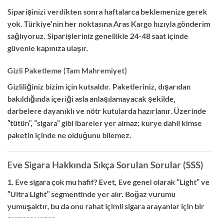
Siparişinizi verdikten sonra haftalarca beklemenize gerek
yok.
Türkiye’nin her noktasına
Aras Kargo
hızıyla gönderim
sağlıyoruz.
Siparişleriniz genellikle 24-48 saat içinde
güvenle kapınıza ulaşır.
Gizli Paketleme (Tam Mahremiyet)
Gizliliğiniz bizim için kutsaldır.
Paketleriniz,
dışarıdan
bakıldığında içeriği asla anlaşılamayacak şekilde,
darbelere dayanıklı ve nötr kutularda hazırlanır.
Üzerinde
“tütün”,
“sigara” gibi ibareler yer almaz; kurye dahil kimse
paketin içinde ne olduğunu bilemez.
Eve Sigara Hakkında Sıkça Sorulan Sorular (SSS)
1. Eve sigara çok mu hafif?
Evet,
Eve genel olarak “Light” ve
“Ultra Light” segmentinde yer alır.
Boğaz vurumu
yumuşaktır,
bu da onu rahat içimli sigara arayanlar için bir