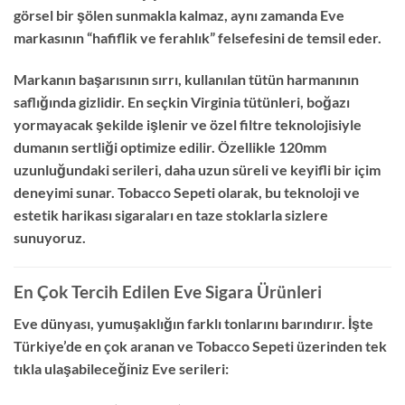
görsel bir şölen sunmakla kalmaz,
aynı zamanda Eve
markasının “hafiflik ve ferahlık” felsefesini de temsil eder.
Markanın başarısının sırrı,
kullanılan tütün harmanının
saflığında gizlidir.
En seçkin Virginia tütünleri,
boğazı
yormayacak şekilde işlenir ve özel filtre teknolojisiyle
dumanın sertliği optimize edilir.
Özellikle 120mm
uzunluğundaki serileri,
daha uzun süreli ve keyifli bir içim
deneyimi sunar.
Tobacco Sepeti olarak,
bu teknoloji ve
estetik harikası sigaraları en taze stoklarla sizlere
sunuyoruz.
En Çok Tercih Edilen Eve Sigara Ürünleri
Eve dünyası,
yumuşaklığın farklı tonlarını barındırır.
İşte
Türkiye’de en çok aranan ve Tobacco Sepeti üzerinden tek
tıkla ulaşabileceğiniz Eve serileri: