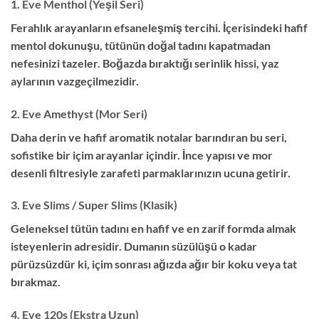
1. Eve Menthol (Yeşil Seri)
Ferahlık arayanların efsaneleşmiş tercihi.
İçerisindeki hafif
mentol dokunuşu,
tütünün doğal tadını kapatmadan
nefesinizi tazeler.
Boğazda bıraktığı serinlik hissi,
yaz
aylarının vazgeçilmezidir.
2. Eve Amethyst (Mor Seri)
Daha derin ve hafif aromatik notalar barındıran bu seri,
sofistike bir içim arayanlar içindir.
İnce yapısı ve mor
desenli filtresiyle zarafeti parmaklarınızın ucuna getirir.
3. Eve Slims / Super Slims (Klasik)
Geleneksel tütün tadını en hafif ve en zarif formda almak
isteyenlerin adresidir.
Dumanın süzülüşü o kadar
pürüzsüzdür ki,
içim sonrası ağızda ağır bir koku veya tat
bırakmaz.
4. Eve 120s (Ekstra Uzun)