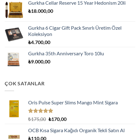
Gurkha Cellar Reserve 15 Year Hedonism 20li
₺
18.000,00
Gurkha 6 Cigar Gift Pack Sınırlı Üretim Özel
Koleksiyon
₺
4.700,00
Gurkha 35th Anniversary Toro 10lu
₺
9.000,00
ÇOK SATANLAR
Oris Pulse Super Slims Mango Mint Sigara
5 üzerinden
Orijinal
Şu
₺
175,00
₺
170,00
5.00
oy
fiyat:
andaki
aldı
OCB Kısa Sigara Kağıdı Organik Tekli Satın Al
₺175,00.
fiyat:
₺
110,00
₺170,00.