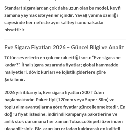
Standart sigaralardan çok daha uzun olan bu model,
keyfi
zamana yaymak isteyenler içindir.
Yavaş yanma özelliği
sayesinde her nefeste aynı kaliteyi sonuna kadar
hissettirir.
Eve Sigara Fiyatları 2026 – Güncel Bilgi ve Analiz
Tütün severlerin en çok merak ettiği soru:
“Eve sigara ne
kadar?”
.
İthal sigara pazarında fiyatlar; global hammadde
maliyetleri,
döviz kurları ve lojistik giderlere göre
şekillenir.
2026 yılı itibarıyla,
Eve sigara fiyatları 200 TL’den
başlamaktadır.
Paket tipi (120mm veya Super Slim) ve
toplu alım avantajlarına göre fiyatlar güncellenmektedir.
En
doğru fiyat listesine,
indirimli kampanya paketlerine ve
anlık stok durumuna her zaman
Tobacco Sepeti
üzerinden
ulaşabilirsiniz.
Biz,
aracıları ortadan kaldırarak en kaliteli