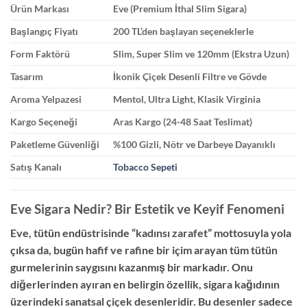
Ürün Markası
Eve (Premium İthal Slim Sigara)
Başlangıç Fiyatı
200 TL’den başlayan seçeneklerle
Form Faktörü
Slim, Super Slim ve 120mm (Ekstra Uzun)
Tasarım
İkonik Çiçek Desenli Filtre ve Gövde
Aroma Yelpazesi
Mentol, Ultra Light, Klasik Virginia
Kargo Seçeneği
Aras Kargo (24-48 Saat Teslimat)
Paketleme Güvenliği
%100 Gizli, Nötr ve Darbeye Dayanıklı
Satış Kanalı
Tobacco Sepeti
Eve Sigara Nedir? Bir Estetik ve Keyif Fenomeni
Eve,
tütün endüstrisinde “kadınsı zarafet” mottosuyla yola
çıksa da,
bugün hafif ve rafine bir içim arayan tüm tütün
gurmelerinin saygısını kazanmış bir markadır.
Onu
diğerlerinden ayıran en belirgin özellik,
sigara kağıdının
üzerindeki sanatsal çiçek desenleridir.
Bu desenler sadece