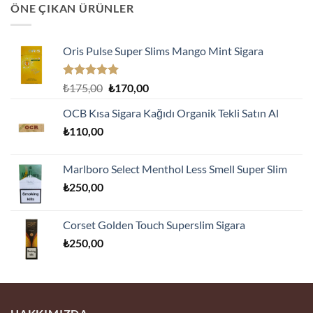
ÖNE ÇIKAN ÜRÜNLER
Oris Pulse Super Slims Mango Mint Sigara
5 üzerinden
Orijinal
Şu
₺
175,00
₺
170,00
5.00
oy
fiyat:
andaki
aldı
OCB Kısa Sigara Kağıdı Organik Tekli Satın Al
₺175,00.
fiyat:
₺
110,00
₺170,00.
Marlboro Select Menthol Less Smell Super Slim
₺
250,00
Corset Golden Touch Superslim Sigara
₺
250,00