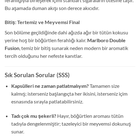
ferahlığıyla birleşerek içimi standart sigaraların ötesine taşır.
Bu aşamada duman akışı son derece akıcıdır.
Bitiş: Tertemiz ve Meyvemsi Final
Son bölüme geçildiğinde dahi ağızda ağır bir tütün kokusu
yerine hoş bir böğürtlen ferahlığı kalır.
Marlboro Double
Fusion
, temiz bir bitiş sunarak neden modern bir aromatik
tercih olduğunu her nefeste kanıtlar.
Sık Sorulan Sorular (SSS)
Kapsülleri ne zaman patlatmalıyım?
Tamamen size
kalmış; isterseniz başlangıçta her ikisini, isterseniz içim
esnasında sırayla patlatabilirsiniz.
Tadı çok mu şekerli?
Hayır, böğürtlen aroması tütün
tadıyla dengelenmiştir; tazeleyici bir meyvemsi dokunuş
sunar.