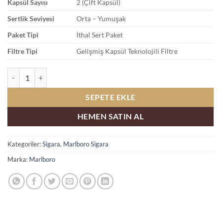
Kapsül Sayısı
2 (Çift Kapsül)
Sertlik Seviyesi
Orta – Yumuşak
Paket Tipi
İthal Sert Paket
Filtre Tipi
Gelişmiş Kapsül Teknolojili Filtre
Marlboro Double Fusion Mentol Böğürtlen Sigara Satın Al adet
SEPETE EKLE
HEMEN SATIN AL
Kategoriler:
Sigara
,
Marlboro Sigara
Marka:
Marlboro