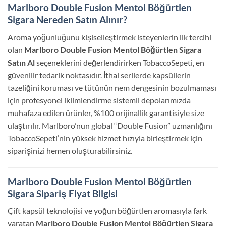
Marlboro Double Fusion Mentol Böğürtlen
Sigara Nereden Satın Alınır?
Aroma yoğunluğunu kişiselleştirmek isteyenlerin ilk tercihi
olan
Marlboro Double Fusion Mentol Böğürtlen Sigara
Satın Al
seçeneklerini değerlendirirken TobaccoSepeti, en
güvenilir tedarik noktasıdır. İthal serilerde kapsüllerin
tazeliğini koruması ve tütünün nem dengesinin bozulmaması
için profesyonel iklimlendirme sistemli depolarımızda
muhafaza edilen ürünler, %100 orijinallik garantisiyle size
ulaştırılır. Marlboro’nun global “Double Fusion” uzmanlığını
TobaccoSepeti’nin yüksek hizmet hızıyla birleştirmek için
siparişinizi hemen oluşturabilirsiniz.
Marlboro Double Fusion Mentol Böğürtlen
Sigara Sipariş Fiyat Bilgisi
Çift kapsül teknolojisi ve yoğun böğürtlen aromasıyla fark
yaratan
Marlboro Double Fusion Mentol Böğürtlen Sigara