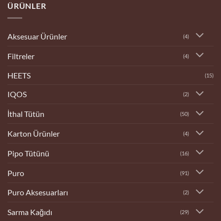
ÜRÜNLER
Dükkanı
Aksesuar Ürünler
(4)
Filtreler
(4)
HEETS
(15)
IQOS
(2)
İthal Tütün
(50)
Karton Ürünler
(4)
Pipo Tütünü
(16)
Puro
(91)
Puro Aksesuarları
(2)
Sarma Kağıdı
(29)