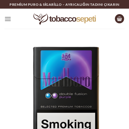
İçeriğe
PREMIUM PURO & SIGARILLO – AYRICALIĞIN TADINI ÇIKARIN
atla