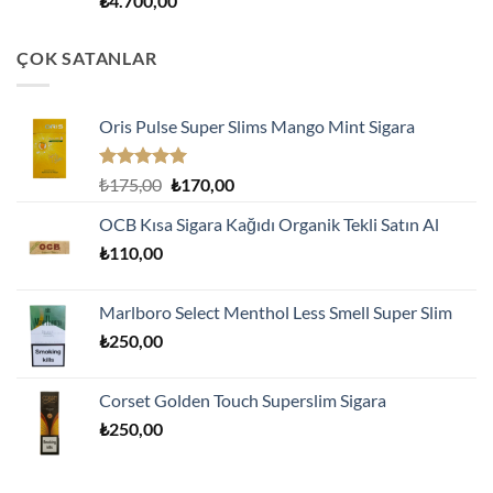
₺
4.700,00
ÇOK SATANLAR
Oris Pulse Super Slims Mango Mint Sigara
5 üzerinden
Orijinal
Şu
₺
175,00
₺
170,00
5.00
oy
fiyat:
andaki
aldı
OCB Kısa Sigara Kağıdı Organik Tekli Satın Al
₺175,00.
fiyat:
₺
110,00
₺170,00.
Marlboro Select Menthol Less Smell Super Slim
₺
250,00
Corset Golden Touch Superslim Sigara
₺
250,00