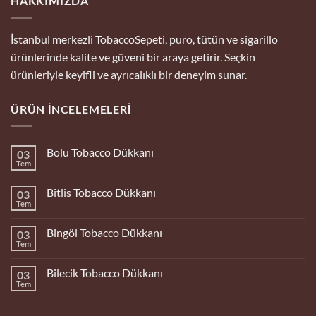
HAKKIMIZDA
İstanbul merkezli TobaccoSepeti, puro, tütün ve sigarillo
ürünlerinde kalite ve güveni bir araya getirir. Seçkin
ürünleriyle keyifli ve ayrıcalıklı bir deneyim sunar.
ÜRÜN İNCELEMELERI
Bolu Tobacco Dükkanı
03
Tem
Yorum
yok
Bolu
Bitlis Tobacco Dükkanı
03
Tobacco
Dükkanı
Tem
Yorum
yok
Bitlis
Bingöl Tobacco Dükkanı
03
Tobacco
Dükkanı
Tem
Yorum
yok
Bingöl
Bilecik Tobacco Dükkanı
03
Tobacco
Dükkanı
Tem
Yorum
yok
Bilecik
Tobacco