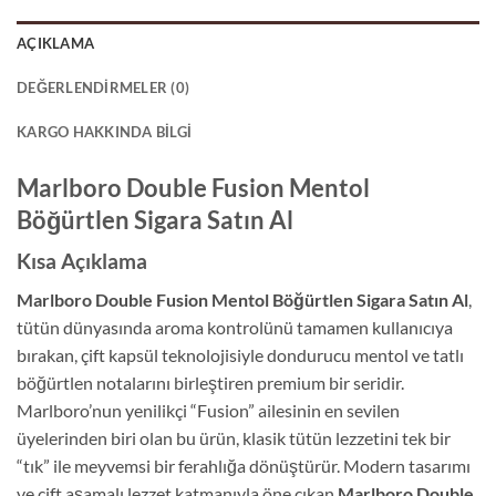
AÇIKLAMA
DEĞERLENDIRMELER (0)
KARGO HAKKINDA BILGI
Marlboro Double Fusion Mentol
Böğürtlen Sigara Satın Al
Kısa Açıklama
Marlboro Double Fusion Mentol Böğürtlen Sigara Satın Al
,
tütün dünyasında aroma kontrolünü tamamen kullanıcıya
bırakan, çift kapsül teknolojisiyle dondurucu mentol ve tatlı
böğürtlen notalarını birleştiren premium bir seridir.
Marlboro’nun yenilikçi “Fusion” ailesinin en sevilen
üyelerinden biri olan bu ürün, klasik tütün lezzetini tek bir
“tık” ile meyvemsi bir ferahlığa dönüştürür. Modern tasarımı
ve çift aşamalı lezzet katmanıyla öne çıkan
Marlboro Double