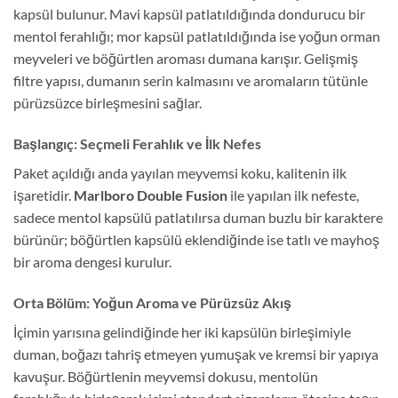
kapsül bulunur. Mavi kapsül patlatıldığında dondurucu bir
mentol ferahlığı; mor kapsül patlatıldığında ise yoğun orman
meyveleri ve böğürtlen aroması dumana karışır. Gelişmiş
filtre yapısı, dumanın serin kalmasını ve aromaların tütünle
pürüzsüzce birleşmesini sağlar.
Başlangıç: Seçmeli Ferahlık ve İlk Nefes
Paket açıldığı anda yayılan meyvemsi koku, kalitenin ilk
işaretidir.
Marlboro Double Fusion
ile yapılan ilk nefeste,
sadece mentol kapsülü patlatılırsa duman buzlu bir karaktere
bürünür; böğürtlen kapsülü eklendiğinde ise tatlı ve mayhoş
bir aroma dengesi kurulur.
Orta Bölüm: Yoğun Aroma ve Pürüzsüz Akış
İçimin yarısına gelindiğinde her iki kapsülün birleşimiyle
duman, boğazı tahriş etmeyen yumuşak ve kremsi bir yapıya
kavuşur. Böğürtlenin meyvemsi dokusu, mentolün