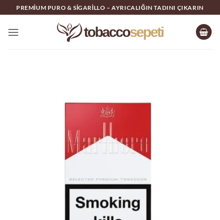
İçeriğe
PREMIUM PURO & SIGARILLO – AYRICALIĞIN TADINI ÇIKARIN
atla