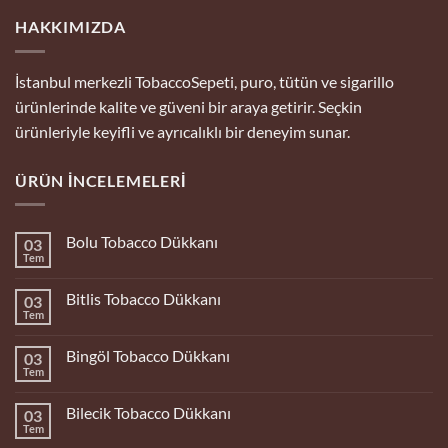
HAKKIMIZDA
İstanbul merkezli TobaccoSepeti, puro, tütün ve sigarillo
ürünlerinde kalite ve güveni bir araya getirir. Seçkin
ürünleriyle keyifli ve ayrıcalıklı bir deneyim sunar.
ÜRÜN İNCELEMELERI
Bolu Tobacco Dükkanı
03
Tem
Yorum
yok
Bolu
Bitlis Tobacco Dükkanı
03
Tobacco
Dükkanı
Tem
Yorum
yok
Bitlis
Bingöl Tobacco Dükkanı
03
Tobacco
Dükkanı
Tem
Yorum
yok
Bingöl
Bilecik Tobacco Dükkanı
03
Tobacco
Dükkanı
Tem
Yorum
yok