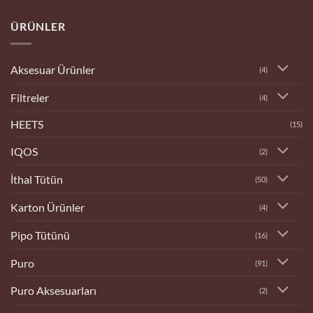
Bilecik
Tobacco
ÜRÜNLER
Dükkanı
Aksesuar Ürünler
(4)
Filtreler
(4)
HEETS
(15)
IQOS
(2)
İthal Tütün
(50)
Karton Ürünler
(4)
Pipo Tütünü
(16)
Puro
(91)
Puro Aksesuarları
(2)