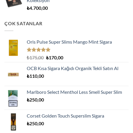
Koleksiyon
₺
4.700,00
ÇOK SATANLAR
Oris Pulse Super Slims Mango Mint Sigara
5 üzerinden
Orijinal
Şu
₺
175,00
₺
170,00
5.00
oy
fiyat:
andaki
aldı
OCB Kısa Sigara Kağıdı Organik Tekli Satın Al
₺175,00.
fiyat:
₺
110,00
₺170,00.
Marlboro Select Menthol Less Smell Super Slim
₺
250,00
Corset Golden Touch Superslim Sigara
₺
250,00