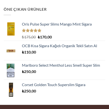
ÖNE ÇIKAN ÜRÜNLER
Oris Pulse Super Slims Mango Mint Sigara
5 üzerinden
Orijinal
Şu
₺
175,00
₺
170,00
5.00
oy
fiyat:
andaki
aldı
OCB Kısa Sigara Kağıdı Organik Tekli Satın Al
₺175,00.
fiyat:
₺
110,00
₺170,00.
Marlboro Select Menthol Less Smell Super Slim
₺
250,00
Corset Golden Touch Superslim Sigara
₺
250,00