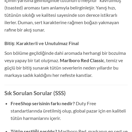
İçimin yarısına gelindiğinde tütünün o meşhur “kavrulmuş”
(toasted) aroması tam anlamıyla belirginleşir. Yanış hızı,
tütünün sıkılığı ve kalitesi sayesinde son derece istikrarlı
ilerler. Duman, sert karakterine rağmen boğazı yakmayan
rafine bir akış sunar.
Bitiş: Karakterli ve Unutulmaz Final
Son bölüme geçildiğinde dahi aromada herhangi bir bozulma
veya yapay bir tat oluşmaz.
Marlboro Red Classic
, temiz ve
güçlü bir bitiş sunarak tütün severlerin neden yıllardır bu
markaya sadık kaldığını her nefeste kanıtlar.
Sık Sorulan Sorular (SSS)
FreeShop serisinin farkı nedir?
Duty Free
standartlarında üretilmiş olup, global pazar için en kaliteli
tütün harmanlarını içerir.
Tütün sertliği nasıldır?
Marlboro Red, markanın en sert ve