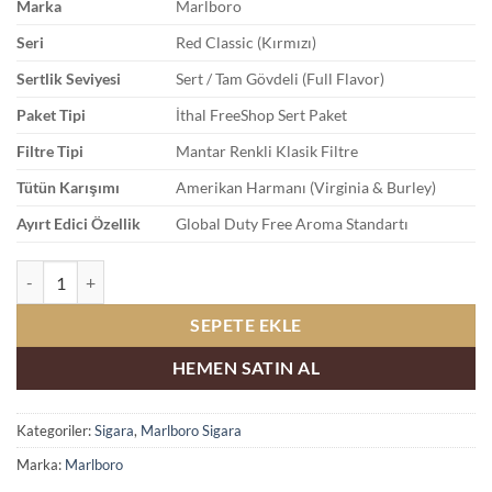
Marka
Marlboro
Seri
Red Classic (Kırmızı)
Sertlik Seviyesi
Sert / Tam Gövdeli (Full Flavor)
Paket Tipi
İthal FreeShop Sert Paket
Filtre Tipi
Mantar Renkli Klasik Filtre
Tütün Karışımı
Amerikan Harmanı (Virginia & Burley)
Ayırt Edici Özellik
Global Duty Free Aroma Standartı
Marlboro Red Classic FreeShop İthal Sigara Satın Al adet
SEPETE EKLE
HEMEN SATIN AL
Kategoriler:
Sigara
,
Marlboro Sigara
Marka:
Marlboro