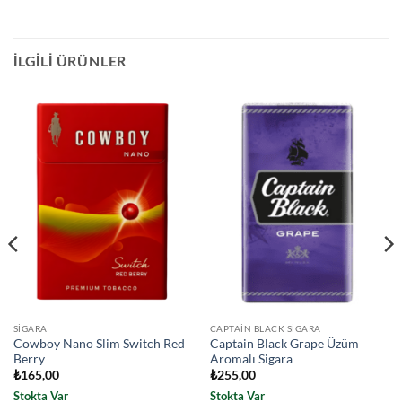
İLGILI ÜRÜNLER
SIGARA
CAPTAIN BLACK SIGARA
Cowboy Nano Slim Switch Red
Captain Black Grape Üzüm
Berry
Aromalı Sigara
₺
165,00
₺
255,00
Stokta Var
Stokta Var