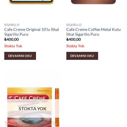
SIGARILLO
SIGARILLO
Cafe Creme Original 10’lu İthal
Cafe Creme Coffee Metal Kutu
Sigarillo Puro
İthal Sigarillo Puro
₺
400,00
₺
400,00
Stokta Yok
Stokta Yok
DEVAMINI OKU
DEVAMINI OKU
STOKTA YOK