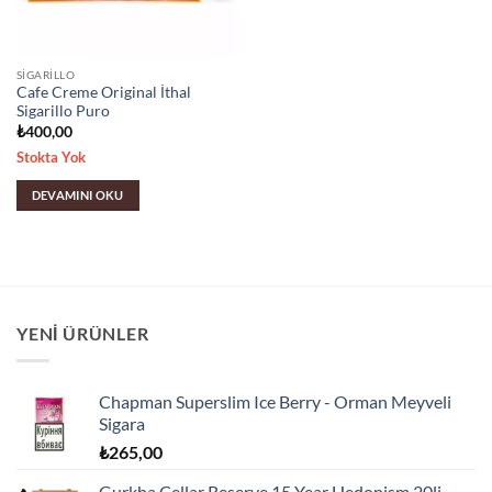
SIGARILLO
Cafe Creme Original İthal
Sigarillo Puro
₺
400,00
Stokta Yok
DEVAMINI OKU
YENI ÜRÜNLER
Chapman Superslim Ice Berry - Orman Meyveli
Sigara
₺
265,00
Gurkha Cellar Reserve 15 Year Hedonism 20li