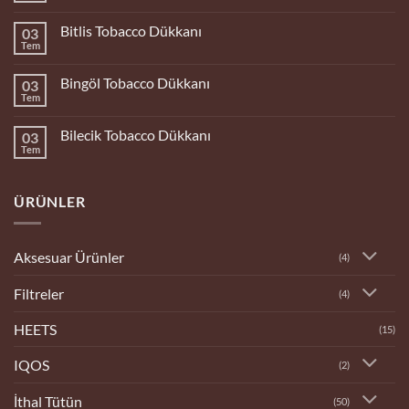
yok
Bolu
Bitlis Tobacco Dükkanı
03
Tobacco
Dükkanı
Tem
Yorum
yok
Bitlis
Bingöl Tobacco Dükkanı
03
Tobacco
Dükkanı
Tem
Yorum
yok
Bingöl
Bilecik Tobacco Dükkanı
03
Tobacco
Dükkanı
Tem
Yorum
yok
Bilecik
Tobacco
ÜRÜNLER
Dükkanı
Aksesuar Ürünler
(4)
Filtreler
(4)
HEETS
(15)
IQOS
(2)
İthal Tütün
(50)