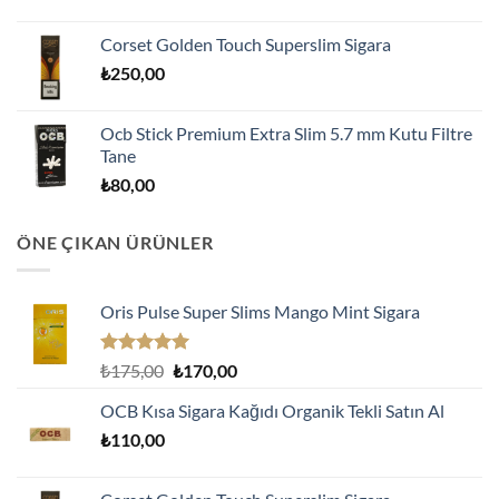
Corset Golden Touch Superslim Sigara
₺
250,00
Ocb Stick Premium Extra Slim 5.7 mm Kutu Filtre
Tane
₺
80,00
ÖNE ÇIKAN ÜRÜNLER
Oris Pulse Super Slims Mango Mint Sigara
5 üzerinden
Orijinal
Şu
₺
175,00
₺
170,00
5.00
oy
fiyat:
andaki
aldı
OCB Kısa Sigara Kağıdı Organik Tekli Satın Al
₺175,00.
fiyat:
₺
110,00
₺170,00.