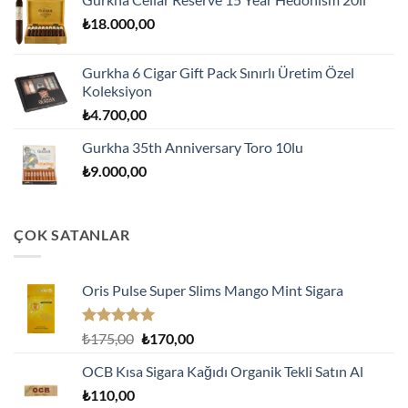
₺
18.000,00
Gurkha 6 Cigar Gift Pack Sınırlı Üretim Özel
Koleksiyon
₺
4.700,00
Gurkha 35th Anniversary Toro 10lu
₺
9.000,00
ÇOK SATANLAR
Oris Pulse Super Slims Mango Mint Sigara
5 üzerinden
Orijinal
Şu
₺
175,00
₺
170,00
5.00
oy
fiyat:
andaki
aldı
OCB Kısa Sigara Kağıdı Organik Tekli Satın Al
₺175,00.
fiyat:
₺
110,00
₺170,00.