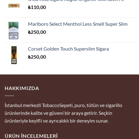
₺175,00.
fiyat:
₺
110,00
₺170,00.
Marlboro Select Menthol Less Smell Super Slim
₺
250,00
Corset Golden Touch Superslim Sigara
₺
250,00
HAKKIMIZDA
İstanbul merkezli TobaccoSepeti, puro, tütün ve sigarillo
ürünlerinde kalite ve güveni bir araya getirir. Seçkin
ürünleriyle keyifli ve ayrıcalıklı bir deneyim sunar.
ÜRÜN İNCELEMELERI