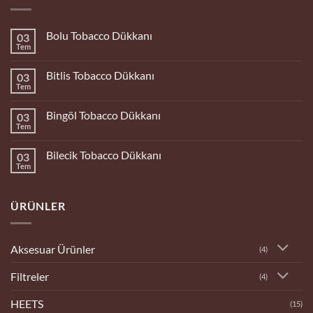
Bolu Tobacco Dükkanı
03
Tem
Yorum
yok
Bolu
Bitlis Tobacco Dükkanı
03
Tobacco
Dükkanı
Tem
Yorum
yok
Bitlis
Bingöl Tobacco Dükkanı
03
Tobacco
Dükkanı
Tem
Yorum
yok
Bingöl
Bilecik Tobacco Dükkanı
03
Tobacco
Dükkanı
Tem
Yorum
yok
Bilecik
Tobacco
ÜRÜNLER
Dükkanı
Aksesuar Ürünler
(4)
Filtreler
(4)
HEETS
(15)