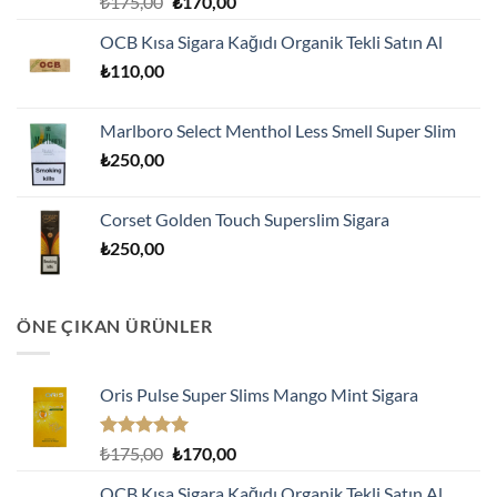
Orijinal
Şu
₺
175,00
₺
170,00
5.00
oy
fiyat:
andaki
aldı
OCB Kısa Sigara Kağıdı Organik Tekli Satın Al
₺175,00.
fiyat:
₺
110,00
₺170,00.
Marlboro Select Menthol Less Smell Super Slim
₺
250,00
Corset Golden Touch Superslim Sigara
₺
250,00
ÖNE ÇIKAN ÜRÜNLER
Oris Pulse Super Slims Mango Mint Sigara
5 üzerinden
Orijinal
Şu
₺
175,00
₺
170,00
5.00
oy
fiyat:
andaki
aldı
OCB Kısa Sigara Kağıdı Organik Tekli Satın Al