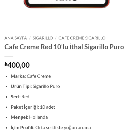
ANA SAYFA
/
SIGARILLO
/
CAFE CREME SIGARILLO
Cafe Creme Red 10’lu İthal Sigarillo Puro
400,00
₺
Marka:
Cafe Creme
Ürün Tipi:
Sigarillo Puro
Seri:
Red
Paket İçeriği:
10 adet
Menşei:
Hollanda
İçim Profili:
Orta sertlikte yoğun aroma