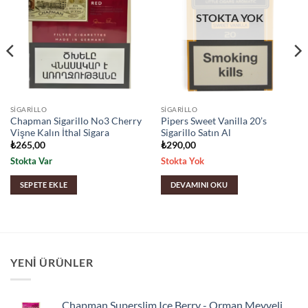
STOKTA YOK
SIGARILLO
SIGARILLO
Chapman Sigarillo No3 Cherry
Pipers Sweet Vanilla 20’s
Vişne Kalın İthal Sigara
Sigarillo Satın Al
₺
265,00
₺
290,00
Stokta Var
Stokta Yok
SEPETE EKLE
DEVAMINI OKU
YENI ÜRÜNLER
Chapman Superslim Ice Berry - Orman Meyveli