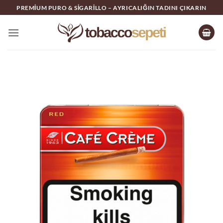
İçeriğe
PREMIUM PURO & SIGARILLO – AYRICALIĞIN TADINI ÇIKARIN
atla