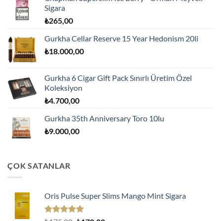
Sigara
₺
265,00
Gurkha Cellar Reserve 15 Year Hedonism 20li
₺
18.000,00
Gurkha 6 Cigar Gift Pack Sınırlı Üretim Özel
Koleksiyon
₺
4.700,00
Gurkha 35th Anniversary Toro 10lu
₺
9.000,00
ÇOK SATANLAR
Oris Pulse Super Slims Mango Mint Sigara
5 üzerinden