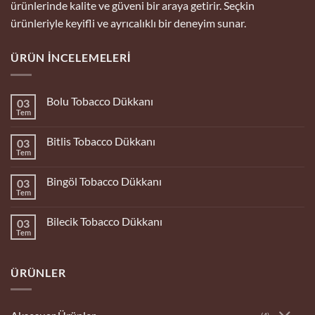
ürünlerinde kalite ve güveni bir araya getirir. Seçkin
ürünleriyle keyifli ve ayrıcalıklı bir deneyim sunar.
ÜRÜN İNCELEMELERI
Bolu Tobacco Dükkanı
03
Tem
Yorum
yok
Bolu
Bitlis Tobacco Dükkanı
03
Tobacco
Dükkanı
Tem
Yorum
yok
Bitlis
Bingöl Tobacco Dükkanı
03
Tobacco
Dükkanı
Tem
Yorum
yok
Bingöl
Bilecik Tobacco Dükkanı
03
Tobacco
Dükkanı
Tem
Yorum
yok
Bilecik
Tobacco
ÜRÜNLER
Dükkanı