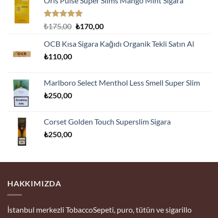
Oris Pulse Super Slims Mango Mint Sigara
5 üzerinden
Orijinal
Şu
₺
175,00
₺
170,00
5.00
oy
fiyat:
andaki
aldı
OCB Kısa Sigara Kağıdı Organik Tekli Satın Al
₺175,00.
fiyat:
₺
110,00
₺170,00.
Marlboro Select Menthol Less Smell Super Slim
₺
250,00
Corset Golden Touch Superslim Sigara
₺
250,00
HAKKIMIZDA
İstanbul merkezli TobaccoSepeti, puro, tütün ve sigarillo