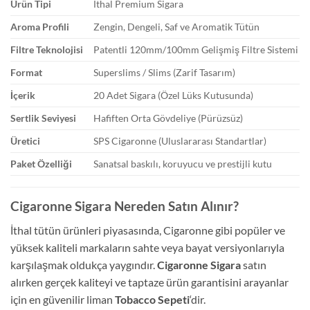
Ürün Tipi
İthal Premium Sigara
Aroma Profili
Zengin, Dengeli, Saf ve Aromatik Tütün
Filtre Teknolojisi
Patentli 120mm/100mm Gelişmiş Filtre Sistemi
Format
Superslims / Slims (Zarif Tasarım)
İçerik
20 Adet Sigara (Özel Lüks Kutusunda)
Sertlik Seviyesi
Hafiften Orta Gövdeliye (Pürüzsüz)
Üretici
SPS Cigaronne (Uluslararası Standartlar)
Paket Özelliği
Sanatsal baskılı, koruyucu ve prestijli kutu
Cigaronne Sigara Nereden Satın Alınır?
İthal tütün ürünleri piyasasında, Cigaronne gibi popüler ve
yüksek kaliteli markaların sahte veya bayat versiyonlarıyla
karşılaşmak oldukça yaygındır.
Cigaronne Sigara
satın
alırken gerçek kaliteyi ve taptaze ürün garantisini arayanlar
için en güvenilir liman
Tobacco Sepeti
‘dir.