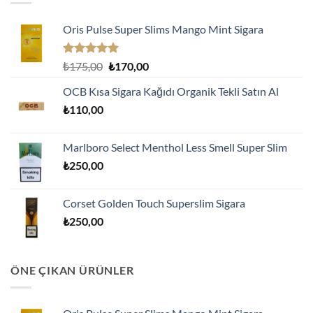
Oris Pulse Super Slims Mango Mint Sigara
5 üzerinden
Orijinal
Şu
₺
175,00
₺
170,00
5.00
oy
fiyat:
andaki
aldı
OCB Kısa Sigara Kağıdı Organik Tekli Satın Al
₺175,00.
fiyat:
₺
110,00
₺170,00.
Marlboro Select Menthol Less Smell Super Slim
₺
250,00
Corset Golden Touch Superslim Sigara
₺
250,00
ÖNE ÇIKAN ÜRÜNLER