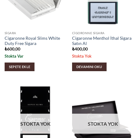
SIGARA
CIGORONNE SIGARA
Cigaronne Royal Slims White
Cigaronne Menthol İthal Sigara
Duty Free Sigara
Satın Al
₺
600,00
₺
400,00
Stokta Var
Stokta Yok
SEPETE EKLE
DEVAMINI OKU
STOKTA YOK
STOKTA YOK