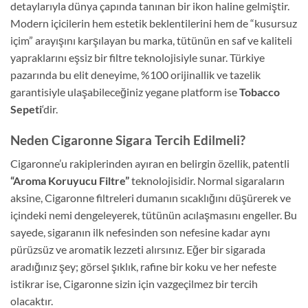
detaylarıyla dünya çapında tanınan bir ikon haline gelmiştir.
Modern içicilerin hem estetik beklentilerini hem de “kusursuz
içim” arayışını karşılayan bu marka, tütünün en saf ve kaliteli
yapraklarını eşsiz bir filtre teknolojisiyle sunar. Türkiye
pazarında bu elit deneyime, %100 orijinallik ve tazelik
garantisiyle ulaşabileceğiniz yegane platform ise
Tobacco
Sepeti
‘dir.
Neden Cigaronne Sigara Tercih Edilmeli?
Cigaronne’u rakiplerinden ayıran en belirgin özellik, patentli
“Aroma Koruyucu Filtre”
teknolojisidir. Normal sigaraların
aksine, Cigaronne filtreleri dumanın sıcaklığını düşürerek ve
içindeki nemi dengeleyerek, tütünün acılaşmasını engeller. Bu
sayede, sigaranın ilk nefesinden son nefesine kadar aynı
pürüzsüz ve aromatik lezzeti alırsınız. Eğer bir sigarada
aradığınız şey; görsel şıklık, rafine bir koku ve her nefeste
istikrar ise, Cigaronne sizin için vazgeçilmez bir tercih
olacaktır.