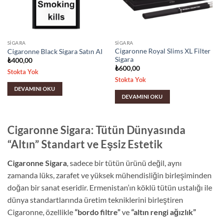
SIGARA
SIGARA
Cigaronne Royal Slims XL Filter
Cigaronne Black Sigara Satın Al
Sigara
₺
400,00
₺
600,00
Stokta Yok
Stokta Yok
DEVAMINI OKU
DEVAMINI OKU
Cigaronne Sigara: Tütün Dünyasında
“Altın” Standart ve Eşsiz Estetik
Cigaronne Sigara
, sadece bir tütün ürünü değil, aynı
zamanda lüks, zarafet ve yüksek mühendisliğin birleşiminden
doğan bir sanat eseridir. Ermenistan’ın köklü tütün ustalığı ile
dünya standartlarında üretim tekniklerini birleştiren
Cigaronne, özellikle
“bordo filtre”
ve
“altın rengi ağızlık”