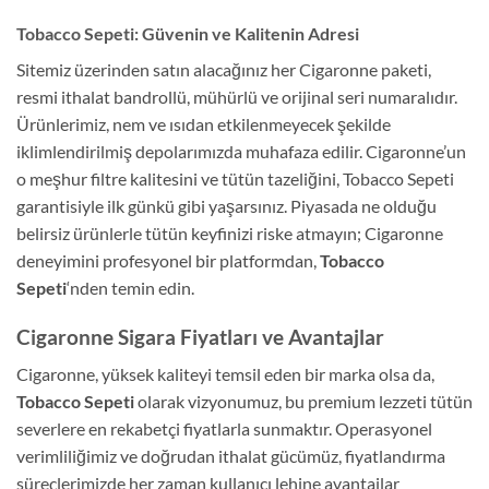
Tobacco Sepeti: Güvenin ve Kalitenin Adresi
Sitemiz üzerinden satın alacağınız her Cigaronne paketi,
resmi ithalat bandrollü, mühürlü ve orijinal seri numaralıdır.
Ürünlerimiz, nem ve ısıdan etkilenmeyecek şekilde
iklimlendirilmiş depolarımızda muhafaza edilir. Cigaronne’un
o meşhur filtre kalitesini ve tütün tazeliğini, Tobacco Sepeti
garantisiyle ilk günkü gibi yaşarsınız. Piyasada ne olduğu
belirsiz ürünlerle tütün keyfinizi riske atmayın; Cigaronne
deneyimini profesyonel bir platformdan,
Tobacco
Sepeti
‘nden temin edin.
Cigaronne Sigara Fiyatları ve Avantajlar
Cigaronne, yüksek kaliteyi temsil eden bir marka olsa da,
Tobacco Sepeti
olarak vizyonumuz, bu premium lezzeti tütün
severlere en rekabetçi fiyatlarla sunmaktır. Operasyonel
verimliliğimiz ve doğrudan ithalat gücümüz, fiyatlandırma
süreçlerimizde her zaman kullanıcı lehine avantajlar