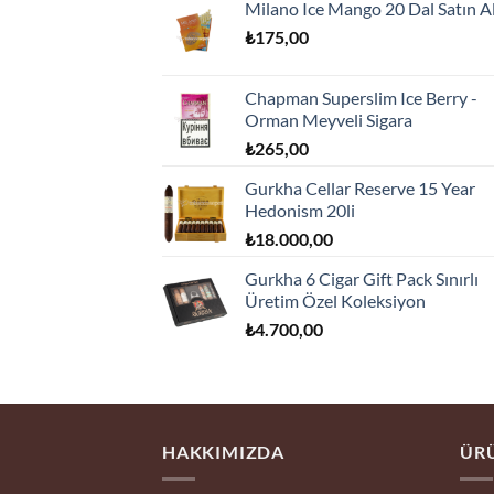
Milano Ice Mango 20 Dal Satın A
₺
175,00
Chapman Superslim Ice Berry -
Orman Meyveli Sigara
₺
265,00
Gurkha Cellar Reserve 15 Year
Hedonism 20li
₺
18.000,00
Gurkha 6 Cigar Gift Pack Sınırlı
Üretim Özel Koleksiyon
₺
4.700,00
HAKKIMIZDA
ÜRÜ