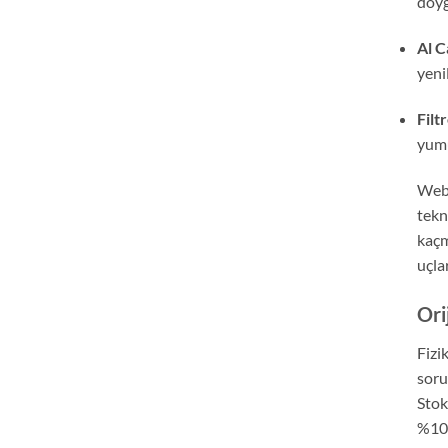
doyg
Al C
yenil
Filt
yumu
Web 
tekn
kaçm
uçla
Ori
Fizi
soru
Stok
%100