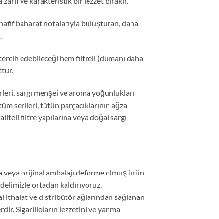
rif ve karakteristik bir lezzet bırakır.
afif baharat notalarıyla buluşturan, daha
.
tercih edebileceği hem filtreli (dumanı daha
ttur.
rleri, sargı menşei ve aroma yoğunlukları
 tüm serileri, tütün parçacıklarının ağza
teli filtre yapılarına veya doğal sargı
ma veya orijinal ambalajı deforme olmuş ürün
elimizle ortadan kaldırıyoruz.
l ithalat ve distribütör ağlarından sağlanan
r. Sigarilloların lezzetini ve yanma