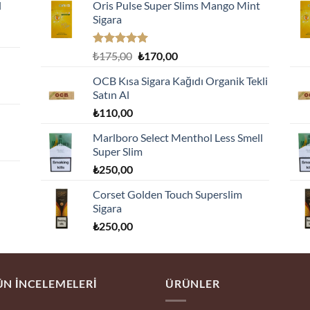
l
Oris Pulse Super Slims Mango Mint
Sigara
5 üzerinden
Orijinal
Şu
₺
175,00
₺
170,00
5.00
oy
fiyat:
andaki
aldı
OCB Kısa Sigara Kağıdı Organik Tekli
₺175,00.
fiyat:
Satın Al
₺170,00.
₺
110,00
Marlboro Select Menthol Less Smell
Super Slim
₺
250,00
Corset Golden Touch Superslim
Sigara
₺
250,00
N İNCELEMELERI
ÜRÜNLER