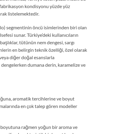
l, fabrikasyon kondisyonu yüzde yüz
rak listelemektedir.
lo) segmentinin öncü isimlerinden biri olan
efesi sunar. Türkiye’deki kullanıcıların
 başlıklar, tütünün nem dengesi, sargı
rin en belirgin teknik özelliği, özel olarak
veya diğer doğal esanslarla
ni dengelerken dumana derin, karamelize ve
uğuna, aromatik tercihlerine ve boyut
ramalarında en çok talep gören modeller
k boyutuna rağmen yoğun bir aroma ve