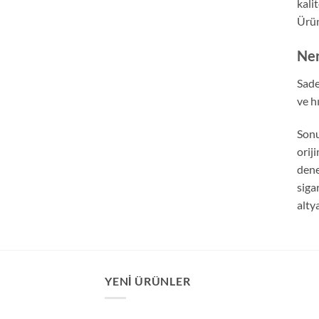
kali
Ürün
Ner
Sade
ve hı
Sonu
orij
dene
siga
alty
YENI ÜRÜNLER