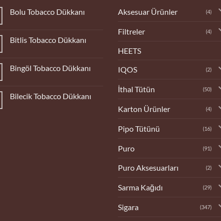
Aksesuar Ürünler
Bolu Tobacco Dükkanı
(4)
Yorum
yok
Filtreler
(4)
Bolu
Bitlis Tobacco Dükkanı
Tobacco
Dükkanı
HEETS
Yorum
yok
Bitlis
Bingöl Tobacco Dükkanı
IQOS
Tobacco
(2)
Dükkanı
Yorum
yok
İthal Tütün
(50)
Bingöl
Bilecik Tobacco Dükkanı
Tobacco
Dükkanı
Yorum
Karton Ürünler
(4)
yok
Bilecik
Tobacco
Pipo Tütünü
(16)
Dükkanı
Puro
(91)
Puro Aksesuarları
(2)
Sarma Kağıdı
(29)
Sigara
(347)