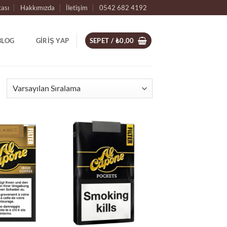
kası
Hakkımızda
İletişim
0542 682 4192
BLOG
GIRIŞ YAP
SEPET /
₺
0,00