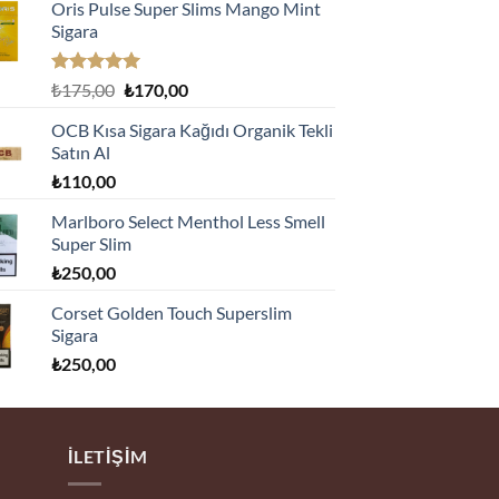
Oris Pulse Super Slims Mango Mint
Sigara
5 üzerinden
Orijinal
Şu
₺
175,00
₺
170,00
5.00
oy
fiyat:
andaki
aldı
OCB Kısa Sigara Kağıdı Organik Tekli
₺175,00.
fiyat:
Satın Al
₺170,00.
₺
110,00
Marlboro Select Menthol Less Smell
Super Slim
₺
250,00
Corset Golden Touch Superslim
Sigara
₺
250,00
İLETIŞIM