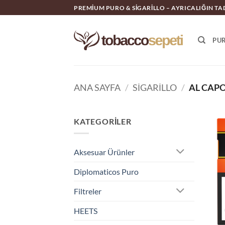
İçeriğe
PREMIUM PURO & SIGARILLO – AYRICALIĞIN TA
atla
PU
ANA SAYFA
/
SIGARILLO
/
AL CAPO
KATEGORILER
Aksesuar Ürünler
Diplomaticos Puro
Filtreler
HEETS