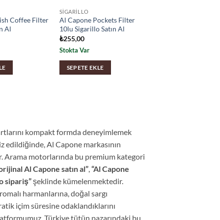
SIGARILLO
ish Coffee Filter
Al Capone Pockets Filter
ın Al
10lu Sigarillo Satın Al
₺
255,00
Stokta Var
LE
SEPETE EKLE
dartlarını kompakt formda deneyimlemek
liz edildiğinde, Al Capone markasının
ir. Arama motorlarında bu premium kategori
orijinal Al Capone satın al”
,
“Al Capone
o sipariş”
şeklinde kümelenmektedir.
aromalı harmanlarına, doğal sargı
atik içim süresine odaklandıklarını
atformumuz, Türkiye tütün pazarındaki bu