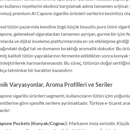
n kullanıcı niyetlerini eksiksiz karşılamak adına tamamen orijina
nmuş premium Al Capone sigarillo ürünleri serilerini kesintisiz ola
sel tütün pazarında kendine özgü küçük boyutlu puro (mini sigaril
apone, geleneksel sigaralardan tamamen ayrışan, gurme bir içim fels
mlarda ve dijital inceleme platformlarında en sık etkileşime girdiği
ağındaki doğal tat ve dumanın bıraktığı aromatik dokudur. Bu ürünle
lmiş kaliteli tütün yapraklarının fermente edildikten sonra konyak 
inleştirilerek harmanlanmasıdır. Bu süreç, tütünün doğal sertliği
kça tatminkar bir karakter kazandırır.
nik Varyasyonlar, Aroma Profilleri ve Seriler
apone sigarillo ürünleri segmenti, kullanıcıların tütün içim yoğunl
entilerine göre spesifik serilere ayrılmaktadır. Türkiye e-ticaret a
ardır:
Capone Pockets (Konyak/Cognac):
Markanın imza serisidir. Küçü