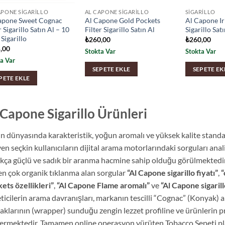
APONE SIGARILLO
AL CAPONE SIGARILLO
SIGARILLO
apone Sweet Cognac
Al Capone Gold Pockets
Al Capone Ir
r Sigarillo Satın Al – 10
Filter Sigarillo Satın Al
Sigarillo Sat
Sigarillo
₺
260,00
₺
260,00
,00
Stokta Var
Stokta Var
a Var
SEPETE EKLE
SEPETE EK
PETE EKLE
 Capone Sigarillo Ürünleri
n dünyasında karakteristik, yoğun aromalı ve yüksek kalite stan
yen seçkin kullanıcıların dijital arama motorlarındaki sorguları ana
kça güçlü ve sadık bir aranma hacmine sahip olduğu görülmekted
 en çok organik tıklanma alan sorgular
“Al Capone sigarillo fiyatı”
,
“
ets özellikleri”
,
“Al Capone Flame aromalı”
ve
“Al Capone sigarill
ticilerin arama davranışları, markanın tescilli “Cognac” (Konyak) 
aklarının (wrapper) sunduğu zengin lezzet profiline ve ürünlerin pr
ermektedir. Tamamen online operasyon yürüten Tobacco Sepeti pl