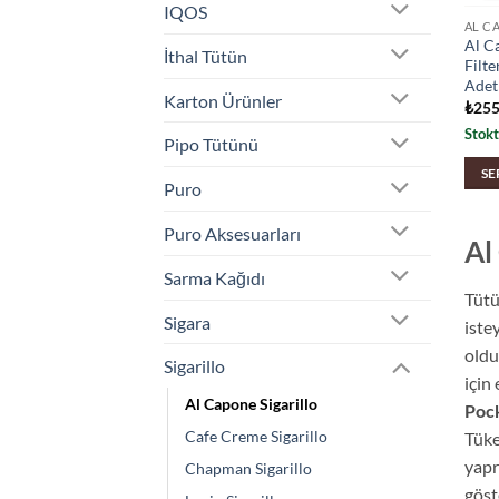
IQOS
AL C
Al C
İthal Tütün
Filte
Adet 
Karton Ürünler
₺
255
Stokt
Pipo Tütünü
SE
Puro
Puro Aksesuarları
Al
Sarma Kağıdı
Tütü
Sigara
iste
oldu
Sigarillo
için
Al Capone Sigarillo
Pock
Cafe Creme Sigarillo
Tüke
yapr
Chapman Sigarillo
göst