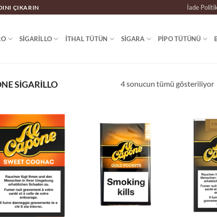
İade Politi
DINI ÇIKARIN
RO
SIGARILLO
İTHAL TÜTÜN
SIGARA
PIPO TÜTÜNÜ
4 sonucun tümü gösteriliyor
NE SIGARILLO