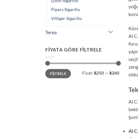
Luvin Sigarillo
yoğu
Pipers Sigarillo
koru
Villiger Sigarillo
Küre
Terea
Al C
foru
FIYATA GÖRE FILTRELE
yapr
seçi
zeng
En
En
Fiyat:
₺250
—
₺260
FILTRELE
oldu
düşük
yüksek
fiyat
fiyat
Tek
Al C
bekl
şunl
Al 