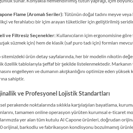
unluk sunar. Konyakla nemlendirilmiş tütün yaprağı, içim boyunca za
apone Flame (Aromalı Seriler):
Tütünün doğal tadını meyve veya h
ikçi ve ferahlatıcı bir içim arayan tüketiciler için geliştirilmiş seridir
reli ve Filtresiz Seçenekler:
Kullanıcıların içim ergonomisine göre 
şak süzmek için) hem de klasik (saf puro tadı için) formları mevcu
sitemizdeki ürün detay sayfalarında, her bir modelin nikotin değe
ik özellik tablolarıyla şeffaf bir şekilde listelenmektedir. Markanın
asını engelleyen ve dumanın akışkanlığını optimize eden yüksek kali
rına sahiptir.
jinallik ve Profesyonel Lojistik Standartları
ksel perakende noktalarında sıklıkla karşılaşılan bayatlama, kuru
nlarını, tamamen online operasyon yürüten kurumsal e-ticaret mod
larımızda yer alan tüm kutulu Al Capone ürünleri, doğrudan orijina
 orijinal, barkodlu ve fabrikasyon kondisyonu bozulmamış ürünlerdi