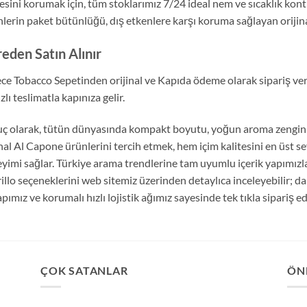
tesini korumak için, tüm stoklarımız 7/24 ideal nem ve sıcaklık kont
lerin paket bütünlüğü, dış etkenlere karşı koruma sağlayan orijinal
eden Satın Alınır
ce Tobacco Sepetinden orijinal ve Kapıda ödeme olarak sipariş vereb
zlı teslimatla kapınıza gelir.
ç olarak, tütün dünyasında kompakt boyutu, yoğun aroma zenginliğ
inal Al Capone ürünlerini tercih etmek, hem içim kalitesini en üst s
yimi sağlar. Türkiye arama trendlerine tam uyumlu içerik yapımızl
rillo seçeneklerini web sitemiz üzerinden detaylıca inceleyebilir; 
apımız ve korumalı hızlı lojistik ağımız sayesinde tek tıkla sipariş ed
ÇOK SATANLAR
ÖN