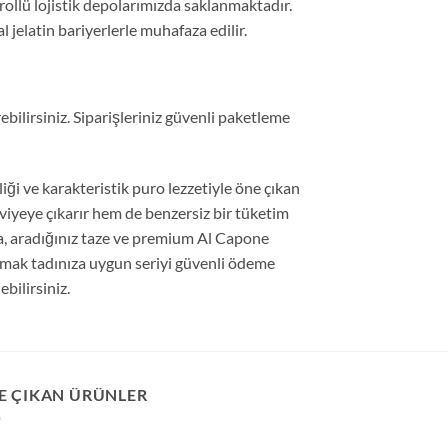
rollü lojistik depolarımızda saklanmaktadır.
 jelatin bariyerlerle muhafaza edilir.
ilirsiniz. Siparişleriniz güvenli paketleme
i ve karakteristik puro lezzetiyle öne çıkan
eviyeye çıkarır hem de benzersiz bir tüketim
a, aradığınız taze ve premium Al Capone
damak tadınıza uygun seriyi güvenli ödeme
ebilirsiniz.
E ÇIKAN ÜRÜNLER