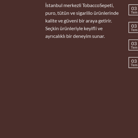
İstanbul merkezli TobaccoSepeti,
03
puro, tütün ve sigarillo ürünlerinde
Tem
kalite ve güveni bir araya getirir.
03
Seçkin ürünleriyle keyifli ve
Tem
ayrıcalıklı bir deneyim sunar.
03
Tem
03
Tem