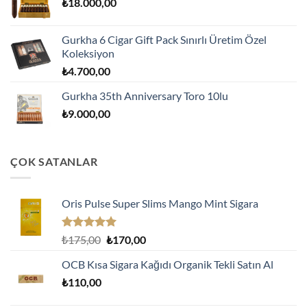
₺
18.000,00
Gurkha 6 Cigar Gift Pack Sınırlı Üretim Özel
Koleksiyon
₺
4.700,00
Gurkha 35th Anniversary Toro 10lu
₺
9.000,00
ÇOK SATANLAR
Oris Pulse Super Slims Mango Mint Sigara
5 üzerinden
Orijinal
Şu
₺
175,00
₺
170,00
5.00
oy
fiyat:
andaki
aldı
OCB Kısa Sigara Kağıdı Organik Tekli Satın Al
₺175,00.
fiyat:
₺
110,00
₺170,00.