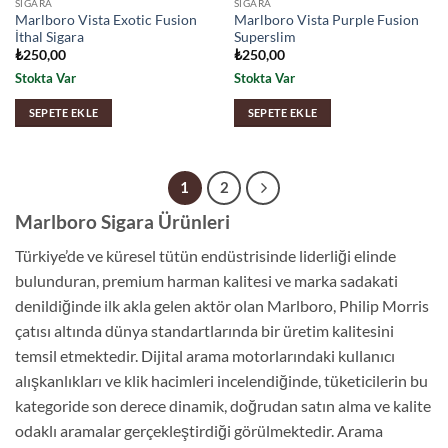
SIGARA
SIGARA
Marlboro Vista Exotic Fusion
Marlboro Vista Purple Fusion
İthal Sigara
Superslim
₺
250,00
₺
250,00
Stokta Var
Stokta Var
SEPETE EKLE
SEPETE EKLE
1
2
Marlboro Sigara Ürünleri
Türkiye’de ve küresel tütün endüstrisinde liderliği elinde
bulunduran, premium harman kalitesi ve marka sadakati
denildiğinde ilk akla gelen aktör olan Marlboro, Philip Morris
çatısı altında dünya standartlarında bir üretim kalitesini
temsil etmektedir. Dijital arama motorlarındaki kullanıcı
alışkanlıkları ve klik hacimleri incelendiğinde, tüketicilerin bu
kategoride son derece dinamik, doğrudan satın alma ve kalite
odaklı aramalar gerçekleştirdiği görülmektedir. Arama