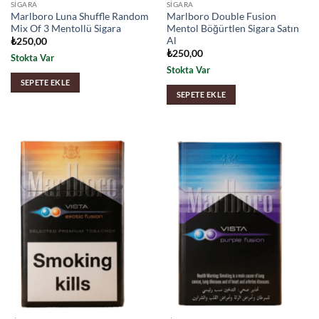
SIGARA
SIGARA
Marlboro Luna Shuffle Random
Marlboro Double Fusion
Mix Of 3 Mentollü Sigara
Mentol Böğürtlen Sigara Satın
Al
₺
250,00
₺
250,00
Stokta Var
Stokta Var
SEPETE EKLE
SEPETE EKLE