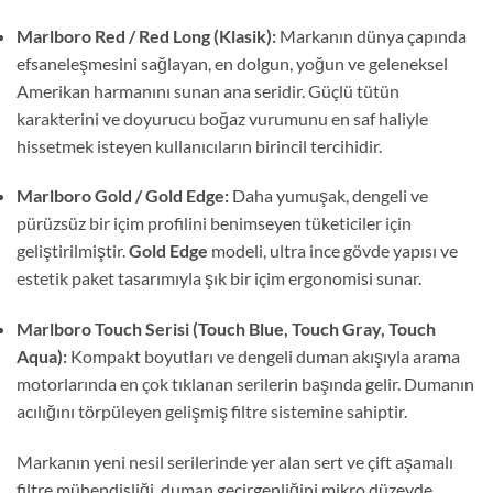
Marlboro Red / Red Long (Klasik):
Markanın dünya çapında
efsaneleşmesini sağlayan, en dolgun, yoğun ve geleneksel
Amerikan harmanını sunan ana seridir. Güçlü tütün
karakterini ve doyurucu boğaz vurumunu en saf haliyle
hissetmek isteyen kullanıcıların birincil tercihidir.
Marlboro Gold / Gold Edge:
Daha yumuşak, dengeli ve
pürüzsüz bir içim profilini benimseyen tüketiciler için
geliştirilmiştir.
Gold Edge
modeli, ultra ince gövde yapısı ve
estetik paket tasarımıyla şık bir içim ergonomisi sunar.
Marlboro Touch Serisi (Touch Blue, Touch Gray, Touch
Aqua):
Kompakt boyutları ve dengeli duman akışıyla arama
motorlarında en çok tıklanan serilerin başında gelir. Dumanın
acılığını törpüleyen gelişmiş filtre sistemine sahiptir.
Markanın yeni nesil serilerinde yer alan sert ve çift aşamalı
filtre mühendisliği, duman geçirgenliğini mikro düzeyde