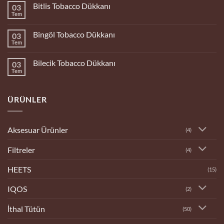
Bolu
Bitlis Tobacco Dükkanı
03
Tobacco
Dükkanı
Tem
Yorum
yok
Bitlis
Bingöl Tobacco Dükkanı
03
Tobacco
Dükkanı
Tem
Yorum
yok
Bingöl
Bilecik Tobacco Dükkanı
03
Tobacco
Dükkanı
Tem
Yorum
yok
Bilecik
Tobacco
ÜRÜNLER
Dükkanı
Aksesuar Ürünler
(4)
Filtreler
(4)
HEETS
(15)
IQOS
(2)
İthal Tütün
(50)