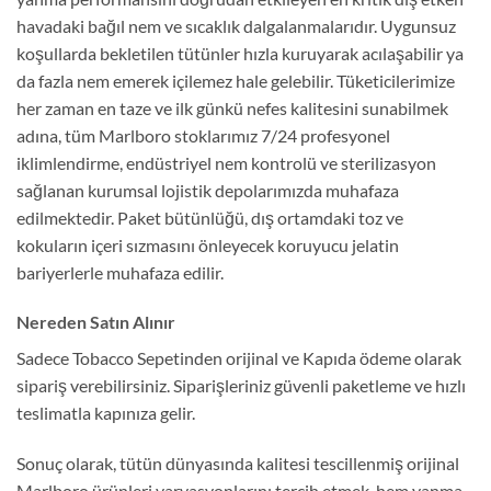
havadaki bağıl nem ve sıcaklık dalgalanmalarıdır. Uygunsuz
koşullarda bekletilen tütünler hızla kuruyarak acılaşabilir ya
da fazla nem emerek içilemez hale gelebilir. Tüketicilerimize
her zaman en taze ve ilk günkü nefes kalitesini sunabilmek
adına, tüm Marlboro stoklarımız 7/24 profesyonel
iklimlendirme, endüstriyel nem kontrolü ve sterilizasyon
sağlanan kurumsal lojistik depolarımızda muhafaza
edilmektedir. Paket bütünlüğü, dış ortamdaki toz ve
kokuların içeri sızmasını önleyecek koruyucu jelatin
bariyerlerle muhafaza edilir.
Nereden Satın Alınır
Sadece Tobacco Sepetinden orijinal ve Kapıda ödeme olarak
sipariş verebilirsiniz. Siparişleriniz güvenli paketleme ve hızlı
teslimatla kapınıza gelir.
Sonuç olarak, tütün dünyasında kalitesi tescillenmiş orijinal
Marlboro ürünleri varyasyonlarını tercih etmek, hem yanma