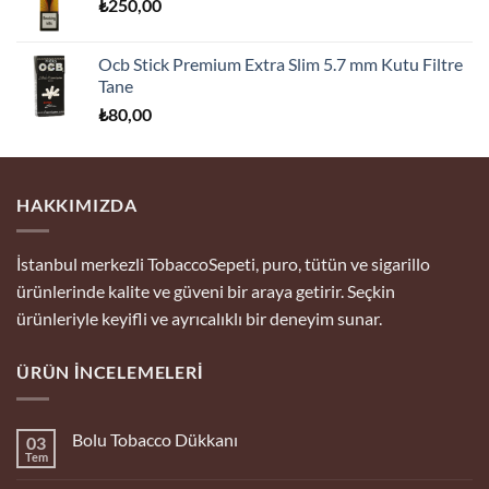
₺
250,00
Ocb Stick Premium Extra Slim 5.7 mm Kutu Filtre
Tane
₺
80,00
HAKKIMIZDA
İstanbul merkezli TobaccoSepeti, puro, tütün ve sigarillo
ürünlerinde kalite ve güveni bir araya getirir. Seçkin
ürünleriyle keyifli ve ayrıcalıklı bir deneyim sunar.
ÜRÜN İNCELEMELERI
Bolu Tobacco Dükkanı
03
Tem
Yorum
yok