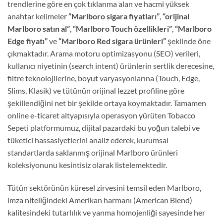
trendlerine göre en çok tıklanma alan ve hacmi yüksek
anahtar kelimeler
“Marlboro sigara fiyatları”
,
“orijinal
Marlboro satın al”
,
“Marlboro Touch özellikleri”
,
“Marlboro
Edge fiyatı”
ve
“Marlboro Red sigara ürünleri”
şeklinde öne
çıkmaktadır. Arama motoru optimizasyonu (SEO) verileri,
kullanıcı niyetinin (search intent) ürünlerin sertlik derecesine,
filtre teknolojilerine, boyut varyasyonlarına (Touch, Edge,
Slims, Klasik) ve tütünün orijinal lezzet profiline göre
şekillendiğini net bir şekilde ortaya koymaktadır. Tamamen
online e-ticaret altyapısıyla operasyon yürüten Tobacco
Sepeti platformumuz, dijital pazardaki bu yoğun talebi ve
tüketici hassasiyetlerini analiz ederek, kurumsal
standartlarda saklanmış orijinal Marlboro ürünleri
koleksiyonunu kesintisiz olarak listelemektedir.
Tütün sektörünün küresel zirvesini temsil eden Marlboro,
imza niteliğindeki Amerikan harmanı (American Blend)
kalitesindeki tutarlılık ve yanma homojenliği sayesinde her