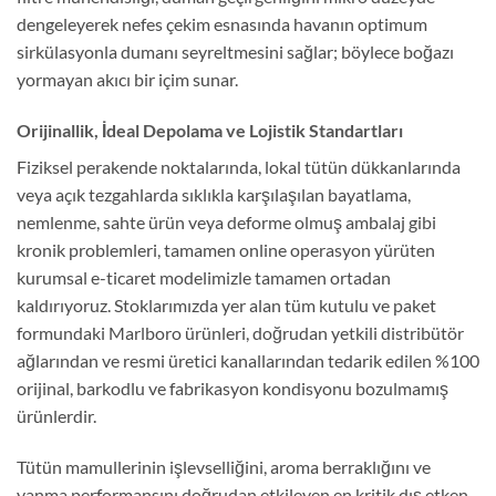
dengeleyerek nefes çekim esnasında havanın optimum
sirkülasyonla dumanı seyreltmesini sağlar; böylece boğazı
yormayan akıcı bir içim sunar.
Orijinallik, İdeal Depolama ve Lojistik Standartları
Fiziksel perakende noktalarında, lokal tütün dükkanlarında
veya açık tezgahlarda sıklıkla karşılaşılan bayatlama,
nemlenme, sahte ürün veya deforme olmuş ambalaj gibi
kronik problemleri, tamamen online operasyon yürüten
kurumsal e-ticaret modelimizle tamamen ortadan
kaldırıyoruz. Stoklarımızda yer alan tüm kutulu ve paket
formundaki Marlboro ürünleri, doğrudan yetkili distribütör
ağlarından ve resmi üretici kanallarından tedarik edilen %100
orijinal, barkodlu ve fabrikasyon kondisyonu bozulmamış
ürünlerdir.
Tütün mamullerinin işlevselliğini, aroma berraklığını ve
yanma performansını doğrudan etkileyen en kritik dış etken