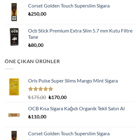
Corset Golden Touch Superslim Sigara
₺
250,00
Ocb Stick Premium Extra Slim 5.7 mm Kutu Filtre
Tane
₺
80,00
ÖNE ÇIKAN ÜRÜNLER
Oris Pulse Super Slims Mango Mint Sigara
5 üzerinden
Orijinal
Şu
₺
175,00
₺
170,00
5.00
oy
fiyat:
andaki
aldı
OCB Kısa Sigara Kağıdı Organik Tekli Satın Al
₺175,00.
fiyat:
₺
110,00
₺170,00.
Corset Golden Touch Superslim Sigara