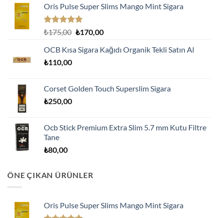
Oris Pulse Super Slims Mango Mint Sigara
5 üzerinden
Orijinal
Şu
₺
175,00
₺
170,00
5.00
oy
fiyat:
andaki
aldı
OCB Kısa Sigara Kağıdı Organik Tekli Satın Al
₺175,00.
fiyat:
₺
110,00
₺170,00.
Corset Golden Touch Superslim Sigara
₺
250,00
Ocb Stick Premium Extra Slim 5.7 mm Kutu Filtre
Tane
₺
80,00
ÖNE ÇIKAN ÜRÜNLER
Oris Pulse Super Slims Mango Mint Sigara