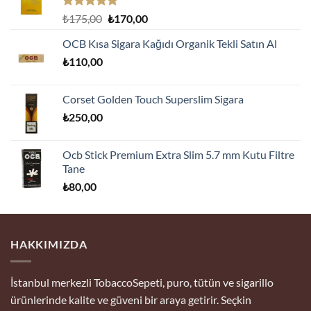
5 üzerinden
Orijinal
Şu
₺
175,00
₺
170,00
5.00
oy
fiyat:
andaki
aldı
OCB Kısa Sigara Kağıdı Organik Tekli Satın Al
₺175,00.
fiyat:
₺
110,00
₺170,00.
Corset Golden Touch Superslim Sigara
₺
250,00
Ocb Stick Premium Extra Slim 5.7 mm Kutu Filtre
Tane
₺
80,00
HAKKIMIZDA
İstanbul merkezli TobaccoSepeti, puro, tütün ve sigarillo
ürünlerinde kalite ve güveni bir araya getirir. Seçkin