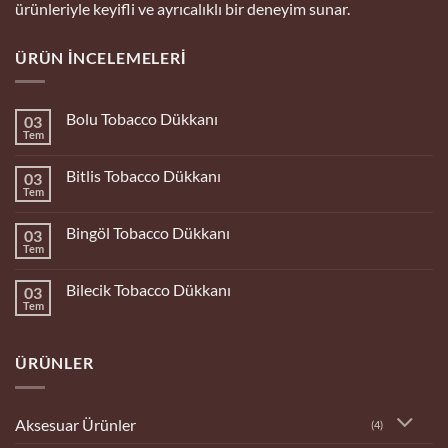
ürünleriyle keyifli ve ayrıcalıklı bir deneyim sunar.
ÜRÜN İNCELEMELERI
Bolu Tobacco Dükkanı
03
Tem
Yorum
yok
Bolu
Bitlis Tobacco Dükkanı
03
Tobacco
Dükkanı
Tem
Yorum
yok
Bitlis
Bingöl Tobacco Dükkanı
03
Tobacco
Dükkanı
Tem
Yorum
yok
Bingöl
Bilecik Tobacco Dükkanı
03
Tobacco
Dükkanı
Tem
Yorum
yok
Bilecik
Tobacco
ÜRÜNLER
Dükkanı
Aksesuar Ürünler
(4)