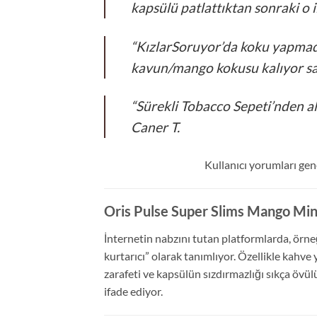
kapsülü patlattıktan sonraki o i
“KızlarSoruyor’da koku yapmadı
kavun/mango kokusu kalıyor sa
“Sürekli Tobacco Sepeti’nden al
Caner T.
Kullanıcı yorumları gen
Oris Pulse Super Slims Mango Mint
İnternetin nabzını tutan platformlarda, örneğ
kurtarıcı” olarak tanımlıyor. Özellikle kahve
zarafeti ve kapsülün sızdırmazlığı sıkça övü
ifade ediyor.