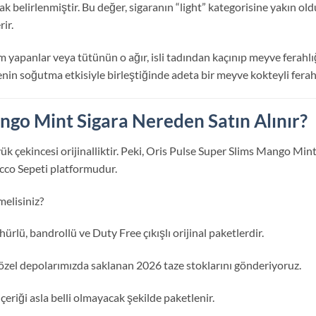
ak belirlenmiştir. Bu değer, sigaranın “light” kategorisine yakın
ir.
içim yapanlar veya tütünün o ağır, isli tadından kaçınıp meyve ferahl
nin soğutma etkisiyle birleştiğinde adeta bir meyve kokteyli ferahl
ngo Mint Sigara Nereden Satın Alınır?
ük çekincesi orijinalliktir. Peki, Oris Pulse Super Slims Mango Min
acco Sepeti platformudur.
elisiniz?
ürlü, bandrollü ve Duty Free çıkışlı orijinal paketlerdir.
zel depolarımızda saklanan 2026 taze stoklarını gönderiyoruz.
içeriği asla belli olmayacak şekilde paketlenir.