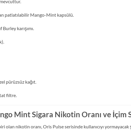
 mevcuttur.
lan patlatılabilir Mango-Mint kapsülü.
f Burley karışımı.
k).
zel pürüzsüz kağıt.
t filtre.
ngo Mint Sigara Nikotin Oranı ve İçim S
biri olan nikotin oranı, Oris Pulse serisinde kullanıcıyı yormayacak