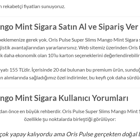
n rekabetçi fiyatları sunuyoruz.
ngo Mint Sigara Satın Al ve Sipariş Ver
beklemenize gerek yok. Oris Pulse Super Slims Mango Mint Sigara s
jistik avantajlarından yararlanırsınız. Web sitemiz üzerinden Oris
çok daha ekonomik olan 10’lu karton seçeneklerini değerlendirebilirs
yatı 155 TL’dir. İçerisinde 20 dal bulunan bu premium ürün, sundu
 alımlarında sağladığımız özel indirimler, bu keyfi çok daha sürdür
ngo Mint Sigara Kullanıcı Yorumları
adan önce en büyük rehberdir. Oris Pulse Super Slims Mango Mint Si
özellikle şu noktalarda birleştiği görülüyor:
ok yapay kalıyordu ama Oris Pulse gerçekten doğal bi