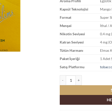
Aroma Profili
Egzotik
Kapsül Teknolojisi
Mango B
Format
Super S
Menşei
İthal / 
Nikotin Seviyesi
0.4 mg 
Katran Seviyesi
4 mg (O
Tütün Harmanı
Elmas K
Paket İçeriği
1 Adet 
Satış Platformu
tobacco
Oris Pulse Super Slims Mango Min
HE