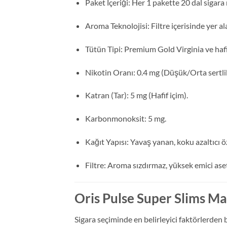
Paket İçeriği: Her 1 pakette 20 dal sigara
Aroma Teknolojisi: Filtre içerisinde yer a
Tütün Tipi: Premium Gold Virginia ve hafi
Nikotin Oranı: 0.4 mg (Düşük/Orta sertli
Katran (Tar): 5 mg (Hafif içim).
Karbonmonoksit: 5 mg.
Kağıt Yapısı: Yavaş yanan, koku azaltıcı ö
Filtre: Aroma sızdırmaz, yüksek emici aseta
Oris Pulse Super Slims Ma
Sigara seçiminde en belirleyici faktörlerden 