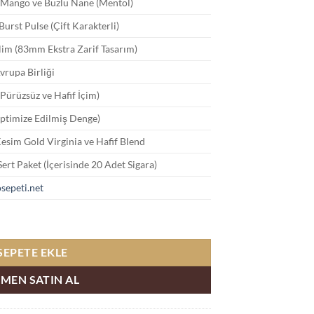
 Mango ve Buzlu Nane (Mentol)
urst Pulse (Çift Karakterli)
lim (83mm Ekstra Zarif Tasarım)
Avrupa Birliği
(Pürüzsüz ve Hafif İçim)
ptimize Edilmiş Denge)
esim Gold Virginia ve Hafif Blend
Sert Paket (İçerisinde 20 Adet Sigara)
sepeti.net
t Sigara adet
SEPETE EKLE
MEN SATIN AL