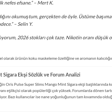
lk nefes efsane.”
– Mert K.
ğını okumuştum, gerçekten de öyle. Üstüme başıma si
dece.”
– Selin Y.
ıyorum, 2026 stokları çok taze. Nikotin oranı düşük o
el olarak ürünün koku maskeleme özelliğine ve aromanın kalıcılığ
 Sigara Ekşi Sözlük ve Forum Analizi
in Oris Pulse Super Slims Mango Mint Sigara ekşi başlıklarında kulla
 yanı eşlikçisi olarak popülerliği çok yüksek. Forumlarda dönen tar
lüyor. Bazı kullanıcılar ise nane yoğunluğunun tam kıvamında oldu