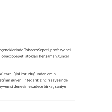
eçeneklerinde TobaccoSepeti, profesyonel
, TobaccoSepeti stokları her zaman güncel
ünkü tazeliğini koruduğundan emin
’nin güvenilir tedarik zinciri sayesinde
 meyvemsi deneyime sadece birkaç saniye