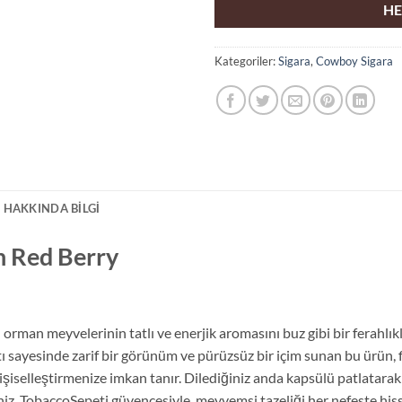
HE
Kategoriler:
Sigara
,
Cowboy Sigara
 HAKKINDA BILGI
h Red Berry
rman meyvelerinin tatlı ve enerjik aromasını buz gibi bir ferahlı
tı sayesinde zarif bir görünüm ve pürüzsüz bir içim sunan bu ürün, 
 kişiselleştirmenize imkan tanır. Dilediğiniz anda kapsülü patlatara
rsiniz. TobaccoSepeti güvencesiyle, meyvemsi tazeliği her nefeste 