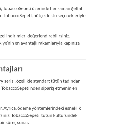
si, TobaccoSepeti üzerinde her zaman şeffaf
yen TobaccoSepeti, bütçe dostu seçenekleriyle
el indirimleri değerlendirebilirsiniz.
kiye’nin en avantajlı rakamlarıyla kapınıza
tajları
ry
serisi, özellikle standart tütün tadından
nü TobaccoSepeti’nden sipariş etmenin en
ir. Ayrıca, ödeme yöntemlerindeki esneklik
rsiniz. TobaccoSepeti, tütün kültüründeki
ir süreç sunar.