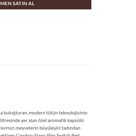
MEN SATIN AL
kla buluşturan, modern tütün teknolojisinin
filtresinde yer alan özel aromatik kapsülü
k kırmızı meyvelerin büyüleyici tadından
hissettiren Cowboy Nano Slim Switch Red