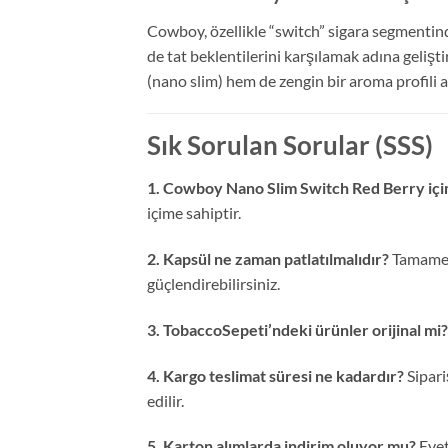
Cowboy, özellikle “switch” sigara segmentinde
de tat beklentilerini karşılamak adına gelişti
(nano slim) hem de zengin bir aroma profili 
Sık Sorulan Sorular (SSS)
1. Cowboy Nano Slim Switch Red Berry içim
içime sahiptir.
2. Kapsül ne zaman patlatılmalıdır?
Tamamen 
güçlendirebilirsiniz.
3. TobaccoSepeti’ndeki ürünler orijinal mi?
4. Kargo teslimat süresi ne kadardır?
Sipari
edilir.
5. Karton alımlarda indirim oluyor mu?
Evet