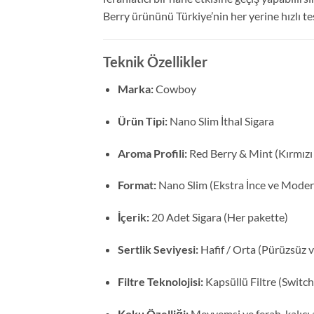
Berry ürününü Türkiye’nin her yerine hızlı tes
Teknik Özellikler
Marka:
Cowboy
Ürün Tipi:
Nano Slim İthal Sigara
Aroma Profili:
Red Berry & Mint (Kırmızı
Format:
Nano Slim (Ekstra İnce ve Moder
İçerik:
20 Adet Sigara (Her pakette)
Sertlik Seviyesi:
Hafif / Orta (Pürüzsüz v
Filtre Teknolojisi:
Kapsüllü Filtre (Switch 
Koku Özelliği:
Meyvemsi ve ferah, kalıcı