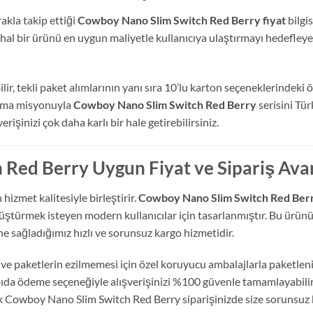
akla takip ettiği
Cowboy Nano Slim Switch Red Berry fiyat
bilgi
 ithal bir ürünü en uygun maliyetle kullanıcıya ulaştırmayı hedefle
ir, tekli paket alımlarının yanı sıra 10’lu karton seçeneklerindeki öz
kılma misyonuyla
Cowboy Nano Slim Switch Red Berry
serisini Tür
işinizi çok daha karlı bir hale getirebilirsiniz.
Red Berry Uygun Fiyat ve Sipariş Avan
hizmet kalitesiyle birleştirir.
Cowboy Nano Slim Switch Red Ber
nüştürmek isteyen modern kullanıcılar için tasarlanmıştır. Bu ürü
ine sağladığımız hızlı ve sorunsuz kargo hizmetidir.
 ve paketlerin ezilmemesi için özel koruyucu ambalajlarla paketlen
apıda ödeme seçeneğiyle alışverişinizi %100 güvenle tamamlayabili
ek Cowboy Nano Slim Switch Red Berry siparişinizde size sorunsuz b