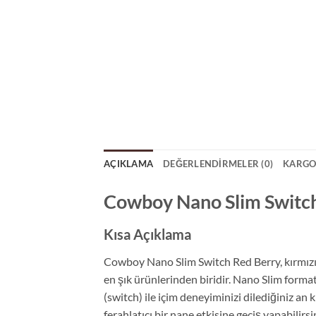
AÇIKLAMA
DEĞERLENDIRMELER (0)
KARGO
Cowboy Nano Slim Switc
Kısa Açıklama
Cowboy Nano Slim Switch Red Berry, kırmızı o
en şık ürünlerinden biridir. Nano Slim forma
(switch) ile içim deneyiminizi dilediğiniz an
ferahlatıcı bir nane etkisine geçiş yapabili