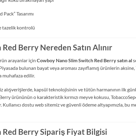
d Pack” Tasarımı
 tazelik kontrolü
Red Berry Nereden Satın Alınır
ürün arayanlar için
Cowboy Nano Slim Switch Red Berry satın al
s
. Piyasada bulunan bayat veya aroması zayıflamış ürünlerin aksine
a muhafaza edilir.
z alışverişlerde, kapsül teknolojisinin ve tütün harmanının ilk g
Berry ürününün o karakteristik kırmızı meyve kokusu, TobaccoSepeti
ir. Kullanıcı dostu web sitemiz ve güvenli ödeme altyapımızla, bu
ed Berry Sipariş Fiyat Bilgisi