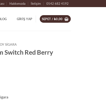
kası
Hakkımızda
İletişim
0542 682 4192
BLOG
GIRIŞ YAP
SEPET /
₺
0,00
Y SIGARA
m Switch Red Berry
Sigara