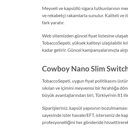
Meyveli ve kapsüllü sigara tutkunlarının mer
ve rekabetçi rakamlarla sunulur. Kaliteli ve
fark yaratır.
Web sitemizden güncel fiyat listesine ulaşabil
TobaccoSepeti, yüksek kaliteyi ulaşılabilir 
kadar getirir. Güncel kampanyalarımızla alışver
Cowboy Nano Slim Switch 
TobaccoSepeti, uygun fiyat politikasını üstün 
sıkılan ve içimini meyvemsi bir ferahlığa dö
büyük avantajlarından biri, Türkiye’nin 81 il
Siparişleriniz, kapsül yapısının bozulmaması
sayesinde ister havale/EFT, isterseniz de k
profesyonelliğini her gönderide hissettirer