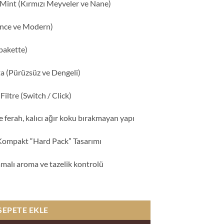
Mint (Kırmızı Meyveler ve Nane)
İnce ve Modern)
pakette)
ta (Pürüzsüz ve Dengeli)
iltre (Switch / Click)
ferah, kalıcı ağır koku bırakmayan yapı
Kompakt “Hard Pack” Tasarımı
malı aroma ve tazelik kontrolü
rry adet
SEPETE EKLE