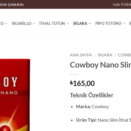
İade Politi
DINI ÇIKARIN
RO
SIGARILLO
İTHAL TÜTÜN
SIGARA
PIPO TÜTÜNÜ
ANA SAYFA
/
SIGARA
/
COWBO
Cowboy Nano Sli
165,00
₺
Teknik Özellikler
Marka:
Cowboy
Ürün Tipi:
Nano Slim İthal 