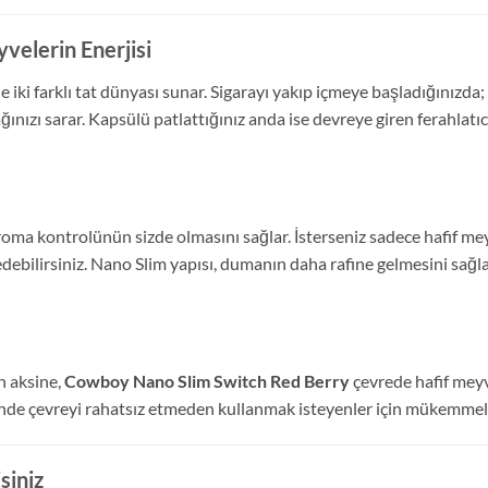
velerin Enerjisi
iki farklı tat dünyası sunar. Sigarayı yakıp içmeye başladığınızda;
nızı sarar. Kapsülü patlattığınız anda ise devreye giren ferahlatıc
roma kontrolünün sizde olmasını sağlar. İsterseniz sadece hafif mey
e edebilirsiniz. Nano Slim yapısı, dumanın daha rafine gelmesini sa
n aksine,
Cowboy Nano Slim Switch Red Berry
çevrede hafif meyv
nde çevreyi rahatsız etmeden kullanmak isteyenler için mükemmel b
siniz