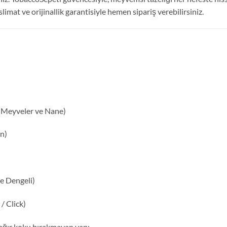
limat ve orijinallik garantisiyle hemen sipariş verebilirsiniz.
 Meyveler ve Nane)
n)
e Dengeli)
/ Click)
 ağır koku bırakmayan yapı