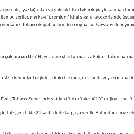
 yenilikçi yaklaşımları ve yüksek filtre teknolojisiyle tanınan bir
rilen bu seriler, markayı “premium” ithal sigara kategorisinde üst sı
arıyorsanız
,
TobaccoSepeti üzerinden orijinal bir Cowboy deneyimine
i çok mu serttir?
Hayır, nano slim formatı ve kaliteli tütün harma
sizin keyfinize bağlıdır. İçimin başında, ortasında veya sonuna 
Evet, TobaccoSepeti’nde satılan tüm ürünler %100 orijinal ithal ür
şleriniz genellikle 24 saat içinde kargoya verilir. Bulunduğunuz şeh
, 10’lu karton alımlarında birim paket fiyatı üzerinden özel avanta