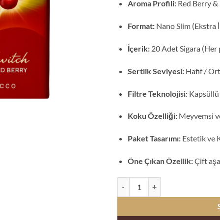
Aroma Profili:
Red Berry & 
Format:
Nano Slim (Ekstra 
İçerik:
20 Adet Sigara (Her 
Sertlik Seviyesi:
Hafif / Or
Filtre Teknolojisi:
Kapsüllü F
Koku Özelliği:
Meyvemsi ve 
Paket Tasarımı:
Estetik ve 
Öne Çıkan Özellik:
Çift aşa
Cowboy Nano Slim Switch Red Be