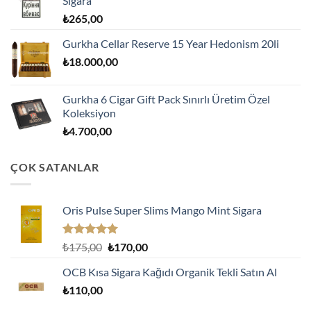
Sigara
₺
265,00
Gurkha Cellar Reserve 15 Year Hedonism 20li
₺
18.000,00
Gurkha 6 Cigar Gift Pack Sınırlı Üretim Özel
Koleksiyon
₺
4.700,00
ÇOK SATANLAR
Oris Pulse Super Slims Mango Mint Sigara
5 üzerinden
Orijinal
Şu
₺
175,00
₺
170,00
5.00
oy
fiyat:
andaki
aldı
OCB Kısa Sigara Kağıdı Organik Tekli Satın Al
₺175,00.
fiyat:
₺
110,00
₺170,00.