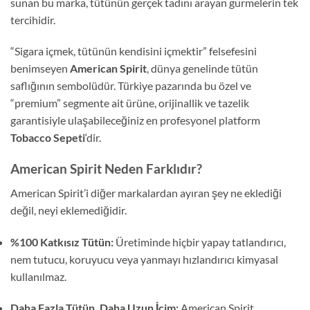
sunan bu marka, tütünün gerçek tadını arayan gurmelerin tek
tercihidir.
“Sigara içmek, tütünün kendisini içmektir” felsefesini
benimseyen
American Spirit
, dünya genelinde tütün
saflığının sembolüdür. Türkiye pazarında bu özel ve
“premium” segmente ait ürüne, orijinallik ve tazelik
garantisiyle ulaşabileceğiniz en profesyonel platform
Tobacco Sepeti
‘dir.
American Spirit Neden Farklıdır?
American Spirit’i diğer markalardan ayıran şey ne eklediği
değil, neyi eklemediğidir.
%100 Katkısız Tütün:
Üretiminde hiçbir yapay tatlandırıcı,
nem tutucu, koruyucu veya yanmayı hızlandırıcı kimyasal
kullanılmaz.
Daha Fazla Tütün, Daha Uzun İçim:
American Spirit