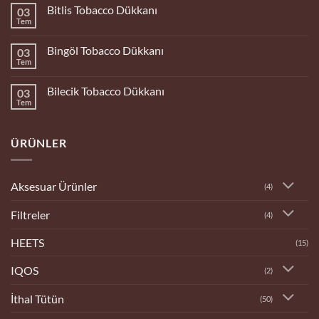
Bolu
Bitlis Tobacco Dükkanı
03
Tobacco
Dükkanı
Tem
Yorum
yok
Bitlis
Bingöl Tobacco Dükkanı
03
Tobacco
Dükkanı
Tem
Yorum
yok
Bingöl
Bilecik Tobacco Dükkanı
03
Tobacco
Dükkanı
Tem
Yorum
yok
Bilecik
Tobacco
ÜRÜNLER
Dükkanı
Aksesuar Ürünler
(4)
Filtreler
(4)
HEETS
(15)
IQOS
(2)
İthal Tütün
(50)