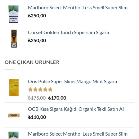
Marlboro Select Menthol Less Smell Super Slim
₺
250,00
Corset Golden Touch Superslim Sigara
₺
250,00
ÖNE ÇIKAN ÜRÜNLER
Oris Pulse Super Slims Mango Mint Sigara
5 üzerinden
Orijinal
Şu
₺
175,00
₺
170,00
5.00
oy
fiyat:
andaki
aldı
OCB Kısa Sigara Kağıdı Organik Tekli Satın Al
₺175,00.
fiyat:
₺
110,00
₺170,00.
Marlboro Select Menthol Less Smell Super Slim