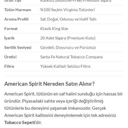
Ürün Tipi
Katkısız (Additive-Free) Premium Sigara
Tütün Harmanı
%100 Seçkin Virginia Tütünleri
Aroma Profili
Saf, Doğal, Odunsu ve Hafif Tatlı
Format
Klasik King Size
İçerik
20 Adet Sigara (Premium Kutu)
Sertlik Seviyesi
Gövdeli, Doyurucu ve Pürüzsüz
Üretici
Santa Fe Natural Tobacco Company
Filtre
Yüksek Kaliteli Selüloz Filtre
American Spirit Nereden Satın Alınır?
American Spirit, tütünün en saf halini sunduğu için hassas bir
üründür. Piyasadaki sahte veya içeriği değiştirilmiş
tütünlerle bu deneyimi yaşamak imkansızdır. Gerçek
American Spirit kalitesini deneyimlemek için tek adresiniz
Tobacco Sepeti
‘dir.