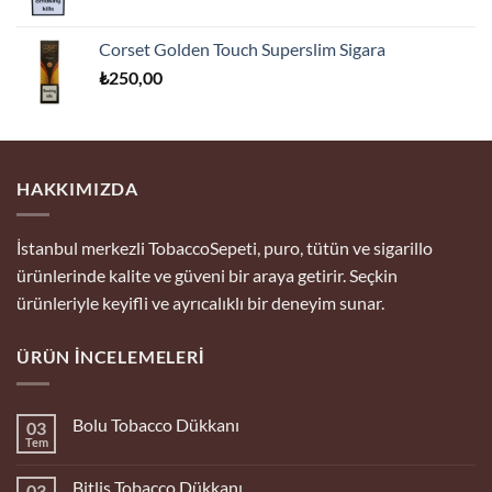
Corset Golden Touch Superslim Sigara
₺
250,00
HAKKIMIZDA
İstanbul merkezli TobaccoSepeti, puro, tütün ve sigarillo
ürünlerinde kalite ve güveni bir araya getirir. Seçkin
ürünleriyle keyifli ve ayrıcalıklı bir deneyim sunar.
ÜRÜN İNCELEMELERI
Bolu Tobacco Dükkanı
03
Tem
Yorum
yok
Bolu
Bitlis Tobacco Dükkanı
03
Tobacco