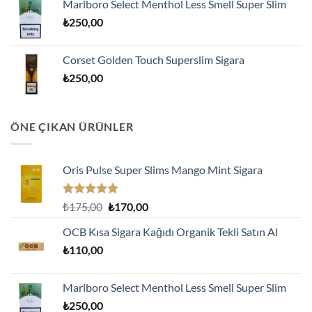
Marlboro Select Menthol Less Smell Super Slim
₺
250,00
Corset Golden Touch Superslim Sigara
₺
250,00
ÖNE ÇIKAN ÜRÜNLER
Oris Pulse Super Slims Mango Mint Sigara
5 üzerinden
Orijinal
Şu
₺
175,00
₺
170,00
5.00
oy
fiyat:
andaki
aldı
OCB Kısa Sigara Kağıdı Organik Tekli Satın Al
₺175,00.
fiyat:
₺
110,00
₺170,00.
Marlboro Select Menthol Less Smell Super Slim
₺
250,00