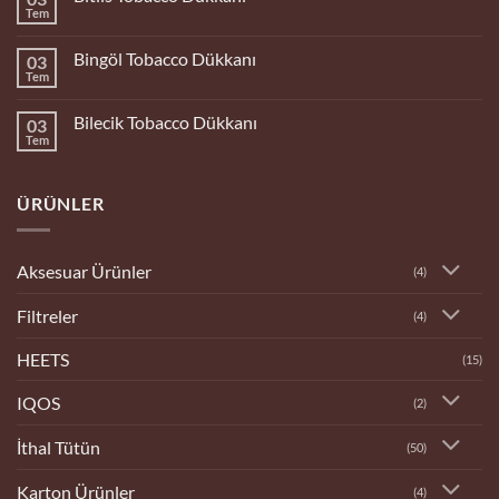
Dükkanı
Tem
Yorum
yok
Bitlis
Bingöl Tobacco Dükkanı
03
Tobacco
Dükkanı
Tem
Yorum
yok
Bingöl
Bilecik Tobacco Dükkanı
03
Tobacco
Dükkanı
Tem
Yorum
yok
Bilecik
Tobacco
ÜRÜNLER
Dükkanı
Aksesuar Ürünler
(4)
Filtreler
(4)
HEETS
(15)
IQOS
(2)
İthal Tütün
(50)
Karton Ürünler
(4)