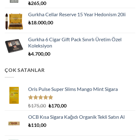
₺
265,00
Gurkha Cellar Reserve 15 Year Hedonism 20li
₺
18.000,00
Gurkha 6 Cigar Gift Pack Sınırlı Üretim Özel
Koleksiyon
₺
4.700,00
ÇOK SATANLAR
Oris Pulse Super Slims Mango Mint Sigara
5 üzerinden
Orijinal
Şu
₺
175,00
₺
170,00
5.00
oy
fiyat:
andaki
aldı
OCB Kısa Sigara Kağıdı Organik Tekli Satın Al
₺175,00.
fiyat:
₺
110,00
₺170,00.