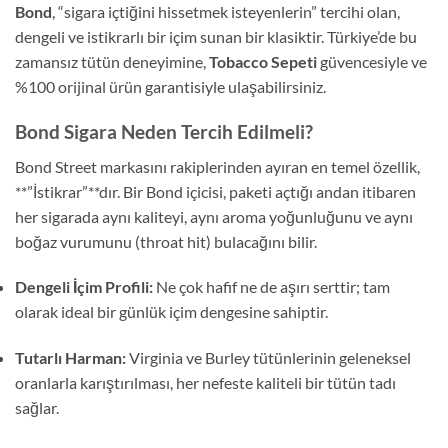
Bond
, “sigara içtiğini hissetmek isteyenlerin” tercihi olan,
dengeli ve istikrarlı bir içim sunan bir klasiktir. Türkiye’de bu
zamansız tütün deneyimine,
Tobacco Sepeti
güvencesiyle ve
%100 orijinal ürün garantisiyle ulaşabilirsiniz.
Bond Sigara Neden Tercih Edilmeli?
Bond Street markasını rakiplerinden ayıran en temel özellik,
**”İstikrar”**dır. Bir Bond içicisi, paketi açtığı andan itibaren
her sigarada aynı kaliteyi, aynı aroma yoğunluğunu ve aynı
boğaz vurumunu (throat hit) bulacağını bilir.
Dengeli İçim Profili:
Ne çok hafif ne de aşırı serttir; tam
olarak ideal bir günlük içim dengesine sahiptir.
Tutarlı Harman:
Virginia ve Burley tütünlerinin geleneksel
oranlarla karıştırılması, her nefeste kaliteli bir tütün tadı
sağlar.