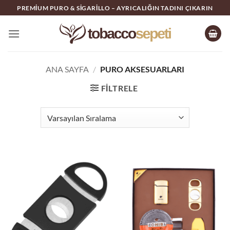
İçeriğe
PREMIUM PURO & SIGARILLO – AYRICALIĞIN TADINI ÇIKARIN
atla
ANA SAYFA
/
PURO AKSESUARLARI
FILTRELE