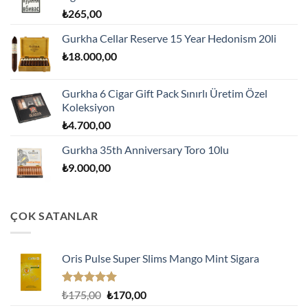
₺
265,00
Gurkha Cellar Reserve 15 Year Hedonism 20li
₺
18.000,00
Gurkha 6 Cigar Gift Pack Sınırlı Üretim Özel
Koleksiyon
₺
4.700,00
Gurkha 35th Anniversary Toro 10lu
₺
9.000,00
ÇOK SATANLAR
Oris Pulse Super Slims Mango Mint Sigara
5 üzerinden
Orijinal
Şu
₺
175,00
₺
170,00
5.00
oy