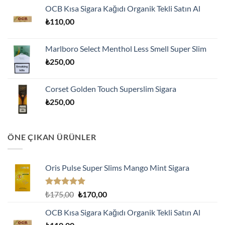
fiyat:
andaki
aldı
OCB Kısa Sigara Kağıdı Organik Tekli Satın Al
₺175,00.
fiyat:
₺
110,00
₺170,00.
Marlboro Select Menthol Less Smell Super Slim
₺
250,00
Corset Golden Touch Superslim Sigara
₺
250,00
ÖNE ÇIKAN ÜRÜNLER
Oris Pulse Super Slims Mango Mint Sigara
5 üzerinden
Orijinal
Şu
₺
175,00
₺
170,00
5.00
oy
fiyat:
andaki
aldı
OCB Kısa Sigara Kağıdı Organik Tekli Satın Al
₺175,00.
fiyat: