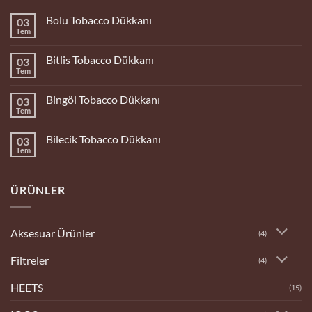
Bolu Tobacco Dükkanı
03
Tem
Yorum
yok
Bolu
Bitlis Tobacco Dükkanı
03
Tobacco
Dükkanı
Tem
Yorum
yok
Bitlis
Bingöl Tobacco Dükkanı
03
Tobacco
Dükkanı
Tem
Yorum
yok
Bingöl
Bilecik Tobacco Dükkanı
03
Tobacco
Dükkanı
Tem
Yorum
yok
Bilecik
Tobacco
ÜRÜNLER
Dükkanı
Aksesuar Ürünler
(4)
Filtreler
(4)
HEETS
(15)