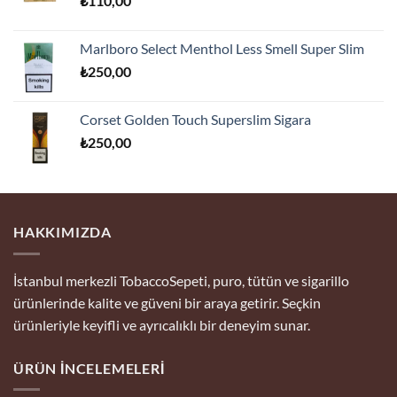
₺
110,00
₺170,00.
Marlboro Select Menthol Less Smell Super Slim
₺
250,00
Corset Golden Touch Superslim Sigara
₺
250,00
HAKKIMIZDA
İstanbul merkezli TobaccoSepeti, puro, tütün ve sigarillo
ürünlerinde kalite ve güveni bir araya getirir. Seçkin
ürünleriyle keyifli ve ayrıcalıklı bir deneyim sunar.
ÜRÜN İNCELEMELERI