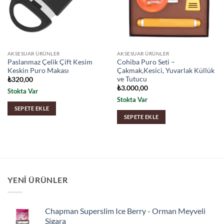
AKSESUAR ÜRÜNLER
AKSESUAR ÜRÜNLER
Paslanmaz Çelik Çift Kesim
Cohiba Puro Seti –
Keskin Puro Makası
Çakmak,Kesici, Yuvarlak Küllük
ve Tutucu
₺
320,00
₺
3.000,00
Stokta Var
Stokta Var
SEPETE EKLE
SEPETE EKLE
YENI ÜRÜNLER
Chapman Superslim Ice Berry - Orman Meyveli
Sigara