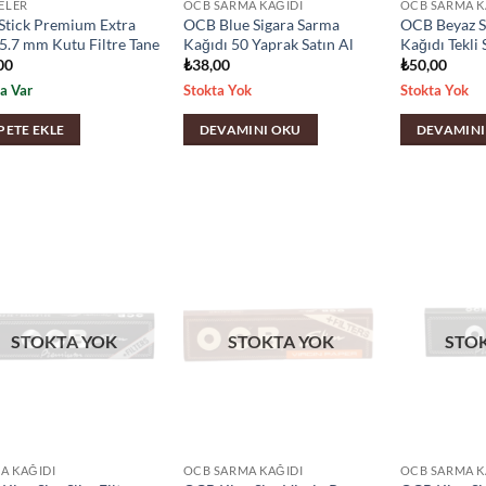
RELER
OCB SARMA KAĞIDI
OCB SARMA K
Stick Premium Extra
OCB Blue Sigara Sarma
OCB Beyaz S
 5.7 mm Kutu Filtre Tane
Kağıdı 50 Yaprak Satın Al
Kağıdı Tekli 
00
₺
38,00
₺
50,00
a Var
Stokta Yok
Stokta Yok
PETE EKLE
DEVAMINI OKU
DEVAMINI
STOKTA YOK
STOKTA YOK
STO
A KAĞIDI
OCB SARMA KAĞIDI
OCB SARMA K