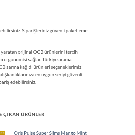
ilirsiniz. Siparişleriniz güvenli paketleme
 yaratan orijinal OCB ürünlerini tercih
rım ergonomisi sağlar. Türkiye arama
CB sarma kağıdı ürünleri seçeneklerimizi
alışkanlıklarınıza en uygun seriyi güvenli
ariş edebilirsiniz.
E ÇIKAN ÜRÜNLER
Oris Pulse Super Slims Mango Mint