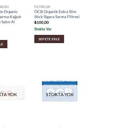
AĞIDI
FILTRELER
ze Organic
OCB Organik Extra Slim
arma Kağıdı
Stick Sigara Sarma Filtresi
 Satın Al
₺
100,00
Stokta Var
SEPETE EKLE
LE
KTA YOK
STOKTA YOK