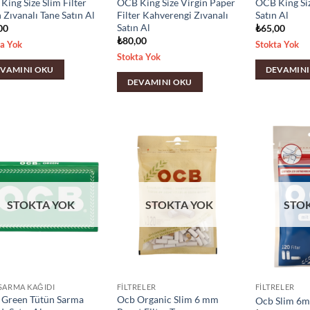
ing Size Slim Filter
OCB King Size Virgin Paper
OCB King Siz
 Zıvanalı Tane Satın Al
Filter Kahverengi Zıvanalı
Satın Al
Satın Al
00
₺
65,00
₺
80,00
ta Yok
Stokta Yok
Stokta Yok
VAMINI OKU
DEVAMINI
DEVAMINI OKU
STOKTA YOK
STOKTA YOK
STO
SARMA KAĞIDI
FILTRELER
FILTRELER
Green Tütün Sarma
Ocb Organic Slim 6 mm
Ocb Slim 6m