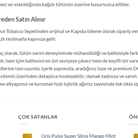
mez ve ıslatıldığında kağıdı tütünün üzerine kusursuzca kilitler.
eden Satın Alınır
ce Tobacco Sepetinden orijinal ve Kapıda ödeme olarak sipariş vereb
zlı teslimatla kapınıza gelir.
ç olarak, tütün sarım deneyiminde mühendisliği ve kalitesiyle fark
k, hem içim kalitesini en üst seviyeye çıkarır hem de keyifli bir sa
dlerine tam uyumlu içerik yapımızla, aradığınız taze ve premium O
sitemiz üzerinden detaylıca inceleyebilir; damak tadınıza ve sarım 
e altyapımız ve korumalı hızlı lojistik ağımız sayesinde tek tıkla sip
ÇOK SATANLAR
ÖN
Oris Pulse Super Slims Mango Mint