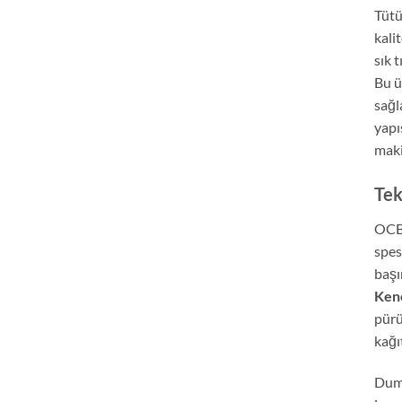
Tütü
kali
sık 
Bu ü
sağl
yapı
maki
Tek
OCB 
spes
baş
Ken
pürü
kağı
Duma