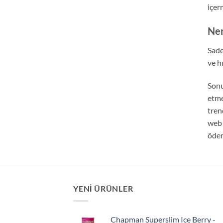
içer
Ner
Sade
ve hı
Sonu
etme
tren
web 
ödem
YENI ÜRÜNLER
Chapman Superslim Ice Berry -