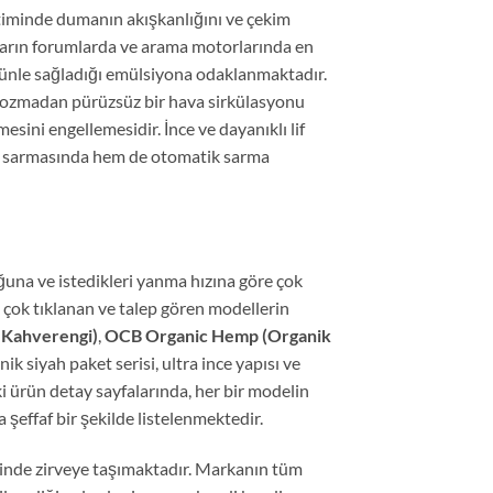
etiminde dumanın akışkanlığını ve çekim
ıcıların forumlarda ve arama motorlarında en
 tütünle sağladığı emülsiyona odaklanmaktadır.
 bozmadan pürüzsüz bir hava sirkülasyonu
sini engellemesidir. İnce ve dayanıklı lif
el sarmasında hem de otomatik sarma
ğuna ve istedikleri yanma hızına göre çok
n çok tıklanan ve talep gören modellerin
 Kahverengi)
,
OCB Organic Hemp (Organik
nik siyah paket serisi, ultra ince yapısı ve
 ürün detay sayfalarında, her bir modelin
 şeffaf bir şekilde listelenmektedir.
rinde zirveye taşımaktadır. Markanın tüm