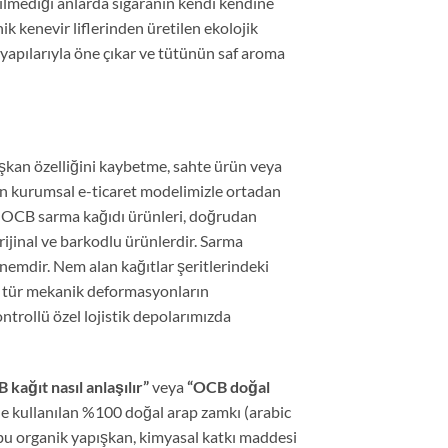
ekilmediği anlarda sigaranın kendi kendine
k kenevir liflerinden üretilen ekolojik
 yapılarıyla öne çıkar ve tütünün saf aroma
pışkan özelliğini kaybetme, sahte ürün veya
 kurumsal e-ticaret modelimizle ortadan
ki OCB sarma kağıdı ürünleri, doğrudan
rijinal ve barkodlu ürünlerdir. Sarma
 nemdir. Nem alan kağıtlar şeritlerindeki
Bu tür mekanik deformasyonların
trollü özel lojistik depolarımızda
B kağıt nasıl anlaşılır”
veya
“OCB doğal
nde kullanılan %100 doğal arap zamkı (arabic
bu organik yapışkan, kimyasal katkı maddesi