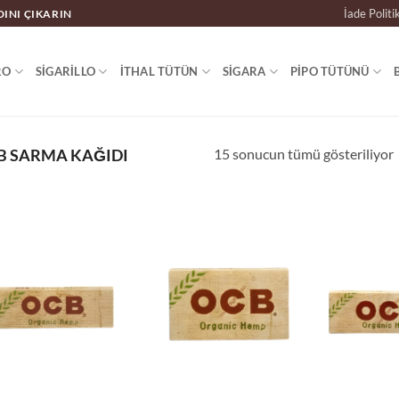
İade Politi
DINI ÇIKARIN
RO
SIGARILLO
İTHAL TÜTÜN
SIGARA
PIPO TÜTÜNÜ
15 sonucun tümü gösteriliyor
B SARMA KAĞIDI