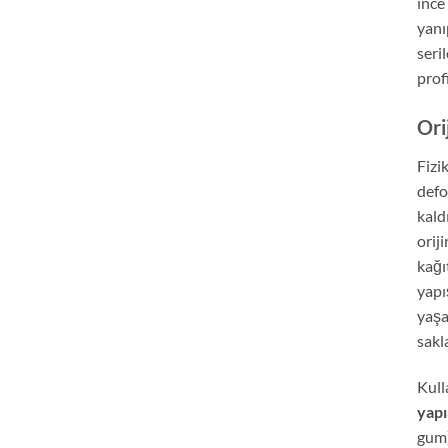
ince
yanı
seri
prof
Ori
Fizi
defo
kald
orij
kağı
yapı
yaşa
sakl
Kull
yapı
gum)