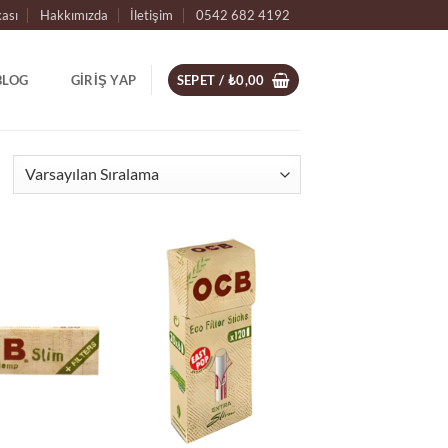
kası
Hakkımızda
İletişim
0542 682 4192
BLOG
GIRIŞ YAP
SEPET /
₺
0,00