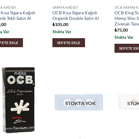
A KAĞIDI
SARMA KAĞIDI
OCB SARMA K
Kısa Sigara Kağıdı
OCB Kısa Sigara Kağıdı
OCB King Si
ik Tekli Satın Al
Organik Double Satın Al
Hemp Slim S
Zıvanalı Tane
,00
₺
105,00
₺
75,00
a Var
Stokta Var
Stokta Var
PETE EKLE
SEPETE EKLE
SEPETE EK
STOKTA YOK
STO