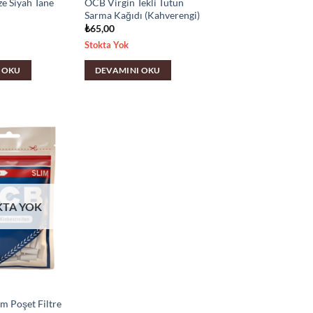
e Siyah Tane
OCB Virgin Tekli Tütün
Sarma Kağıdı (Kahverengi)
₺
65,00
Stokta Yok
 OKU
DEVAMINI OKU
KTA YOK
m Poşet Filtre