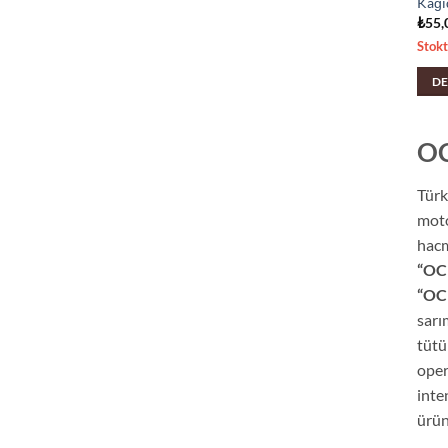
Kağıd
₺
55,
Stok
DE
OC
Türk
moto
hacm
“OCB
“OCB
sarı
tütü
oper
inte
ürün