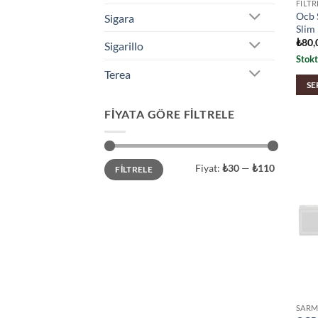
FILT
Ocb 
Sigara
Slim
₺
80,
Sigarillo
Stokt
Terea
SE
FIYATA GÖRE FILTRELE
En
En
Fiyat:
₺30
—
₺110
FILTRELE
düşük
yüksek
fiyat
fiyat
SARM