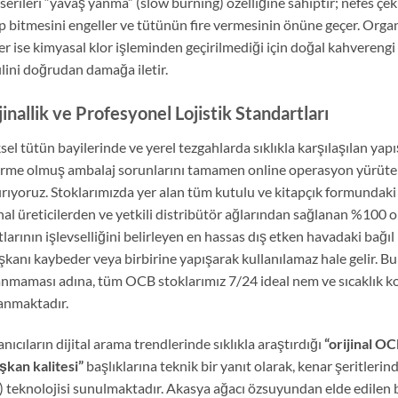
 serileri “yavaş yanma” (slow burning) özelliğine sahiptir; nefes ç
p bitmesini engeller ve tütünün fire vermesinin önüne geçer. Organi
ler ise kimyasal klor işleminden geçirilmediği için doğal kahverengi
ilini doğrudan damağa iletir.
jinallik ve Profesyonel Lojistik Standartları
ksel tütün bayilerinde ve yerel tezgahlarda sıklıkla karşılaşılan ya
rme olmuş ambalaj sorunlarını tamamen online operasyon yürüten
ırıyoruz. Stoklarımızda yer alan tüm kutulu ve kitapçık formunda
inal üreticilerden ve yetkili distribütör ağlarından sağlanan %100 o
tlarının işlevselliğini belirleyen en hassas dış etken havadaki bağıl
şkanı kaybeder veya birbirine yapışarak kullanılamaz hale gelir. 
nmaması adına, tüm OCB stoklarımız 7/24 ideal nem ve sıcaklık kon
anmaktadır.
anıcıların dijital arama trendlerinde sıklıkla araştırdığı
“orijinal OC
şkan kalitesi”
başlıklarına teknik bir yanıt olarak, kenar şeritleri
 teknolojisi sunulmaktadır. Akasya ağacı özsuyundan elde edilen 