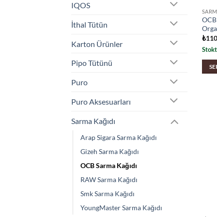
IQOS
SARM
OCB 
İthal Tütün
Organ
₺
110
Karton Ürünler
Stokt
Pipo Tütünü
SE
Puro
Puro Aksesuarları
Sarma Kağıdı
Arap Sigara Sarma Kağıdı
Gizeh Sarma Kağıdı
OCB Sarma Kağıdı
RAW Sarma Kağıdı
Smk Sarma Kağıdı
YoungMaster Sarma Kağıdı