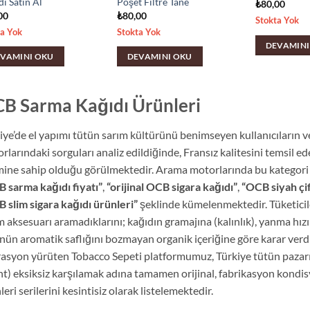
ı Satın Al
Poşet Filtre Tane
₺
80,00
00
₺
80,00
Stokta Yok
ta Yok
Stokta Yok
DEVAMINI
VAMINI OKU
DEVAMINI OKU
B Sarma Kağıdı Ürünleri
iye’de el yapımı tütün sarım kültürünü benimseyen kullanıcıların v
rlarındaki sorguları analiz edildiğinde, Fransız kalitesini temsil
ine sahip olduğu görülmektedir. Arama motorlarında bu kategori i
 sarma kağıdı fiyatı”
,
“orijinal OCB sigara kağıdı”
,
“OCB siyah çift
 slim sigara kağıdı ürünleri”
şeklinde kümelenmektedir. Tüketicile
m aksesuarı aramadıklarını; kağıdın gramajına (kalınlık), yanma h
nün aromatik saflığını bozmayan organik içeriğine göre karar ver
asyon yürüten Tobacco Sepeti platformumuz, Türkiye tütün pazarınd
nt) eksiksiz karşılamak adına tamamen orijinal, fabrikasyon ko
leri serilerini kesintisiz olarak listelemektedir.