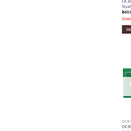
OCB K
Siyah
₺
60,
Stok
DE
OCB 
OCB 