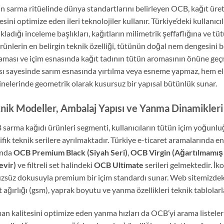
n sarma ritüelinde dünya standartlarını belirleyen OCB, kağıt ür
tesini optimize eden ileri teknolojiler kullanır. Türkiye’deki kullan
tıkladığı inceleme başlıkları, kağıtların milimetrik şeffaflığına ve
rünlerin en belirgin teknik özelliği, tütünün doğal nem dengesini
aması ve içim esnasında kağıt tadının tütün aromasının önüne geçme
sı sayesinde sarım esnasında yırtılma veya esneme yapmaz, hem 
nelerinde geometrik olarak kusursuz bir yapısal bütünlük sunar.
nik Modeller, Ambalaj Yapısı ve Yanma Dinamikleri
sarma kağıdı ürünleri segmenti, kullanıcıların tütün içim yoğunlu
ifik teknik serilere ayrılmaktadır. Türkiye e-ticaret aramalarında e
ında
OCB Premium Black (Siyah Seri)
,
OCB Virgin (Ağartılmamış
evir)
ve filtreli set halindeki
OCB Ultimate
serileri gelmektedir. İko
zsüz dokusuyla premium bir içim standardı sunar. Web sitemizdeki
t ağırlığı (gsm), yaprak boyutu ve yanma özellikleri teknik tablolarla
n kalitesini optimize eden yanma hızları da OCB’yi arama listele