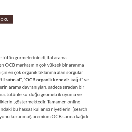
 OKU
e tütün gurmelerinin dijital arama
 eden OCB markasının çok yüksek bir aranma
çin en çok organik tıklanma alan sorgular
li satın al”
,
“OCB organik kenevir kağıt”
ve
rin arama davranışları, sadece sıradan bir
ızına, tütünle kurduğu geometrik uyuma ve
diklerini göstermektedir. Tamamen online
aki bu hassas kullanıcı niyetlerini (search
ndisyonu korunmuş premium OCB sarma kağıdı