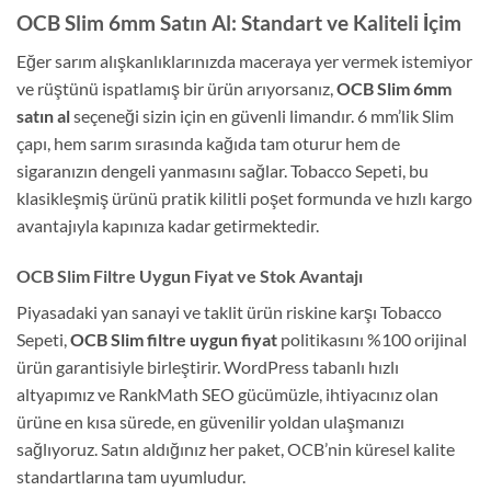
OCB Slim 6mm Satın Al: Standart ve Kaliteli İçim
Eğer sarım alışkanlıklarınızda maceraya yer vermek istemiyor
ve rüştünü ispatlamış bir ürün arıyorsanız,
OCB Slim 6mm
satın al
seçeneği sizin için en güvenli limandır. 6 mm’lik Slim
çapı, hem sarım sırasında kağıda tam oturur hem de
sigaranızın dengeli yanmasını sağlar. Tobacco Sepeti, bu
klasikleşmiş ürünü pratik kilitli poşet formunda ve hızlı kargo
avantajıyla kapınıza kadar getirmektedir.
OCB Slim Filtre Uygun Fiyat ve Stok Avantajı
Piyasadaki yan sanayi ve taklit ürün riskine karşı Tobacco
Sepeti,
OCB Slim filtre uygun fiyat
politikasını %100 orijinal
ürün garantisiyle birleştirir. WordPress tabanlı hızlı
altyapımız ve RankMath SEO gücümüzle, ihtiyacınız olan
ürüne en kısa sürede, en güvenilir yoldan ulaşmanızı
sağlıyoruz. Satın aldığınız her paket, OCB’nin küresel kalite
standartlarına tam uyumludur.