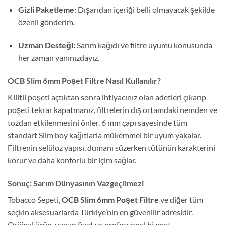
Gizli Paketleme:
Dışarıdan içeriği belli olmayacak şekilde
özenli gönderim.
Uzman Desteği:
Sarım kağıdı ve filtre uyumu konusunda
her zaman yanınızdayız.
OCB Slim 6mm Poşet Filtre Nasıl Kullanılır?
Kilitli poşeti açtıktan sonra ihtiyacınız olan adetleri çıkarıp
poşeti tekrar kapatmanız, filtrelerin dış ortamdaki nemden ve
tozdan etkilenmesini önler. 6 mm çapı sayesinde tüm
standart Slim boy kağıtlarla mükemmel bir uyum yakalar.
Filtrenin selüloz yapısı, dumanı süzerken tütünün karakterini
korur ve daha konforlu bir içim sağlar.
Sonuç: Sarım Dünyasının Vazgeçilmezi
Tobacco Sepeti,
OCB Slim 6mm Poşet Filtre
ve diğer tüm
seçkin aksesuarlarda Türkiye’nin en güvenilir adresidir.
Orijinal ürün, uygun fiyat ve profesyonel hizmet