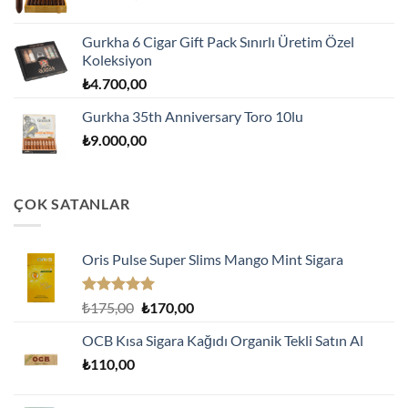
Gurkha 6 Cigar Gift Pack Sınırlı Üretim Özel
Koleksiyon
₺
4.700,00
Gurkha 35th Anniversary Toro 10lu
₺
9.000,00
ÇOK SATANLAR
Oris Pulse Super Slims Mango Mint Sigara
5 üzerinden
Orijinal
Şu
₺
175,00
₺
170,00
5.00
oy
fiyat:
andaki
aldı
OCB Kısa Sigara Kağıdı Organik Tekli Satın Al
₺175,00.
fiyat:
₺
110,00
₺170,00.