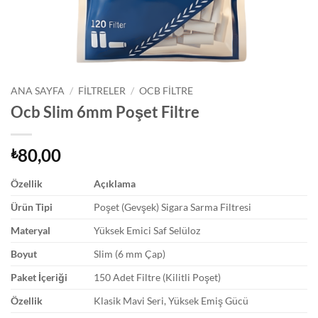
ANA SAYFA
/
FILTRELER
/
OCB FILTRE
Ocb Slim 6mm Poşet Filtre
80,00
₺
Özellik
Açıklama
Ürün Tipi
Poşet (Gevşek) Sigara Sarma Filtresi
Materyal
Yüksek Emici Saf Selüloz
Boyut
Slim (6 mm Çap)
Paket İçeriği
150 Adet Filtre (Kilitli Poşet)
Özellik
Klasik Mavi Seri, Yüksek Emiş Gücü