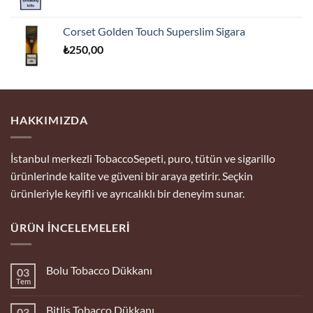
Corset Golden Touch Superslim Sigara
₺
250,00
HAKKIMIZDA
İstanbul merkezli TobaccoSepeti, puro, tütün ve sigarillo
ürünlerinde kalite ve güveni bir araya getirir. Seçkin
ürünleriyle keyifli ve ayrıcalıklı bir deneyim sunar.
ÜRÜN İNCELEMELERI
Bolu Tobacco Dükkanı
03
Tem
Yorum
yok
Bolu
Bitlis Tobacco Dükkanı
03
Tobacco