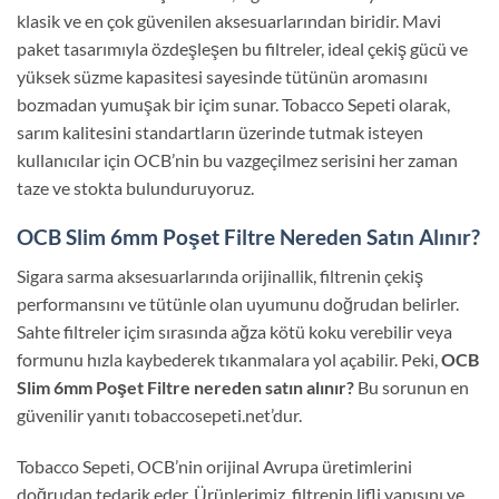
klasik ve en çok güvenilen aksesuarlarından biridir. Mavi
paket tasarımıyla özdeşleşen bu filtreler, ideal çekiş gücü ve
yüksek süzme kapasitesi sayesinde tütünün aromasını
bozmadan yumuşak bir içim sunar. Tobacco Sepeti olarak,
sarım kalitesini standartların üzerinde tutmak isteyen
kullanıcılar için OCB’nin bu vazgeçilmez serisini her zaman
taze ve stokta bulunduruyoruz.
OCB Slim 6mm Poşet Filtre Nereden Satın Alınır?
Sigara sarma aksesuarlarında orijinallik, filtrenin çekiş
performansını ve tütünle olan uyumunu doğrudan belirler.
Sahte filtreler içim sırasında ağza kötü koku verebilir veya
formunu hızla kaybederek tıkanmalara yol açabilir. Peki,
OCB
Slim 6mm Poşet Filtre nereden satın alınır?
Bu sorunun en
güvenilir yanıtı tobaccosepeti.net’dur.
Tobacco Sepeti, OCB’nin orijinal Avrupa üretimlerini
doğrudan tedarik eder. Ürünlerimiz, filtrenin lifli yapısını ve