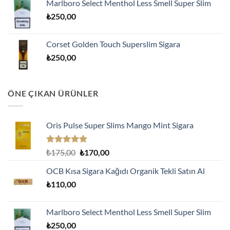
Marlboro Select Menthol Less Smell Super Slim
₺
250,00
Corset Golden Touch Superslim Sigara
₺
250,00
ÖNE ÇIKAN ÜRÜNLER
Oris Pulse Super Slims Mango Mint Sigara
5 üzerinden
Orijinal
Şu
₺
175,00
₺
170,00
5.00
oy
fiyat:
andaki
aldı
OCB Kısa Sigara Kağıdı Organik Tekli Satın Al
₺175,00.
fiyat:
₺
110,00
₺170,00.
Marlboro Select Menthol Less Smell Super Slim
₺
250,00