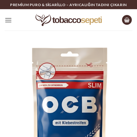
İçeriğe
PREMIUM PURO & SIGARILLO – AYRICALIĞIN TADINI ÇIKARIN
atla