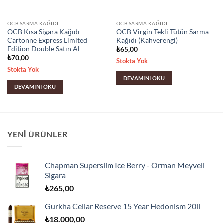
OCB SARMA KAĞIDI
OCB SARMA KAĞIDI
OCB Kısa Sigara Kağıdı
OCB Virgin Tekli Tütün Sarma
Cartonne Express Limited
Kağıdı (Kahverengi)
Edition Double Satın Al
₺
65,00
₺
70,00
Stokta Yok
Stokta Yok
DEVAMINI OKU
DEVAMINI OKU
YENI ÜRÜNLER
Chapman Superslim Ice Berry - Orman Meyveli
Sigara
₺
265,00
Gurkha Cellar Reserve 15 Year Hedonism 20li
₺
18.000,00