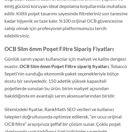
emiş gücünü koruyan ideal depolama koşullarında muhafaza
edilir. Kilitli poşet tasarımı sayesinde filtreleriniz son tanesine
kadar hijyenik ve taze kalır. %100 orijinal OCB güvencesine
sahip olmak için profesyonel platformumuzu tercih
edebilirsiniz.
OCB Slim 6mm Poşet Filtre Sipariş Fiyatları
Günlük sarım yapan kullanıcılar için maliyet ve kalite dengesi
esastır.
OCB Slim 6mm Poşet Filtre sipariş fiyatları
, Tobacco
Sepeti’nin sunduğu ekonomik paket seçenekleriyle bütçe
dostu bir seviyededir. 150 adetlik yüksek kapasiteli
poşetlerde sunulan bu ürün, birim maliyet açısından
bakıldığında en avantajlı sarım aksesuarlarından biridir.
Sitemizdeki fiyatlar, RankMath SEO verileri ve kullanıcı
talepleri doğrultusunda optimize edilerek, “en ucuz orijinal
OCB filtre” arayışınıza şeffaf bir çözüm sunar. Çoklu poşet
alımlarında uyguladığımız özel indirimler sayesinde