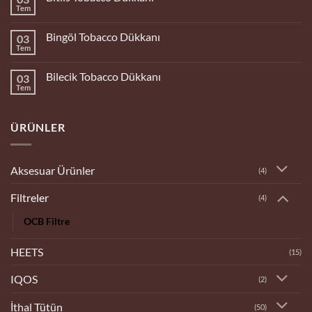
Dükkanı
Tem
Yorum
yok
Bitlis
Bingöl Tobacco Dükkanı
03
Tobacco
Dükkanı
Tem
Yorum
yok
Bingöl
Bilecik Tobacco Dükkanı
03
Tobacco
Dükkanı
Tem
Yorum
yok
Bilecik
Tobacco
ÜRÜNLER
Dükkanı
Aksesuar Ürünler
(4)
Filtreler
(4)
OCB Filtre
HEETS
(15)
IQOS
(2)
İthal Tütün
(50)