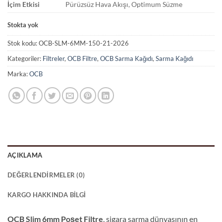
İçim Etkisi
Pürüzsüz Hava Akışı, Optimum Süzme
Stokta yok
Stok kodu:
OCB-SLM-6MM-150-21-2026
Kategoriler:
Filtreler
,
OCB Filtre
,
OCB Sarma Kağıdı
,
Sarma Kağıdı
Marka:
OCB
AÇIKLAMA
DEĞERLENDIRMELER (0)
KARGO HAKKINDA BILGI
OCB Slim 6mm Poşet Filtre
, sigara sarma dünyasının en