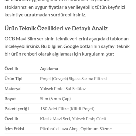
stoklarınızı en uygun fiyatlarla yenileyebilir, tütün keyfinizi
kesintiye uğratmadan sürdürebilirsiniz.
Ürün Teknik Özellikleri ve Detaylı Analiz
OCB Mavi Slim serisinin teknik verilerini aşağıdaki tablodan
inceleyebilirsiniz. Bu bilgiler, Google botlarının sayfayı teknik
bir ürün rehberi olarak algılaması için kurgulanmıştır:
Özellik
Açıklama
Ürün Tipi
Poşet (Gevşek) Sigara Sarma Filtresi
Materyal
Yüksek Emici Saf Selüloz
Boyut
Slim (6 mm Çap)
Paket İçeriği
150 Adet Filtre (Kilitli Poşet)
Özellik
Klasik Mavi Seri, Yüksek Emiş Gücü
İçim Etkisi
Pürüzsüz Hava Akışı, Optimum Süzme