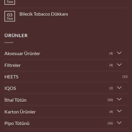
Dükkanı
Tem
Yorum
yok
Bingöl
Bilecik Tobacco Dükkanı
03
Tobacco
Dükkanı
Tem
Yorum
yok
Bilecik
Tobacco
ÜRÜNLER
Dükkanı
Aksesuar Ürünler
(4)
Filtreler
(4)
HEETS
(15)
IQOS
(2)
İthal Tütün
(50)
Karton Ürünler
(4)
Pipo Tütünü
(16)