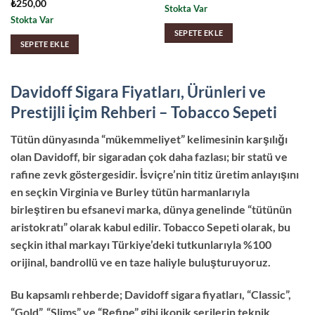
₺
250,00
Stokta Var
Stokta Var
SEPETE EKLE
SEPETE EKLE
Davidoff Sigara Fiyatları, Ürünleri ve
Prestijli İçim Rehberi – Tobacco Sepeti
Tütün dünyasında “mükemmeliyet” kelimesinin karşılığı
olan Davidoff, bir sigaradan çok daha fazlası; bir statü ve
rafine zevk göstergesidir. İsviçre’nin titiz üretim anlayışını
en seçkin Virginia ve Burley tütün harmanlarıyla
birleştiren bu efsanevi marka, dünya genelinde “tütünün
aristokratı” olarak kabul edilir. Tobacco Sepeti olarak, bu
seçkin ithal markayı Türkiye’deki tutkunlarıyla %100
orijinal, bandrollü ve en taze haliyle buluşturuyoruz.
Bu kapsamlı rehberde; Davidoff sigara fiyatları, “Classic”,
“Gold”, “Slims” ve “Refine” gibi ikonik serilerin teknik