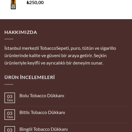
₺
250,00
HAKKIMIZDA
İstanbul merkezli TobaccoSepeti, puro, tütün ve sigarillo
ürünlerinde kalite ve güveni bir araya getirir. Seçkin
ürünleriyle keyifli ve ayrıcalıklı bir deneyim sunar.
ÜRÜN İNCELEMELERI
Bolu Tobacco Dükkanı
03
Tem
Yorum
yok
Bolu
Bitlis Tobacco Dükkanı
03
Tobacco
Dükkanı
Tem
Yorum
yok
Bitlis
Bingöl Tobacco Dükkanı
03
Tobacco