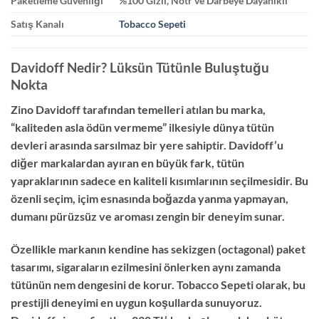
Paketleme Güvenliği
%100 Gizli, Nötr ve Darbeye Dayanıklı
Satış Kanalı
Tobacco Sepeti
Davidoff Nedir? Lüksün Tütünle Buluştuğu
Nokta
Zino Davidoff tarafından temelleri atılan bu marka,
“kaliteden asla ödün vermeme” ilkesiyle dünya tütün
devleri arasında sarsılmaz bir yere sahiptir. Davidoff’u
diğer markalardan ayıran en büyük fark, tütün
yapraklarının sadece en kaliteli kısımlarının seçilmesidir. Bu
özenli seçim, içim esnasında boğazda yanma yapmayan,
dumanı pürüzsüz ve aroması zengin bir deneyim sunar.
Özellikle markanın kendine has sekizgen (octagonal) paket
tasarımı, sigaraların ezilmesini önlerken aynı zamanda
tütünün nem dengesini de korur. Tobacco Sepeti olarak, bu
prestijli deneyimi en uygun koşullarda sunuyoruz.