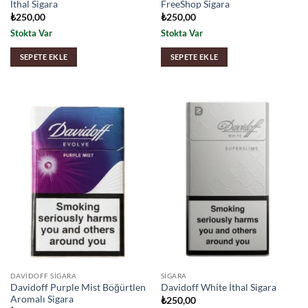
İthal Sigara
FreeShop Sigara
₺
250,00
₺
250,00
Stokta Var
Stokta Var
SEPETE EKLE
SEPETE EKLE
DAVIDOFF SIGARA
SIGARA
Davidoff Purple Mist Böğürtlen
Davidoff White İthal Sigara
Aromalı Sigara
₺
250,00