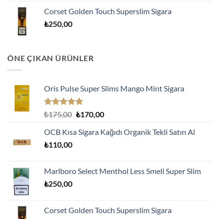
Corset Golden Touch Superslim Sigara
₺
250,00
ÖNE ÇIKAN ÜRÜNLER
Oris Pulse Super Slims Mango Mint Sigara
5 üzerinden
Orijinal
Şu
₺
175,00
₺
170,00
5.00
oy
fiyat:
andaki
aldı
OCB Kısa Sigara Kağıdı Organik Tekli Satın Al
₺175,00.
fiyat:
₺
110,00
₺170,00.
Marlboro Select Menthol Less Smell Super Slim
₺
250,00
Corset Golden Touch Superslim Sigara