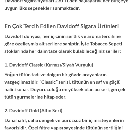
Davidoff sigara fiyatları 230 TL’den başlayarak her bütçeye
uygun lüks seçenekler sunmaktadır.
En Çok Tercih Edilen Davidoff Sigara Ürünleri
Davidoff dünyası, her içicinin sertlik ve aroma tercihine
göre özelleşmiş alt serilere sahiptir. İşte Tobacco Sepeti
stoklarında her daim taze olarak bulabileceğiniz seriler:
1. Davidoff Classic (Kırmızı/Siyah Vurgulu)
Yoğun tütün tadı ve dolgun bir gövde arayanların
vazgeçilmezidir. “Classic” serisi, tütünün en saf ve güçlü
halini sunar. Doyuruculuğu en yüksek olan bu seri, gerçek
tütün gurmelerine hitap eder.
2. Davidoff Gold (Altın Seri)
Daha hafif, daha dengeli ve pürüzsüz bir içim isteyenlerin
favorisidir. Özel filtre yapısı sayesinde tütünün sertliğini