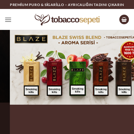
İçeriğe
PREMIUM PURO & SIGARILLO – AYRICALIĞIN TADINI ÇIKARIN
atla