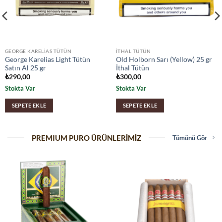
GEORGE KARELIAS TÜTÜN
İTHAL TÜTÜN
George Karelias Light Tütün
Old Holborn Sarı (Yellow) 25 gr
Satın Al 25 gr
İthal Tütün
₺
290,00
₺
300,00
Stokta Var
Stokta Var
SEPETE EKLE
SEPETE EKLE
PREMIUM PURO ÜRÜNLERİMİZ
Tümünü Gör