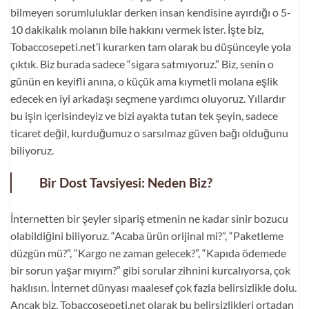
bilmeyen sorumluluklar derken insan kendisine ayırdığı o 5-
10 dakikalık molanın bile hakkını vermek ister. İşte biz,
Tobaccosepeti.net’i kurarken tam olarak bu düşünceyle yola
çıktık. Biz burada sadece “sigara satmıyoruz.” Biz, senin o
günün en keyifli anına, o küçük ama kıymetli molana eşlik
edecek en iyi arkadaşı seçmene yardımcı oluyoruz. Yıllardır
bu işin içerisindeyiz ve bizi ayakta tutan tek şeyin, sadece
ticaret değil, kurduğumuz o sarsılmaz güven bağı olduğunu
biliyoruz.
Bir Dost Tavsiyesi: Neden Biz?
İnternetten bir şeyler sipariş etmenin ne kadar sinir bozucu
olabildiğini biliyoruz. “Acaba ürün orijinal mi?”, “Paketleme
düzgün mü?”, “Kargo ne zaman gelecek?”, “Kapıda ödemede
bir sorun yaşar mıyım?” gibi sorular zihnini kurcalıyorsa, çok
haklısın. İnternet dünyası maalesef çok fazla belirsizlikle dolu.
Ancak biz, Tobaccosepeti.net olarak bu belirsizlikleri ortadan