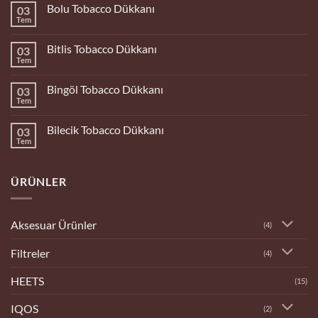
Bolu Tobacco Dükkanı
03
Tem
Yorum
yok
Bolu
Bitlis Tobacco Dükkanı
03
Tobacco
Dükkanı
Tem
Yorum
yok
Bitlis
Bingöl Tobacco Dükkanı
03
Tobacco
Dükkanı
Tem
Yorum
yok
Bingöl
Bilecik Tobacco Dükkanı
03
Tobacco
Dükkanı
Tem
Yorum
yok
Bilecik
Tobacco
ÜRÜNLER
Dükkanı
Aksesuar Ürünler
(4)
Filtreler
(4)
HEETS
(15)
IQOS
(2)