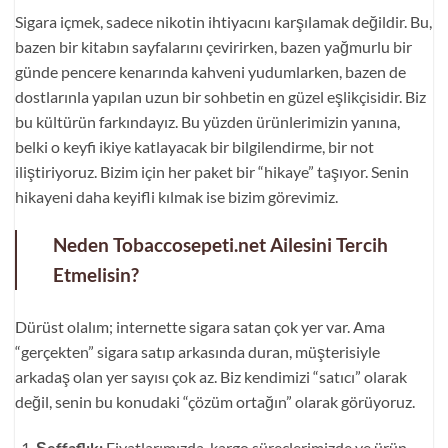
Sigara içmek, sadece nikotin ihtiyacını karşılamak değildir. Bu,
bazen bir kitabın sayfalarını çevirirken, bazen yağmurlu bir
günde pencere kenarında kahveni yudumlarken, bazen de
dostlarınla yapılan uzun bir sohbetin en güzel eşlikçisidir. Biz
bu kültürün farkındayız. Bu yüzden ürünlerimizin yanına,
belki o keyfi ikiye katlayacak bir bilgilendirme, bir not
iliştiriyoruz. Bizim için her paket bir “hikaye” taşıyor. Senin
hikayeni daha keyifli kılmak ise bizim görevimiz.
Neden Tobaccosepeti.net Ailesini Tercih
Etmelisin?
Dürüst olalım; internette sigara satan çok yer var. Ama
“gerçekten” sigara satıp arkasında duran, müşterisiyle
arkadaş olan yer sayısı çok az. Biz kendimizi “satıcı” olarak
değil, senin bu konudaki “çözüm ortağın” olarak görüyoruz.
Şeffaflık:
Fiyatlarımızda, kargo süreçlerimizde ve ürün