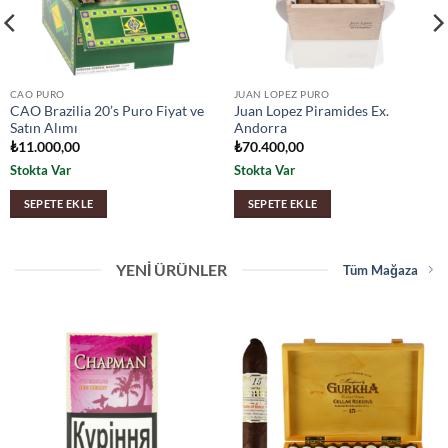
CAO PURO
JUAN LOPEZ PURO
CAO Brazilia 20’s Puro Fiyat ve
Juan Lopez Piramides Ex.
Satın Alımı
Andorra
₺
11.000,00
₺
70.400,00
Stokta Var
Stokta Var
SEPETE EKLE
SEPETE EKLE
YENI ÜRÜNLER
Tüm Mağaza