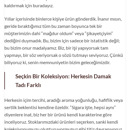
kaldırmak için buradayız.
Yıllar içerisinde binlerce kişiye ürün gönderdik. İnanır mısın,
geride bıraktığımız tüm bu zaman boyunca tek bir
müşterimizin dahi “mağdur oldum” veya “şikayetçiyim”
dediğini duymadık. Bu, bizim için sadece bir istatistik değil;
bu bizim onur madalyamız. Biz, bir işi yapıyorsak tam
yapmayı, bir söz veriyorsak o sözü tutmayı seviyoruz. Çünkü
biliyoruz ki, senin memnuniyetin bizim geleceğimizdir.
Seçkin Bir Koleksiyon: Herkesin Damak
Tadı Farklı
Herkesin içim tercihi, aradığı aroma yoğunluğu, hafiflik veya
sertlik beklentisi kendine özeldir. “Sigara işte, hepsi aynı”
diyenlere inat, biz her bir ürünü kendi karakterine göre
inceliyoruz. Stoklarımızdaki ürünleri seçerken, sanki kendi
koleksiyonumuzu oluşturuyormuşuz gibi titiz davranıyoruz.