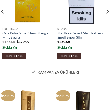
ORIS SIGARA
SIGARA
Oris Pulse Super Slims Mango
Marlboro Select Menthol Less
Mint Sigara
Smell Super Slim
Orijinal
Şu
₺
175,00
₺
170,00
₺
250,00
fiyat:
andaki
Stokta Var
Stokta Var
₺175,00.
fiyat:
₺170,00.
SEPETE EKLE
SEPETE EKLE
KAMPANYA ÜRÜNLERİ
İndirim!
İndirim!