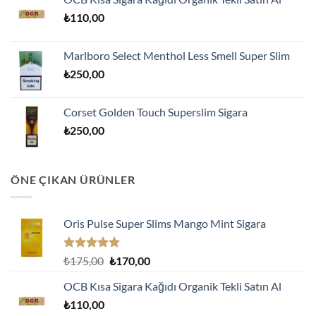
₺175,00.
fiyat:
₺
110,00
₺170,00.
Marlboro Select Menthol Less Smell Super Slim
₺
250,00
Corset Golden Touch Superslim Sigara
₺
250,00
ÖNE ÇIKAN ÜRÜNLER
Oris Pulse Super Slims Mango Mint Sigara
5 üzerinden
Orijinal
Şu
₺
175,00
₺
170,00
5.00
oy
fiyat:
andaki
aldı
OCB Kısa Sigara Kağıdı Organik Tekli Satın Al
₺175,00.
fiyat:
₺
110,00
₺170,00.