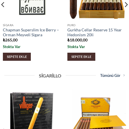
SIGARA
PURO
Chapman Superslim Ice Berry –
Gurkha Cellar Reserve 15 Year
Orman Meyveli Sigara
Hedonism 20li
₺
265,00
₺
18.000,00
Stokta Var
Stokta Var
SEPETE EKLE
SEPETE EKLE
SIGARILLO
Tümünü Gör