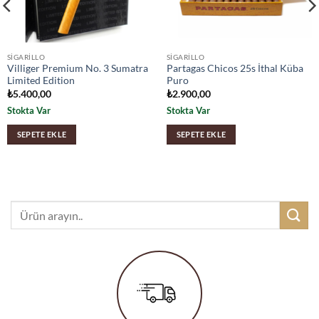
SIGARILLO
SIGARILLO
Villiger Premium No. 3 Sumatra
Partagas Chicos 25s İthal Küba
Limited Edition
Puro
₺
5.400,00
₺
2.900,00
Stokta Var
Stokta Var
SEPETE EKLE
SEPETE EKLE
Ara: