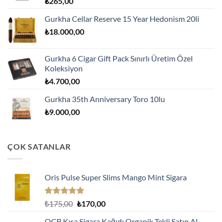
₺
265,00
Gurkha Cellar Reserve 15 Year Hedonism 20li
₺
18.000,00
Gurkha 6 Cigar Gift Pack Sınırlı Üretim Özel
Koleksiyon
₺
4.700,00
Gurkha 35th Anniversary Toro 10lu
₺
9.000,00
ÇOK SATANLAR
Oris Pulse Super Slims Mango Mint Sigara
5 üzerinden
Orijinal
Şu
₺
175,00
₺
170,00
5.00
oy
fiyat:
andaki
aldı
OCB Kısa Sigara Kağıdı Organik Tekli Satın Al