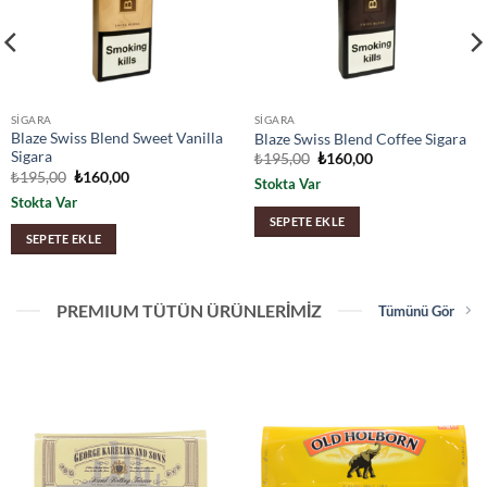
SIGARA
SIGARA
Blaze Swiss Blend Sweet Vanilla
Blaze Swiss Blend Coffee Sigara
Sigara
Orijinal
Şu
₺
195,00
₺
160,00
fiyat:
andaki
Orijinal
Şu
₺
195,00
₺
160,00
Stokta Var
₺195,00.
fiyat:
fiyat:
andaki
₺160,00.
Stokta Var
₺195,00.
fiyat:
₺160,00.
SEPETE EKLE
SEPETE EKLE
PREMIUM TÜTÜN ÜRÜNLERİMİZ
Tümünü Gör