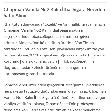
Chapman Vanilla No2 Kalın İthal Sigara Nereden
Satın Alınır
İthal tütün dünyasında “tazelik” ve “orijinallik” arayanlar için
Chapman Vanilla No2 Kalın İthal Sigara satın al
seçeneklerinde TobaccoSepeti tartışmasız en güvenilir
adrestir. Almanya’nın köklü tütün üreticisi Von Eicken
tarafından üretilen bu özel seri, piyasadaki birçok imitasyon
ürünün aksine, %100 orijinal ve doğru saklama koşullarında
korunmuş olarak kullanıcıya ulaşır. TobaccoSepeti’nin
doğrudan tedarik zinciri, ürünün nem dengesinin
korunmasını garanti altına alır.
TobaccoSepeti üzerinden gerçekleştireceğiniz alışverişlerde,
her paketin taptaze olduğundan emin olabilirsiniz. Chapman
Vanilla No2 Kalın İthal Sigara ürününün kendine has o yoğun
vanilya ve tütün kokusu, TobaccoSepeti’nin profesyonel
depolama koşulları sayesinde içim anına kadar mükemmel