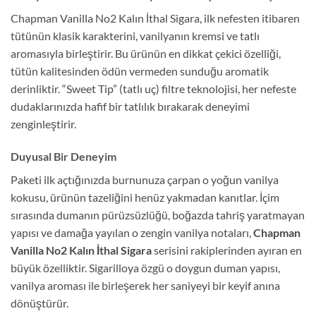
Chapman Vanilla No2 Kalın İthal Sigara, ilk nefesten itibaren
tütünün klasik karakterini, vanilyanın kremsi ve tatlı
aromasıyla birleştirir. Bu ürünün en dikkat çekici özelliği,
tütün kalitesinden ödün vermeden sunduğu aromatik
derinliktir. “Sweet Tip” (tatlı uç) filtre teknolojisi, her nefeste
dudaklarınızda hafif bir tatlılık bırakarak deneyimi
zenginleştirir.
Duyusal Bir Deneyim
Paketi ilk açtığınızda burnunuza çarpan o yoğun vanilya
kokusu, ürünün tazeliğini henüz yakmadan kanıtlar. İçim
sırasında dumanın pürüzsüzlüğü, boğazda tahriş yaratmayan
yapısı ve damağa yayılan o zengin vanilya notaları,
Chapman
Vanilla No2 Kalın İthal Sigara
serisini rakiplerinden ayıran en
büyük özelliktir. Sigarilloya özgü o doygun duman yapısı,
vanilya aroması ile birleşerek her saniyeyi bir keyif anına
dönüştürür.