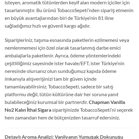
isteyen, aromatik tütünlerden keyif alan modern içiciler için
tasarlanmıştır. Bu ürünü TobaccoSepeti’nden sipariş etmenin
en büyük avantajlarından biri de Türkiye’nin 81 iline
sağladığımız hızlı ve güvenli kargo ağıdır.
Siparişleriniz, taşıma esnasında paketlerin ezilmemesi veya
nemlenmemesi için özel olarak tasarlanmış darbe emici
ambalajlarla paketlenir. Ayrıca, ödeme yöntemlerindeki
çeşitliliğimiz sayesinde ister havale/EFT, ister Türkiye’nin
neresinde olursanız olun sunduğumuz kapıda ödeme
imkanıyla alışverişinizi tam bir güven içinde
tamamlayabilirsiniz. TobaccoSepeti, sadece bir satış
platformu değil, tütün kültürüne dair her soruna yanıt
bulabileceğiniz kurumsal bir partnerdir.
Chapman Vanilla
No2 Kalın İthal Sigara
siparişinizde TobaccoSepeti’ni seçerek
hem zamandan hem de bütçenizden tasarruf edersiniz.
Detaylı Aroma Analizi: Vanilyanın Yumuşak Dokunuşu