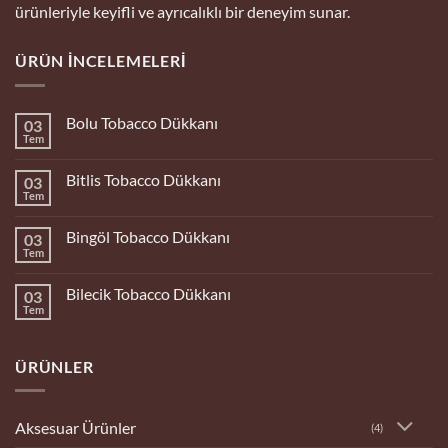
ürünleriyle keyifli ve ayrıcalıklı bir deneyim sunar.
ÜRÜN İNCELEMELERI
Bolu Tobacco Dükkanı
03
Tem
Yorum
yok
Bolu
Bitlis Tobacco Dükkanı
03
Tobacco
Dükkanı
Tem
Yorum
yok
Bitlis
Bingöl Tobacco Dükkanı
03
Tobacco
Dükkanı
Tem
Yorum
yok
Bingöl
Bilecik Tobacco Dükkanı
03
Tobacco
Dükkanı
Tem
Yorum
yok
Bilecik
Tobacco
ÜRÜNLER
Dükkanı
Aksesuar Ürünler
(4)