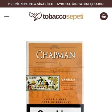
İçeriğe
PREMIUM PURO & SIGARILLO – AYRICALIĞIN TADINI ÇIKARIN
atla