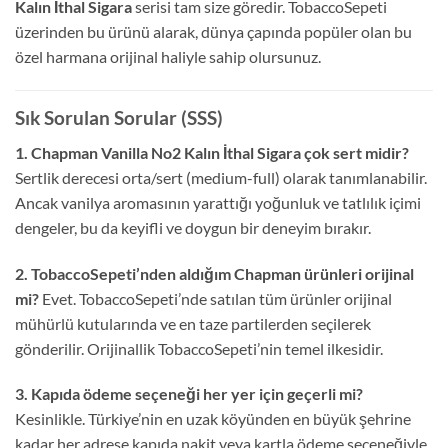
Kalın İthal Sigara
serisi tam size göredir. TobaccoSepeti
üzerinden bu ürünü alarak, dünya çapında popüler olan bu
özel harmana orijinal haliyle sahip olursunuz.
Sık Sorulan Sorular (SSS)
1. Chapman Vanilla No2 Kalın İthal Sigara çok sert midir?
Sertlik derecesi orta/sert (medium-full) olarak tanımlanabilir.
Ancak vanilya aromasının yarattığı yoğunluk ve tatlılık içimi
dengeler, bu da keyifli ve doygun bir deneyim bırakır.
2. TobaccoSepeti’nden aldığım Chapman ürünleri orijinal
mi?
Evet. TobaccoSepeti’nde satılan tüm ürünler orijinal
mühürlü kutularında ve en taze partilerden seçilerek
gönderilir. Orijinallik TobaccoSepeti’nin temel ilkesidir.
3. Kapıda ödeme seçeneği her yer için geçerli mi?
Kesinlikle. Türkiye’nin en uzak köyünden en büyük şehrine
kadar her adrese kapıda nakit veya kartla ödeme seçeneğiyle