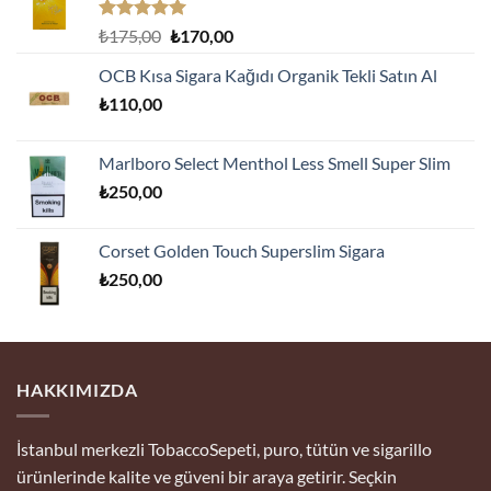
5 üzerinden
Orijinal
Şu
₺
175,00
₺
170,00
5.00
oy
fiyat:
andaki
aldı
OCB Kısa Sigara Kağıdı Organik Tekli Satın Al
₺175,00.
fiyat:
₺
110,00
₺170,00.
Marlboro Select Menthol Less Smell Super Slim
₺
250,00
Corset Golden Touch Superslim Sigara
₺
250,00
HAKKIMIZDA
İstanbul merkezli TobaccoSepeti, puro, tütün ve sigarillo
ürünlerinde kalite ve güveni bir araya getirir. Seçkin