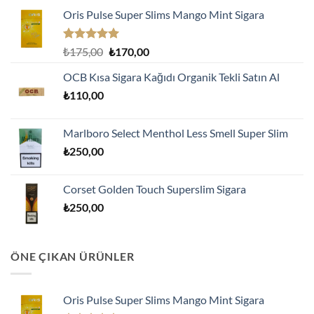
Oris Pulse Super Slims Mango Mint Sigara
5 üzerinden
Orijinal
Şu
₺
175,00
₺
170,00
5.00
oy
fiyat:
andaki
aldı
OCB Kısa Sigara Kağıdı Organik Tekli Satın Al
₺175,00.
fiyat:
₺
110,00
₺170,00.
Marlboro Select Menthol Less Smell Super Slim
₺
250,00
Corset Golden Touch Superslim Sigara
₺
250,00
ÖNE ÇIKAN ÜRÜNLER
Oris Pulse Super Slims Mango Mint Sigara