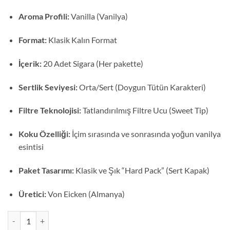
Aroma Profili:
Vanilla (Vanilya)
Format:
Klasik Kalın Format
İçerik:
20 Adet Sigara (Her pakette)
Sertlik Seviyesi:
Orta/Sert (Doygun Tütün Karakteri)
Filtre Teknolojisi:
Tatlandırılmış Filtre Ucu (Sweet Tip)
Koku Özelliği:
İçim sırasında ve sonrasında yoğun vanilya
esintisi
Paket Tasarımı:
Klasik ve Şık “Hard Pack” (Sert Kapak)
Üretici:
Von Eicken (Almanya)
Chapman Vanilla No2 Kalın İthal Sigara adet