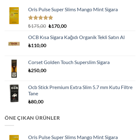
Oris Pulse Super Slims Mango Mint Sigara
5 üzerinden
Orijinal
Şu
₺
175,00
₺
170,00
5.00
oy
fiyat:
andaki
aldı
OCB Kısa Sigara Kağıdı Organik Tekli Satın Al
₺175,00.
fiyat:
₺
110,00
₺170,00.
Corset Golden Touch Superslim Sigara
₺
250,00
Ocb Stick Premium Extra Slim 5.7 mm Kutu Filtre
Tane
₺
80,00
ÖNE ÇIKAN ÜRÜNLER
Oris Pulse Super Slims Mango Mint Sigara