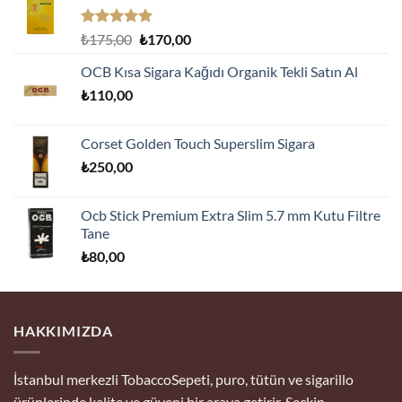
5 üzerinden
Orijinal
Şu
₺
175,00
₺
170,00
5.00
oy
fiyat:
andaki
aldı
OCB Kısa Sigara Kağıdı Organik Tekli Satın Al
₺175,00.
fiyat:
₺
110,00
₺170,00.
Corset Golden Touch Superslim Sigara
₺
250,00
Ocb Stick Premium Extra Slim 5.7 mm Kutu Filtre
Tane
₺
80,00
HAKKIMIZDA
İstanbul merkezli TobaccoSepeti, puro, tütün ve sigarillo
ürünlerinde kalite ve güveni bir araya getirir. Seçkin