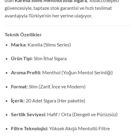
olan
Karelia Slims Menthol İthal Sigara
, TobaccoSepeti
güvencesiyle, taptaze stok garantisi ve hızlı teslimat
avantajıyla Türkiye’nin her yerine ulaşıyor.
Teknik Özellikler
Marka:
Karelia (Slims Series)
Ürün Tipi:
Slim İthal Sigara
Aroma Profili:
Menthol (Yoğun Mentol Serinliği)
Format:
Slim (Zarif, İnce ve Modern)
İçerik:
20 Adet Sigara (Her pakette)
Sertlik Seviyesi:
Hafif / Orta (Dengeli ve Pürüzsüz)
Filtre Teknolojisi:
Yüksek Akışlı Mentollü Filtre