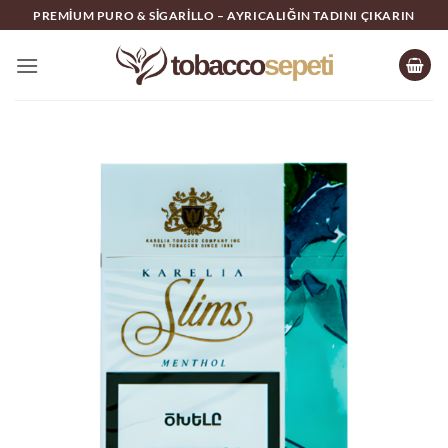
İçeriğe
PREMIUM PURO & SIGARILLO – AYRICALIĞIN TADINI ÇIKARIN
atla