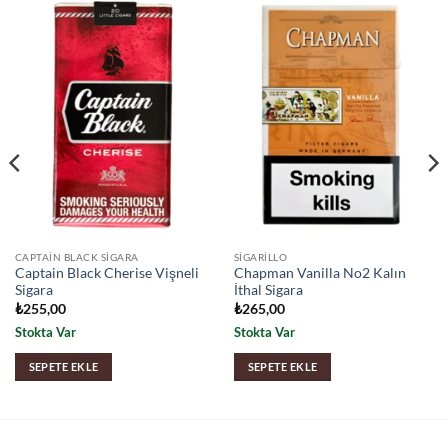
CAPTAIN BLACK SIGARA
SIGARILLO
Captain Black Cherise Vişneli
Chapman Vanilla No2 Kalın
Sigara
İthal Sigara
₺
255,00
₺
265,00
Stokta Var
Stokta Var
SEPETE EKLE
SEPETE EKLE