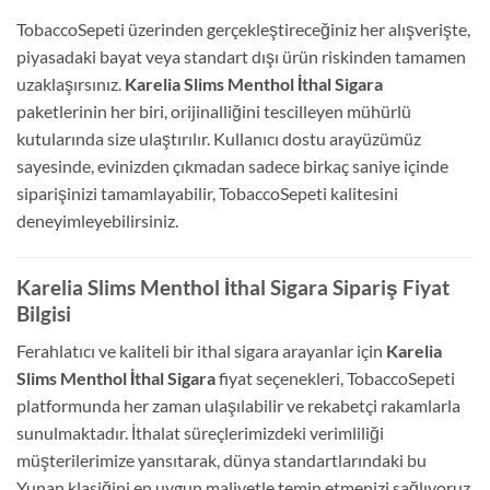
TobaccoSepeti üzerinden gerçekleştireceğiniz her alışverişte,
piyasadaki bayat veya standart dışı ürün riskinden tamamen
uzaklaşırsınız.
Karelia Slims Menthol İthal Sigara
paketlerinin her biri, orijinalliğini tescilleyen mühürlü
kutularında size ulaştırılır. Kullanıcı dostu arayüzümüz
sayesinde, evinizden çıkmadan sadece birkaç saniye içinde
siparişinizi tamamlayabilir, TobaccoSepeti kalitesini
deneyimleyebilirsiniz.
Karelia Slims Menthol İthal Sigara Sipariş Fiyat
Bilgisi
Ferahlatıcı ve kaliteli bir ithal sigara arayanlar için
Karelia
Slims Menthol İthal Sigara
fiyat seçenekleri, TobaccoSepeti
platformunda her zaman ulaşılabilir ve rekabetçi rakamlarla
sunulmaktadır. İthalat süreçlerimizdeki verimliliği
müşterilerimize yansıtarak, dünya standartlarındaki bu
Yunan klasiğini en uygun maliyetle temin etmenizi sağlıyoruz.