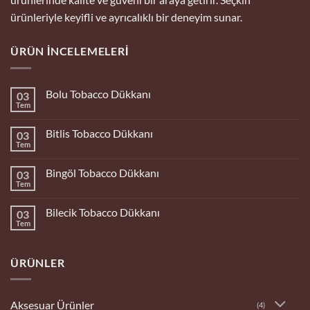
ürünleriyle keyifli ve ayrıcalıklı bir deneyim sunar.
ÜRÜN İNCELEMELERI
Bolu Tobacco Dükkanı
03
Tem
Yorum
yok
Bolu
Bitlis Tobacco Dükkanı
03
Tobacco
Dükkanı
Tem
Yorum
yok
Bitlis
Bingöl Tobacco Dükkanı
03
Tobacco
Dükkanı
Tem
Yorum
yok
Bingöl
Bilecik Tobacco Dükkanı
03
Tobacco
Dükkanı
Tem
Yorum
yok
Bilecik
Tobacco
ÜRÜNLER
Dükkanı
Aksesuar Ürünler
(4)