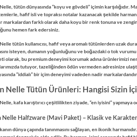
Nelle, tütün dünyasında “koyu ve gövdeli” içimin karşılığıdır. M
emlerle, hafif isli ve topraksı notalar kazanacak şekilde harmanl
r markalardan farklı olarak daha koyu bir renk tonuna ve zengin,
ğunu hemen fark edersiniz.
Nelle tütün kullanıcısı, hafif veya aromalı tütünlerden uzak dura
sını isteyen, dumanın yoğunluğunu ve boğazdaki o tok vurumu a
ti olarak, bu premium deneyimi korumak adına ürünlerimizi nem
larımızda tutuyor, tazeliğinden ödün vermeden adresinize ulaşt
asında “iddialı” bir içim deneyimi vadeden nadir markalardandır
n Nelle Tütün Ürünleri: Hangisi Sizin İç
Nelle, kafa karıştırıcı çeşitlilikten ziyade, “en iyisini” yapmaya 
 Nelle Halfzware (Mavi Paket) – Klasik ve Karakter
anın dünya çapında tanınmasını sağlayan, en ikonik harmanıdır.
mmel dengesiyle elde edilir. Bu harman, içimi esnasında hafif bi