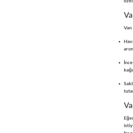
özel
Va
Van 
Hava
arom
İnce
kağı
Sakl
tuta
Va
Eğer
isti
bu e