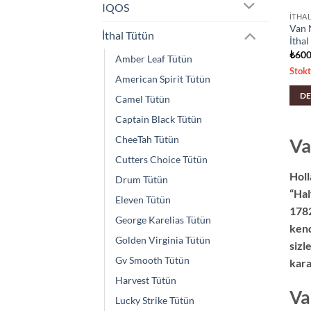
IQOS
İTHA
Van N
İthal Tütün
İthal
₺
600
Amber Leaf Tütün
Stok
American Spirit Tütün
DE
Camel Tütün
Captain Black Tütün
CheeTah Tütün
Va
Cutters Choice Tütün
Holl
Drum Tütün
“Hal
Eleven Tütün
1782
George Karelias Tütün
kend
Golden Virginia Tütün
sizl
Gv Smooth Tütün
kara
Harvest Tütün
Va
Lucky Strike Tütün