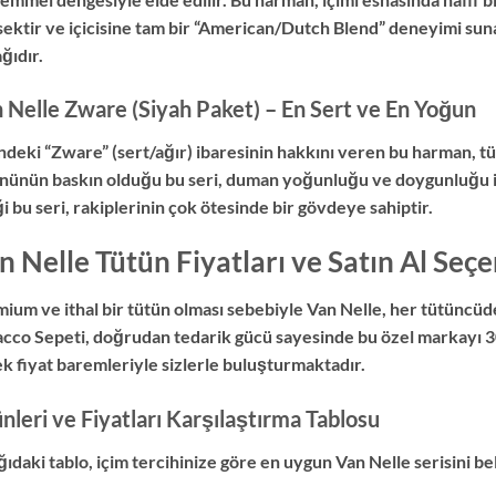
ektir ve içicisine tam bir “American/Dutch Blend” deneyimi sunar.
ğıdır.
 Nelle Zware (Siyah Paket) – En Sert ve En Yoğun
ndeki “Zware” (sert/ağır) ibaresinin hakkını veren bu harman, 
nünün baskın olduğu bu seri, duman yoğunluğu ve doygunluğu ile 
ği bu seri, rakiplerinin çok ötesinde bir gövdeye sahiptir.
n Nelle Tütün Fiyatları ve Satın Al Seçe
ium ve ithal bir tütün olması sebebiyle Van Nelle, her tütüncüd
cco Sepeti, doğrudan tedarik gücü sayesinde bu özel markayı 3
k fiyat baremleriyle sizlerle buluşturmaktadır.
nleri ve Fiyatları Karşılaştırma Tablosu
ıdaki tablo, içim tercihinize göre en uygun Van Nelle serisini be