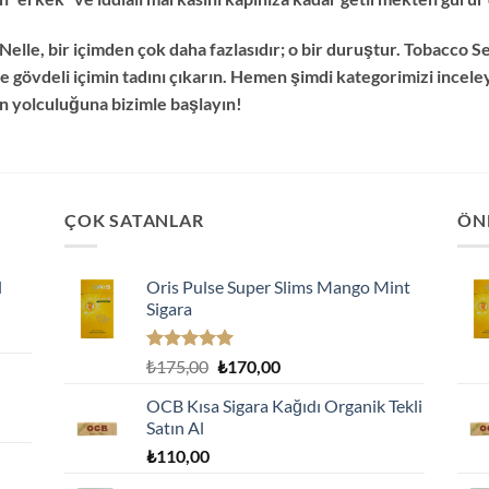
Nelle, bir içimden çok daha fazlasıdır; o bir duruştur. Tobacco S
 ve gövdeli içimin tadını çıkarın. Hemen şimdi kategorimizi incele
n yolculuğuna bizimle başlayın!
ÇOK SATANLAR
ÖN
l
Oris Pulse Super Slims Mango Mint
Sigara
5 üzerinden
Orijinal
Şu
₺
175,00
₺
170,00
5.00
oy
fiyat:
andaki
aldı
OCB Kısa Sigara Kağıdı Organik Tekli
₺175,00.
fiyat:
Satın Al
₺170,00.
₺
110,00