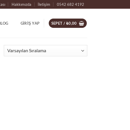
kası
Hakkımızda
İletişim
0542 682 4192
BLOG
GIRIŞ YAP
SEPET /
₺
0,00