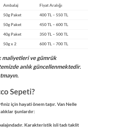
Ambalaj
Fiyat Aralığı
50g Paket
400 TL – 550 TL
50g Paket
450 TL – 600 TL
40g Paket
350 TL – 500 TL
50g x 2
600 TL – 700 TL
tik maliyetleri ve gümrük
temizde anlık güncellenmektedir.
utmayın.
co Sepeti?
finiz için hayati önem taşır. Van Nelle
alıklar şunlardır:
ajındadır. Karakteristik isli tadı taklit