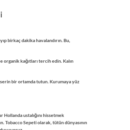
i
ıp birkaç dakika havalandırın. Bu,
ve organik kağıtları tercih edin. Kalın
, serin bir ortamda tutun. Kurumaya yüz
ur Hollanda ustalığını hissetmek
tın. Tobacco Sepeti olarak, tütün dünyasının
r duyuyoruz.