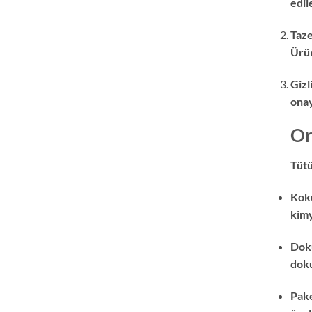
edil
Taze
Ürün
Gizl
onay
Or
Tütü
Koku
kimy
Doku
doku
Pake