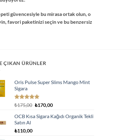
epeti güvencesiyle bu mirasa ortak olun, o
yin, favori paketinizi seçin ve bu benzersiz
E ÇIKAN ÜRÜNLER
Oris Pulse Super Slims Mango Mint
Sigara
5 üzerinden
Orijinal
Şu
₺
175,00
₺
170,00
5.00
oy
fiyat:
andaki
aldı
OCB Kısa Sigara Kağıdı Organik Tekli
₺175,00.
fiyat:
Satın Al
₺170,00.
₺
110,00