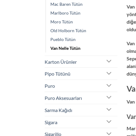
Mac Baren Tütün
Van 
Marlboro Tütün
yönt
diğe
Moro Tütün
oldu
Old Holborn Tütün
Pueblo Tütün
Van 
Van Nelle Tütün
olma
Sepe
Karton Ürünler
alan
düny
Pipo Tütünü
Puro
Va
Puro Aksesuarları
Van 
Sarma Kağıdı
Van
Sigara
Mark
Sigarillo
müke