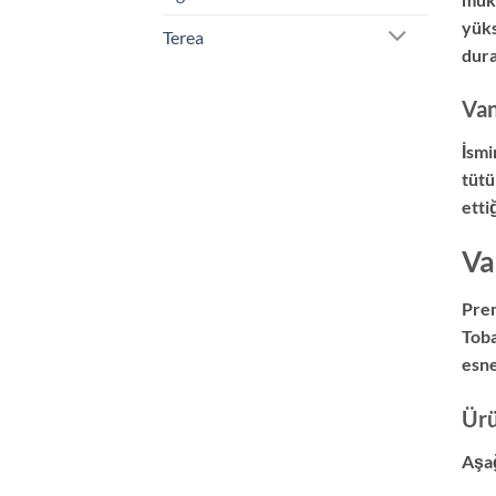
yüks
Terea
dura
Van
İsmi
tütü
etti
Va
Prem
Toba
esne
Ürü
Aşağ