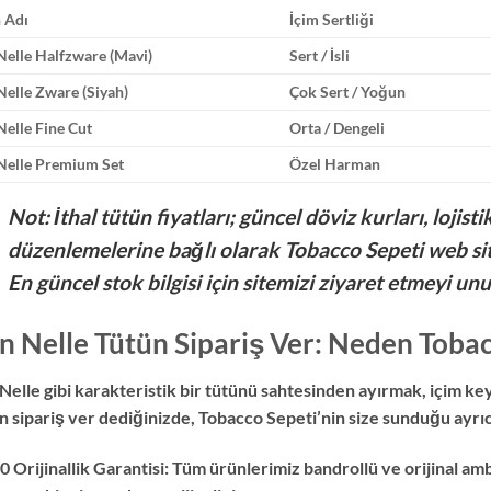
 Adı
İçim Sertliği
Nelle Halfzware (Mavi)
Sert / İsli
Nelle Zware (Siyah)
Çok Sert / Yoğun
Nelle Fine Cut
Orta / Dengeli
Nelle Premium Set
Özel Harman
Not: İthal tütün fiyatları; güncel döviz kurları, lojis
düzenlemelerine bağlı olarak Tobacco Sepeti web si
En güncel stok bilgisi için sitemizi ziyaret etmeyi un
n Nelle Tütün Sipariş Ver: Neden Tobac
Nelle gibi karakteristik bir tütünü sahtesinden ayırmak, içim key
n sipariş ver dediğinizde, Tobacco Sepeti’nin size sunduğu ayrıc
 Orijinallik Garantisi: Tüm ürünlerimiz bandrollü ve orijinal ambal