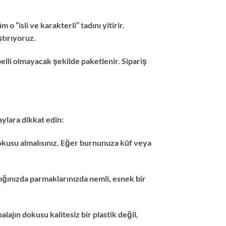
 “isli ve karakterli” tadını yitirir.
ştırıyoruz.
 belli olmayacak şekilde paketlenir. Sipariş
aylara dikkat edin:
 kokusu almalısınız. Eğer burnunuza küf veya
dığınızda parmaklarınızda nemli, esnek bir
alajın dokusu kalitesiz bir plastik değil,