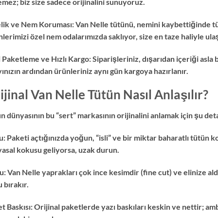
emez; biz size sadece orijinalini sunuyoruz.
lik ve Nem Koruması: Van Nelle tütünü, nemini kaybettiğinde tüm o
lerimizi özel nem odalarımızda saklıyor, size en taze haliyle ula
i Paketleme ve Hızlı Kargo: Siparişleriniz, dışarıdan içeriği asla
ınızın ardından ürünleriniz aynı gün kargoya hazırlanır.
ijinal Van Nelle Tütün Nasıl Anlaşılır?
n dünyasının bu “sert” markasının orijinalini anlamak için şu det
: Paketi açtığınızda yoğun, “isli” ve bir miktar baharatlı tütün
asal kokusu geliyorsa, uzak durun.
: Van Nelle yaprakları çok ince kesimdir (fine cut) ve elinize al
 bırakır.
t Baskısı: Orijinal paketlerde yazı baskıları keskin ve nettir; amb