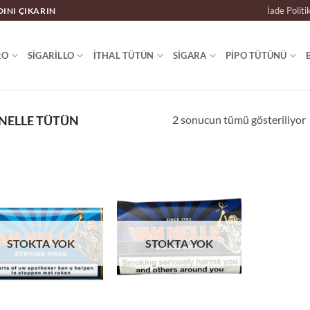
İade Politi
DINI ÇIKARIN
RO
SIGARILLO
İTHAL TÜTÜN
SIGARA
PIPO TÜTÜNÜ
2 sonucun tümü gösteriliyor
NELLE TÜTÜN
STOKTA YOK
STOKTA YOK