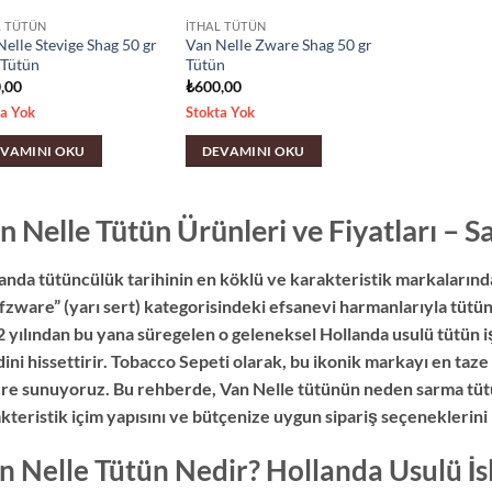
L TÜTÜN
İTHAL TÜTÜN
elle Stevige Shag 50 gr
Van Nelle Zware Shag 50 gr
 Tütün
Tütün
,00
₺
600,00
ta Yok
Stokta Yok
VAMINI OKU
DEVAMINI OKU
n Nelle Tütün Ürünleri ve Fiyatları – Sa
anda tütüncülük tarihinin en köklü ve karakteristik markalarından
fzware” (yarı sert) kategorisindeki efsanevi harmanlarıyla tütün 
 yılından bu yana süregelen o geleneksel Hollanda usulü tütün i
ini hissettirir. Tobacco Sepeti olarak, bu ikonik markayı en taze
ere sunuyoruz. Bu rehberde, Van Nelle tütünün neden sarma tüt
kteristik içim yapısını ve bütçenize uygun sipariş seçeneklerini
n Nelle Tütün Nedir? Hollanda Usulü İ