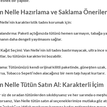
 esnek bir yapıdır.
n Nelle Hazırlama ve Saklama Öneriler
Nelle’nin karakteristik tadını korumak için:
landırma: Paketi açtığınızda tütünü hemen sarmayın, tabağa yay
anın daha dengeli yayılmasını sağlar.
 Kağıt Seçimi: Van Nelle’nin isli tadını bastırmayacak, ultra ince 
tlar, bu tütünün karakterini bozabilir.
ama: Tütününüzü kendi orijinal kilitli paketinde, güneşten uzak
rsa, Tobacco Sepeti’nden alacağınız bir nem taşı hayat kurtarır.
n Nelle Tütün Satın Al: Karakterli İçim
 siz de sıradan tütünlerden sıkıldıysanız ve her sarımda o meşh
yorsanız, Van Nelle tütün satın al seçeneklerimize mutlaka göz a
n “erkek” ve iddialı markasını kapınıza kadar getirmekten guru