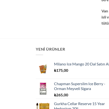
Van 
isli
tütü
YENI ÜRÜNLER
Milano Ice Mango 20 Dal Satın A
₺
175,00
Chapman Superslim Ice Berry -
Orman Meyveli Sigara
₺
265,00
Gurkha Cellar Reserve 15 Year
Hedonism 20li