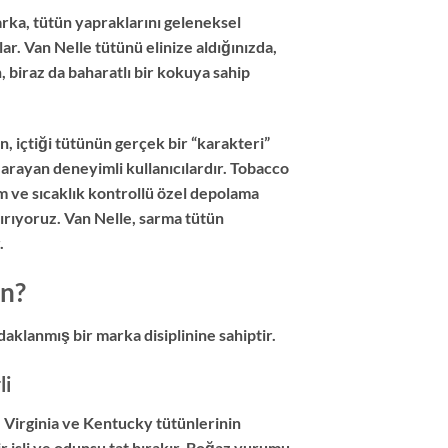
arka, tütün yapraklarını geleneksel
ar. Van Nelle tütünü elinize aldığınızda,
 biraz da baharatlı bir kokuya sahip
n, içtiği tütünün gerçek bir “karakteri”
rayan deneyimli kullanıcılardır. Tobacco
 ve sıcaklık kontrollü özel depolama
ırıyoruz. Van Nelle, sarma tütün
.
in?
odaklanmış bir marka disiplinine sahiptir.
li
 Virginia ve Kentucky tütünlerinin
r isli ve odunsu tat bırakır. Boğaz vurumu