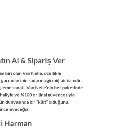
tın Al & Sipariş Ver
 biri olan Van Nelle, özellikle
gurmelerinin radarına girmiş bir isimdir.
şleme sanatı, Van Nelle’nin her paketinde
 haliyle ve %100 orijinal güvencesiyle
ün dünyasında bir “kült” olduğunu,
 inceleyeceğiz.
sli Harman