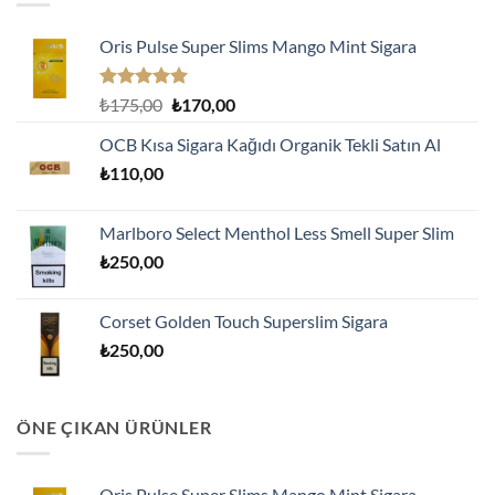
Oris Pulse Super Slims Mango Mint Sigara
5 üzerinden
Orijinal
Şu
₺
175,00
₺
170,00
5.00
oy
fiyat:
andaki
aldı
OCB Kısa Sigara Kağıdı Organik Tekli Satın Al
₺175,00.
fiyat:
₺
110,00
₺170,00.
Marlboro Select Menthol Less Smell Super Slim
₺
250,00
Corset Golden Touch Superslim Sigara
₺
250,00
ÖNE ÇIKAN ÜRÜNLER
Oris Pulse Super Slims Mango Mint Sigara