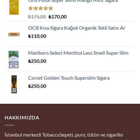
5 üzerinden
Orijinal
Şu
₺
175,00
₺
170,00
5.00
oy
fiyat:
andaki
aldı
OCB Kısa Sigara Kağıdı Organik Tekli Satın Al
₺175,00.
fiyat:
₺
110,00
₺170,00.
Marlboro Select Menthol Less Smell Super Slim
₺
250,00
Corset Golden Touch Superslim Sigara
₺
250,00
HAKKIMIZDA
İstanbul merkezli TobaccoSepeti, puro, tütün ve sigarillo