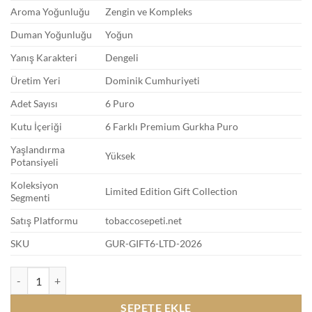
Aroma Yoğunluğu
Zengin ve Kompleks
Duman Yoğunluğu
Yoğun
Yanış Karakteri
Dengeli
Üretim Yeri
Dominik Cumhuriyeti
Adet Sayısı
6 Puro
Kutu İçeriği
6 Farklı Premium Gurkha Puro
Yaşlandırma
Yüksek
Potansiyeli
Koleksiyon
Limited Edition Gift Collection
Segmenti
Satış Platformu
tobaccosepeti.net
SKU
GUR-GIFT6-LTD-2026
Gurkha 6 Cigar Gift Pack Sınırlı Üretim Özel Koleksiyon adet
SEPETE EKLE