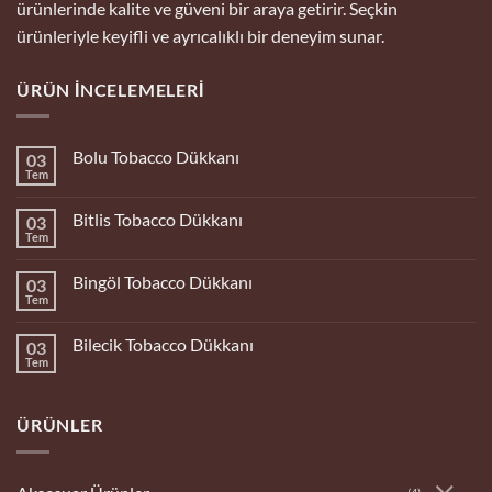
ürünlerinde kalite ve güveni bir araya getirir. Seçkin
ürünleriyle keyifli ve ayrıcalıklı bir deneyim sunar.
ÜRÜN İNCELEMELERI
Bolu Tobacco Dükkanı
03
Tem
Yorum
yok
Bolu
Bitlis Tobacco Dükkanı
03
Tobacco
Dükkanı
Tem
Yorum
yok
Bitlis
Bingöl Tobacco Dükkanı
03
Tobacco
Dükkanı
Tem
Yorum
yok
Bingöl
Bilecik Tobacco Dükkanı
03
Tobacco
Dükkanı
Tem
Yorum
yok
Bilecik
Tobacco
ÜRÜNLER
Dükkanı