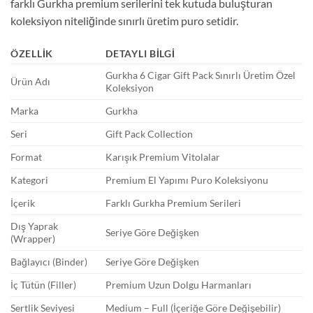
farklı Gurkha premium serilerini tek kutuda buluşturan
koleksiyon niteliğinde sınırlı üretim puro setidir.
ÖZELLIK
DETAYLI BILGI
Gurkha 6 Cigar Gift Pack Sınırlı Üretim Özel
Ürün Adı
Koleksiyon
Marka
Gurkha
Seri
Gift Pack Collection
Format
Karışık Premium Vitolalar
Kategori
Premium El Yapımı Puro Koleksiyonu
İçerik
Farklı Gurkha Premium Serileri
Dış Yaprak
Seriye Göre Değişken
(Wrapper)
Bağlayıcı (Binder)
Seriye Göre Değişken
İç Tütün (Filler)
Premium Uzun Dolgu Harmanları
Sertlik Seviyesi
Medium – Full (İçeriğe Göre Değişebilir)