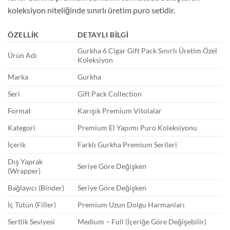
koleksiyon niteliğinde sınırlı üretim puro setidir.
ÖZELLIK
DETAYLI BILGI
Gurkha 6 Cigar Gift Pack Sınırlı Üretim Özel
Ürün Adı
Koleksiyon
Marka
Gurkha
Seri
Gift Pack Collection
Format
Karışık Premium Vitolalar
Kategori
Premium El Yapımı Puro Koleksiyonu
İçerik
Farklı Gurkha Premium Serileri
Dış Yaprak
Seriye Göre Değişken
(Wrapper)
Bağlayıcı (Binder)
Seriye Göre Değişken
İç Tütün (Filler)
Premium Uzun Dolgu Harmanları
Sertlik Seviyesi
Medium – Full (İçeriğe Göre Değişebilir)