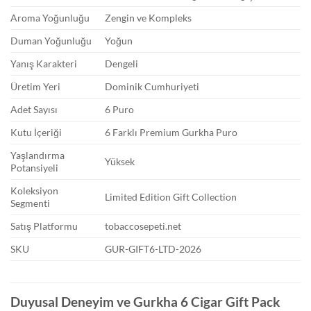
Aroma Yoğunluğu
Zengin ve Kompleks
Duman Yoğunluğu
Yoğun
Yanış Karakteri
Dengeli
Üretim Yeri
Dominik Cumhuriyeti
Adet Sayısı
6 Puro
Kutu İçeriği
6 Farklı Premium Gurkha Puro
Yaşlandırma
Yüksek
Potansiyeli
Koleksiyon
Limited Edition Gift Collection
Segmenti
Satış Platformu
tobaccosepeti.net
SKU
GUR-GIFT6-LTD-2026
Duyusal Deneyim ve Gurkha 6 Cigar Gift Pack