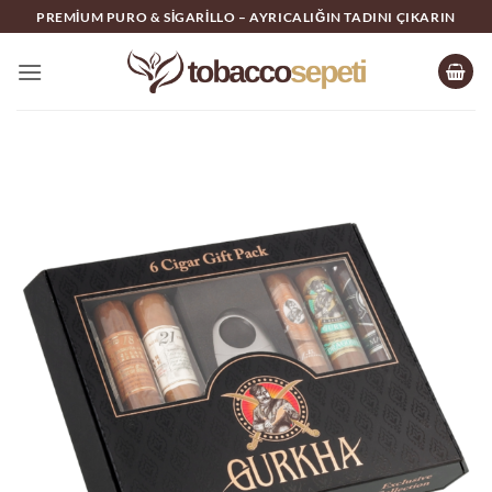
İçeriğe
PREMIUM PURO & SIGARILLO – AYRICALIĞIN TADINI ÇIKARIN
atla