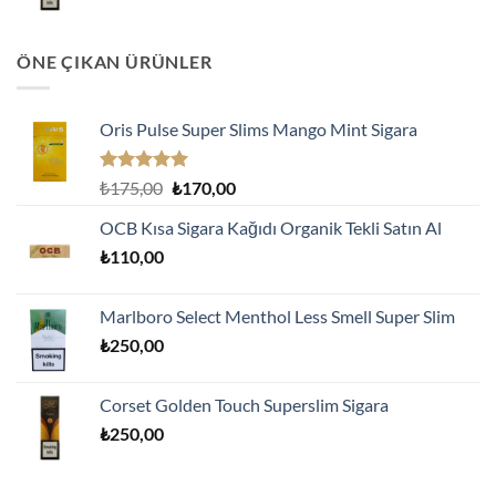
ÖNE ÇIKAN ÜRÜNLER
Oris Pulse Super Slims Mango Mint Sigara
5 üzerinden
Orijinal
Şu
₺
175,00
₺
170,00
5.00
oy
fiyat:
andaki
aldı
OCB Kısa Sigara Kağıdı Organik Tekli Satın Al
₺175,00.
fiyat:
₺
110,00
₺170,00.
Marlboro Select Menthol Less Smell Super Slim
₺
250,00
Corset Golden Touch Superslim Sigara
₺
250,00