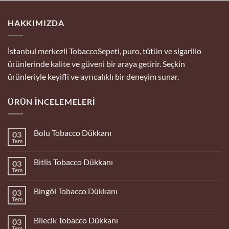
HAKKIMIZDA
İstanbul merkezli TobaccoSepeti, puro, tütün ve sigarillo
ürünlerinde kalite ve güveni bir araya getirir. Seçkin
ürünleriyle keyifli ve ayrıcalıklı bir deneyim sunar.
ÜRÜN İNCELEMELERI
Bolu Tobacco Dükkanı
03
Tem
Yorum
yok
Bolu
Bitlis Tobacco Dükkanı
03
Tobacco
Dükkanı
Tem
Yorum
yok
Bitlis
Bingöl Tobacco Dükkanı
03
Tobacco
Dükkanı
Tem
Yorum
yok
Bingöl
Bilecik Tobacco Dükkanı
03
Tobacco
Dükkanı
Tem