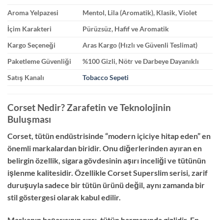
Aroma Yelpazesi
Mentol, Lila (Aromatik), Klasik, Violet
İçim Karakteri
Pürüzsüz, Hafif ve Aromatik
Kargo Seçeneği
Aras Kargo (Hızlı ve Güvenli Teslimat)
Paketleme Güvenliği
%100 Gizli, Nötr ve Darbeye Dayanıklı
Satış Kanalı
Tobacco Sepeti
Corset Nedir? Zarafetin ve Teknolojinin
Buluşması
Corset, tütün endüstrisinde “modern içiciye hitap eden” en
önemli markalardan biridir. Onu diğerlerinden ayıran en
belirgin özellik, sigara gövdesinin aşırı inceliği ve tütünün
işlenme kalitesidir. Özellikle Corset Superslim serisi, zarif
duruşuyla sadece bir tütün ürünü değil, aynı zamanda bir
stil göstergesi olarak kabul edilir.
Markanın başarısının sırrı, tütün harmanında gizlidir. En