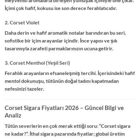
meyvemsi aromalarla birleşen yumuşak içimiyle öne çıkar.
İçimi çok hafif, kokusu ise son derece ferahlatıcıdır.
2. Corset Violet
Daha derin ve hafif aromatik notalar barındıran bu seri,
sofistike bir içim arayanlar içindir. İnce yapısı ve şık
tasarımıyla zarafeti parmaklarınızın ucuna getirir.
3. Corset Menthol (Yeşil Seri)
Ferahlık arayanların efsaneleşmiş tercihi. İçerisindeki hafif
mentol dokunuşu, tütünün doğal tadını kapatmadan
nefesinizi tazeler.
Corset Sigara Fiyatları 2026 – Güncel Bilgi ve
Analiz
Tütün severlerin en çok merak ettiği soru: “Corset sigara
ne kadar?”. İthal sigara pazarında fiyatlar; global üretim