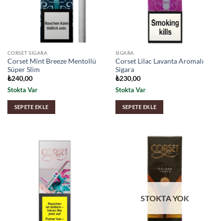
CORSET SIGARA
SIGARA
Corset Mint Breeze Mentollü
Corset Lilac Lavanta Aromalı
Süper Slim
Sigara
₺
240,00
₺
230,00
Stokta Var
Stokta Var
SEPETE EKLE
SEPETE EKLE
STOKTA YOK