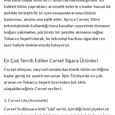
kaliteli tütün yaprakları, aromatik özlerle o kadar hassas bir
şekilde birleştirilir ki; içim esnasında aroma tütünü
bastırmaz, aksine ona eşlik eder. Ayrıca Corset, filtre
teknolojisinde kullandığı hava kanalları sayesinde dumanın
boğazı yakmadan, pürüzsüz bir şekilde akmasını sağlar.
Tobacco Sepeti olarak, bu teknoloji harikası sigaraları en
taze haliyle stoklarımızda tutuyoruz.
En Çok Tercih Edilen Corset Sigara Ürünleri
Corset dünyası, meyveli notalardan klasik tütün sertliğine
kadar geniş bir spektrum sunar. İşte Türkiye’de en çok
aranan ve Tobacco Sepeti üzerinden tek tıkla
ulaşabileceğiniz Corset serileri:
1. Corset Lila (Aromatik)
Corset’in dünyaca ünlü “Lila” serisi, içerdiği özel çiçeksi ve