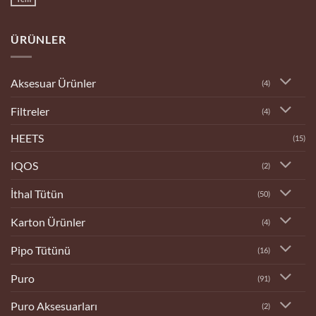
Yorum
yok
Bilecik
Tobacco
ÜRÜNLER
Dükkanı
Aksesuar Ürünler
(4)
Filtreler
(4)
HEETS
(15)
IQOS
(2)
İthal Tütün
(50)
Karton Ürünler
(4)
Pipo Tütünü
(16)
Puro
(91)
Puro Aksesuarları
(2)