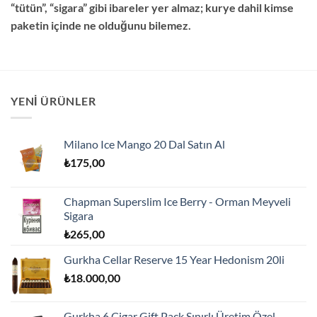
“tütün”, “sigara” gibi ibareler yer almaz; kurye dahil kimse
paketin içinde ne olduğunu bilemez.
YENI ÜRÜNLER
Milano Ice Mango 20 Dal Satın Al
₺
175,00
Chapman Superslim Ice Berry - Orman Meyveli
Sigara
₺
265,00
Gurkha Cellar Reserve 15 Year Hedonism 20li
₺
18.000,00
Gurkha 6 Cigar Gift Pack Sınırlı Üretim Özel