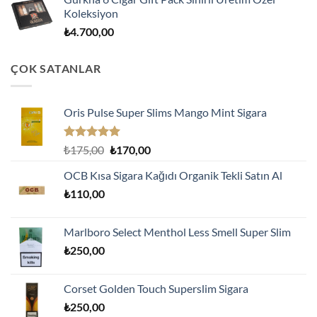
Koleksiyon
₺
4.700,00
ÇOK SATANLAR
Oris Pulse Super Slims Mango Mint Sigara
5 üzerinden
Orijinal
Şu
₺
175,00
₺
170,00
5.00
oy
fiyat:
andaki
aldı
OCB Kısa Sigara Kağıdı Organik Tekli Satın Al
₺175,00.
fiyat:
₺
110,00
₺170,00.
Marlboro Select Menthol Less Smell Super Slim
₺
250,00
Corset Golden Touch Superslim Sigara
₺
250,00