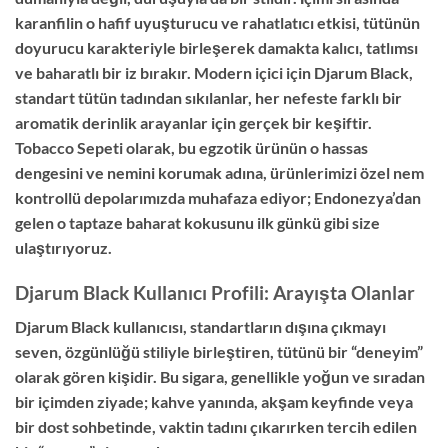
karanfilin o hafif uyuşturucu ve rahatlatıcı etkisi, tütünün
doyurucu karakteriyle birleşerek damakta kalıcı, tatlımsı
ve baharatlı bir iz bırakır. Modern içici için Djarum Black,
standart tütün tadından sıkılanlar, her nefeste farklı bir
aromatik derinlik arayanlar için gerçek bir keşiftir.
Tobacco Sepeti olarak, bu egzotik ürünün o hassas
dengesini ve nemini korumak adına, ürünlerimizi özel nem
kontrollü depolarımızda muhafaza ediyor; Endonezya’dan
gelen o taptaze baharat kokusunu ilk günkü gibi size
ulaştırıyoruz.
Djarum Black Kullanıcı Profili: Arayışta Olanlar
Djarum Black kullanıcısı, standartların dışına çıkmayı
seven, özgünlüğü stiliyle birleştiren, tütünü bir “deneyim”
olarak gören kişidir. Bu sigara, genellikle yoğun ve sıradan
bir içimden ziyade; kahve yanında, akşam keyfinde veya
bir dost sohbetinde, vaktin tadını çıkarırken tercih edilen