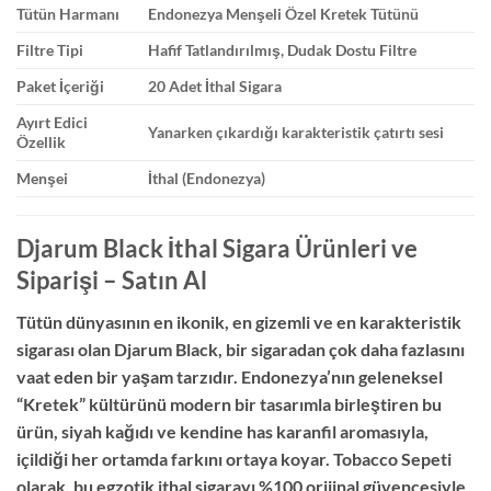
Tütün Harmanı
Endonezya Menşeli Özel Kretek Tütünü
Filtre Tipi
Hafif Tatlandırılmış, Dudak Dostu Filtre
Paket İçeriği
20 Adet İthal Sigara
Ayırt Edici
Yanarken çıkardığı karakteristik çatırtı sesi
Özellik
Menşei
İthal (Endonezya)
Djarum Black İthal Sigara Ürünleri ve
Siparişi – Satın Al
Tütün dünyasının en ikonik, en gizemli ve en karakteristik
sigarası olan Djarum Black, bir sigaradan çok daha fazlasını
vaat eden bir yaşam tarzıdır. Endonezya’nın geleneksel
“Kretek” kültürünü modern bir tasarımla birleştiren bu
ürün, siyah kağıdı ve kendine has karanfil aromasıyla,
içildiği her ortamda farkını ortaya koyar. Tobacco Sepeti
olarak, bu egzotik ithal sigarayı %100 orijinal güvencesiyle,