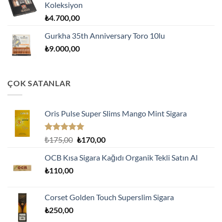
Koleksiyon
₺
4.700,00
Gurkha 35th Anniversary Toro 10lu
₺
9.000,00
ÇOK SATANLAR
Oris Pulse Super Slims Mango Mint Sigara
5 üzerinden
Orijinal
Şu
₺
175,00
₺
170,00
5.00
oy
fiyat:
andaki
aldı
OCB Kısa Sigara Kağıdı Organik Tekli Satın Al
₺175,00.
fiyat:
₺
110,00
₺170,00.
Corset Golden Touch Superslim Sigara
₺
250,00