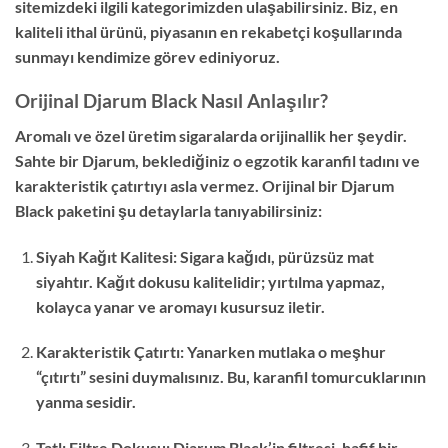
sitemizdeki ilgili kategorimizden ulaşabilirsiniz. Biz, en
kaliteli ithal ürünü, piyasanın en rekabetçi koşullarında
sunmayı kendimize görev ediniyoruz.
Orijinal Djarum Black Nasıl Anlaşılır?
Aromalı ve özel üretim sigaralarda orijinallik her şeydir.
Sahte bir Djarum, beklediğiniz o egzotik karanfil tadını ve
karakteristik çatırtıyı asla vermez. Orijinal bir Djarum
Black paketini şu detaylarla tanıyabilirsiniz:
Siyah Kağıt Kalitesi: Sigara kağıdı, pürüzsüz mat
siyahtır. Kağıt dokusu kalitelidir; yırtılma yapmaz,
kolayca yanar ve aromayı kusursuz iletir.
Karakteristik Çatırtı: Yanarken mutlaka o meşhur
“çıtırtı” sesini duymalısınız. Bu, karanfil tomurcuklarının
yanma sesidir.
Tatlı Filtre Dokusu: Djarum Black’in filtresi, hafif bir