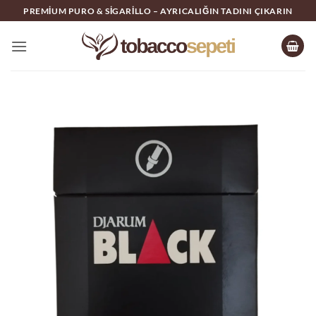
İçeriğe
PREMIUM PURO & SIGARILLO – AYRICALIĞIN TADINI ÇIKARIN
atla