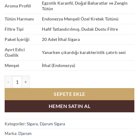
Egzotik Karanfil, Doğal Baharatlar ve Zengin
Aroma Profili
Tütün
Tütün Harmanı
Endonezya Menşeli Özel Kretek Tütünü
Filtre Tipi
Hafif Tatlandırılmış, Dudak Dostu Filtre
Paket İçeriği
20 Adet İthal Sigara
Ayırt Edici
Yanarken çıkardığı karakteristik çatırtı sesi
Özellik
Menşei
İthal (Endonezya)
Djarum Black Karanfilli Sigara adet
SEPETE EKLE
HEMEN SATIN AL
Kategoriler:
Sigara
,
Djarum Sigara
Marka:
Djarum