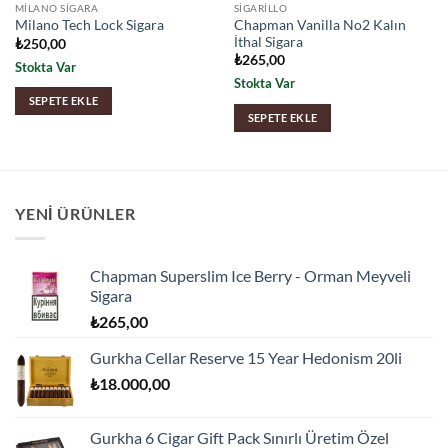
MILANO SIGARA
SIGARILLO
Chapman Vanilla No2 Kalın
Milano Tech Lock Sigara
İthal Sigara
₺
250,00
₺
265,00
Stokta Var
Stokta Var
SEPETE EKLE
SEPETE EKLE
YENI ÜRÜNLER
Chapman Superslim Ice Berry - Orman Meyveli
Sigara
₺
265,00
Gurkha Cellar Reserve 15 Year Hedonism 20li
₺
18.000,00
Gurkha 6 Cigar Gift Pack Sınırlı Üretim Özel