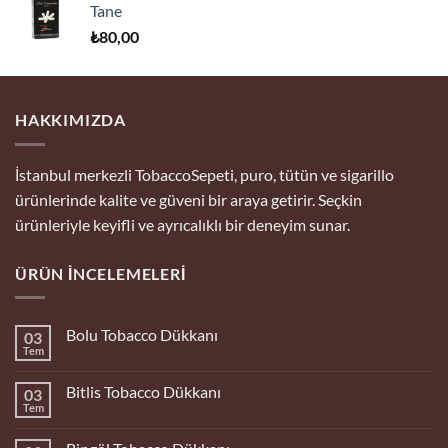
Tane
₺
80,00
HAKKIMIZDA
İstanbul merkezli TobaccoSepeti, puro, tütün ve sigarillo
ürünlerinde kalite ve güveni bir araya getirir. Seçkin
ürünleriyle keyifli ve ayrıcalıklı bir deneyim sunar.
ÜRÜN İNCELEMELERI
Bolu Tobacco Dükkanı
03
Tem
Yorum
yok
Bolu
Bitlis Tobacco Dükkanı
03
Tobacco
Dükkanı
Tem
Yorum
yok
Bitlis