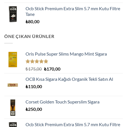
Ocb Stick Premium Extra Slim 5.7 mm Kutu Filtre
Tane
₺
80,00
ÖNE ÇIKAN ÜRÜNLER
Oris Pulse Super Slims Mango Mint Sigara
5 üzerinden
Orijinal
Şu
₺
175,00
₺
170,00
5.00
oy
fiyat:
andaki
aldı
OCB Kısa Sigara Kağıdı Organik Tekli Satın Al
₺175,00.
fiyat:
₺
110,00
₺170,00.
Corset Golden Touch Superslim Sigara
₺
250,00
Ocb Stick Premium Extra Slim 5.7 mm Kutu Filtre