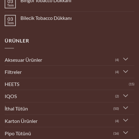
Bingöl Tobacco Dükkanı
03
Tobacco
Dükkanı
Tem
Yorum
yok
Bingöl
Bilecik Tobacco Dükkanı
03
Tobacco
Dükkanı
Tem
Yorum
yok
Bilecik
Tobacco
ÜRÜNLER
Dükkanı
Aksesuar Ürünler
(4)
Filtreler
(4)
HEETS
(15)
IQOS
(2)
İthal Tütün
(50)
Karton Ürünler
(4)
Pipo Tütünü
(16)