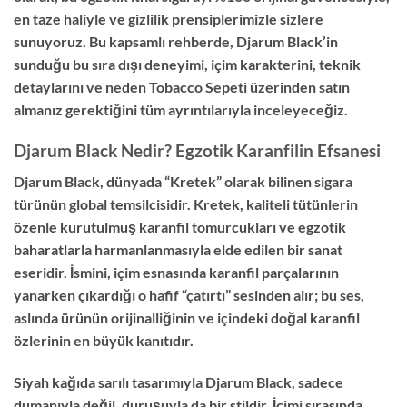
en taze haliyle ve gizlilik prensiplerimizle sizlere
sunuyoruz. Bu kapsamlı rehberde, Djarum Black’in
sunduğu bu sıra dışı deneyimi, içim karakterini, teknik
detaylarını ve neden Tobacco Sepeti üzerinden satın
almanız gerektiğini tüm ayrıntılarıyla inceleyeceğiz.
Djarum Black Nedir? Egzotik Karanfilin Efsanesi
Djarum Black, dünyada “Kretek” olarak bilinen sigara
türünün global temsilcisidir. Kretek, kaliteli tütünlerin
özenle kurutulmuş karanfil tomurcukları ve egzotik
baharatlarla harmanlanmasıyla elde edilen bir sanat
eseridir. İsmini, içim esnasında karanfil parçalarının
yanarken çıkardığı o hafif “çatırtı” sesinden alır; bu ses,
aslında ürünün orijinalliğinin ve içindeki doğal karanfil
özlerinin en büyük kanıtıdır.
Siyah kağıda sarılı tasarımıyla Djarum Black, sadece
dumanıyla değil, duruşuyla da bir stildir. İçimi sırasında