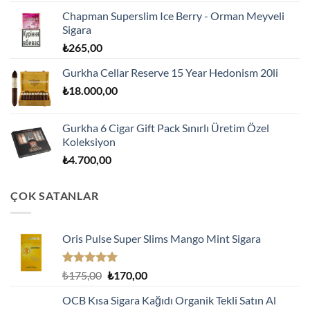
Chapman Superslim Ice Berry - Orman Meyveli
Sigara
₺
265,00
Gurkha Cellar Reserve 15 Year Hedonism 20li
₺
18.000,00
Gurkha 6 Cigar Gift Pack Sınırlı Üretim Özel
Koleksiyon
₺
4.700,00
ÇOK SATANLAR
Oris Pulse Super Slims Mango Mint Sigara
5 üzerinden
Orijinal
Şu
₺
175,00
₺
170,00
5.00
oy
fiyat:
andaki
aldı
OCB Kısa Sigara Kağıdı Organik Tekli Satın Al
₺175,00.
fiyat: