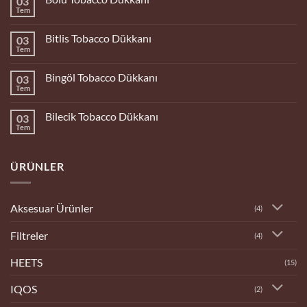
03
Tem
Yorum
yok
Bolu
Bitlis Tobacco Dükkanı
03
Tobacco
Dükkanı
Tem
Yorum
yok
Bitlis
Bingöl Tobacco Dükkanı
03
Tobacco
Dükkanı
Tem
Yorum
yok
Bingöl
Bilecik Tobacco Dükkanı
03
Tobacco
Dükkanı
Tem
Yorum
yok
Bilecik
Tobacco
ÜRÜNLER
Dükkanı
Aksesuar Ürünler
(4)
Filtreler
(4)
HEETS
(15)
IQOS
(2)