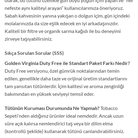
olarak, bu tütünü özellikle gün boyu yoğun içim yapan ve “her
nefeste aynı kaliteyi arayan” kullanıcılarımıza öneriyoruz.
Sabah kahvesinin yanına yakışan o dolgun içim, gün içindeki
molalarınızda da size eşlik edecek en iyi arkadaşınızdır.
Kaliteli bir filtre ve organik sarma kağıdı ile bu deneyimi
zirveye taşıyabilirsiniz.
Sıkça Sorulan Sorular (SSS)
Golden Virginia Duty Free ile Standart Paket Farkı Nedir?
Duty Free versiyonu, özel gümrük noktalarından temin
edilen, genellikle daha taze ve orijinal üretim standartlarını
tam yansıtan tütünlerdir. İçim kalitesi ve aroma zenginliği
bakımından en yüksek seviyeyi temsil eder.
Tütünün Kuruması Durumunda Ne Yapmalı?
Tobacco
Sepeti’nden aldığınız ürünler ideal nemdedir. Ancak uzun
süre açık kalırsa nemlendirici taş veya bir dilim elma
(kontrollü şekilde) kullanarak tütünü canlandırabilirsiniz.