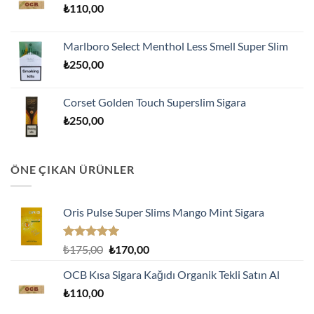
₺
110,00
₺170,00.
Marlboro Select Menthol Less Smell Super Slim
₺
250,00
Corset Golden Touch Superslim Sigara
₺
250,00
ÖNE ÇIKAN ÜRÜNLER
Oris Pulse Super Slims Mango Mint Sigara
5 üzerinden
Orijinal
Şu
₺
175,00
₺
170,00
5.00
oy
fiyat:
andaki
aldı
OCB Kısa Sigara Kağıdı Organik Tekli Satın Al
₺175,00.
fiyat:
₺
110,00
₺170,00.