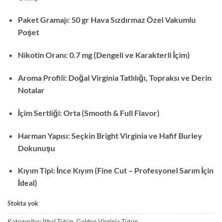
Paket Gramajı: 50 gr Hava Sızdırmaz Özel Vakumlu
Poşet
Nikotin Oranı: 0.7 mg (Dengeli ve Karakterli İçim)
Aroma Profili: Doğal Virginia Tatlılığı, Topraksı ve Derin
Notalar
İçim Sertliği: Orta (Smooth & Full Flavor)
Harman Yapısı: Seçkin Bright Virginia ve Hafif Burley
Dokunuşu
Kıyım Tipi: İnce Kıyım (Fine Cut – Profesyonel Sarım İçin
İdeal)
Stokta yok
Kategoriler:
İthal Tütün
,
Golden Virginia Tütün