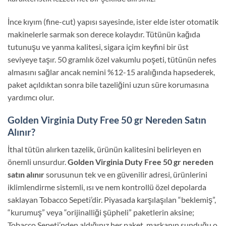
İnce kıyım (fine-cut) yapısı sayesinde, ister elde ister otomatik
makinelerle sarmak son derece kolaydır. Tütünün kağıda
tutunuşu ve yanma kalitesi, sigara içim keyfini bir üst
seviyeye taşır. 50 gramlık özel vakumlu poşeti, tütünün nefes
almasını sağlar ancak nemini %12-15 aralığında hapsederek,
paket açıldıktan sonra bile tazeliğini uzun süre korumasına
yardımcı olur.
Golden Virginia Duty Free 50 gr Nereden Satın
Alınır?
İthal tütün alırken tazelik, ürünün kalitesini belirleyen en
önemli unsurdur.
Golden Virginia Duty Free 50 gr nereden
satın alınır
sorusunun tek ve en güvenilir adresi, ürünlerini
iklimlendirme sistemli, ısı ve nem kontrollü özel depolarda
saklayan Tobacco Sepeti’dir. Piyasada karşılaşılan “beklemiş”,
“kurumuş” veya “orijinalliği şüpheli” paketlerin aksine;
Tobacco Sepeti’nden aldığınız her paket, markanın sunduğu o