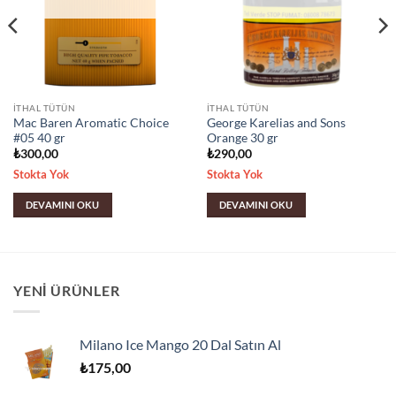
İTHAL TÜTÜN
İTHAL TÜTÜN
Mac Baren Aromatic Choice
George Karelias and Sons
#05 40 gr
Orange 30 gr
₺
300,00
₺
290,00
Stokta Yok
Stokta Yok
DEVAMINI OKU
DEVAMINI OKU
YENI ÜRÜNLER
Milano Ice Mango 20 Dal Satın Al
₺
175,00