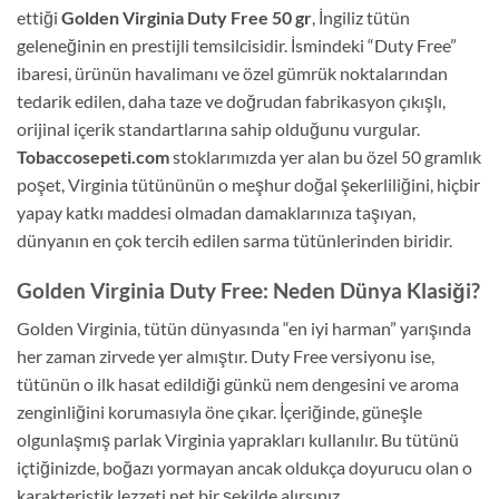
ettiği
Golden Virginia Duty Free 50 gr
, İngiliz tütün
geleneğinin en prestijli temsilcisidir. İsmindeki “Duty Free”
ibaresi, ürünün havalimanı ve özel gümrük noktalarından
tedarik edilen, daha taze ve doğrudan fabrikasyon çıkışlı,
orijinal içerik standartlarına sahip olduğunu vurgular.
Tobaccosepeti.com
stoklarımızda yer alan bu özel 50 gramlık
poşet, Virginia tütününün o meşhur doğal şekerliliğini, hiçbir
yapay katkı maddesi olmadan damaklarınıza taşıyan,
dünyanın en çok tercih edilen sarma tütünlerinden biridir.
Golden Virginia Duty Free: Neden Dünya Klasiği?
Golden Virginia, tütün dünyasında “en iyi harman” yarışında
her zaman zirvede yer almıştır. Duty Free versiyonu ise,
tütünün o ilk hasat edildiği günkü nem dengesini ve aroma
zenginliğini korumasıyla öne çıkar. İçeriğinde, güneşle
olgunlaşmış parlak Virginia yaprakları kullanılır. Bu tütünü
içtiğinizde, boğazı yormayan ancak oldukça doyurucu olan o
karakteristik lezzeti net bir şekilde alırsınız.