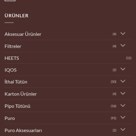
yok
Bilecik
Tobacco
ÜRÜNLER
Dükkanı
Aksesuar Ürünler
(4)
Filtreler
(4)
HEETS
(15)
IQOS
(2)
İthal Tütün
(50)
Karton Ürünler
(4)
Pipo Tütünü
(16)
Puro
(91)
Puro Aksesuarları
(2)