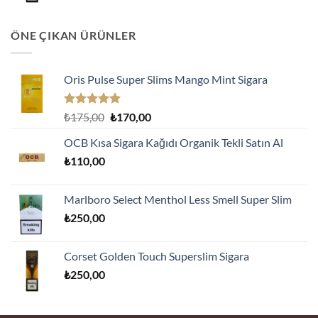
ÖNE ÇIKAN ÜRÜNLER
Oris Pulse Super Slims Mango Mint Sigara
5 üzerinden
Orijinal
Şu
₺
175,00
₺
170,00
5.00
oy
fiyat:
andaki
aldı
OCB Kısa Sigara Kağıdı Organik Tekli Satın Al
₺175,00.
fiyat:
₺
110,00
₺170,00.
Marlboro Select Menthol Less Smell Super Slim
₺
250,00
Corset Golden Touch Superslim Sigara
₺
250,00