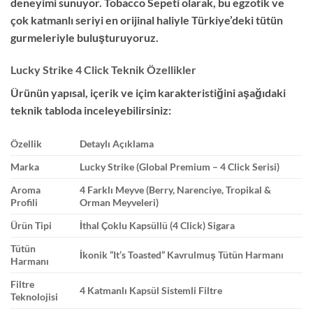
deneyimi sunuyor. Tobacco Sepeti olarak, bu egzotik ve
çok katmanlı seriyi en orijinal haliyle Türkiye’deki tütün
gurmeleriyle buluşturuyoruz.
Lucky Strike 4 Click Teknik Özellikler
Ürünün yapısal, içerik ve içim karakteristiğini aşağıdaki
teknik tabloda inceleyebilirsiniz:
Özellik
Detaylı Açıklama
Marka
Lucky Strike (Global Premium – 4 Click Serisi)
Aroma
4 Farklı Meyve (Berry, Narenciye, Tropikal &
Profili
Orman Meyveleri)
Ürün Tipi
İthal Çoklu Kapsüllü (4 Click) Sigara
Tütün
İkonik “It’s Toasted” Kavrulmuş Tütün Harmanı
Harmanı
Filtre
4 Katmanlı Kapsül Sistemli Filtre
Teknolojisi