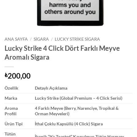
ANA SAYFA
/
SIGARA
/
LUCKY STRIKE SIGARA
Lucky Strike 4 Click Dört Farklı Meyve
Aromalı Sigara
200,00
₺
Özellik
Detaylı Açıklama
Marka
Lucky Strike (Global Premium – 4 Click Serisi)
Aroma
4 Farklı Meyve (Berry, Narenciye, Tropikal &
Profili
Orman Meyveleri)
Ürün Tipi
İthal Çoklu Kapsüllü (4 Click) Sigara
Tütün
İkonik “It’s Toasted” Kavrulmuş Tütün Harmanı