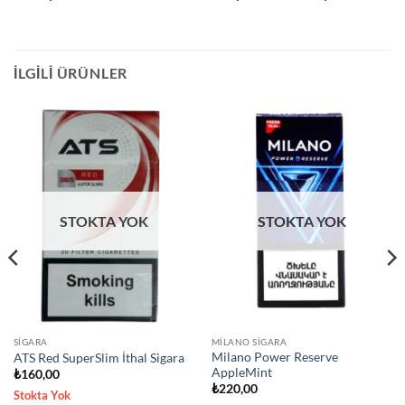
İLGILI ÜRÜNLER
STOKTA YOK
STOKTA YOK
SIGARA
MILANO SIGARA
Milano Power Reserve
ATS Red SuperSlim İthal Sigara
AppleMint
₺
160,00
₺
220,00
Stokta Yok