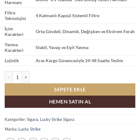
Harmanı
Filtre
4 Katmanlı Kapsül Sistemli Filtre
Teknolojisi
İçim
Orta Gövdeli, Dinamik, Değişken ve Ekstrem Ferah
Karakteri
Yanma
Stabil, Yavaş ve Eşit Yanma
Karakteri
Lojistik
Aras Kargo Güvencesiyle 24-48 Saatte Teslim
Lucky Strike 4 Click Dört Farklı Meyve Aromalı Sigara adet
SEPETE EKLE
HEMEN SATIN AL
Kategoriler:
Sigara
,
Lucky Strike Sigara
Marka:
Lucky Strike