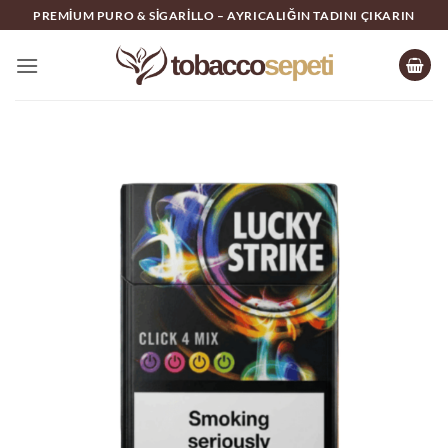
İçeriğe
PREMIUM PURO & SIGARILLO – AYRICALIĞIN TADINI ÇIKARIN
atla