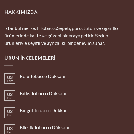
HAKKIMIZDA
İstanbul merkezli TobaccoSepeti, puro, tütün ve sigarillo
ürünlerinde kalite ve güveni bir araya getirir. Seçkin
ürünleriyle keyifli ve ayrıcalıklı bir deneyim sunar.
ÜRÜN İNCELEMELERI
Bolu Tobacco Dükkanı
03
Tem
Yorum
yok
Bolu
Bitlis Tobacco Dükkanı
03
Tobacco
Dükkanı
Tem
Yorum
yok
Bitlis
Bingöl Tobacco Dükkanı
03
Tobacco
Dükkanı
Tem
Yorum
yok
Bingöl
Bilecik Tobacco Dükkanı
03
Tobacco
Dükkanı
Tem
Yorum