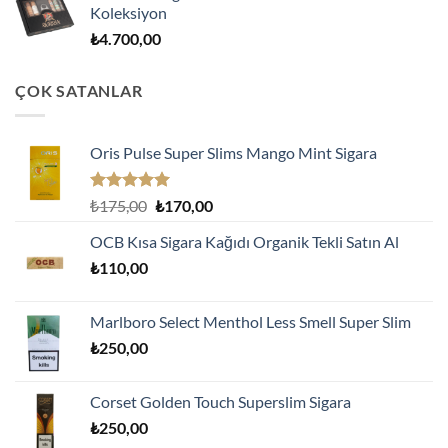
Koleksiyon
₺
4.700,00
ÇOK SATANLAR
Oris Pulse Super Slims Mango Mint Sigara
5 üzerinden
Orijinal
Şu
₺
175,00
₺
170,00
5.00
oy
fiyat:
andaki
aldı
OCB Kısa Sigara Kağıdı Organik Tekli Satın Al
₺175,00.
fiyat:
₺
110,00
₺170,00.
Marlboro Select Menthol Less Smell Super Slim
₺
250,00
Corset Golden Touch Superslim Sigara
₺
250,00