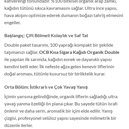
kahverengi tonundadır. %100 bitkisel organik arap zamkı,
kağıdın tütünü sıkıca kavramasını sağlar. Ultra ince yapısı,
hava akışını optimize ederek dumanın boğazı tahriş etmesini
engeller.
Başlangıç: Çift Bölmeli Kolaylık ve Saf Tat
Double paket tasarımı, 100 yaprağı kompakt bir şekilde
taşımanızı sağlar.
OCB Kısa Sigara Kağıdı Organik Double
ile yapılan ilk sarımda, kağıdın esnek ve dayanıklı yapısı
kendini belli eder. İlk nefeste ağza gelen kenevir liflerinin
doğal aroması, tütünle kusursuz bir birliktelik kurar.
Orta Bölüm: İstikrarlı ve Çok Yavaş Yanış
İçimin yarısına gelindiğinde, organik liflerin sağladığı ultra
yavaş yanma özelliği ön plana çıkar. Bu sayede tütün israfı
önlenir ve daha serin, aromatik bir içim elde edilir. Yanış
çizgisi, profesyonel selüloz yapısı sayesinde milimetrik bir
düzenle ilerler.