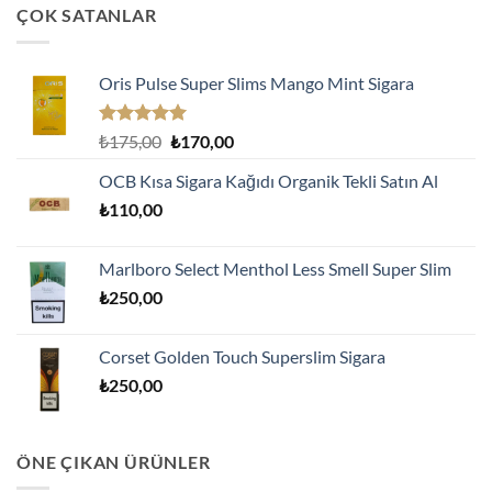
ÇOK SATANLAR
Oris Pulse Super Slims Mango Mint Sigara
5 üzerinden
Orijinal
Şu
₺
175,00
₺
170,00
5.00
oy
fiyat:
andaki
aldı
OCB Kısa Sigara Kağıdı Organik Tekli Satın Al
₺175,00.
fiyat:
₺
110,00
₺170,00.
Marlboro Select Menthol Less Smell Super Slim
₺
250,00
Corset Golden Touch Superslim Sigara
₺
250,00
ÖNE ÇIKAN ÜRÜNLER