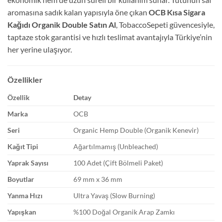
aromasına sadık kalan yapısıyla öne çıkan
OCB Kısa Sigara
Kağıdı Organik Double Satın Al
, TobaccoSepeti güvencesiyle,
taptaze stok garantisi ve hızlı teslimat avantajıyla Türkiye’nin
her yerine ulaşıyor.
Özellikler
Özellik
Detay
Marka
OCB
Seri
Organic Hemp Double (Organik Kenevir)
Kağıt Tipi
Ağartılmamış (Unbleached)
Yaprak Sayısı
100 Adet (Çift Bölmeli Paket)
Boyutlar
69 mm x 36 mm
Yanma Hızı
Ultra Yavaş (Slow Burning)
Yapışkan
%100 Doğal Organik Arap Zamkı