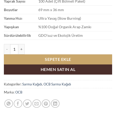
Yaprak Sayısı
100 Adet (Çift Bölmeli Paket)
Boyutlar
69 mm x 36 mm
Yanma Hızı
Ultra Yavaş (Slow Burning)
Yapışkan
%100 Doğal Organik Arap Zamkı
Sürdürülebilirlik
GDO’suz ve Ekolojik Üretim
OCB Kısa Sigara Kağıdı Organik Double Satın Al adet
SEPETE EKLE
HEMEN SATIN AL
Kategoriler:
Sarma Kağıdı
,
OCB Sarma Kağıdı
Marka:
OCB