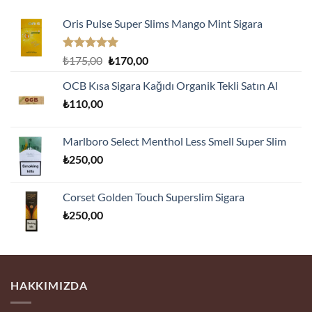
Oris Pulse Super Slims Mango Mint Sigara
5 üzerinden
Orijinal
Şu
₺
175,00
₺
170,00
5.00
oy
fiyat:
andaki
aldı
OCB Kısa Sigara Kağıdı Organik Tekli Satın Al
₺175,00.
fiyat:
₺
110,00
₺170,00.
Marlboro Select Menthol Less Smell Super Slim
₺
250,00
Corset Golden Touch Superslim Sigara
₺
250,00
HAKKIMIZDA