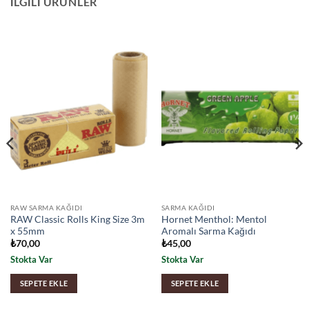
İLGILI ÜRÜNLER
RAW SARMA KAĞIDI
SARMA KAĞIDI
RAW Classic Rolls King Size 3m
Hornet Menthol: Mentol
x 55mm
Aromalı Sarma Kağıdı
₺
70,00
₺
45,00
Stokta Var
Stokta Var
SEPETE EKLE
SEPETE EKLE