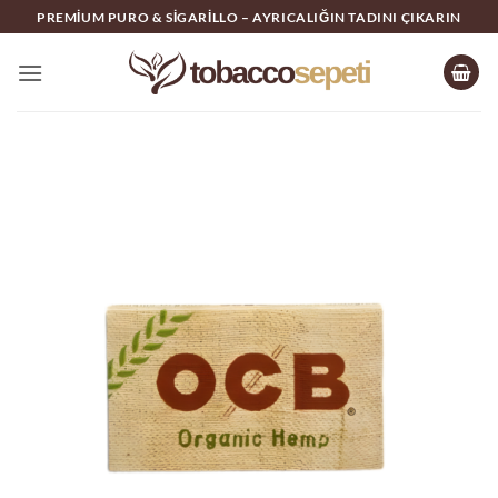
İçeriğe
PREMIUM PURO & SIGARILLO – AYRICALIĞIN TADINI ÇIKARIN
atla