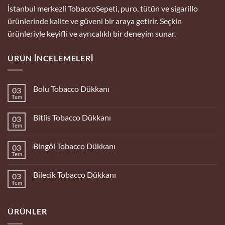
İstanbul merkezli TobaccoSepeti, puro, tütün ve sigarillo
ürünlerinde kalite ve güveni bir araya getirir. Seçkin
ürünleriyle keyifli ve ayrıcalıklı bir deneyim sunar.
ÜRÜN İNCELEMELERI
Bolu Tobacco Dükkanı
03
Tem
Yorum
yok
Bolu
Bitlis Tobacco Dükkanı
03
Tobacco
Dükkanı
Tem
Yorum
yok
Bitlis
Bingöl Tobacco Dükkanı
03
Tobacco
Dükkanı
Tem
Yorum
yok
Bingöl
Bilecik Tobacco Dükkanı
03
Tobacco
Dükkanı
Tem
Yorum
yok
Bilecik
Tobacco
ÜRÜNLER
Dükkanı