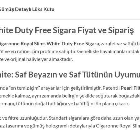
 Gümüş Detaylı Lüks Kutu
te Duty Free Sigara Fiyat ve Sipariş
igaronne Royal Slims White Duty Free Sigara
, zarafet ve saflığı
f ve en rafine içim profiline sahiptir. Genellikle havalimanlarında
e ve orijinal haliyle yer almaktadır.
ite: Saf Beyazın ve Saf Tütünün Uyum
 “en temiz içim” arayanlar için geliştirilmiştir. Patentli
Pearl Fil
süzmekle kalmaz, aynı zamanda belirgin şekilde soğutarak boğazdak
manı, tütünün doğal tatlılığını ve hafifliğini ön plana çıkarır.
ğıt ve filtre uzunluğudur. Standart sigaralara göre daha uzun olan 
yaz tasarımı ve gümüş hologramlı detaylarıyla Cigaronne Royal Slims