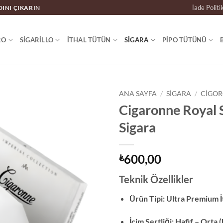
İade Politi
DINI ÇIKARIN
RO
SIGARILLO
İTHAL TÜTÜN
SIGARA
PIPO TÜTÜNÜ
ANA SAYFA
/
SIGARA
/
CIGOR
Cigaronne Royal 
Sigara
600,00
₺
Teknik Özellikler
Ürün Tipi: Ultra Premium İ
İçim Sertliği: Hafif – Orta 