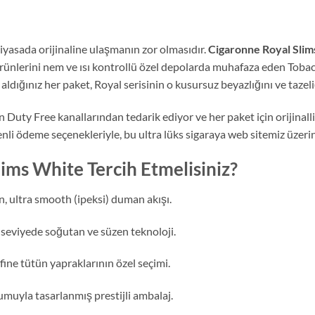
iyasada orijinaline ulaşmanın zor olmasıdır.
Cigaronne Royal Slim
rünlerini nem ve ısı kontrollü özel depolarda muhafaza eden Tobacc
ldığınız her paket, Royal serisinin o kusursuz beyazlığını ve tazeli
Duty Free kanallarından tedarik ediyor ve her paket için orijinalli
enli ödeme seçenekleriyle, bu ultra lüks sigaraya web sitemiz üzeri
ims White Tercih Etmelisiniz?
 ultra smooth (ipeksi) duman akışı.
viyede soğutan ve süzen teknoloji.
afine tütün yapraklarının özel seçimi.
uyla tasarlanmış prestijli ambalaj.