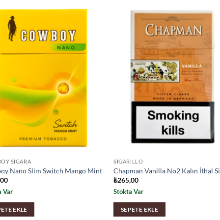
OY SIGARA
SIGARILLO
oy Nano Slim Switch Mango Mint
Chapman Vanilla No2 Kalın İthal S
,00
₺
265,00
a Var
Stokta Var
PETE EKLE
SEPETE EKLE