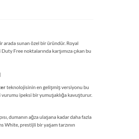
 bir arada sunan özel bir üründür. Royal
ki Duty Free noktalarında karşımıza çıkan bu
u
ter
teknolojisinin en gelişmiş versiyonu bu
i vurumu ipeksi bir yumuşaklığa kavuşturur.
yapısı, dumanın ağza ulaşana kadar daha fazla
 White, prestijli bir yaşam tarzının