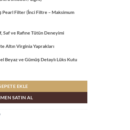
ış Pearl Filter (İnci Filtre – Maksimum
if, Saf ve Rafine Tütün Deneyimi
e Altın Virginia Yaprakları
zel Beyaz ve Gümüş Detaylı Lüks Kutu
 Free Sigara adet
SEPETE EKLE
MEN SATIN AL
a