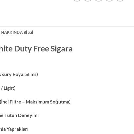
 HAKKINDA BILGI
ite Duty Free Sigara
Luxury Royal Slims)
/ Light)
er (İnci Filtre – Maksimum Soğutma)
fine Tütün Deneyimi
nia Yaprakları