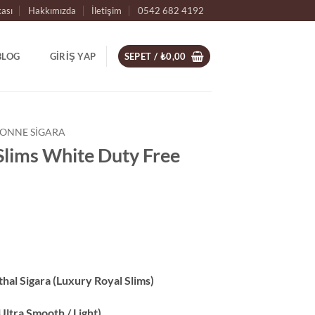
kası
Hakkımızda
İletişim
0542 682 4192
BLOG
GIRIŞ YAP
SEPET /
₺
0,00
ONNE SIGARA
Slims White Duty Free
thal Sigara (Luxury Royal Slims)
(Ultra Smooth / Light)