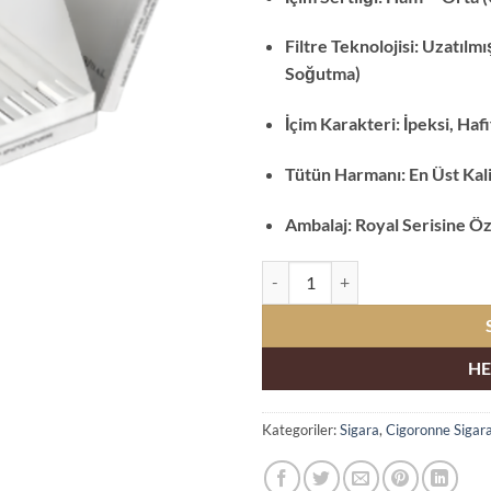
Filtre Teknolojisi: Uzatılm
Soğutma)
İçim Karakteri: İpeksi, Haf
Tütün Harmanı: En Üst Kalit
Ambalaj: Royal Serisine Ö
Cigaronne Royal Slims White Duty
HE
Kategoriler:
Sigara
,
Cigoronne Sigar