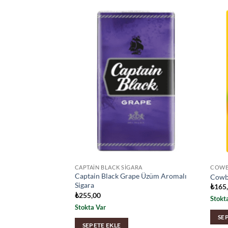
CAPTAIN BLACK SIGARA
COWB
er Slim Üzüm
Captain Black Grape Üzüm Aromalı
Cowb
Sigara
₺
165
₺
255,00
Stokt
Stokta Var
SE
SEPETE EKLE