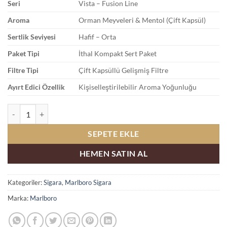
Seri
Vista – Fusion Line
Aroma
Orman Meyveleri & Mentol (Çift Kapsül)
Sertlik Seviyesi
Hafif – Orta
Paket Tipi
İthal Kompakt Sert Paket
Filtre Tipi
Çift Kapsüllü Gelişmiş Filtre
Ayırt Edici Özellik
Kişiselleştirilebilir Aroma Yoğunluğu
Marlboro Vista Forest Mist Satın Al adet
SEPETE EKLE
HEMEN SATIN AL
Kategoriler:
Sigara
,
Marlboro Sigara
Marka:
Marlboro