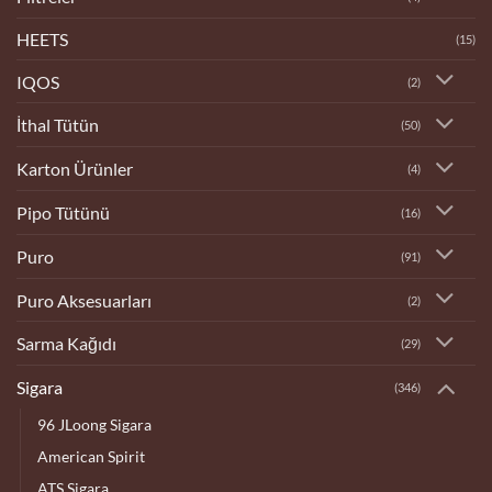
HEETS
(15)
IQOS
(2)
İthal Tütün
(50)
Karton Ürünler
(4)
Pipo Tütünü
(16)
Puro
(91)
Puro Aksesuarları
(2)
Sarma Kağıdı
(29)
Sigara
(346)
96 JLoong Sigara
American Spirit
ATS Sigara