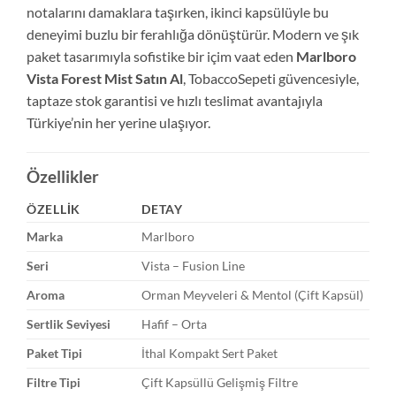
notalarını damaklara taşırken, ikinci kapsülüyle bu
deneyimi buzlu bir ferahlığa dönüştürür. Modern ve şık
paket tasarımıyla sofistike bir içim vaat eden
Marlboro
Vista Forest Mist Satın Al
, TobaccoSepeti güvencesiyle,
taptaze stok garantisi ve hızlı teslimat avantajıyla
Türkiye’nin her yerine ulaşıyor.
Özellikler
ÖZELLIK
DETAY
Marka
Marlboro
Seri
Vista – Fusion Line
Aroma
Orman Meyveleri & Mentol (Çift Kapsül)
Sertlik Seviyesi
Hafif – Orta
Paket Tipi
İthal Kompakt Sert Paket
Filtre Tipi
Çift Kapsüllü Gelişmiş Filtre