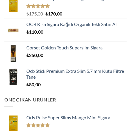
5 üzerinden
Orijinal
Şu
₺
175,00
₺
170,00
5.00
oy
fiyat:
andaki
aldı
OCB Kısa Sigara Kağıdı Organik Tekli Satın Al
₺175,00.
fiyat:
₺
110,00
₺170,00.
Corset Golden Touch Superslim Sigara
₺
250,00
Ocb Stick Premium Extra Slim 5.7 mm Kutu Filtre
Tane
₺
80,00
ÖNE ÇIKAN ÜRÜNLER
Oris Pulse Super Slims Mango Mint Sigara