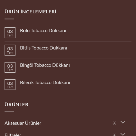
ÜRÜN İNCELEMELERI
Bolu Tobacco Dükkanı
03
Tem
Yorum
yok
Bolu
Bitlis Tobacco Dükkanı
03
Tobacco
Dükkanı
Tem
Yorum
yok
Bitlis
Bingöl Tobacco Dükkanı
03
Tobacco
Dükkanı
Tem
Yorum
yok
Bingöl
Bilecik Tobacco Dükkanı
03
Tobacco
Dükkanı
Tem
Yorum
yok
Bilecik
Tobacco
ÜRÜNLER
Dükkanı
Aksesuar Ürünler
(4)
Filtreler
(4)