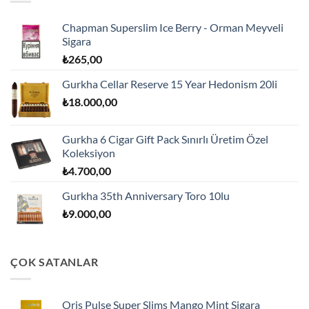
Chapman Superslim Ice Berry - Orman Meyveli
Sigara
₺
265,00
Gurkha Cellar Reserve 15 Year Hedonism 20li
₺
18.000,00
Gurkha 6 Cigar Gift Pack Sınırlı Üretim Özel
Koleksiyon
₺
4.700,00
Gurkha 35th Anniversary Toro 10lu
₺
9.000,00
ÇOK SATANLAR
Oris Pulse Super Slims Mango Mint Sigara