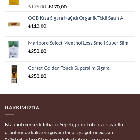
5 üzerinden
Orijinal
Şu
₺
175,00
₺
170,00
5.00
oy
fiyat:
andaki
aldı
OCB Kısa Sigara Kağıdı Organik Tekli Satın Al
₺175,00.
fiyat:
₺
110,00
₺170,00.
Marlboro Select Menthol Less Smell Super Slim
₺
250,00
Corset Golden Touch Superslim Sigara
₺
250,00
HAKKIMIZDA
İstanbul merkezli TobaccoSepeti, puro, tütün ve sigarillo
ürünlerinde kalite ve güveni bir araya getirir. Seçkin
ürünleriyle keyifli ve ayrıcalıklı bir deneyim sunar.