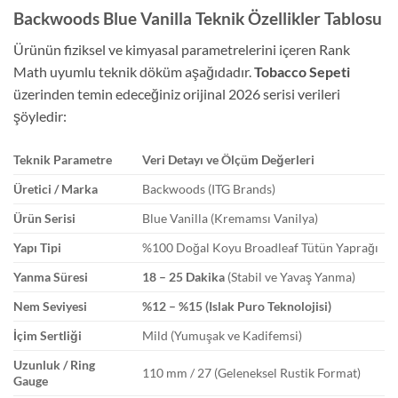
Backwoods Blue Vanilla Teknik Özellikler Tablosu
Ürünün fiziksel ve kimyasal parametrelerini içeren Rank
Math uyumlu teknik döküm aşağıdadır.
Tobacco Sepeti
üzerinden temin edeceğiniz orijinal 2026 serisi verileri
şöyledir:
Teknik Parametre
Veri Detayı ve Ölçüm Değerleri
Üretici / Marka
Backwoods (ITG Brands)
Ürün Serisi
Blue Vanilla (Kremamsı Vanilya)
Yapı Tipi
%100 Doğal Koyu Broadleaf Tütün Yaprağı
Yanma Süresi
18 – 25 Dakika
(Stabil ve Yavaş Yanma)
Nem Seviyesi
%12 – %15 (Islak Puro Teknolojisi)
İçim Sertliği
Mild (Yumuşak ve Kadifemsi)
Uzunluk / Ring
110 mm / 27 (Geleneksel Rustik Format)
Gauge