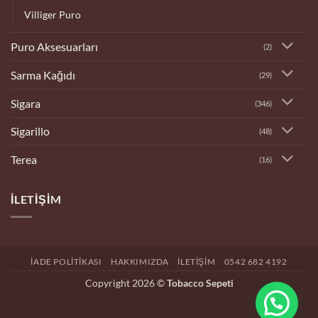
Villiger Puro
Puro Aksesuarları
(2)
Sarma Kağıdı
(29)
Sigara
(346)
Sigarillo
(48)
Terea
(16)
İLETIŞIM
İADE POLITIKASI
HAKKIMIZDA
İLETIŞIM
0542 682 4192
Copyright 2026 ©
Tobacco Sepeti