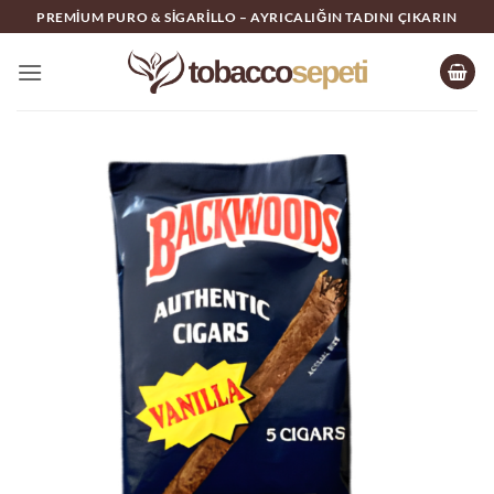
İçeriğe
PREMIUM PURO & SIGARILLO – AYRICALIĞIN TADINI ÇIKARIN
atla