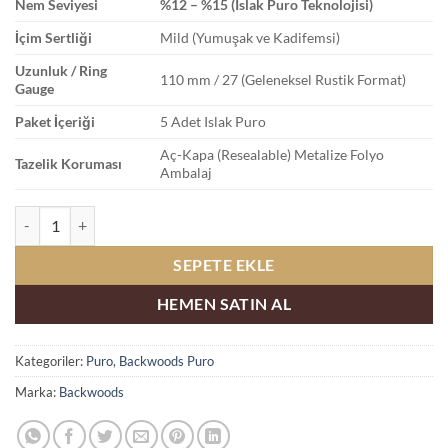
Nem Seviyesi
%12 – %15 (Islak Puro Teknolojisi)
İçim Sertliği
Mild (Yumuşak ve Kadifemsi)
Uzunluk / Ring
110 mm / 27 (Geleneksel Rustik Format)
Gauge
Paket İçeriği
5 Adet Islak Puro
Aç-Kapa (Resealable) Metalize Folyo
Tazelik Koruması
Ambalaj
Backwoods Blue Vanilla (vanilyalı) Islak Puro 5li adet
SEPETE EKLE
HEMEN SATIN AL
Kategoriler:
Puro
,
Backwoods Puro
Marka:
Backwoods