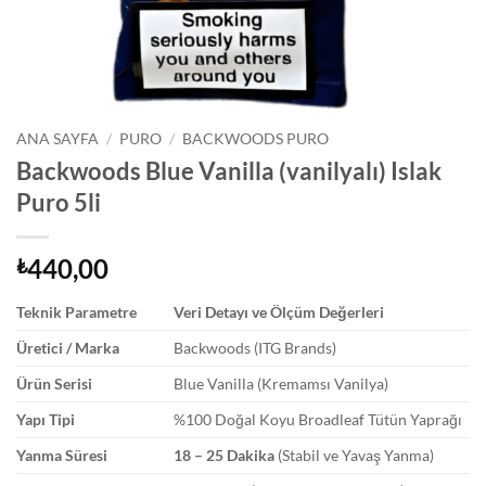
ANA SAYFA
/
PURO
/
BACKWOODS PURO
Backwoods Blue Vanilla (vanilyalı) Islak
Puro 5li
440,00
₺
Teknik Parametre
Veri Detayı ve Ölçüm Değerleri
Üretici / Marka
Backwoods (ITG Brands)
Ürün Serisi
Blue Vanilla (Kremamsı Vanilya)
Yapı Tipi
%100 Doğal Koyu Broadleaf Tütün Yaprağı
Yanma Süresi
18 – 25 Dakika
(Stabil ve Yavaş Yanma)