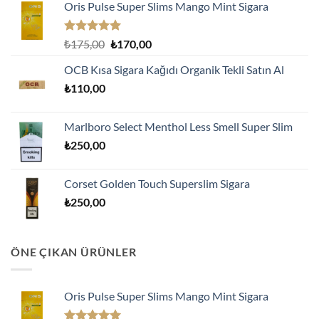
Oris Pulse Super Slims Mango Mint Sigara
5 üzerinden
Orijinal
Şu
₺
175,00
₺
170,00
5.00
oy
fiyat:
andaki
aldı
OCB Kısa Sigara Kağıdı Organik Tekli Satın Al
₺175,00.
fiyat:
₺
110,00
₺170,00.
Marlboro Select Menthol Less Smell Super Slim
₺
250,00
Corset Golden Touch Superslim Sigara
₺
250,00
ÖNE ÇIKAN ÜRÜNLER
Oris Pulse Super Slims Mango Mint Sigara