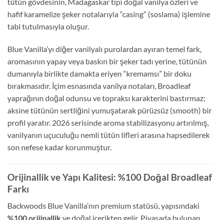
tütün gövdesinin, Madagaskar tipi doğal vanilya özleri ve
hafif karamelize şeker notalarıyla “casing” (soslama) işlemine
tabi tutulmasıyla oluşur.
Blue Vanilla’yı diğer vanilyalı purolardan ayıran temel fark,
aromasının yapay veya baskın bir şeker tadı yerine, tütünün
dumanıyla birlikte damakta eriyen “kremamsı” bir doku
bırakmasıdır. İçim esnasında vanilya notaları, Broadleaf
yaprağının doğal odunsu ve topraksı karakterini bastırmaz;
aksine tütünün sertliğini yumuşatarak pürüzsüz (smooth) bir
profil yaratır. 2026 serisinde aroma stabilizasyonu artırılmış,
vanilyanın uçuculuğu nemli tütün lifleri arasına hapsedilerek
son nefese kadar korunmuştur.
Orijinallik ve Yapı Kalitesi: %100 Doğal Broadleaf
Farkı
Backwoods Blue Vanilla’nın premium statüsü, yapısındaki
%100 orijinallik
ve doğal içerikten gelir. Piyasada bulunan