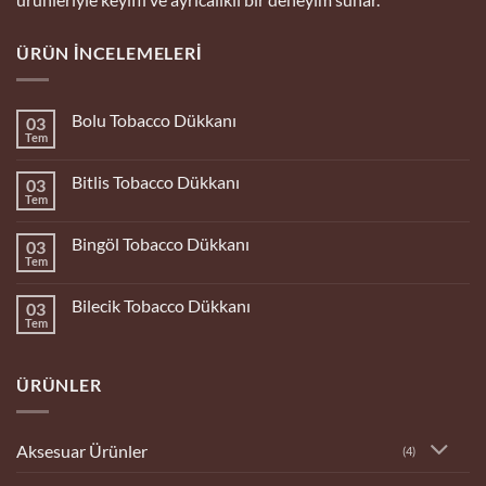
ÜRÜN İNCELEMELERI
Bolu Tobacco Dükkanı
03
Tem
Yorum
yok
Bolu
Bitlis Tobacco Dükkanı
03
Tobacco
Dükkanı
Tem
Yorum
yok
Bitlis
Bingöl Tobacco Dükkanı
03
Tobacco
Dükkanı
Tem
Yorum
yok
Bingöl
Bilecik Tobacco Dükkanı
03
Tobacco
Dükkanı
Tem
Yorum
yok
Bilecik
Tobacco
ÜRÜNLER
Dükkanı
Aksesuar Ürünler
(4)