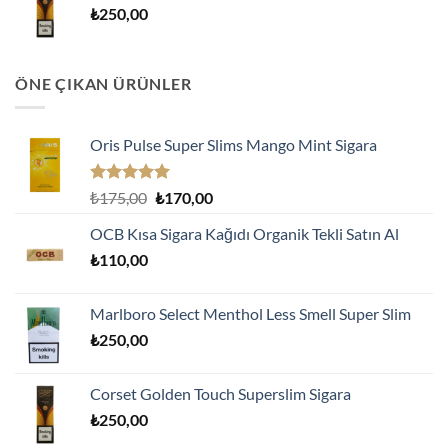
₺
250,00
ÖNE ÇIKAN ÜRÜNLER
Oris Pulse Super Slims Mango Mint Sigara
5 üzerinden
Orijinal
Şu
₺
175,00
₺
170,00
5.00
oy
fiyat:
andaki
aldı
OCB Kısa Sigara Kağıdı Organik Tekli Satın Al
₺175,00.
fiyat:
₺
110,00
₺170,00.
Marlboro Select Menthol Less Smell Super Slim
₺
250,00
Corset Golden Touch Superslim Sigara
₺
250,00