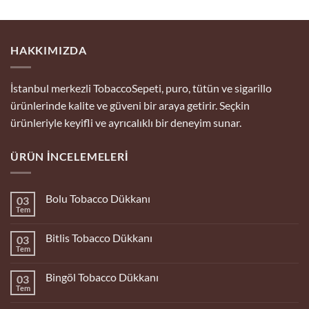
HAKKIMIZDA
İstanbul merkezli TobaccoSepeti, puro, tütün ve sigarillo
ürünlerinde kalite ve güveni bir araya getirir. Seçkin
ürünleriyle keyifli ve ayrıcalıklı bir deneyim sunar.
ÜRÜN İNCELEMELERI
Bolu Tobacco Dükkanı
03
Tem
Yorum
yok
Bolu
Bitlis Tobacco Dükkanı
03
Tobacco
Dükkanı
Tem
Yorum
yok
Bitlis
Bingöl Tobacco Dükkanı
03
Tobacco
Dükkanı
Tem
Yorum
yok
Bingöl