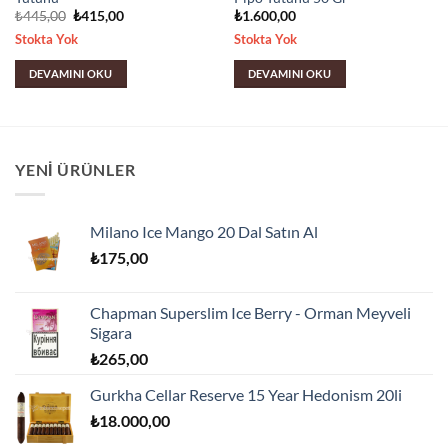
Orijinal
Şu
₺
445,00
₺
415,00
₺
1.600,00
fiyat:
andaki
Stokta Yok
Stokta Yok
₺445,00.
fiyat:
₺415,00.
DEVAMINI OKU
DEVAMINI OKU
YENI ÜRÜNLER
Milano Ice Mango 20 Dal Satın Al
₺
175,00
Chapman Superslim Ice Berry - Orman Meyveli
Sigara
₺
265,00
Gurkha Cellar Reserve 15 Year Hedonism 20li
₺
18.000,00