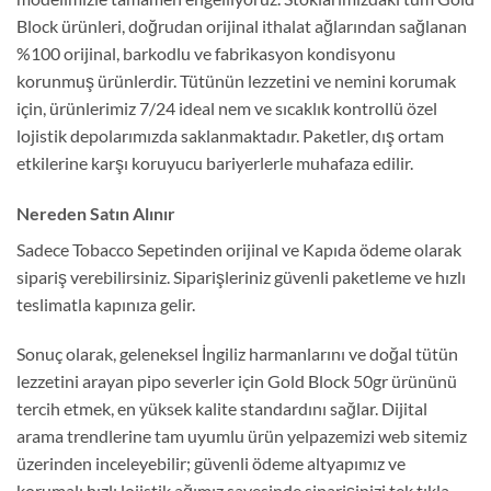
Block ürünleri, doğrudan orijinal ithalat ağlarından sağlanan
%100 orijinal, barkodlu ve fabrikasyon kondisyonu
korunmuş ürünlerdir. Tütünün lezzetini ve nemini korumak
için, ürünlerimiz 7/24 ideal nem ve sıcaklık kontrollü özel
lojistik depolarımızda saklanmaktadır. Paketler, dış ortam
etkilerine karşı koruyucu bariyerlerle muhafaza edilir.
Nereden Satın Alınır
Sadece Tobacco Sepetinden orijinal ve Kapıda ödeme olarak
sipariş verebilirsiniz. Siparişleriniz güvenli paketleme ve hızlı
teslimatla kapınıza gelir.
Sonuç olarak, geleneksel İngiliz harmanlarını ve doğal tütün
lezzetini arayan pipo severler için Gold Block 50gr ürününü
tercih etmek, en yüksek kalite standardını sağlar. Dijital
arama trendlerine tam uyumlu ürün yelpazemizi web sitemiz
üzerinden inceleyebilir; güvenli ödeme altyapımız ve
korumalı hızlı lojistik ağımız sayesinde siparişinizi tek tıkla