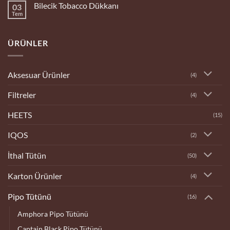
Bilecik Tobacco Dükkanı
03
Tobacco
Dükkanı
Tem
Yorum
yok
Bilecik
Tobacco
ÜRÜNLER
Dükkanı
Aksesuar Ürünler
(4)
Filtreler
(4)
HEETS
(15)
IQOS
(2)
İthal Tütün
(50)
Karton Ürünler
(4)
Pipo Tütünü
(16)
Amphora Pipo Tütünü
Captain Black Pipo Tütünü