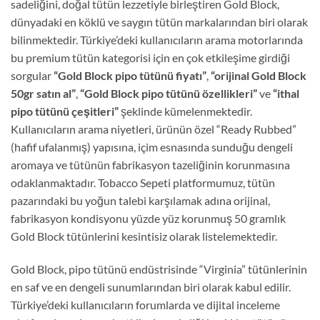
sadeliğini, doğal tütün lezzetiyle birleştiren Gold Block,
dünyadaki en köklü ve saygın tütün markalarından biri olarak
bilinmektedir. Türkiye’deki kullanıcıların arama motorlarında
bu premium tütün kategorisi için en çok etkileşime girdiği
sorgular
“Gold Block pipo tütünü fiyatı”
,
“orijinal Gold Block
50gr satın al”
,
“Gold Block pipo tütünü özellikleri”
ve
“ithal
pipo tütünü çeşitleri”
şeklinde kümelenmektedir.
Kullanıcıların arama niyetleri, ürünün özel “Ready Rubbed”
(hafif ufalanmış) yapısına, içim esnasında sunduğu dengeli
aromaya ve tütünün fabrikasyon tazeliğinin korunmasına
odaklanmaktadır. Tobacco Sepeti platformumuz, tütün
pazarındaki bu yoğun talebi karşılamak adına orijinal,
fabrikasyon kondisyonu yüzde yüz korunmuş 50 gramlık
Gold Block tütünlerini kesintisiz olarak listelemektedir.
Gold Block, pipo tütünü endüstrisinde “Virginia” tütünlerinin
en saf ve en dengeli sunumlarından biri olarak kabul edilir.
Türkiye’deki kullanıcıların forumlarda ve dijital inceleme