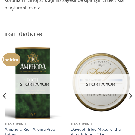
oluşturabilirsiniz.
İLGILI ÜRÜNLER
İndirim!
STOKTA YOK
STOKTA YOK
PIPO TÜTÜNÜ
PIPO TÜTÜNÜ
Amphora Rich Aroma Pipo
Davidoff Blue Mixture İthal
Tütünü
Pipo Tütünü 50 Gr