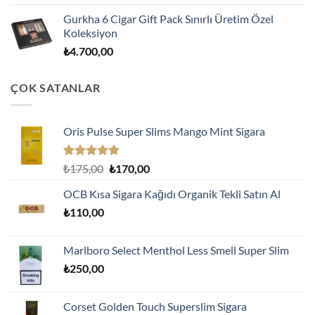
Gurkha 6 Cigar Gift Pack Sınırlı Üretim Özel
Koleksiyon
₺
4.700,00
ÇOK SATANLAR
Oris Pulse Super Slims Mango Mint Sigara
5 üzerinden
Orijinal
Şu
₺
175,00
₺
170,00
5.00
oy
fiyat:
andaki
aldı
OCB Kısa Sigara Kağıdı Organik Tekli Satın Al
₺175,00.
fiyat:
₺
110,00
₺170,00.
Marlboro Select Menthol Less Smell Super Slim
₺
250,00
Corset Golden Touch Superslim Sigara