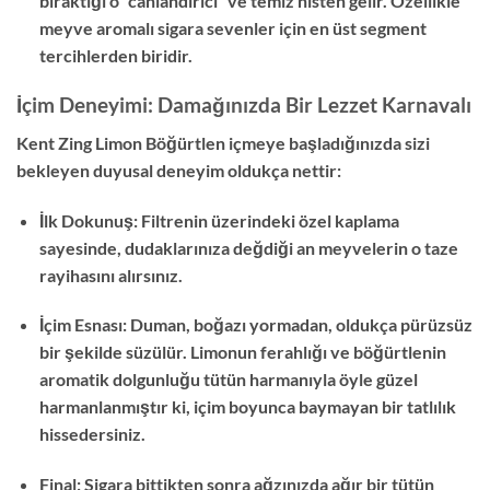
bıraktığı o “canlandırıcı” ve temiz histen gelir. Özellikle
meyve aromalı sigara sevenler için en üst segment
tercihlerden biridir.
İçim Deneyimi: Damağınızda Bir Lezzet Karnavalı
Kent Zing Limon Böğürtlen içmeye başladığınızda sizi
bekleyen duyusal deneyim oldukça nettir:
İlk Dokunuş: Filtrenin üzerindeki özel kaplama
sayesinde, dudaklarınıza değdiği an meyvelerin o taze
rayihasını alırsınız.
İçim Esnası: Duman, boğazı yormadan, oldukça pürüzsüz
bir şekilde süzülür. Limonun ferahlığı ve böğürtlenin
aromatik dolgunluğu tütün harmanıyla öyle güzel
harmanlanmıştır ki, içim boyunca baymayan bir tatlılık
hissedersiniz.
Final: Sigara bittikten sonra ağzınızda ağır bir tütün