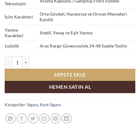
Aroma Kapsüllü / Gelişmiş Filtre Sistemi
Teknolojisi
Orta Gövdeli, Narenciye ve Orman Meyveleri
İçim Karakteri
Esintili
Yanma
Stabil, Yavaş ve Eşit Yanma
Karakteri
Lojistik
Aras Kargo Güvencesiyle 24-48 Saatte Teslim
Kent Zing Limon ve Böğürtlenli Sigara adet
SEPETE EKLE
HEMEN SATIN AL
Kategoriler:
Sigara
,
Kent Sigara