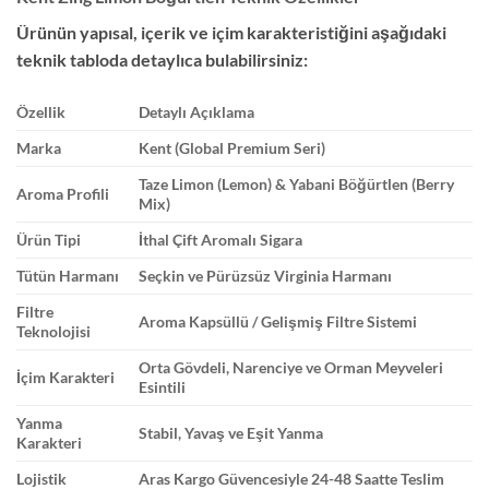
Ürünün yapısal, içerik ve içim karakteristiğini aşağıdaki
teknik tabloda detaylıca bulabilirsiniz:
Özellik
Detaylı Açıklama
Marka
Kent (Global Premium Seri)
Taze Limon (Lemon) & Yabani Böğürtlen (Berry
Aroma Profili
Mix)
Ürün Tipi
İthal Çift Aromalı Sigara
Tütün Harmanı
Seçkin ve Pürüzsüz Virginia Harmanı
Filtre
Aroma Kapsüllü / Gelişmiş Filtre Sistemi
Teknolojisi
Orta Gövdeli, Narenciye ve Orman Meyveleri
İçim Karakteri
Esintili
Yanma
Stabil, Yavaş ve Eşit Yanma
Karakteri
Lojistik
Aras Kargo Güvencesiyle 24-48 Saatte Teslim