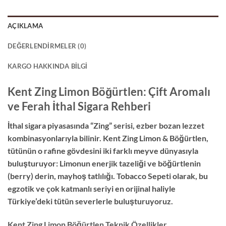
AÇIKLAMA
DEĞERLENDIRMELER (0)
KARGO HAKKINDA BILGI
Kent Zing Limon Böğürtlen: Çift Aromalı
ve Ferah İthal Sigara Rehberi
İthal sigara piyasasında “Zing” serisi, ezber bozan lezzet
kombinasyonlarıyla bilinir. Kent Zing Limon & Böğürtlen,
tütünün o rafine gövdesini iki farklı meyve dünyasıyla
buluşturuyor: Limonun enerjik tazeliği ve böğürtlenin
(berry) derin, mayhoş tatlılığı. Tobacco Sepeti olarak, bu
egzotik ve çok katmanlı seriyi en orijinal haliyle
Türkiye’deki tütün severlerle buluşturuyoruz.
Kent Zing Limon Böğürtlen Teknik Özellikler