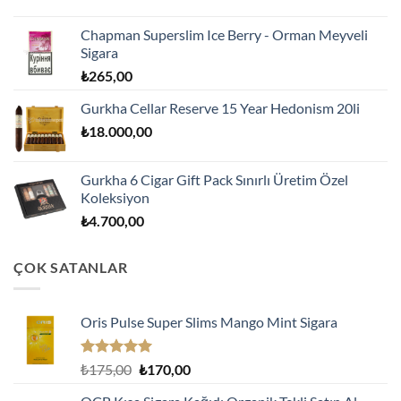
Chapman Superslim Ice Berry - Orman Meyveli
Sigara
₺
265,00
Gurkha Cellar Reserve 15 Year Hedonism 20li
₺
18.000,00
Gurkha 6 Cigar Gift Pack Sınırlı Üretim Özel
Koleksiyon
₺
4.700,00
ÇOK SATANLAR
Oris Pulse Super Slims Mango Mint Sigara
5 üzerinden
Orijinal
Şu
₺
175,00
₺
170,00
5.00
oy
fiyat:
andaki
aldı