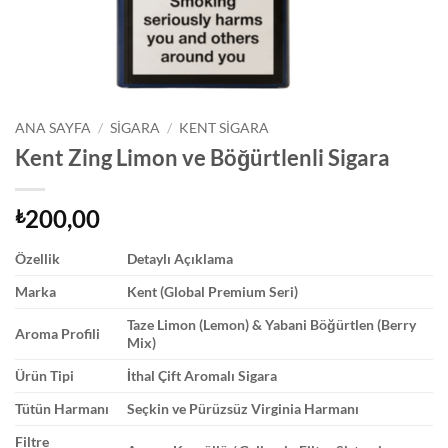
ANA SAYFA
/
SIGARA
/
KENT SIGARA
Kent Zing Limon ve Böğürtlenli Sigara
200,00
₺
Özellik
Detaylı Açıklama
Marka
Kent (Global Premium Seri)
Taze Limon (Lemon) & Yabani Böğürtlen (Berry
Aroma Profili
Mix)
Ürün Tipi
İthal Çift Aromalı Sigara
Tütün Harmanı
Seçkin ve Pürüzsüz Virginia Harmanı
Filtre