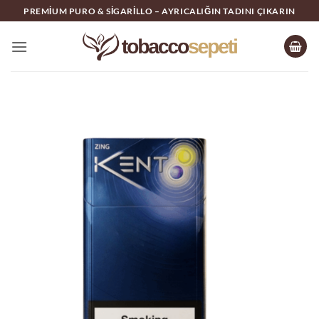
İçeriğe
PREMIUM PURO & SIGARILLO – AYRICALIĞIN TADINI ÇIKARIN
atla