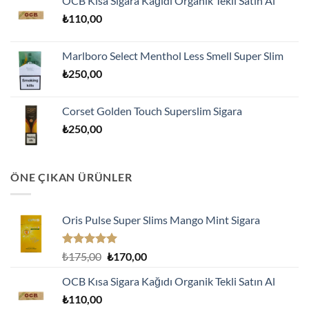
OCB Kısa Sigara Kağıdı Organik Tekli Satın Al
₺175,00.
fiyat:
₺
110,00
₺170,00.
Marlboro Select Menthol Less Smell Super Slim
₺
250,00
Corset Golden Touch Superslim Sigara
₺
250,00
ÖNE ÇIKAN ÜRÜNLER
Oris Pulse Super Slims Mango Mint Sigara
5 üzerinden
Orijinal
Şu
₺
175,00
₺
170,00
5.00
oy
fiyat:
andaki
aldı
OCB Kısa Sigara Kağıdı Organik Tekli Satın Al
₺175,00.
fiyat:
₺
110,00
₺170,00.