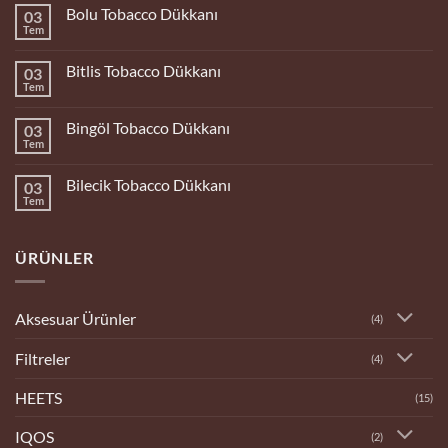
Bolu Tobacco Dükkanı
03
Tem
Yorum
yok
Bolu
Bitlis Tobacco Dükkanı
03
Tobacco
Dükkanı
Tem
Yorum
yok
Bitlis
Bingöl Tobacco Dükkanı
03
Tobacco
Dükkanı
Tem
Yorum
yok
Bingöl
Bilecik Tobacco Dükkanı
03
Tobacco
Dükkanı
Tem
Yorum
yok
Bilecik
Tobacco
ÜRÜNLER
Dükkanı
Aksesuar Ürünler
(4)
Filtreler
(4)
HEETS
(15)
IQOS
(2)