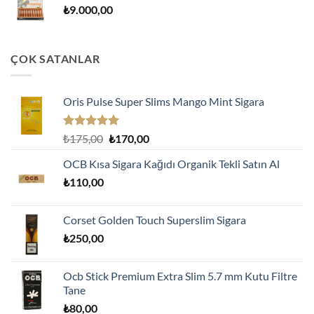
₺
9.000,00
ÇOK SATANLAR
Oris Pulse Super Slims Mango Mint Sigara
5 üzerinden
Orijinal
Şu
₺
175,00
₺
170,00
5.00
oy
fiyat:
andaki
aldı
OCB Kısa Sigara Kağıdı Organik Tekli Satın Al
₺175,00.
fiyat:
₺
110,00
₺170,00.
Corset Golden Touch Superslim Sigara
₺
250,00
Ocb Stick Premium Extra Slim 5.7 mm Kutu Filtre
Tane
₺
80,00