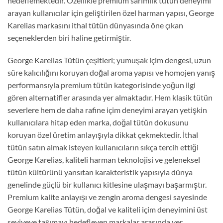
hedeflemektedir. Özellikle premium sarımlık tütün deneyimi
arayan kullanıcılar için geliştirilen özel harman yapısı, George
Karelias markasını ithal tütün dünyasında öne çıkan
seçeneklerden biri haline getirmiştir.
George Karelias Tütün çeşitleri; yumuşak içim dengesi, uzun
süre kalıcılığını koruyan doğal aroma yapısı ve homojen yanış
performansıyla premium tütün kategorisinde yoğun ilgi
gören alternatifler arasında yer almaktadır. Hem klasik tütün
severlere hem de daha rafine içim deneyimi arayan yetişkin
kullanıcılara hitap eden marka, doğal tütün dokusunu
koruyan özel üretim anlayışıyla dikkat çekmektedir. İthal
tütün satın almak isteyen kullanıcıların sıkça tercih ettiği
George Karelias, kaliteli harman teknolojisi ve geleneksel
tütün kültürünü yansıtan karakteristik yapısıyla dünya
genelinde güçlü bir kullanıcı kitlesine ulaşmayı başarmıştır.
Premium kalite anlayışı ve zengin aroma dengesi sayesinde
George Karelias Tütün, doğal ve kaliteli içim deneyimini üst
seviyeye taşımayı hedefleyen markalar arasında yer