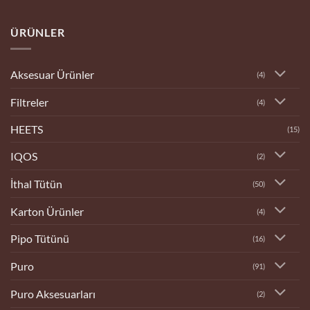
yok
Bilecik
Tobacco
ÜRÜNLER
Dükkanı
Aksesuar Ürünler
(4)
Filtreler
(4)
HEETS
(15)
IQOS
(2)
İthal Tütün
(50)
Karton Ürünler
(4)
Pipo Tütünü
(16)
Puro
(91)
Puro Aksesuarları
(2)