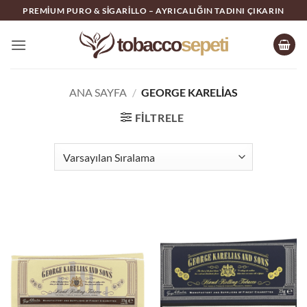
İçeriğe
PREMIUM PURO & SIGARILLO – AYRICALIĞIN TADINI ÇIKARIN
atla
ANA SAYFA
/
GEORGE KARELIAS
FILTRELE