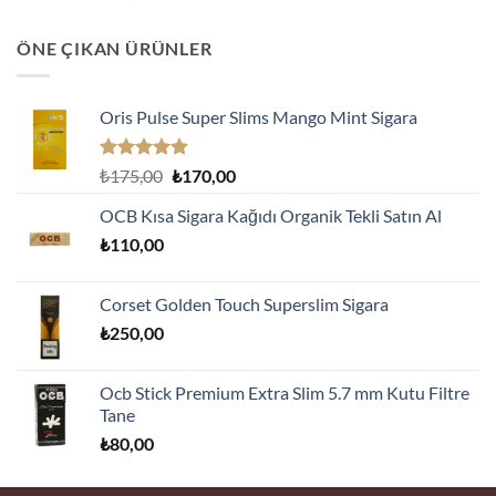
ÖNE ÇIKAN ÜRÜNLER
Oris Pulse Super Slims Mango Mint Sigara
5 üzerinden
Orijinal
Şu
₺
175,00
₺
170,00
5.00
oy
fiyat:
andaki
aldı
OCB Kısa Sigara Kağıdı Organik Tekli Satın Al
₺175,00.
fiyat:
₺
110,00
₺170,00.
Corset Golden Touch Superslim Sigara
₺
250,00
Ocb Stick Premium Extra Slim 5.7 mm Kutu Filtre
Tane
₺
80,00