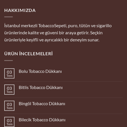
HAKKIMIZDA
İstanbul merkezli TobaccoSepeti, puro, tütün ve sigarillo
ürünlerinde kalite ve güveni bir araya getirir. Seçkin
ürünleriyle keyifli ve ayrıcalıklı bir deneyim sunar.
ÜRÜN İNCELEMELERI
Bolu Tobacco Dükkanı
03
Tem
Yorum
yok
Bolu
Bitlis Tobacco Dükkanı
03
Tobacco
Dükkanı
Tem
Yorum
yok
Bitlis
Bingöl Tobacco Dükkanı
03
Tobacco
Dükkanı
Tem
Yorum
yok
Bingöl
Bilecik Tobacco Dükkanı
03
Tobacco
Dükkanı
Tem
Yorum