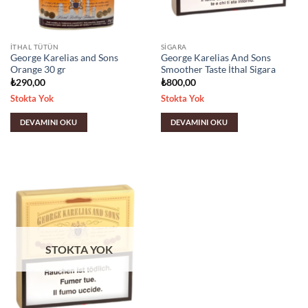
İTHAL TÜTÜN
SIGARA
George Karelias and Sons
George Karelias And Sons
Orange 30 gr
Smoother Taste İthal Sigara
₺
290,00
₺
800,00
Stokta Yok
Stokta Yok
DEVAMINI OKU
DEVAMINI OKU
STOKTA YOK