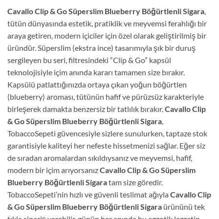
Cavallo Clip & Go Süperslim Blueberry Böğürtlenli Sigara
,
tütün dünyasında estetik, pratiklik ve meyvemsi ferahlığı bir
araya getiren, modern içiciler için özel olarak geliştirilmiş bir
üründür. Süperslim (ekstra ince) tasarımıyla şık bir duruş
sergileyen bu seri, filtresindeki “Clip & Go” kapsül
teknolojisiyle içim anında kararı tamamen size bırakır.
Kapsülü patlattığınızda ortaya çıkan yoğun böğürtlen
(blueberry) aroması, tütünün hafif ve pürüzsüz karakteriyle
birleşerek damakta benzersiz bir tatlılık bırakır.
Cavallo Clip
& Go Süperslim Blueberry Böğürtlenli Sigara
,
TobaccoSepeti güvencesiyle sizlere sunulurken, taptaze stok
garantisiyle kaliteyi her nefeste hissetmenizi sağlar. Eğer siz
de sıradan aromalardan sıkıldıysanız ve meyvemsi, hafif,
modern bir içim arıyorsanız
Cavallo Clip & Go Süperslim
Blueberry Böğürtlenli Sigara
tam size göredir.
TobaccoSepeti’nin hızlı ve güvenli teslimat ağıyla
Cavallo Clip
& Go Süperslim Blueberry Böğürtlenli Sigara
ürününü tek
tıkla sipariş verebilir, günün her anında bu egzotik lezzetin