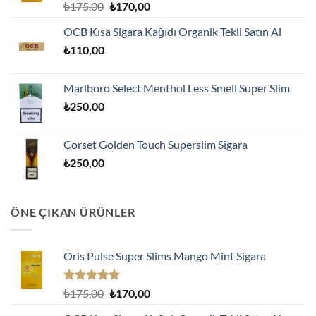
5 üzerinden
Orijinal
Şu
₺
175,00
₺
170,00
5.00
oy
fiyat:
andaki
aldı
OCB Kısa Sigara Kağıdı Organik Tekli Satın Al
₺175,00.
fiyat:
₺
110,00
₺170,00.
Marlboro Select Menthol Less Smell Super Slim
₺
250,00
Corset Golden Touch Superslim Sigara
₺
250,00
ÖNE ÇIKAN ÜRÜNLER
Oris Pulse Super Slims Mango Mint Sigara
5 üzerinden
Orijinal
Şu
₺
175,00
₺
170,00
5.00
oy
fiyat:
andaki
aldı