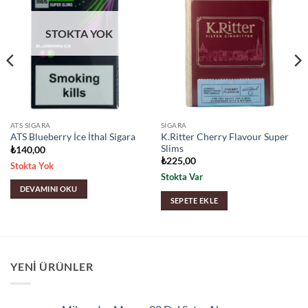
STOKTA YOK
ATS SIGARA
SIGARA
K.Ritter Cherry Flavour Super
ATS Blueberry İce İthal Sigara
Slims
₺
140,00
₺
225,00
Stokta Yok
Stokta Var
DEVAMINI OKU
SEPETE EKLE
YENI ÜRÜNLER