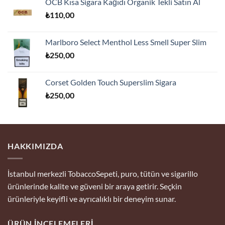
OCB Kısa Sigara Kağıdı Organik Tekli Satın Al
₺175,00.
fiyat:
₺
110,00
₺170,00.
Marlboro Select Menthol Less Smell Super Slim
₺
250,00
Corset Golden Touch Superslim Sigara
₺
250,00
HAKKIMIZDA
İstanbul merkezli TobaccoSepeti, puro, tütün ve sigarillo
ürünlerinde kalite ve güveni bir araya getirir. Seçkin
ürünleriyle keyifli ve ayrıcalıklı bir deneyim sunar.
ÜRÜN İNCELEMELERI