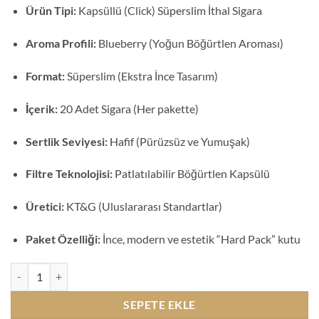
Ürün Tipi:
Kapsüllü (Click) Süperslim İthal Sigara
Aroma Profili:
Blueberry (Yoğun Böğürtlen Aroması)
Format:
Süperslim (Ekstra İnce Tasarım)
İçerik:
20 Adet Sigara (Her pakette)
Sertlik Seviyesi:
Hafif (Pürüzsüz ve Yumuşak)
Filtre Teknolojisi:
Patlatılabilir Böğürtlen Kapsülü
Üretici:
KT&G (Uluslararası Standartlar)
Paket Özelliği:
İnce, modern ve estetik “Hard Pack” kutu
Cavallo Clip & Go Süperslim Blueberry Böğürtlenli Sigara adet
SEPETE EKLE