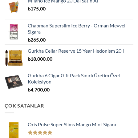
Milano Ice Mango 20 Dal Satın Al
₺
175,00
Chapman Superslim Ice Berry - Orman Meyveli
Sigara
₺
265,00
Gurkha Cellar Reserve 15 Year Hedonism 20li
₺
18.000,00
Gurkha 6 Cigar Gift Pack Sınırlı Üretim Özel
Koleksiyon
₺
4.700,00
ÇOK SATANLAR
Oris Pulse Super Slims Mango Mint Sigara