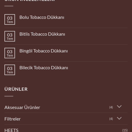
Bolu Tobacco Dükkanı
03
Tem
Yorum
yok
Bolu
Bitlis Tobacco Dükkanı
03
Tobacco
Dükkanı
Tem
Yorum
yok
Bitlis
Bingöl Tobacco Dükkanı
03
Tobacco
Dükkanı
Tem
Yorum
yok
Bingöl
Bilecik Tobacco Dükkanı
03
Tobacco
Dükkanı
Tem
Yorum
yok
Bilecik
Tobacco
ÜRÜNLER
Dükkanı
Aksesuar Ürünler
(4)
Filtreler
(4)
HEETS
(15)