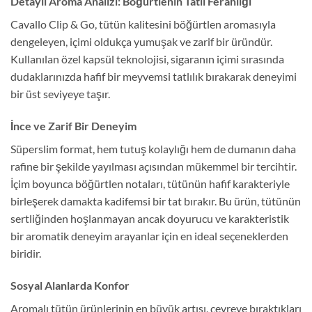
Detaylı Aroma Analizi: Böğürtlenin Tatlı Ferahlığı
Cavallo Clip & Go, tütün kalitesini böğürtlen aromasıyla
dengeleyen, içimi oldukça yumuşak ve zarif bir üründür.
Kullanılan özel kapsül teknolojisi, sigaranın içimi sırasında
dudaklarınızda hafif bir meyvemsi tatlılık bırakarak deneyimi
bir üst seviyeye taşır.
İnce ve Zarif Bir Deneyim
Süperslim format, hem tutuş kolaylığı hem de dumanın daha
rafine bir şekilde yayılması açısından mükemmel bir tercihtir.
İçim boyunca böğürtlen notaları, tütünün hafif karakteriyle
birleşerek damakta kadifemsi bir tat bırakır. Bu ürün, tütünün
sertliğinden hoşlanmayan ancak doyurucu ve karakteristik
bir aromatik deneyim arayanlar için en ideal seçeneklerden
biridir.
Sosyal Alanlarda Konfor
Aromalı tütün ürünlerinin en büyük artısı, çevreye bıraktıkları