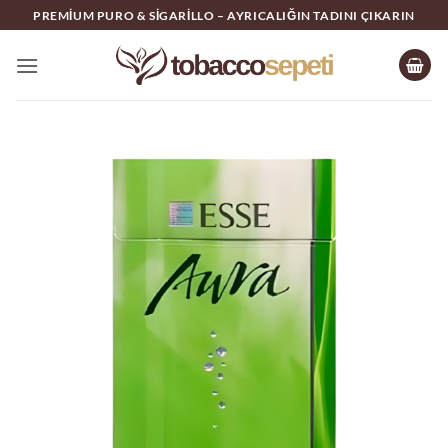
İçeriğe
PREMIUM PURO & SIGARILLO – AYRICALIĞIN TADINI ÇIKARIN
atla