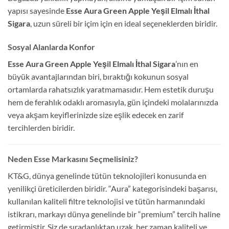
yapısı sayesinde
Esse Aura Green Apple Yeşil Elmalı İthal
Sigara
, uzun süreli bir içim için en ideal seçeneklerden biridir.
Sosyal Alanlarda Konfor
Esse Aura Green Apple Yeşil Elmalı İthal Sigara
’nın en
büyük avantajlarından biri, bıraktığı kokunun sosyal
ortamlarda rahatsızlık yaratmamasıdır. Hem estetik duruşu
hem de ferahlık odaklı aromasıyla, gün içindeki molalarınızda
veya akşam keyiflerinizde size eşlik edecek en zarif
tercihlerden biridir.
Neden Esse Markasını Seçmelisiniz?
KT&G, dünya genelinde tütün teknolojileri konusunda en
yenilikçi üreticilerden biridir. “Aura” kategorisindeki başarısı,
kullanılan kaliteli filtre teknolojisi ve tütün harmanındaki
istikrarı, markayı dünya genelinde bir “premium” tercih haline
getirmiştir. Siz de sıradanlıktan uzak, her zaman kaliteli ve