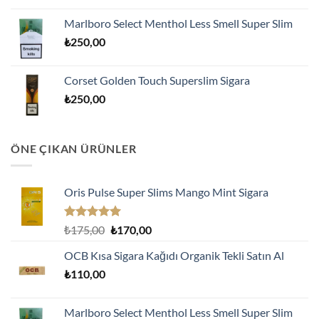
Marlboro Select Menthol Less Smell Super Slim
₺
250,00
Corset Golden Touch Superslim Sigara
₺
250,00
ÖNE ÇIKAN ÜRÜNLER
Oris Pulse Super Slims Mango Mint Sigara
5 üzerinden
Orijinal
Şu
₺
175,00
₺
170,00
5.00
oy
fiyat:
andaki
aldı
OCB Kısa Sigara Kağıdı Organik Tekli Satın Al
₺175,00.
fiyat:
₺
110,00
₺170,00.
Marlboro Select Menthol Less Smell Super Slim