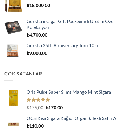
₺
18.000,00
Gurkha 6 Cigar Gift Pack Sınırlı Üretim Özel
Koleksiyon
₺
4.700,00
Gurkha 35th Anniversary Toro 10lu
₺
9.000,00
ÇOK SATANLAR
Oris Pulse Super Slims Mango Mint Sigara
5 üzerinden
Orijinal
Şu
₺
175,00
₺
170,00
5.00
oy
fiyat:
andaki
aldı
OCB Kısa Sigara Kağıdı Organik Tekli Satın Al
₺175,00.
fiyat:
₺
110,00
₺170,00.