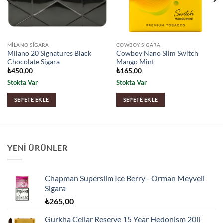
MILANO SIGARA
COWBOY SIGARA
Milano 20 Signatures Black
Cowboy Nano Slim Switch
Chocolate Sigara
Mango Mint
₺
450,00
₺
165,00
Stokta Var
Stokta Var
SEPETE EKLE
SEPETE EKLE
YENI ÜRÜNLER
Chapman Superslim Ice Berry - Orman Meyveli
Sigara
₺
265,00
Gurkha Cellar Reserve 15 Year Hedonism 20li