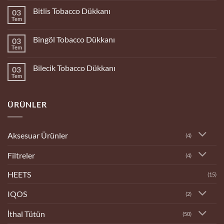
Bolu
Bitlis Tobacco Dükkanı
03
Tobacco
Dükkanı
Tem
Yorum
yok
Bitlis
Bingöl Tobacco Dükkanı
03
Tobacco
Dükkanı
Tem
Yorum
yok
Bingöl
Bilecik Tobacco Dükkanı
03
Tobacco
Dükkanı
Tem
Yorum
yok
Bilecik
Tobacco
ÜRÜNLER
Dükkanı
Aksesuar Ürünler
(4)
Filtreler
(4)
HEETS
(15)
IQOS
(2)
İthal Tütün
(50)