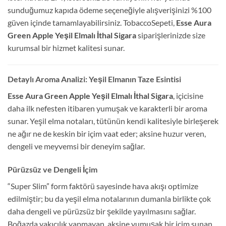
sunduğumuz kapıda ödeme seçeneğiyle alışverişinizi %100
güven içinde tamamlayabilirsiniz. TobaccoSepeti,
Esse Aura
Green Apple Yeşil Elmalı İthal Sigara
siparişlerinizde size
kurumsal bir hizmet kalitesi sunar.
Detaylı Aroma Analizi: Yeşil Elmanın Taze Esintisi
Esse Aura Green Apple Yeşil Elmalı İthal Sigara
, içicisine
daha ilk nefesten itibaren yumuşak ve karakterli bir aroma
sunar. Yeşil elma notaları, tütünün kendi kalitesiyle birleşerek
ne ağır ne de keskin bir içim vaat eder; aksine huzur veren,
dengeli ve meyvemsi bir deneyim sağlar.
Pürüzsüz ve Dengeli İçim
“Super Slim” form faktörü sayesinde hava akışı optimize
edilmiştir; bu da yeşil elma notalarının dumanla birlikte çok
daha dengeli ve pürüzsüz bir şekilde yayılmasını sağlar.
Boğazda yakıcılık yapmayan, aksine yumuşak bir içim sunan