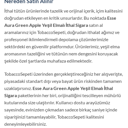
Nereden Satın Alınır
İthal tütün ürünlerinde tazelik ve orijinal içerik, içim kalitesini
doğrudan etkileyen en kritik unsurlardır. Bu noktada
Esse
Aura Green Apple Yeşil Elmalı İthal Sigara
satın al
aramalarınız için TobaccoSepeti, doğrudan ithalat ağımız ve
profesyonel iklimlendirmeli depolama çözümlerimizle
sektördeki en güvenilir platformdur. Ürünlerimiz, yeşil elma
aromasının tazeliğini ve tütünün nem dengesini koruyacak
şekilde özel şartlarda muhafaza edilmektedir.
TobaccoSepeti üzerinden gerçekleştireceğiniz her alışverişte,
piyasadaki standart dışı veya bayat ürün riskinden tamamen
uzaklaşırsınız.
Esse Aura Green Apple Yeşil Elmalı İthal
Sigara
paketlerinin her biri, orijinalliğini tescilleyen mühürlü
kutularında size ulaştırılır. Kullanıcı dostu arayüzümüz
sayesinde
,
evinizden çıkmadan sadece birkaç saniye içinde
siparişinizi tamamlayabilir, TobaccoSepeti kalitesini
deneyimleyebilirsiniz.