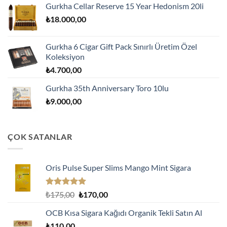
Gurkha Cellar Reserve 15 Year Hedonism 20li
₺
18.000,00
Gurkha 6 Cigar Gift Pack Sınırlı Üretim Özel
Koleksiyon
₺
4.700,00
Gurkha 35th Anniversary Toro 10lu
₺
9.000,00
ÇOK SATANLAR
Oris Pulse Super Slims Mango Mint Sigara
5 üzerinden
Orijinal
Şu
₺
175,00
₺
170,00
5.00
oy
fiyat:
andaki
aldı
OCB Kısa Sigara Kağıdı Organik Tekli Satın Al
₺175,00.
fiyat:
₺
110,00
₺170,00.