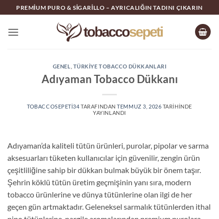
İçeriğe
PREMIUM PURO & SIGARILLO – AYRICALIĞIN TADINI ÇIKARIN
atla
GENEL
,
TÜRKIYE TOBACCO DÜKKANLARI
Adıyaman Tobacco Dükkanı
TOBACCOSEPETI34
TARAFINDAN
TEMMUZ 3, 2026
TARIHINDE
YAYINLANDI
Adıyaman’da kaliteli tütün ürünleri, purolar, pipolar ve sarma
aksesuarları tüketen kullanıcılar için güvenilir, zengin ürün
çeşitliliğine sahip bir dükkan bulmak büyük bir önem taşır.
Şehrin köklü tütün üretim geçmişinin yanı sıra, modern
tobacco ürünlerine ve dünya tütünlerine olan ilgi de her
geçen gün artmaktadır. Geleneksel sarmalık tütünlerden ithal
pipo tütünlerine, nargile aromalarından premium purolara