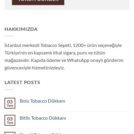
HAKKIMIZDA
İstanbul merkezli Tobacco Sepeti, 1200+ ürün seçeneğiyle
Türkiye’nin en kapsamlı ithal sigara, puro ve tütün
mağazasıdır. Kapıda ödeme ve WhatsApp onaylı gönderim
güvencesiyle hizmetinizdeyiz.
LATEST POSTS
Bolu Tobacco Dükkanı
03
Tem
Yorum
yok
Bolu
Bitlis Tobacco Dükkanı
03
Tobacco
Dükkanı
Tem
Yorum
yok
Bitlis