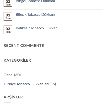
Bingöl Tobacco Dükkanı
03
Tobacco
Dükkanı
Tem
Yorum
yok
Bingöl
Bilecik Tobacco Dükkanı
03
Tobacco
Dükkanı
Tem
Yorum
yok
Bilecik
Balıkesir Tobacco Dükkanı
03
Tobacco
Dükkanı
Tem
Yorum
yok
Balıkesir
Tobacco
RECENT COMMENTS
Dükkanı
KATEGORILER
Genel
(60)
Türkiye Tobacco Dükkanları
(15)
ARŞIVLER