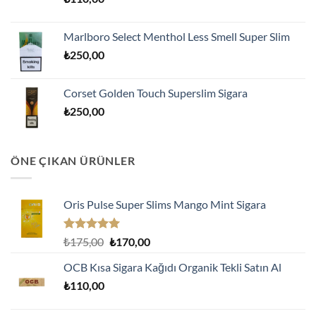
Marlboro Select Menthol Less Smell Super Slim
₺
250,00
Corset Golden Touch Superslim Sigara
₺
250,00
ÖNE ÇIKAN ÜRÜNLER
Oris Pulse Super Slims Mango Mint Sigara
5 üzerinden
Orijinal
Şu
₺
175,00
₺
170,00
5.00
oy
fiyat:
andaki
aldı
OCB Kısa Sigara Kağıdı Organik Tekli Satın Al
₺175,00.
fiyat:
₺
110,00
₺170,00.