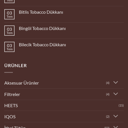
Tem
Yorum
yok
Bolu
Bitlis Tobacco Dükkanı
03
Tobacco
Dükkanı
Tem
Yorum
yok
Bitlis
Bingöl Tobacco Dükkanı
03
Tobacco
Dükkanı
Tem
Yorum
yok
Bingöl
Bilecik Tobacco Dükkanı
03
Tobacco
Dükkanı
Tem
Yorum
yok
Bilecik
Tobacco
ÜRÜNLER
Dükkanı
Aksesuar Ürünler
(4)
Filtreler
(4)
HEETS
(15)
IQOS
(2)
İthal Tütün
(50)