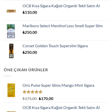
5.00
oy
fiyat:
andaki
aldı
OCB Kısa Sigara Kağıdı Organik Tekli Satın Al
₺175,00.
fiyat:
₺
110,00
₺170,00.
Marlboro Select Menthol Less Smell Super Slim
₺
250,00
Corset Golden Touch Superslim Sigara
₺
250,00
ÖNE ÇIKAN ÜRÜNLER
Oris Pulse Super Slims Mango Mint Sigara
5 üzerinden
Orijinal
Şu
₺
175,00
₺
170,00
5.00
oy
fiyat:
andaki
aldı
OCB Kısa Sigara Kağıdı Organik Tekli Satın Al
₺175,00.
fiyat: