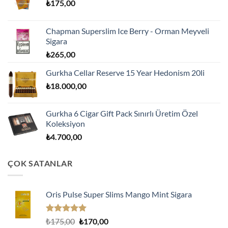
₺
175,00
Chapman Superslim Ice Berry - Orman Meyveli
Sigara
₺
265,00
Gurkha Cellar Reserve 15 Year Hedonism 20li
₺
18.000,00
Gurkha 6 Cigar Gift Pack Sınırlı Üretim Özel
Koleksiyon
₺
4.700,00
ÇOK SATANLAR
Oris Pulse Super Slims Mango Mint Sigara
5 üzerinden
Orijinal
Şu
₺
175,00
₺
170,00