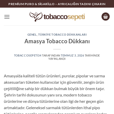
İçeriğe
PREMIUM PURO & SIGARILLO – AYRICALIĞIN TADINI ÇIKARIN
atla
GENEL
,
TÜRKIYE TOBACCO DÜKKANLARI
Amasya Tobacco Dükkanı
TOBACCOSEPETI34
TARAFINDAN
TEMMUZ 3, 2026
TARIHINDE
YAYINLANDI
Amasya’da kaliteli tütün ürünleri, purolar, pipolar ve sarma
aksesuarları tüketen kullanıcılar için güvenilir, zengin ürün
çeşitliliğine sahip bir dükkan bulmak büyük bir önem taşır.
Şehrin tarihi dokusunun yanı sıra, modern tobacco
ürünlerine ve dünya tütünlerine olan ilgi de her geçen gün
artmaktadır. Geleneksel sarmalık tütünlerden ithal pipo
tütünlerine, nargile aromalarından premium purolara kadar