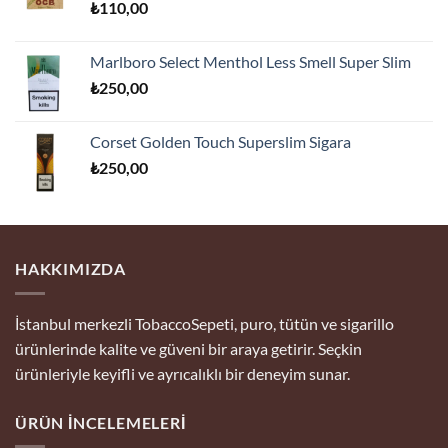
₺
110,00
₺170,00.
Marlboro Select Menthol Less Smell Super Slim
₺
250,00
Corset Golden Touch Superslim Sigara
₺
250,00
HAKKIMIZDA
İstanbul merkezli TobaccoSepeti, puro, tütün ve sigarillo
ürünlerinde kalite ve güveni bir araya getirir. Seçkin
ürünleriyle keyifli ve ayrıcalıklı bir deneyim sunar.
ÜRÜN İNCELEMELERI