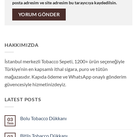
posta adresim ve site adresim bu tarayıcıya kaydedilsin.
HAKKIMIZDA
İstanbul merkezli Tobacco Sepeti, 1200+ ürün seçeneğiyle
Türkiye’nin en kapsamlı ithal sigara, puro ve tütün
mağazasıdır. Kapıda ödeme ve WhatsApp onaylı gönderim
güvencesiyle hizmetinizdeyiz.
LATEST POSTS
Bolu Tobacco Dükkanı
03
Tem
Yorum
yok
Bolu
Bitlis Tobacco Dükkanı
03
Tobacco