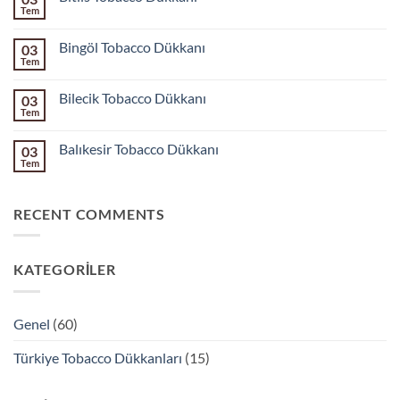
Dükkanı
Tem
Yorum
yok
Bitlis
Bingöl Tobacco Dükkanı
03
Tobacco
Dükkanı
Tem
Yorum
yok
Bingöl
Bilecik Tobacco Dükkanı
03
Tobacco
Dükkanı
Tem
Yorum
yok
Bilecik
Balıkesir Tobacco Dükkanı
03
Tobacco
Dükkanı
Tem
Yorum
yok
Balıkesir
Tobacco
RECENT COMMENTS
Dükkanı
KATEGORILER
Genel
(60)
Türkiye Tobacco Dükkanları
(15)