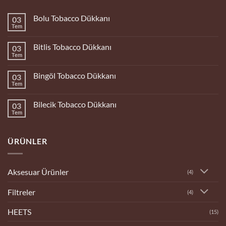
Bolu Tobacco Dükkanı
03
Tem
Yorum
yok
Bolu
Bitlis Tobacco Dükkanı
03
Tobacco
Dükkanı
Tem
Yorum
yok
Bitlis
Bingöl Tobacco Dükkanı
03
Tobacco
Dükkanı
Tem
Yorum
yok
Bingöl
Bilecik Tobacco Dükkanı
03
Tobacco
Dükkanı
Tem
Yorum
yok
Bilecik
Tobacco
ÜRÜNLER
Dükkanı
Aksesuar Ürünler
(4)
Filtreler
(4)
HEETS
(15)