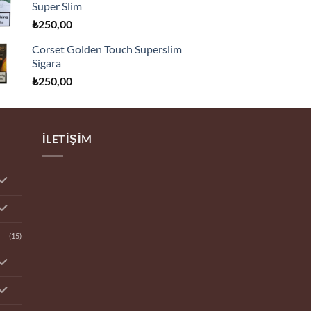
Super Slim
₺
250,00
Corset Golden Touch Superslim
Sigara
₺
250,00
İLETIŞIM
(15)