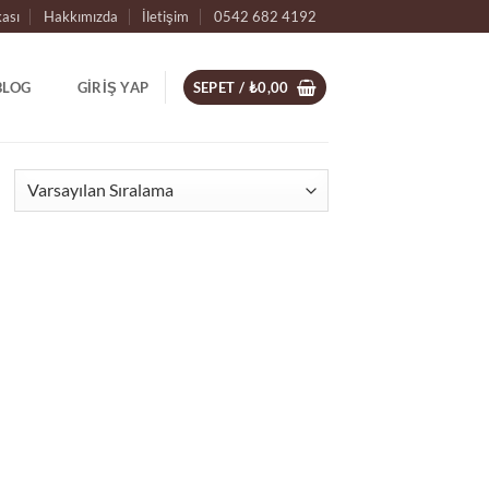
kası
Hakkımızda
İletişim
0542 682 4192
BLOG
GIRIŞ YAP
SEPET /
₺
0,00