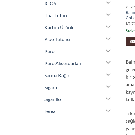
IQOS
PUR
Balm
İthal Tütün
Coll
₺
7.7
Karton Ürünler
Stokt
Pipo Tütünü
SE
Puro
Balm
Puro Aksesuarları
gele
Sarma Kağıdı
bir 
ama 
Sigara
kayn
Sigarillo
kull
Terea
Tekn
sağl
yapı