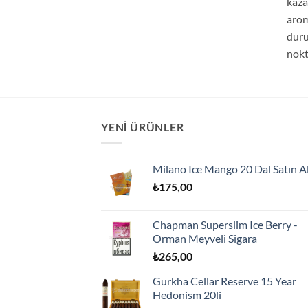
kaza
arom
duru
nokt
YENI ÜRÜNLER
Milano Ice Mango 20 Dal Satın A
₺
175,00
Chapman Superslim Ice Berry -
Orman Meyveli Sigara
₺
265,00
Gurkha Cellar Reserve 15 Year
Hedonism 20li