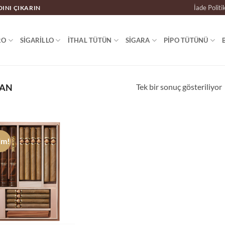
İade Politi
DINI ÇIKARIN
RO
SIGARILLO
İTHAL TÜTÜN
SIGARA
PIPO TÜTÜNÜ
Tek bir sonuç gösteriliyor
CAN
im!