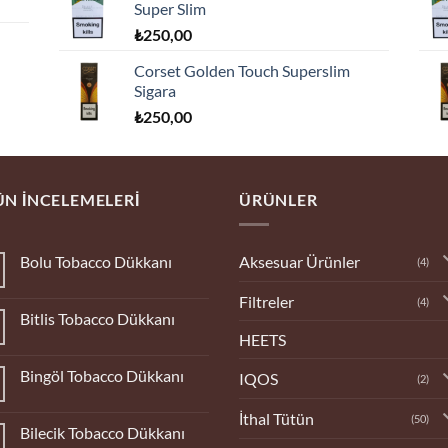
Super Slim
₺
250,00
Corset Golden Touch Superslim
Sigara
₺
250,00
N İNCELEMELERI
ÜRÜNLER
Aksesuar Ürünler
Bolu Tobacco Dükkanı
(4)
Yorum
yok
Filtreler
(4)
Bolu
Bitlis Tobacco Dükkanı
Tobacco
Dükkanı
HEETS
Yorum
yok
Bitlis
Bingöl Tobacco Dükkanı
IQOS
Tobacco
(2)
Dükkanı
Yorum
yok
İthal Tütün
(50)
Bingöl
Bilecik Tobacco Dükkanı
Tobacco
Dükkanı