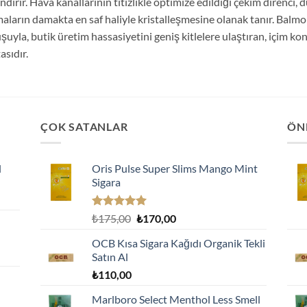
ndırır. Hava kanallarının titizlikle optimize edildiği çekim direnci
aların damakta en saf haliyle kristalleşmesine olanak tanır. Balmora
şuyla, butik üretim hassasiyetini geniş kitlelere ulaştıran, içim ko
asıdır.
ÇOK SATANLAR
ÖN
l
Oris Pulse Super Slims Mango Mint
Sigara
5 üzerinden
Orijinal
Şu
₺
175,00
₺
170,00
5.00
oy
fiyat:
andaki
aldı
OCB Kısa Sigara Kağıdı Organik Tekli
₺175,00.
fiyat:
Satın Al
₺170,00.
₺
110,00
Marlboro Select Menthol Less Smell