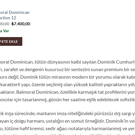
O
oral Dominican
ection 12
Orijinal
Şu
00,00
₺
7.400,00
fiyat:
andaki
a Var
₺7.700,00.
fiyat:
₺7.400,00.
PETE EKLE
oral Dominican, tütün dünyasının kalbi sayılan Dominik Cumhuriy
n, zarafet ve dengenin kusursuz bir sentezini sunan premium bir se
puro değil, Dominik tütün mirasının modern bir yorumu olarak kabul
karakterli yapı, özenle seçilmiş olan yüksek kaliteli yaprakların yı
aklanır. Balmoral Dominican, özellikle karmaşık tat profillerini y
anıcılar için tasarlanmış, günün her saatine eşlik edebilecek sofisti
ik inşa sürecinde, markanın imza niteliğindeki pürüzsüz dış sargı
ayan iç dolgu harmanı, ustalığın en somut örneğidir. Dominik’in vo
sı, tütüne hafif kremsi, sedir ağacı notalarıyla harmanlanmış ve yer