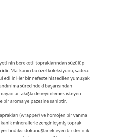
eti’nin bereketli topraklarından süzülüp
ridir. Markanın bu özel koleksiyonu, sadece
 edilir. Her bir nefeste hissedilen yumuşak
llandırılma sürecindeki başarısından
ormayan bir akışla deneyimlemek isteyen
ke bir aroma yelpazesine sahiptir.
 yaprakları (wrapper) ve homojen bir yanma
lkanik minerallerle zenginleşmiş toprak
 yer fındıksı dokunuşlar ekleyen bir derinlik