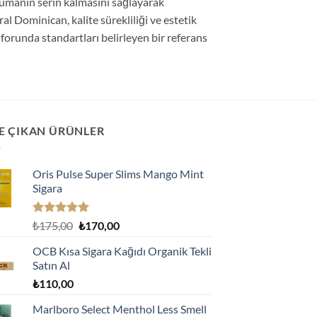
, dumanın serin kalmasını sağlayarak
l Dominican, kalite sürekliliği ve estetik
nforunda standartları belirleyen bir referans
E ÇIKAN ÜRÜNLER
Oris Pulse Super Slims Mango Mint
Sigara
5 üzerinden
Orijinal
Şu
₺
175,00
₺
170,00
5.00
oy
fiyat:
andaki
aldı
OCB Kısa Sigara Kağıdı Organik Tekli
₺175,00.
fiyat:
Satın Al
₺170,00.
₺
110,00
Marlboro Select Menthol Less Smell