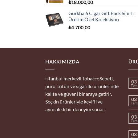
₺
18.000,00
Gurkha 6 Cigar Gift Pack Sınırlı
Üretim Özel Koleksiyon
₺
4.700,00
HAKKIMIZDA
ÜRÜ
İstanbul merkezli TobaccoSepeti,
03
puro, tütün ve sigarillo ürünlerinde
Tem
kalite ve güveni bir araya getirir.
03
Seçkin ürünleriyle keyifli ve
Tem
ayrıcalıklı bir deneyim sunar.
03
Tem
03