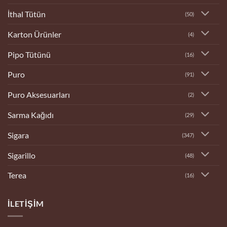
İthal Tütün
(50)
Karton Ürünler
(4)
Pipo Tütünü
(16)
Puro
(91)
Puro Aksesuarları
(2)
Sarma Kağıdı
(29)
Sigara
(347)
Sigarillo
(48)
Terea
(16)
İLETIŞIM