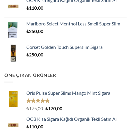
OCB Kısa Sigara Kağıdı Organik Tekli Satın Al
₺175,00.
fiyat:
₺
110,00
₺170,00.
Marlboro Select Menthol Less Smell Super Slim
₺
250,00
Corset Golden Touch Superslim Sigara
₺
250,00
ÖNE ÇIKAN ÜRÜNLER
Oris Pulse Super Slims Mango Mint Sigara
5 üzerinden
Orijinal
Şu
₺
175,00
₺
170,00
5.00
oy
fiyat:
andaki
aldı
OCB Kısa Sigara Kağıdı Organik Tekli Satın Al
₺175,00.
fiyat:
₺
110,00
₺170,00.