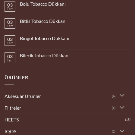
Bolu Tobacco Dükkanı
03
Tem
Yorum
yok
Bolu
Bitlis Tobacco Dükkanı
03
Tobacco
Dükkanı
Tem
Yorum
yok
Bitlis
Bingöl Tobacco Dükkanı
03
Tobacco
Dükkanı
Tem
Yorum
yok
Bingöl
Bilecik Tobacco Dükkanı
03
Tobacco
Dükkanı
Tem
Yorum
yok
Bilecik
Tobacco
ÜRÜNLER
Dükkanı
Aksesuar Ürünler
(4)
Filtreler
(4)
HEETS
(15)
IQOS
(2)