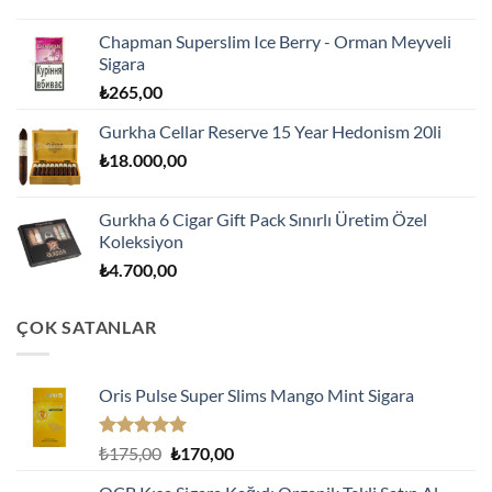
Chapman Superslim Ice Berry - Orman Meyveli
Sigara
₺
265,00
Gurkha Cellar Reserve 15 Year Hedonism 20li
₺
18.000,00
Gurkha 6 Cigar Gift Pack Sınırlı Üretim Özel
Koleksiyon
₺
4.700,00
ÇOK SATANLAR
Oris Pulse Super Slims Mango Mint Sigara
5 üzerinden
Orijinal
Şu
₺
175,00
₺
170,00
5.00
oy
fiyat:
andaki
aldı