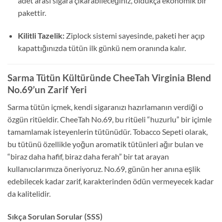
adet arası sigara çıkarabileceğiniz, oldukça ekonomik bir
pakettir.
Kilitli Tazelik:
Ziplock sistemi sayesinde, paketi her açıp
kapattığınızda tütün ilk günkü nem oranında kalır.
Sarma Tütün Kültüründe CheeTah Virginia Blend
No.69’un Zarif Yeri
Sarma tütün içmek, kendi sigaranızı hazırlamanın verdiği o
özgün ritüeldir. CheeTah No.69, bu ritüeli “huzurlu” bir içimle
tamamlamak isteyenlerin tütünüdür. Tobacco Sepeti olarak,
bu tütünü özellikle yoğun aromatik tütünleri ağır bulan ve
“biraz daha hafif, biraz daha ferah” bir tat arayan
kullanıcılarımıza öneriyoruz. No.69, günün her anına eşlik
edebilecek kadar zarif, karakterinden ödün vermeyecek kadar
da kalitelidir.
Sıkça Sorulan Sorular (SSS)