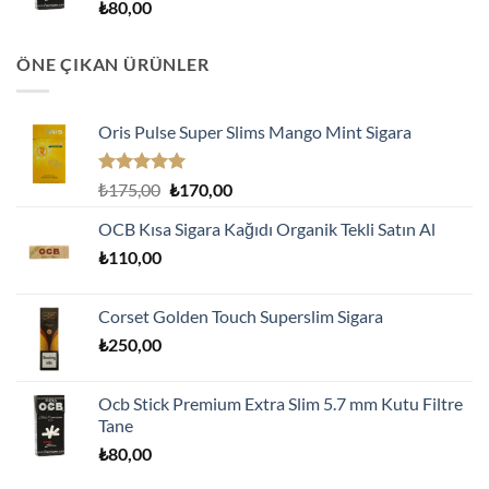
₺
80,00
ÖNE ÇIKAN ÜRÜNLER
Oris Pulse Super Slims Mango Mint Sigara
5 üzerinden
Orijinal
Şu
₺
175,00
₺
170,00
5.00
oy
fiyat:
andaki
aldı
OCB Kısa Sigara Kağıdı Organik Tekli Satın Al
₺175,00.
fiyat:
₺
110,00
₺170,00.
Corset Golden Touch Superslim Sigara
₺
250,00
Ocb Stick Premium Extra Slim 5.7 mm Kutu Filtre
Tane
₺
80,00