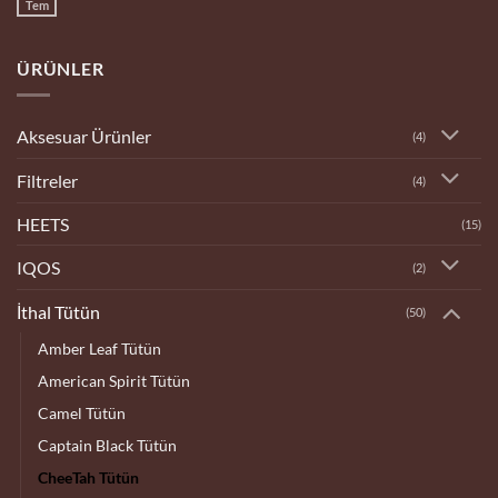
Dükkanı
Tem
Yorum
yok
Bilecik
Tobacco
ÜRÜNLER
Dükkanı
Aksesuar Ürünler
(4)
Filtreler
(4)
HEETS
(15)
IQOS
(2)
İthal Tütün
(50)
Amber Leaf Tütün
American Spirit Tütün
Camel Tütün
Captain Black Tütün
CheeTah Tütün