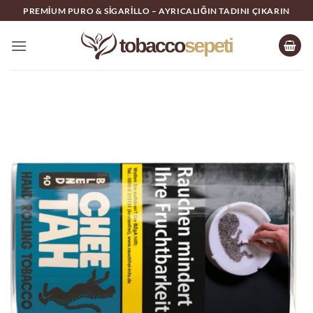
İçeriğe
PREMIUM PURO & SIGARILLO – AYRICALIĞIN TADINI ÇIKARIN
atla