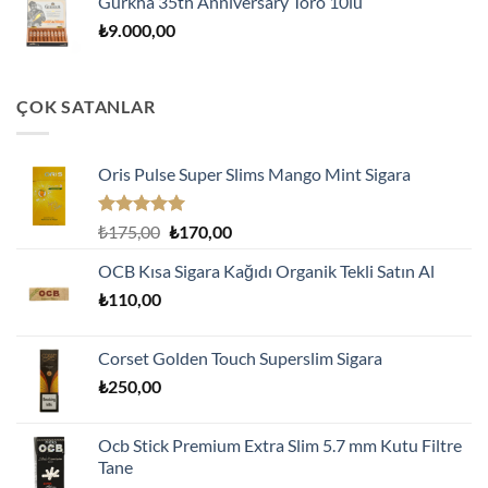
Gurkha 35th Anniversary Toro 10lu
₺
9.000,00
ÇOK SATANLAR
Oris Pulse Super Slims Mango Mint Sigara
5 üzerinden
Orijinal
Şu
₺
175,00
₺
170,00
5.00
oy
fiyat:
andaki
aldı
OCB Kısa Sigara Kağıdı Organik Tekli Satın Al
₺175,00.
fiyat:
₺
110,00
₺170,00.
Corset Golden Touch Superslim Sigara
₺
250,00
Ocb Stick Premium Extra Slim 5.7 mm Kutu Filtre
Tane