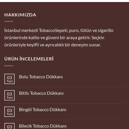
HAKKIMIZDA
İstanbul merkezli TobaccoSepeti, puro, tütün ve sigarillo
ürünlerinde kalite ve güveni bir araya getirir. Seçkin
ürünleriyle keyifli ve ayrıcalıklı bir deneyim sunar.
ÜRÜN İNCELEMELERI
Bolu Tobacco Dükkanı
03
Tem
Yorum
yok
Bolu
Bitlis Tobacco Dükkanı
03
Tobacco
Dükkanı
Tem
Yorum
yok
Bitlis
Bingöl Tobacco Dükkanı
03
Tobacco
Dükkanı
Tem
Yorum
yok
Bingöl
Bilecik Tobacco Dükkanı
03
Tobacco