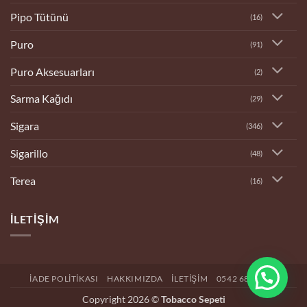
Pipo Tütünü
(16)
Puro
(91)
Puro Aksesuarları
(2)
Sarma Kağıdı
(29)
Sigara
(346)
Sigarillo
(48)
Terea
(16)
İLETIŞIM
İADE POLITIKASI
HAKKIMIZDA
İLETIŞIM
0542 682 4192
Copyright 2026 ©
Tobacco Sepeti