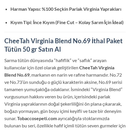
Harman Yapısı: %100 Seçkin Parlak Virginia Yaprakları
Kıyım Tipi: İnce Kıyım (Fine Cut – Kolay Sarım İçin İdeal)
CheeTah Virginia Blend No.69 İthal Paket
Tütün 50 gr Satın Al
Sarma tütün dünyasında “hafiflik” ve “saflık” arayan
kullanıcılar için özel olarak geliştirilen
CheeTah Virginia
Blend No.69
, markanın en narin ve rafine harmanıdır. No.72
ve No.73’ün sunduğu o güçlü karakterin aksine, No.69 serisi
tamamen yumuşaklığa odaklanır. İsmindeki “Virginia Blend”
vurgusunun hakkını veren bu ürün, içerisindeki parlak
Virginia yapraklarının doğal şekerliliğini ön plana çıkararak,
boğazı yormayan, gün boyu içimi keyifli ve taze bir deneyim
sunar.
Tobaccosepeti.com
ayrıcalığıyla stoklarımızda
bulunan bu seri, özellikle hafif içimli tütün seven gurmeler için