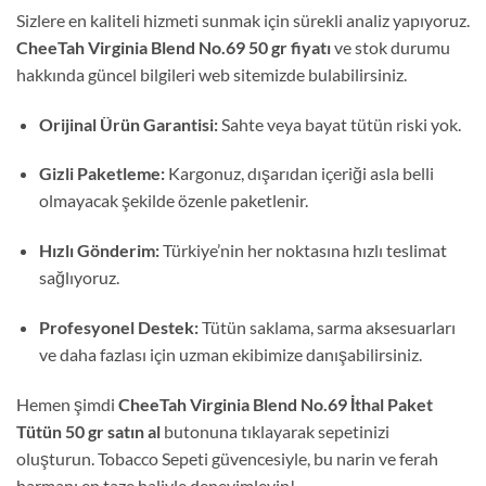
Sizlere en kaliteli hizmeti sunmak için sürekli analiz yapıyoruz.
CheeTah Virginia Blend No.69 50 gr fiyatı
ve stok durumu
hakkında güncel bilgileri web sitemizde bulabilirsiniz.
Orijinal Ürün Garantisi:
Sahte veya bayat tütün riski yok.
Gizli Paketleme:
Kargonuz, dışarıdan içeriği asla belli
olmayacak şekilde özenle paketlenir.
Hızlı Gönderim:
Türkiye’nin her noktasına hızlı teslimat
sağlıyoruz.
Profesyonel Destek:
Tütün saklama, sarma aksesuarları
ve daha fazlası için uzman ekibimize danışabilirsiniz.
Hemen şimdi
CheeTah Virginia Blend No.69 İthal Paket
Tütün 50 gr satın al
butonuna tıklayarak sepetinizi
oluşturun. Tobacco Sepeti güvencesiyle, bu narin ve ferah
harmanı en taze haliyle deneyimleyin!