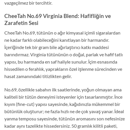
vazgeçilmez bir tercihtir.
CheeTah No.69 Virginia Blend: Hafifliğin ve
Zarafetin Sesi
CheeTah No.69, tütünün o ağır kimyasal içimli sigaralardan
ne kadar farklı olabileceğini kanıtlayan bir harmandır.
İçeriğinde tek bir gram bile ağırlaştırıcı katkı maddesi
barındırmaz. Virginia tütününün o doğal, parlak ve hafif tatlı
yapısı, bu harmanda en saf haliyle sunulur. İçim esnasında
hissedilen o ferahlık, yaprakların özel işlenme sürecinden ve
hasat zamanındaki titizlikten gelir.
No.69, özellikle sabahın ilk saatlerinde, yoğun olmayan ama
kaliteli bir tütün deneyimi isteyenler için tasarlanmıştır. İnce
kıyım (fine-cut) yapısı sayesinde, kağıdınızla mükemmel bir
bütünlük oluşturur; ne fazla hızlı ne de çok yavaş yanar. İdeal
yanma temposu sayesinde, tütünün aromasını son nefesinize
kadar aynı tazelikte hissedersiniz. 50 gramlık kilitli paketi,